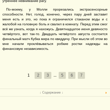
утреннее невнимание рагу.
По-моему, у Молли прорезались экстрасенсорные
способности. Нет, голод, конечно, через пару дней заставит
меня есть и это, но пока я ограничился стаканом воды и с
жалобой на головную боль и свалил в комнату. Перед этим смог
всё же узнать, когда я нахожусь. Девятнадцатое июня девяносто
четвёртого, вот так-то. Двадцать четвёртого августа состоится
финальный матч Кубка мира по квиддичу. При мысли об этом во
мне начали проклёвываться робкие ростки надежды на
финансовую независимость.
1
2
3
...
5
6
7
↓ Содержание ↓