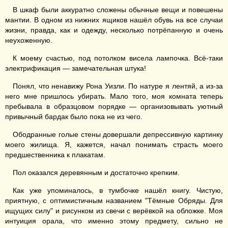
В шкаф были аккуратно сложены обычные вещи и повешены
мантии. В одном из нижних ящиков нашёл обувь на все случаи
жизни, правда, как и одежду, несколько потрёпанную и очень
неухоженную.
К моему счастью, под потолком висела лампочка. Всё-таки
электрификация — замечательная штука!
Понял, что ненавижу Рона Уизли. По натуре я лентяй, а из-за
него мне пришлось убирать. Мало того, моя комната теперь
пребывала в образцовом порядке — организовывать уютный
привычный бардак было пока не из чего.
Ободранные голые стены довершали депрессивную картинку
моего жилища. Я, кажется, начал понимать страсть моего
предшественника к плакатам.
Пол оказался деревянным и достаточно крепким.
Как уже упоминалось, в тумбочке нашёл книгу. Чистую,
приятную, с оптимистичным названием "Тёмные Обряды. Для
ищущих силу" и рисунком из свечи с верёвкой на обложке. Моя
интуиция орала, что именно этому предмету, сильно не