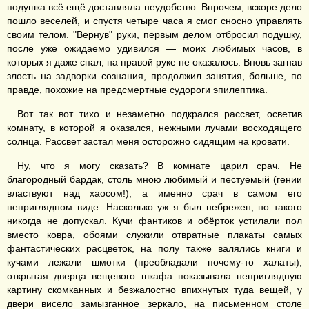
подушка всё ещё доставляла неудобство. Впрочем, вскоре дело
пошло веселей, и спустя четыре часа я смог сносно управлять
своим телом. "Вернув" руки, первым делом отбросил подушку,
после уже ожидаемо удивился — моих любимых часов, в
которых я даже спал, на правой руке не оказалось. Вновь загнав
злость на задворки сознания, продолжил занятия, больше, по
правде, похожие на предсмертные судороги эпилептика.
Вот так вот тихо и незаметно подкрался рассвет, осветив
комнату, в которой я оказался, нежными лучами восходящего
солнца. Рассвет застал меня осторожно сидящим на кровати.
Ну, что я могу сказать? В комнате царил срач. Не
благородный бардак, столь мною любимый и пестуемый (гении
властвуют над хаосом!), а именно срач в самом его
неприглядном виде. Насколько уж я был небрежен, но такого
никогда не допускал. Кучи фантиков и обёрток устилали пол
вместо ковра, обоями служили отвратные плакаты самых
фантастических расцветок, на полу также валялись книги и
кучами лежали шмотки (преобладали почему-то халаты),
открытая дверца вещевого шкафа показывала неприглядную
картину скомканных и безжалостно впихнутых туда вещей, у
двери висело замызганное зеркало, на письменном столе