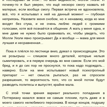
почему-то я был уверен, что ещё нескоро смогу назвать её
матерью, если вообще смогу. Первая встреча не вдохновляла,
всё, что я испытывал к ней на данный момент — глубокая
неприязнь. Назовите меня снобом, но я ненавижу, когда ко мне
входят без стука, и не очень люблю людей с громкими
голосами, хотя всё познаётся в общении. А мать у меня одна, и
мне даже не нужно было сравнивать их, чтобы увидеть, что
Молли Уизли явно проигрывает. Да и вообще — мама для меня
лучшая и несравненная...
Пока я плёлся по лестнице вниз, думал о происходящем. Это
не розыгрыш — слишком много деталей, которые нельзя
сымитировать, и в первую очередь во мне самом. Если это мой
бред, и я до сих пор не проснулся, то пока надо подождать...
наверно. Если на мне испытывают новый психотропный
препарат — нет смысла рыпаться, раз не спросили
разрешения, то вероятность того, что со мной потом будут
разводить политесы и выпустят, крайне мала.
С этой точки зрения вариант реального попадания в
Поттериану казался вовсе не самым плохим, пусть даже и в
моего самого нелюбимого персонажа. В конце концов, подушку