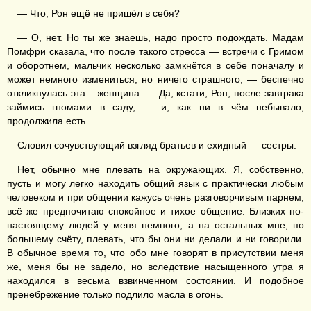
— Что, Рон ещё не пришёл в себя?
— О, нет. Но ты же знаешь, надо просто подождать. Мадам
Помфри сказала, что после такого стресса — встречи с Гримом
и оборотнем, мальчик несколько замкнётся в себе поначалу и
может немного измениться, но ничего страшного, — беспечно
откликнулась эта... женщина. — Да, кстати, Рон, после завтрака
займись гномами в саду, — и, как ни в чём небывало,
продолжила есть.
Словил сочувствующий взгляд братьев и ехидный — сестры.
Нет, обычно мне плевать на окружающих. Я, собственно,
пусть и могу легко находить общий язык с практически любым
человеком и при общении кажусь очень разговорчивым парнем,
всё же предпочитаю спокойное и тихое общение. Близких по-
настоящему людей у меня немного, а на остальных мне, по
большему счёту, плевать, что бы они ни делали и ни говорили.
В обычное время то, что обо мне говорят в присутствии меня
же, меня бы не задело, но вследствие насыщенного утра я
находился в весьма взвинченном состоянии. И подобное
пренебрежение только подлило масла в огонь.