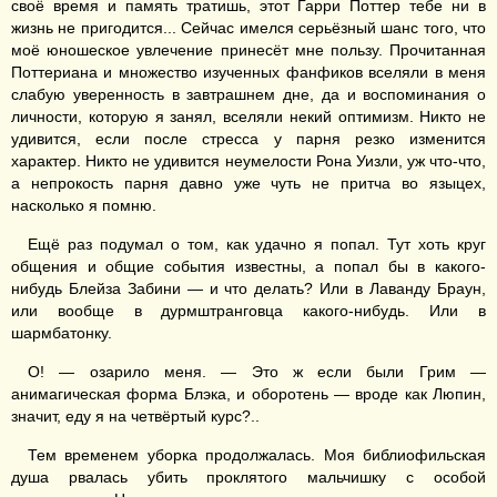
своё время и память тратишь, этот Гарри Поттер тебе ни в
жизнь не пригодится... Сейчас имелся серьёзный шанс того, что
моё юношеское увлечение принесёт мне пользу. Прочитанная
Поттериана и множество изученных фанфиков вселяли в меня
слабую уверенность в завтрашнем дне, да и воспоминания о
личности, которую я занял, вселяли некий оптимизм. Никто не
удивится, если после стресса у парня резко изменится
характер. Никто не удивится неумелости Рона Уизли, уж что-что,
а непрокость парня давно уже чуть не притча во языцех,
насколько я помню.
Ещё раз подумал о том, как удачно я попал. Тут хоть круг
общения и общие события известны, а попал бы в какого-
нибудь Блейза Забини — и что делать? Или в Лаванду Браун,
или вообще в дурмштранговца какого-нибудь. Или в
шармбатонку.
О! — озарило меня. — Это ж если были Грим —
анимагическая форма Блэка, и оборотень — вроде как Люпин,
значит, еду я на четвёртый курс?..
Тем временем уборка продолжалась. Моя библиофильская
душа рвалась убить проклятого мальчишку с особой