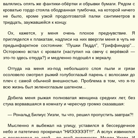
валялись опять же фантики-обёртки и обрывки бумаги. Рядом с
кроватью гордо стояла ободранная тумбочка, на которой ничего
не было, кроме узкой продолговатой палки сантиметров в
тридцать, заужавшейся к концу.
Ох, кажется, у меня очень плохое предчувствие. Я
пригляделся к плакатам, надписи на них ввергли меня в чуть не
предынфарктное состояние: "Пушки Педдл", "Гриффиндор"...
Осторожно встал с кровати (наступил на свечу с верёвкой —
это-то здесь откуда?) и медленно подошёл к зеркалу.
Оттуда на меня из-под небольшого слоя пыли и грязи
осоловело смотрел рыжий голубоглазый парень с волосами до
плеч с самой обычной внешностью. Проблема в том, что я-то
всю жизнь был зеленоглазым шатеном...
Добила меня рыжая полноватая женщина средних лет, без
стука ворвавшаяся в комнату и чересчур громко сказавшая:
— Рональд Билиус Уизли, ты что, решил пропустить завтрак?!
Мысленно я выбежал на улицу, уставился в бессердечное
небо и патетично прокричал "НИЭЭЭЭЭТ!!!". А вслух извинился
и последовал за этой... по всей видимости, Молли Уизли. И