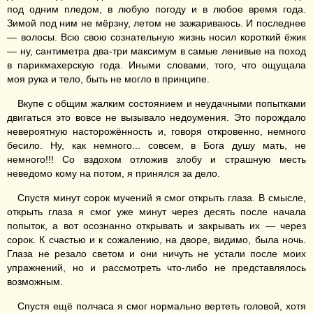
под одним пледом, в любую погоду и в любое время года.
Зимой под ним не мёрзну, летом не зажариваюсь. И последнее
— волосы. Всю свою сознательную жизнь носил короткий ёжик
— ну, сантиметра два-три максимум в самые ленивые на поход
в парикмахерскую года. Иными словами, того, что ощущала
моя рука и тело, быть не могло в принципе.
Вкупе с общим жалким состоянием и неудачными попытками
двигаться это вовсе не вызывало недоумения. Это порождало
невероятную насторожённость и, говоря откровенно, немного
бесило. Ну, как немного... совсем, в Бога душу мать, не
немного!!! Со вздохом отложив злобу и страшную месть
неведомо кому на потом, я принялся за дело.
Спустя минут сорок мучений я смог открыть глаза. В смысле,
открыть глаза я смог уже минут через десять после начала
попыток, а вот осознанно открывать и закрывать их — через
сорок. К счастью и к сожалению, на дворе, видимо, была ночь.
Глаза не резало светом и они ничуть не устали после моих
упражнений, но и рассмотреть что-либо не представлялось
возможным.
Спустя ещё полчаса я смог нормально вертеть головой, хотя