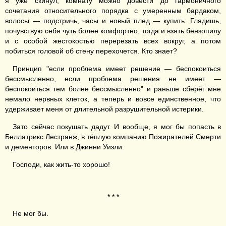
я уже скинул, комнату можно довести до гармоничного
сочетания относительного порядка с умеренным бардаком,
волосы — подстричь, часы и новый плед — купить. Глядишь,
почувствую себя чуть более комфортно, тогда и взять бензопилу
и с особой жестокостью перерезать всех вокруг, а потом
побиться головой об стену перехочется. Кто знает?
Принцип "если проблема имеет решение — беспокоиться
бессмысленно, если проблема решения не имеет —
беспокоиться тем более бессмысленно" и раньше сберёг мне
немало нервных клеток, а теперь и вовсе единственное, что
удерживает меня от длительной разрушительной истерики.
Зато сейчас покушать дадут. И вообще, я мог бы попасть в
Беллатрикс Лестранж, в тёплую компанию Пожирателей Смерти
и дементоров. Или в Джинни Уизли.
Господи, как жить-то хорошо!
* * *
Не мог бы.