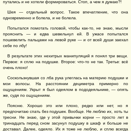
путались и не хотели формироваться. Стоп, а чем я думаю?!
Шея — отдельный вопрос. Такое впечатление, что она
одновременно и болела, и не болела.
Попытался помотать головой, чтобы как-то, не знаю, мысли
прояснить — и едва шевельнул ей. В ужасе попытался
пошевелить пальцами на левой руке — и от всей души заехал
себе по лбу!
В результате этих нехитрых манипуляций я понял три вещи.
Первое: я сплю на подушке. Второе: что-то не так. Третье: всё
очень плохо!
Соскользнувшая со лба рука улеглась на материю подушки и
мои волосы. На расстоянии дециметра примерно по
ощущениям. Укрыт я был одеялом в пододеяльнике, — опять
же, судя по ощущениям.
Поясню. Хорошо это или плохо, редко или нет, но я
предпочитаю спать без подушек. Вообще. Не люблю их, хоть ты
тресни. Не знаю, где у этой привычки корни — просто лет в
тринадцать перед сном засунул подушку в шкаф и больше не
доставал. Далее, одеяло. Их я тоже не люблю, и сплю всегда