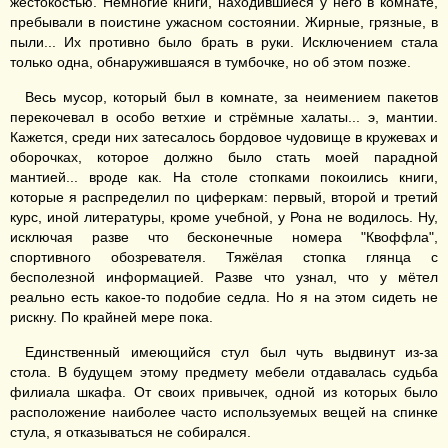
жестокостью. Немногие книги, находившиеся у него в комнате,
пребывали в поистине ужасном состоянии. Жирные, грязные, в
пыли... Их противно было брать в руки. Исключением стала
только одна, обнаружившаяся в тумбочке, но об этом позже.
Весь мусор, который был в комнате, за неимением пакетов
перекочевал в особо ветхие и стрёмные халаты... э, мантии.
Кажется, среди них затесалось бордовое чудовище в кружевах и
оборочках, которое должно было стать моей парадной
мантией... вроде как. На столе стопками покоились книги,
которые я распределил по циферкам: первый, второй и третий
курс, иной литературы, кроме учебной, у Рона не водилось. Ну,
исключая разве что бесконечные номера "Квоффла",
спортивного обозревателя. Тяжёлая стопка глянца с
бесполезной информацией. Разве что узнал, что у мётел
реально есть какое-то подобие седла. Но я на этом сидеть не
рискну. По крайней мере пока.
Единственный имеющийся стул был чуть выдвинут из-за
стола. В будущем этому предмету мебели отдавалась судьба
филиала шкафа. От своих привычек, одной из которых было
расположение наиболее часто используемых вещей на спинке
стула, я отказываться не собирался.