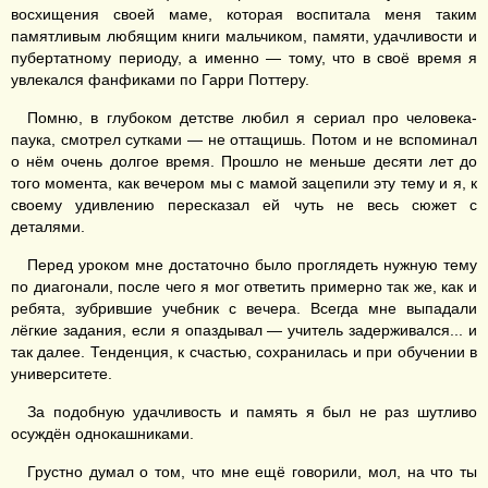
восхищения своей маме, которая воспитала меня таким
памятливым любящим книги мальчиком, памяти, удачливости и
пубертатному периоду, а именно — тому, что в своё время я
увлекался фанфиками по Гарри Поттеру.
Помню, в глубоком детстве любил я сериал про человека-
паука, смотрел сутками — не оттащишь. Потом и не вспоминал
о нём очень долгое время. Прошло не меньше десяти лет до
того момента, как вечером мы с мамой зацепили эту тему и я, к
своему удивлению пересказал ей чуть не весь сюжет с
деталями.
Перед уроком мне достаточно было проглядеть нужную тему
по диагонали, после чего я мог ответить примерно так же, как и
ребята, зубрившие учебник с вечера. Всегда мне выпадали
лёгкие задания, если я опаздывал — учитель задерживался... и
так далее. Тенденция, к счастью, сохранилась и при обучении в
университете.
За подобную удачливость и память я был не раз шутливо
осуждён однокашниками.
Грустно думал о том, что мне ещё говорили, мол, на что ты