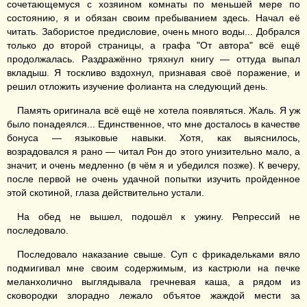
сочетающемуся с хозяином комнаты по меньшей мере по
состоянию, я и обязан своим пребыванием здесь. Начал её
читать. Забористое предисловие, очень много воды... Добрался
только до второй страницы, а графа "От автора" всё ещё
продолжалась. Раздражённо тряхнул книгу — оттуда выпал
вкладыш. Я тоскливо вздохнул, признавая своё поражение, и
решил отложить изучение фолианта на следующий день.
Память оригинала всё ещё не хотела появляться. Жаль. Я уж
было понадеялся... Единственное, что мне досталось в качестве
бонуса — языковые навыки. Хотя, как выяснилось,
возрадовался я рано — читал Рон до этого унизительно мало, а
значит, и очень медленно (в чём я и убедился позже). К вечеру,
после первой не очень удачной попытки изучить пройденное
этой скотиной, глаза действительно устали.
На обед не вышел, подошёл к ужину. Репрессий не
последовало.
Последовало наказание свыше. Суп с фрикадельками вяло
подмигивал мне своим содержимым, из кастрюли на печке
меланхолично выглядывала гречневая каша, а рядом из
сковородки злорадно лежало объятое жаждой мести за