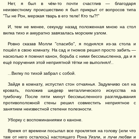
Нет, я был в чём-то почти счастлив — благодаря
неизвестному происшествию я был прикрыт от вопросов типа
"Ты не Рон, мерзкая тварь в его теле! Кто ты?!"
И, тем не менее, секунду назад положенная мною на стол
вилка тихо и аккуратно завязалась морским узлом.
Ровно сказав Молли "спасибо", я поднялся из-за стола и
пошёл в свою комнату. На сад и гномов решил просто забить —
насколько я помнил канон, борьба с ними бессмысленна, да и я
ещё поручения этой неприятной тётки не выполнял!..
...Вилку по тихой забрал с собой.
Зайдя в комнату, испустил стон отчаянья. Задумчиво сел на
кровать, положив шедевр металлического искусства на
тумбочку. После пяти минут бессмысленного разглядывания
противоположной стены решил совместить неприятное с
занятием неизвестной степени полезности.
Уборку с воспоминаниями о каноне.
Время от времени посылал все проклятия на голову (или что
там от него осталось) настоящего Рона Уизли, и лучи любви и