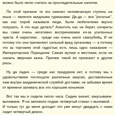
можно было легко считать за прохладительные напитки.
По этой причине те кто сменил человеческую ступень на
иные — являлся заядлыми гурманами. Да-да — все "рогатые",
как нас порой называли люди, были любителями вкусно
покушать. А что еще делать? Алкоголь нас не берет, сигареты
мы сами очень негативно воспринимаем из-за усиленных
чувств. А наркотики... среди нас очень мало самоубийц. И не
потому что они причиняют сильный вред организму — а потому
что за торговлю этой гадостью есть лишь одно наказание —
Императорское Порицание. Самая жуткая и жестокая, если не
сказать зверская казнь. Причем такой ее признают и другие
расы...
Ну да ладно — среди нас придурков нет, а потому мы с
удовольствием поглощали различные закуски, доставленные
нам внутри академической службой доставки, не забывая время
от времени запивать все это хорошим коньяком.
Вот так мы и сидели около часа. Сидим значит, закусываем-
выпиваем. Я на автомате подаю четвертый стакан с выпивкой...
И только тут до меня доходит что уже минут двадцать с нами
сидит четвертый демон.