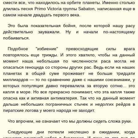
смести все, что находилось на орбите планеты. Именно столько
длилась песня Primo Victoria группы Sabaton, написанная еще в
самом начале двадцать первого века.
Это была показательная бойня, после которой нашу расу
действительно зауважали. Ну и начали по-настоящему
побаиваться.
Подобное "избиение" превосходящие силы врага
повторялось еще трижды. И этого хватило, чтобы на данный
момент наша небольшая по численности раса могла не
опасаться геноцида со стороны других рас. Ведь если на наших
планетах в общей суме проживает не больше тридцати
миллиардов — то по сравнению даже с нашими союзниками, у
которых популяция давно перевалила за вторую сотню... это
капля в море. Но все прекрасно понимают, что эта капля также
опасна как и активная антиматерия. Так что на данный момент
дальше небольших пограничных стычек и недолгих рейдов в
пиратские логова у моего народа не заходит.
Что впрочем, не означает что мы должны сидеть сложа руки.
Следующие дни потекли неспешно в ожидании, когда