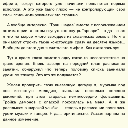
ифрита, вокруг которого уже начинали появляется первые
всполохи. А это уже было плохо — не контролирующий свои
силы псионик-пирокинетик это страшно.
А вообще интересно. "Траш шадаа" вместе с использованием
антиматерии, а потом всунуть это внутрь "арнари"... н-да... знал
я что на марсе много выходцев из славянских земель. Но что
они могут строить такие конструкции сразу на десятке языков...
В общем до этого дня я считал это мифом. Как оказалось зря.
Тут я краем глаза заметил одну какое-то несоответствие на
гране зрения. Вновь выведя на передний план расписание
занятий, обнаружил что теперь половину списка занимали
уроки по этикету. Это что же получается?
Желая проверить свою внезапную догадку я, мурлыча под
нос известную мелодию, выполнил несколько нелепых
движений, при этом стараясь немилосердно фальшивить.
Тройка демонов с опаской покосилась на меня. А я же
расплылся в широкой улыбке — теперь в расписании появились
уроки музыки и танцев. Н-да... оригинально. Указал парням на
данное изменение.