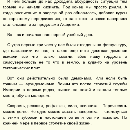
И чем больше до нас доходила абсурдность ситуации тем
громче мы начали хихикать. Под конец мы просто ржали. А
когда расписание в очередной раз обновилось, добавив курсы
по скрытному передвижению, то наш хохот и вовсе наверняка
стал слышен и за пределами Академии.
Вот так и начался наш первый учебный день...
С утра первые три часа у нас были отведены на физкультуру,
где наставники из нас, а также еще пяти десятков демонов
выжали все что только смогли, вбив нашу гордость и
самоуверенность не то что в землю, а куда-то на уровень
тектонических плит.
Вот они действительно были демонами. Или если быть
точным — архидемонами. Воины что после столетий службы
Империи в первых рядах, вышли на покой и заняли теплые
места, обучая молодежь.
Скорость, реакция, рефлексы, сила, псионика... Перечислять
можно долго. Но одно можно сказать наверняка — столкнуться
с этими зубрами в настоящей битве я бы не пожелал. По
крайней мере в первое столетие своей жизни.