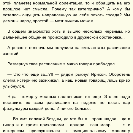
этой планете) нормальной ориентации, то и обращать на его
прошлое нет смысла. Почему так категорично? А кому бы
хотелось ощущать направленную на себя похоть соседа? Мы
демоны народ простой — мозг выжечь можем...
В общем знакомство хоть и вышло несколько нервным, но
дальнейшее общение происходило в дружеской обстановке...
А ровно в полночь мы получили на имплантаты расписания
занятий.
Развернув свое расписание я мягко говоря прибалдел.
— Это что еще за...?!! — рядом рыкнул Ирихон. Оборотень
слегка истерично захихикал, а наш новый товарищ лишь криво
улыбнулся.
Н-да... юмор у местных наставников тот еще. Это же надо
поставить во всем расписании на неделю по шесть пар
физкультуры каждый день. И ничего больше.
— Во имя великой Бездны, да что бы я... траш шадаа... да в
гипер и с тремя прихлопами... арнари... ваш маар... — я с
интересом прислушивался к эмоциональному монологу