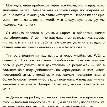
Мое удивление пробилось через все блоки, что и привлекло
внимание ребят. Сначала они непонимающе посмотрели на
меня, а потом наконец заметили четвертого. Первая их реакция
мало чем отличалась от моей. А в следующую секунду мы
подорвались на ноги.
От ифрита повеяло ощутимым жаром, а оборотень начал
трансформацию. У меня же над ладонями закружились сферы
что начали втягивать в себя и тем самым уплотнять воздух. В
общем еще несколько мгновений и мы бы атаковали.
Тут гость поднял на нас взгляд и криво улыбнулся. Ребята
опешили. Я же наконец начал соображать. Все-таки пилотов
больше учат думать, чем действовать на рефлексах — это в
ближнем бою надо действовать на упреждение, а нам, имею
постоянной связь с кораблем и тем самым постоянно живя в
более быстром темпе — есть когда подумать. А подумав — я не
удержался от смеха. Теперь парни недоуменно смотрели на
меня.
— Демион терра Гедрис, — вежливо улыбаюсь и протягиваю
руку. — Капитан второго ранга ВКС, а через пару часов такой же
студент Академии как и мои друзья... и как понимаю — вы.