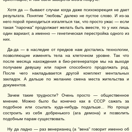
Хотя да — бывают случаи когда даже психокорекция не дает
результата. Понятие "любовь" далеко не пустое слово. И из-за
него порой приходиться изгаляться так, что просто ужас — если
такая "парочка" продолжает желать быть вместе, то у них лишь
один вариант, а именно — генетическая перестройка одного из
них.
Да-да — в наследие от предков нам достались технологии,
позволяющие изменять тела на клеточном уровне. Так что
после месяца нахождения в био-регенераторе мы на выходе
получаем девушку или парня способного продолжать род.
После чего накладывается другой комплект ментальных
закладок. А дальше по желанию смена места жительства и
документов.
Зачем такие трудности? Очень просто — общественное
мнение. Можно было бы конечно как в СССР сажать за
подобное или ссылать куда-нибудь подальше... Но проще
состроить из себя добренького (ага демона) и позволить
подобным парам существовать.
Ну да ладно — раз венерианец (а "вена" говорит именно об