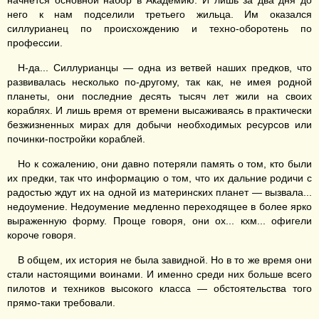
начнется основной набор в Академию. И лишь за два дня до
него к нам подселили третьего жильца. Им оказался
силлурианец по происхождению и техно-оборотень по
профессии.
Н-да... Силлурианцы — одна из ветвей наших предков, что
развивалась несколько по-другому, так как, не имея родной
планеты, они последние десять тысяч лет жили на своих
кораблях. И лишь время от времени высаживаясь в практически
безжизненных мирах для добычи необходимых ресурсов или
починки-постройки кораблей.
Но к сожалению, они давно потеряли память о том, кто были
их предки, так что информацию о том, что их дальние родичи с
радостью ждут их на одной из материнских планет — вызвала...
недоумение. Недоумение медленно переходящее в более ярко
выраженную форму. Проще говоря, они ох... кхм... офигели
короче говоря.
В общем, их история не была завидной. Но в то же время они
стали настоящими воинами. И именно среди них больше всего
пилотов и техников высокого класса — обстоятельства того
прямо-таки требовали.