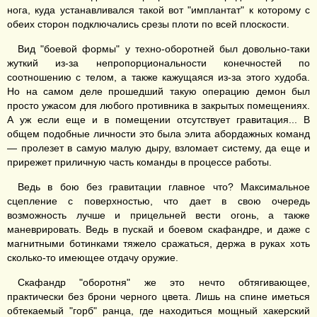
нога, куда устанавливался такой вот "имплантат" к которому с
обеих сторон подключались срезы плоти по всей плоскости.
Вид "боевой формы" у техно-оборотней был довольно-таки
жуткий из-за непропорциональности конечностей по
соотношению с телом, а также кажущаяся из-за этого худоба.
Но на самом деле прошедший такую операцию демон был
просто ужасом для любого противника в закрытых помещениях.
А уж если еще и в помещении отсутствует гравитация... В
общем подобные личности это была элита абордажных команд
— пролезет в самую малую дыру, взломает систему, да еще и
прирежет приличную часть команды в процессе работы.
Ведь в бою без гравитации главное что? Максимальное
сцепление с поверхностью, что дает в свою очередь
возможность лучше и прицельней вести огонь, а также
маневрировать. Ведь в пускай и боевом скафандре, и даже с
магнитными ботинками тяжело сражаться, держа в руках хоть
сколько-то имеющее отдачу оружие.
Скафандр "оборотня" же это нечто обтягивающее,
практически без брони черного цвета. Лишь на спине иметься
обтекаемый "горб" ранца, где находиться мощный хакерский