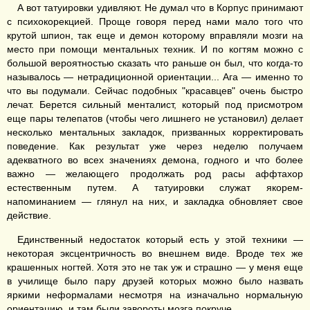
А вот татуировки удивляют. Не думал что в Корпус принимают
с психокорекцией. Проще говоря перед нами мало того что
крутой шпион, так еще и демон которому вправляли мозги на
место при помощи ментальных техник. И по когтям можно с
большой вероятностью сказать что раньше он был, что когда-то
называлось — нетрадиционной ориентации... Ага — именно то
что вы подумали. Сейчас подобных "красавцев" очень быстро
лечат. Берется сильный менталист, который под присмотром
еще пары телепатов (чтобы чего лишнего не установил) делает
несколько ментальных закладок, призванных корректировать
поведение. Как результат уже через неделю получаем
адекватного во всех значениях демона, годного и что более
важно — желающего продолжать род расы аффтахор
естественным путем. А татуировки служат якорем-
напоминанием — глянул на них, и закладка обновляет свое
действие.
Единственный недостаток который есть у этой техники —
некоторая эксцентричность во внешнем виде. Вроде тех же
крашенных ногтей. Хотя это не так уж и страшно — у меня еще
в училище было пару друзей которых можно было назвать
яркими неформалами несмотря на изначально нормальную
ориентацию, и там были завороты мозга покруче.