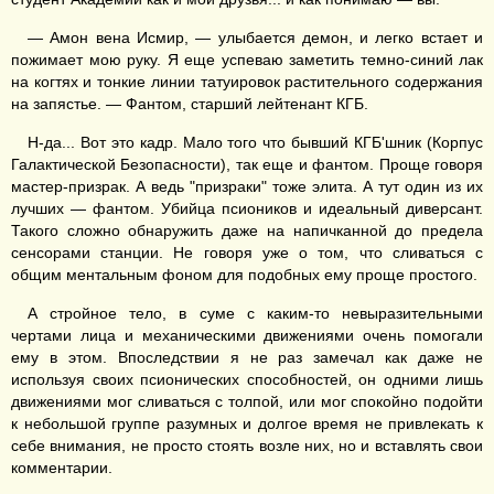
— Амон вена Исмир, — улыбается демон, и легко встает и
пожимает мою руку. Я еще успеваю заметить темно-синий лак
на когтях и тонкие линии татуировок растительного содержания
на запястье. — Фантом, старший лейтенант КГБ.
Н-да... Вот это кадр. Мало того что бывший КГБ'шник (Корпус
Галактической Безопасности), так еще и фантом. Проще говоря
мастер-призрак. А ведь "призраки" тоже элита. А тут один из их
лучших — фантом. Убийца псиоников и идеальный диверсант.
Такого сложно обнаружить даже на напичканной до предела
сенсорами станции. Не говоря уже о том, что сливаться с
общим ментальным фоном для подобных ему проще простого.
А стройное тело, в суме с каким-то невыразительными
чертами лица и механическими движениями очень помогали
ему в этом. Впоследствии я не раз замечал как даже не
используя своих псионических способностей, он одними лишь
движениями мог сливаться с толпой, или мог спокойно подойти
к небольшой группе разумных и долгое время не привлекать к
себе внимания, не просто стоять возле них, но и вставлять свои
комментарии.