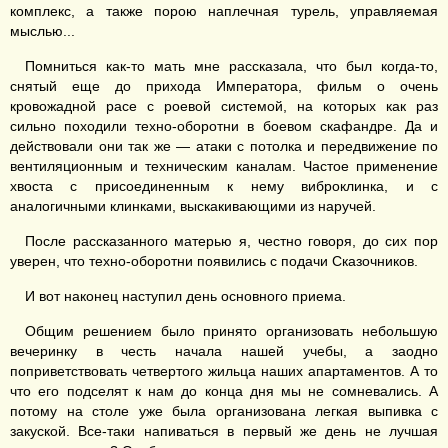
комплекс, а также порою наплечная турель, управляемая
мыслью...
Помниться как-то мать мне рассказала, что был когда-то,
снятый еще до прихода Императора, фильм о очень
кровожадной расе с роевой системой, на которых как раз
сильно походили техно-оборотни в боевом скафандре. Да и
действовали они так же — атаки с потолка и передвижение по
вентиляционным и техническим каналам. Частое применение
хвоста с присоединенным к нему виброклинка, и с
аналогичными клинками, выскакивающими из наручей.
После рассказанного матерью я, честно говоря, до сих пор
уверен, что техно-оборотни появились с подачи Сказочников.
И вот наконец наступил день основного приема.
Общим решением было принято организовать небольшую
вечеринку в честь начала нашей учебы, а заодно
поприветствовать четвертого жильца наших апартаментов. А то
что его подселят к нам до конца дня мы не сомневались. А
потому на столе уже была организована легкая выпивка с
закуской. Все-таки напиваться в первый же день не лучшая