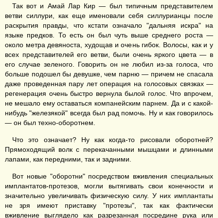
Так вот и Амай Лар Кир — был типичным представителем
ветви силлури, как еще именовали себя силлурианцы после
раскрытия правды, что кстати означало "дальняя искра" на
языке предков. То есть он был чуть выше среднего роста —
около метра девяноста, худощав и очень гибок. Волосы, как и у
всех представителей его ветви, были очень яркого цвета — в
его случае зеленого. Говорить он не любил из-за голоса, что
больше подошел бы девушке, чем парню — причем не спасала
даже проведенная пару лет операция на голосовых связках —
регенерация очень быстро вернула былой голос. Что впрочем,
не мешало ему оставаться компанейским парнем. Да и с какой-
нибудь "железякой" всегда был рад помочь. Ну и как говорилось
— он был техно-оборотнем.
Что это означает? Ну как когда-то рисовали оборотней?
Прямоходящий волк с перекачанными мышцами и длинными
лапами, как передними, так и задними.
Вот новые "оборотни" посредством вживления специальных
имплантатов-протезов, могли вытягивать свои конечности и
значительно увеличивать физическую силу. У них имплантаты
не зря имеют приставку "протезы", так как фактически
вживление выглядело как разрезанная посредине рука или