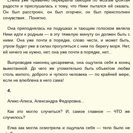
Елена уже привычно перекрыла бьющий по мозгам фонтан
радости и прислушалась к тому, что Ники пытался ей сказать.
Он был расстроен, он был огорчен, он был преисполнен
сочувствия... Понятно.
Она приподнялась на подушках и тающим голоском велела
Ники идти к родным — в эту тяжелую минуту он должен быть с
ними. Она уже почти в порядке, слово чести, и может быть,
утром будет уже в силах прогуляться с ним по берегу моря. Нет,
ей ничего не нужно, нет, она уже почти в порядке, нет...
Выпроводив наконец цесаревича, она ощутила себя в конец
вымотанной. До чего же утомительно быть объектом любви
столь милого, доброго и чуткого человека — по крайней мере,
если не влюблена в него сама!
4.
Аликс-Алиса, Александра Федоровна...
Как это могло случиться? И, самое главное — ЧТО же
случилось?
Елка как могла осмотрела и ощупала себя — тело было не