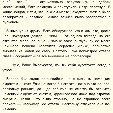
она?.. это...", — окончательно запутавшись в дебрях
местоимений, Елка плюнула и приступила к еде вплотную. В
конце концов, с тем, кто на чьем месте находится, можно было
разобраться и позднее. Сейчас важнее было разобраться с
бульоном.
Вынырнув из кружки, Елка обнаружила, что в комнате, кроме
неё, находятся доктор и Ники — от одного взгляда на его
открытое любящее лицо и живые глаза в глубинах её мозга
начинало бешено колотится сердечко Аликс, полностью
выбивая из колеи её саму. Поэтому Елка побыстрее отвела
глаза и сосредоточила все внимание на профессоре.
— Ну-с, Ваше Высочество, как вы себя чувствуете сегодня
утром?
Вопрос был задан по-английски, но с сильным немецким
акцентом — хотя Елка не могла бы сказать, как она это поняла,
поскольку раньше, до... до события не смогла бы отличить
немецкий акцент от, скажем, французского даже под страхом
смертной казни. Это было странно, но не страннее всего
прочего — например, её ответа. Поскольку отвечала она по-
немецки!