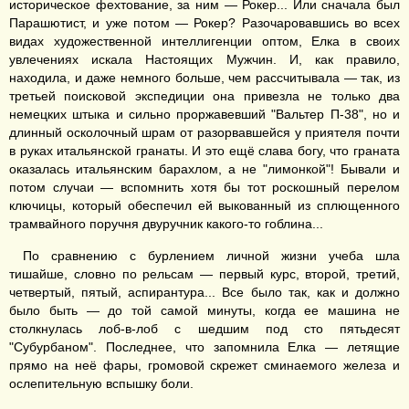
историческое фехтование, за ним — Рокер... Или сначала был
Парашютист, и уже потом — Рокер? Разочаровавшись во всех
видах художественной интеллигенции оптом, Елка в своих
увлечениях искала Настоящих Мужчин. И, как правило,
находила, и даже немного больше, чем рассчитывала — так, из
третьей поисковой экспедиции она привезла не только два
немецких штыка и сильно проржавевший "Вальтер П-38", но и
длинный осколочный шрам от разорвавшейся у приятеля почти
в руках итальянской гранаты. И это ещё слава богу, что граната
оказалась итальянским барахлом, а не "лимонкой"! Бывали и
потом случаи — вспомнить хотя бы тот роскошный перелом
ключицы, который обеспечил ей выкованный из сплющенного
трамвайного поручня двуручник какого-то гоблина...
По сравнению с бурлением личной жизни учеба шла
тишайше, словно по рельсам — первый курс, второй, третий,
четвертый, пятый, аспирантура... Все было так, как и должно
было быть — до той самой минуты, когда ее машина не
столкнулась лоб-в-лоб с шедшим под сто пятьдесят
"Субурбаном". Последнее, что запомнила Елка — летящие
прямо на неё фары, громовой скрежет сминаемого железа и
ослепительную вспышку боли.