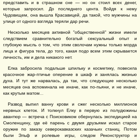
представить и в страшном сне — но он стоил всех денег,
которые запросил. До последнего цента. Войдя к нему
Чудовищем, она вышла Красавицей, да такой, что мужчины на
улице от одного взгляда теряли дар речи.
Несколько месяцев активной "общественной" жизни имели
следствием сравнительно богатый сексуальный опыт и
глубокую мысль о том, что этим сволочам нужны только морда
лица и фигура тела, до того, какая подо всем этим скрывается
личность, им и дела никакого нет.
Елка забросила подальше шпильку и косметику, повесила
красочное жар-птичье оперение в шкаф и занялась жизнью
духа. И тут же нарвалась, да так, что следующие несколько
месяцев она вспоминала не иначе, как по-пьяни, и не иначе,
как крутым матом...
Развод выпил ванну крови и сжег несколько миллионов
нервных клеток. И толкнул Елку в первую из полудюжины
авантюр — встреча с Поисковиком обернулась экспедицией на
Смоленщину, где её парень с двумя друзьями искал старое
оружие по заказу северокавказских казачьих станиц. Потом
были Эльф и ролевые игры, следом Реконструктор и