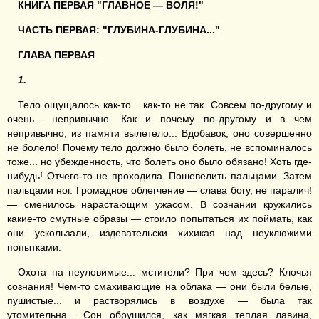
КНИГА ПЕРВАЯ "ГЛАВНОЕ — ВОЛЯ!"
ЧАСТЬ ПЕРВАЯ: "
ГЛУБИНА-ГЛУБИНА...
"
ГЛАВА ПЕРВАЯ
1.
Тело ощущалось как-то... как-то не так. Совсем по-другому и
очень... непривычно. Как и почему по-другому и в чем
непривычно, из памяти вылетело... Вдобавок, оно совершенно
не болело! Почему тело должно было болеть, не вспоминалось
тоже... но убежденность, что болеть оно было обязано! Хоть где-
нибудь! Отчего-то не проходила. Пошевелить пальцами. Затем
пальцами ног. Громадное облегчение — слава богу, не паралич!
— сменилось нарастающим ужасом. В сознании кружились
какие-то смутные образы — стоило попытаться их поймать, как
они ускользали, издевательски хихикая над неуклюжими
попытками.
Охота на неуловимые... мстители? При чем здесь? Клочья
сознания! Чем-то смахивающие на облака — они были белые,
пушистые... и растворялись в воздухе — была так
утомительна... Сон обрушился, как мягкая теплая лавина,