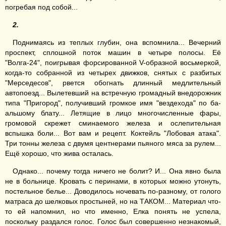
погребая под собой...
2.
Поднимаясь из теплых глубин, она вспомнила... Вечерний
проспект, сплошной поток машин в четыре полосы. Её
"Волга-24", поигрывая форсированной V-образной восьмеркой,
когда-то собранной из четырех движков, снятых с разбитых
"Мерседесов", рвется обогнать длинный медлительный
автопоезд... Вылетевший на встречную громадный внедорожник
типа "Пригород", получивший громкое имя "вездехода" по ба-
альшому блату... Летящие в лицо многочисленные фары,
громовой скрежет сминаемого железа и ослепительная
вспышка боли... Вот вам и рецепт. Коктейль "Лобовая атака".
Три тонны железа с двумя центнерами пьяного мяса за рулем...
Ещё хорошо, что жива осталась.
Однако... почему тогда ничего не болит? И... Она явно была
не в больнице. Кровать с перинами, в которых можно утонуть,
постельное белье... Доводилось ночевать по-разному, от голого
матраса до шелковых простыней, но на ТАКОМ... Материал что-
то ей напомнил, но что именно, Елка понять не успела,
поскольку раздался голос. Голос был совершенно незнакомый,