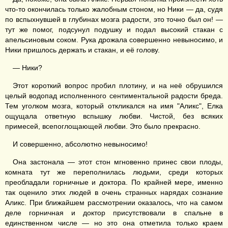
что-то окончилась только жалобным стоном, но Ники — да, судя
по вспыхнувшей в глубинах мозга радости, это точно был он! —
тут же помог, подсунул подушку и подал высокий стакан с
апельсиновым соком. Рука дрожала совершенно невыносимо, и
Ники пришлось держать и стакан, и её голову.
— Ники?
Этот короткий вопрос пробил плотину, и на неё обрушился
целый водопад исполненного сентиментальной радости бреда.
Тем уголком мозга, который откликался на имя "Аликс", Елка
ощущала ответную вспышку любви. Чистой, без всяких
примесей, всепоглощающей любви. Это было прекрасно.
И совершенно, абсолютно невыносимо!
Она застонала — этот стон мгновенно принес свои плоды,
комната тут же переполнилась людьми, среди которых
преобладали горничные и доктора. По крайней мере, именно
так оценило этих людей в очень странных нарядах сознание
Аликс. При ближайшем рассмотрении оказалось, что на самом
деле горничная и доктор присутствовали в спальне в
единственном числе — но это она отметила только краем