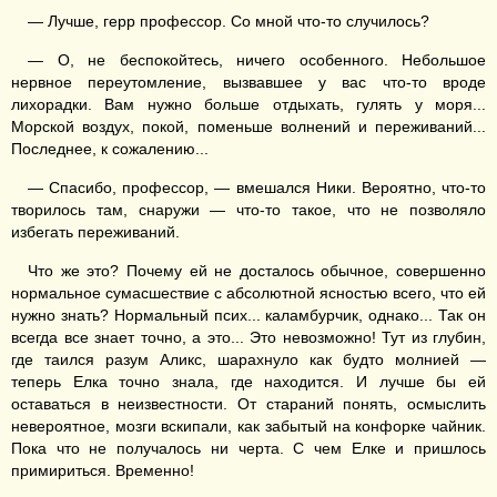
— Лучше, герр профессор. Со мной что-то случилось?
— О, не беспокойтесь, ничего особенного. Небольшое
нервное переутомление, вызвавшее у вас что-то вроде
лихорадки. Вам нужно больше отдыхать, гулять у моря...
Морской воздух, покой, поменьше волнений и переживаний...
Последнее, к сожалению...
— Спасибо, профессор, — вмешался Ники. Вероятно, что-то
творилось там, снаружи — что-то такое, что не позволяло
избегать переживаний.
Что же это? Почему ей не досталось обычное, совершенно
нормальное сумасшествие с абсолютной ясностью всего, что ей
нужно знать? Нормальный псих... каламбурчик, однако... Так он
всегда все знает точно, а это... Это невозможно! Тут из глубин,
где таился разум Аликс, шарахнуло как будто молнией —
теперь Елка точно знала, где находится. И лучше бы ей
оставаться в неизвестности. От стараний понять, осмыслить
невероятное, мозги вскипали, как забытый на конфорке чайник.
Пока что не получалось ни черта. С чем Елке и пришлось
примириться. Временно!