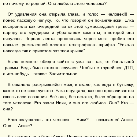
но почему-то родной. Она любила этого человека?
От удивления она открыла глаза, и голос — человек!!! —
понес ласковую чепуху. То, что говорил он по-английски, Елка
восприняла как очередной виток этой сумасшедшей грезы —
наряду его мундиром и убранством комнаты, в которой она
очнулась. Черная лента пронеслась через мозг, пробив его
навылет раскаленной алостью телеграфного шрифта: "Уехала
навсегда тчк с приветом зпт твоя крыша".
Было немного обидно сойти с ума вот так, от банальной
травмы. Ведь было столько случаев! Чтобы не глупейшее ДТП,
а что-нибудь... этакое. Значительное!
В ошалело раскрывшийся мозг, втекало, как вода в бутылку,
какое-то не свое чувство. Елка ощущала, как оно просачивается
сквозь слои сознания. Всё оно, без остатка, было обращено на
того человека. Его звали Ники, и она его любила. Она? Кто —
она?
Елка вслушалась: тот человек — Ники? — называл её Аликс.
Она — Аликс?
Да, похоже, она была Аликс. Первая попытка произнести хоть