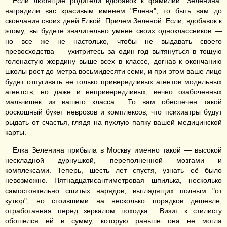
Если любящие родители вдобавок к фамилии "Зеленина"
наградили вас красивым именем "Елена", то быть вам до
скончания своих дней Елкой. Причем Зеленой. Если, вдобавок к
этому, вы будете значительно умнее своих одноклассников —
но все же не настолько, чтобы не выдавать своего
превосходства — ухитритесь за один год вытянуться в тощую
голенастую жердину выше всех в классе, догнав к окончанию
школы рост до метра восьмидесяти семи, и при этом ваше лицо
будет отпугивать не только привередливых агентов модельных
агентств, но даже и непривередливых, вечно озабоченных
мальчишек из вашего класса... То вам обеспечен такой
роскошный букет неврозов и комплексов, что психиатры будут
рыдать от счастья, глядя на пухлую папку вашей медицинской
карты.
Елка Зеленина прибыла в Москву именно такой — высокой
нескладной дурнушкой, переполненной мозгами и
комплексами. Теперь, шесть лет спустя, узнать её было
невозможно. Пятнадцатисантиметровая шпилька, несколько
самостоятельно сшитых нарядов, выглядящих полным "от
кутюр", но стоившими на несколько порядков дешевле,
отработанная перед зеркалом походка... Визит к стилисту
обошелся ей в сумму, которую раньше она не могла