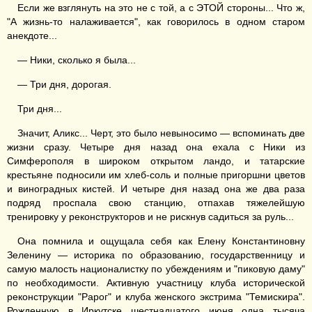
Если же взглянуть на это не с той, а с ЭТОЙ стороны... Что ж,
"А жизнь-то налаживается", как говорилось в одном старом
анекдоте...
— Ники, сколько я была...
— Три дня, дорогая.
Три дня...
Значит, Аликс... Черт, это было невыносимо — вспоминать две
жизни сразу. Четыре дня назад она ехала с Ники из
Симферополя в широком открытом ландо, и татарские
крестьяне подносили им хлеб-соль и полные пригоршни цветов
и виноградных кистей. И четыре дня назад она же два раза
подряд проспала свою станцию, отпахав тяжелейшую
тренировку у реконструкторов и не рискнув садиться за руль...
Она помнила и ощущала себя как Елену Константиновну
Зеленину — историка по образованию, государственницу и
самую малость националистку по убеждениям и "пиковую даму"
по необходимости. Активную участницу клуба исторической
реконструкции "Рарог" и клуба женского экстрима "Темискира".
Рожденную в Иркутске шестнадцатого июня одна тысяча