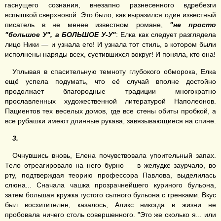
гаснущего сознания, внезапно разнесенного вдребезги
вспышкой сверхновой. Это было, как выразился один известный
писатель в не менее известном романе,
"не просто
"большое У", а БОЛЬШОЕ У-У"
: Елка как следует разглядела
лицо Ники — и узнала его! И узнала тот стиль, в котором были
исполнены наряды всех, суетившихся вокруг! И поняла, кто она!
Уплывая в спасительную темноту глубокого обморока, Елка
ещё успела подумать, что её случай вполне достойно
продолжает благородные традиции многократно
прославленных художественной литературой Наполеонов.
Пациентов тех веселых домов, где все стены обиты пробкой, а
все рубашки имеют длинные рукава, завязывающиеся на спине.
3.
Очнувшись вновь, Елена почувствовала упоительный запах.
Тело отреагировало на него бурно — в желудке заурчало, во
рту, подтверждая теорию профессора Павлова, выделилась
слюна... Сначала чашка прозрачнейшего куриного бульона,
затем большая кружка густого сытного бульона с гренками. Вкус
был восхитителен, казалось, Аликс никогда в жизни не
пробовала ничего столь совершенного. "Это же сколько я... или