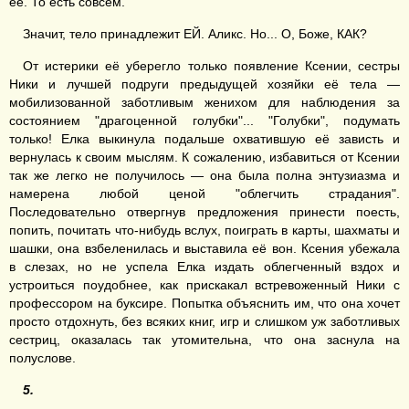
её. То есть совсем.
Значит, тело принадлежит ЕЙ. Аликс. Но... О, Боже, КАК?
От истерики её уберегло только появление Ксении, сестры
Ники и лучшей подруги предыдущей хозяйки её тела —
мобилизованной заботливым женихом для наблюдения за
состоянием "драгоценной голубки"... "Голубки", подумать
только! Елка выкинула подальше охватившую её зависть и
вернулась к своим мыслям. К сожалению, избавиться от Ксении
так же легко не получилось — она была полна энтузиазма и
намерена любой ценой "облегчить страдания".
Последовательно отвергнув предложения принести поесть,
попить, почитать что-нибудь вслух, поиграть в карты, шахматы и
шашки, она взбеленилась и выставила её вон. Ксения убежала
в слезах, но не успела Елка издать облегченный вздох и
устроиться поудобнее, как прискакал встревоженный Ники с
профессором на буксире. Попытка объяснить им, что она хочет
просто отдохнуть, без всяких книг, игр и слишком уж заботливых
сестриц, оказалась так утомительна, что она заснула на
полуслове.
5.