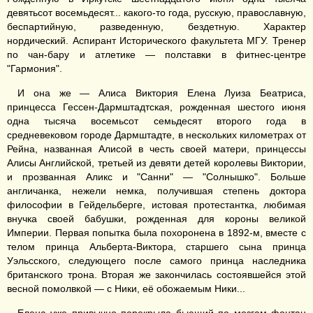
девятьсот восемьдесят... какого-то года, русскую, православную,
беспартийную, разведенную, бездетную. Характер
нордический. Аспирант Исторического факультета МГУ. Тренер
по чан-бару и атлетике — полставки в фитнес-центре
"Гармония".
И она же — Алиса Виктория Елена Луиза Беатриса,
принцесса Гессен-Дармштадтская, рожденная шестого июня
одна тысяча восемьсот семьдесят второго года в
средневековом городе Дармштадте, в нескольких километрах от
Рейна, названная Алисой в честь своей матери, принцессы
Алисы Английской, третьей из девяти детей королевы Виктории,
и прозванная Аликс и "Санни" — "Солнышко". Больше
англичанка, нежели немка, получившая степень доктора
философии в Гейдельберге, истовая протестантка, любимая
внучка своей бабушки, рожденная для короны великой
Империи. Первая попытка была похоронена в 1892-м, вместе с
телом принца Альберта-Виктора, старшего сына принца
Уэльсского, следующего после самого принца наследника
британского трона. Вторая же закончилась состоявшейся этой
весной помолвкой — с Ники, её обожаемым Ники...