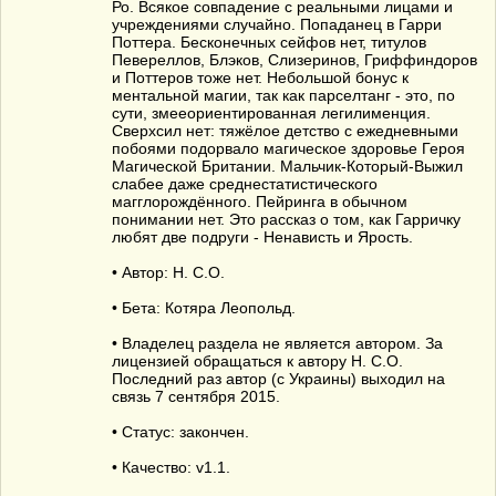
Ро. Всякое совпадение с реальными лицами и
учреждениями случайно. Попаданец в Гарри
Поттера. Бесконечных сейфов нет, титулов
Певереллов, Блэков, Слизеринов, Гриффиндоров
и Поттеров тоже нет. Небольшой бонус к
ментальной магии, так как парселтанг - это, по
сути, змееориентированная легилименция.
Сверхсил нет: тяжёлое детство с ежедневными
побоями подорвало магическое здоровье Героя
Магической Британии. Мальчик-Который-Выжил
слабее даже среднестатистического
магглорождённого. Пейринга в обычном
понимании нет. Это рассказ о том, как Гарричку
любят две подруги - Ненависть и Ярость.
• Автор: Н. С.О.
• Бета: Котяра Леопольд.
• Владелец раздела не является автором. За
лицензией обращаться к автору Н. С.О.
Последний раз автор (с Украины) выходил на
связь 7 сентября 2015.
• Статус: закончен.
• Качество: v1.1.