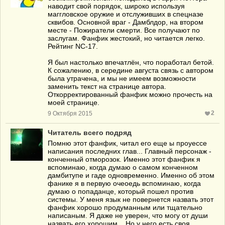
наводит свой порядок, широко используя
маггловское оружие и отслуживших в спецназе
сквибов. Основной враг - Дамблдор, на втором
месте - Пожиратели смерти. Все получают по
заслугам. Фанфик жестокий, но читается легко.
Рейтинг NC-17.
Я был настолько впечатлён, что поработал бетой.
К сожалению, в середине августа связь с автором
была утрачена, и мы не имеем возможности
заменить текст на странице автора.
Откорректированный фанфик можно прочесть на
моей странице.
2
9 Октября 2015
Читатель всего подряд
Помню этот фанфик, читал его еще ы проуессе
написания последних глав... Главный персонаж -
конченный отморозок. Именно этот фанфик я
вспоминаю, когда думаю о самом конченном
дамбитупе и гаде одновременно. Именно об этом
фанике я в первую очеоедь вспоминаю, когда
думаю о попаданце, который пошел против
системы. У меня язык не повернется назвать этот
фанфик хорошо продуманным или тщательно
написаным. Я даже не уверен, что могу от души
назвать его хорошим... Но у него есть своя,