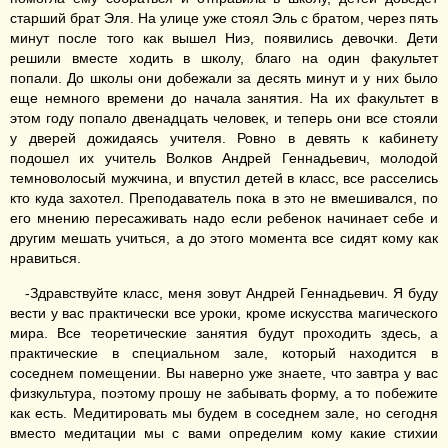
старший брат Эля. На улице уже стоял Эль с братом, через пять
минут после того как вышел Ниэ, появились девочки. Дети
решили вместе ходить в школу, благо на один факультет
попали. До школы они добежали за десять минут и у них было
еще немного времени до начала занятия. На их факультет в
этом году попало двенадцать человек, и теперь они все стояли
у дверей дожидаясь учителя. Ровно в девять к кабинету
подошел их учитель Волков Андрей Геннадьевич, молодой
темноволосый мужчина, и впустил детей в класс, все расселись
кто куда захотел. Преподаватель пока в это не вмешивался, по
его мнению пересаживать надо если ребенок начинает себе и
другим мешать учиться, а до этого момента все сидят кому как
нравиться.
-Здравствуйте класс, меня зовут Андрей Геннадьевич. Я буду
вести у вас практически все уроки, кроме искусства магического
мира. Все теоретические занятия будут проходить здесь, а
практические в специальном зале, который находится в
соседнем помещении. Вы наверно уже знаете, что завтра у вас
физкультура, поэтому прошу не забывать форму, а то побежите
как есть. Медитировать мы будем в соседнем зале, но сегодня
вместо медитации мы с вами определим кому какие стихии