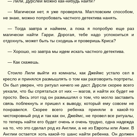
— Лили, Дурслей можно как-нибудь найти?
— Магически нет, я уже проверяла. Маггловским способом,
не знаю, можно попробовать частного детектива нанять.
— Тогда завтра и наймем, а пока я попробую еще раз
магически найти Гарри. Дорогая, тебе надо успокоиться и
отдохнуть, может быть ты сходишь и проверишь Криса?
— Хорошо, но завтра мы идем искать частного детектива.
— Как скажешь.
Стоило Лили выйти из комнаты, как Джеймс устало сел в
кресло и принялся размышлять о том как разговорить портреты.
Он был уверен, что ритуал ничего не даст. Дурсли скорее всего
уехали, что бы спрятаться от них — магов, и найти их будет не
просто. Весь этот год он размышлял о том, что могло заставить
связь поблекнуть и пришел к выводу, который ему совсем не
понравился. Скорее всего ребенка приняли в какой-то
чистокровный род и так как он, Джеймс, не провел все ритуалы,
то теперь найти его будет очень и очень трудно, одна надежда
на то, что это сделал род из Англии, а не из Европы или Азии. В
Англии остается хоть какой-то шанс найти ребенка. Он должен