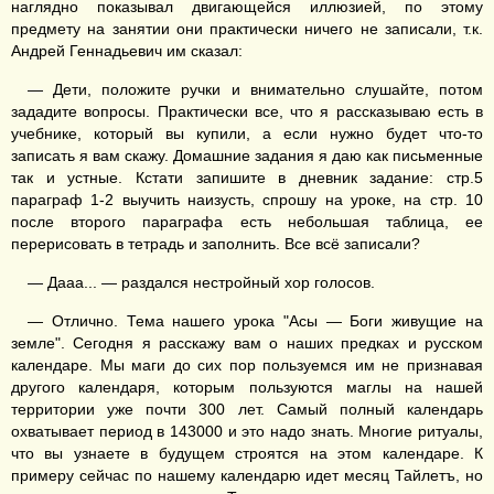
наглядно показывал двигающейся иллюзией, по этому
предмету на занятии они практически ничего не записали, т.к.
Андрей Геннадьевич им сказал:
— Дети, положите ручки и внимательно слушайте, потом
зададите вопросы. Практически все, что я рассказываю есть в
учебнике, который вы купили, а если нужно будет что-то
записать я вам скажу. Домашние задания я даю как письменные
так и устные. Кстати запишите в дневник задание: стр.5
параграф 1-2 выучить наизусть, спрошу на уроке, на стр. 10
после второго параграфа есть небольшая таблица, ее
перерисовать в тетрадь и заполнить. Все всё записали?
— Дааа... — раздался нестройный хор голосов.
— Отлично. Тема нашего урока "Асы — Боги живущие на
земле". Сегодня я расскажу вам о наших предках и русском
календаре. Мы маги до сих пор пользуемся им не признавая
другого календаря, которым пользуются маглы на нашей
территории уже почти 300 лет. Самый полный календарь
охватывает период в 143000 и это надо знать. Многие ритуалы,
что вы узнаете в будущем строятся на этом календаре. К
примеру сейчас по нашему календарю идет месяц Тайлетъ, но