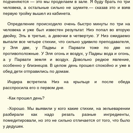
подчиняются — это мы проделаем в зале. Я буду брать по три
человека, а остальные сильно не шумите.— сказав это и взяв
первую тройку вышел из кабинета.
Определение происходило очень быстро минуты по три на
человека и уже был известен результат. Ниэ попал во вторую
двойку, Эль в третью, а девочки в четвертую. У Ниэ ожидаемо
выпали все четыре стихии, что сильно удивило преподавателя,
у Эля две, у Падмы и Парвати тоже по две но
противоположные. У Эля огонь и воздух, у Падмы вода и огонь,
а у Парвати земля и воздух. Довольно редкое явление,
особенно у близнецов. В целом день прошел спокойно и уже в
обед дети отправились по домам.
Индира встретила Ниэ на крыльце и после обеда
расспросила его о первом дне.
-Как прошел день?
-Хорошо. Мы выявили у кого какие стихии, на зельеварении
разбирали как надо резать разные ингредиенты,
помедитировали, но это не сильно отличается от того, что было
у дедушек.