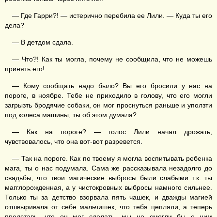
— Где Гарри?! — истерично перебила ее Лили. — Куда ты его
дела?
— В детдом сдала.
— Что?! Как ты могла, почему не сообщила, что не можешь
принять его!
— Кому сообщать надо было? Вы его бросили у нас на
пороге, в ноябре. Тебе не приходило в голову, что его могли
загрызть бродячие собаки, он мог проснуться раньше и уползти
под колеса машины, ты об этом думала?
— Как на пороге? — голос Лили начал дрожать,
чувствовалось, что она вот-вот разревется.
— Так на пороге. Как по твоему я могла воспитывать ребенка
мага, ты о нас подумала. Сама же рассказывала незадолго до
свадьбы, что твои магические выбросы были слабыми т.к. ты
магглорожденная, а у чистокровных выбросы намного сильнее.
Только ты за детство взорвала пять чашек, и дважды магией
отшвыривала от себе мальчишек, что тебя цепляли, а теперь
представь, что он мог сделать, мы не смогли бы с ним