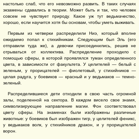
настолько слаб, что его невозможно развить. В таких случаях
экзамены сдавались в теории. Может быть и так, что человек
совсем не чувствует природу. Какое уж тут ведьмачество,
хорошо, если научится хотя бы основам, чтобы уметь выживать.
Первым из четверки распределили Ниэ, который вполне
ожидаемо попал к стихийникам. Следующим был Эль (его
отправили туда же), а девочки присоединились, решив не
отрываться от коллектива. Распределение проходило с
помощью сферы, в которой проявлялся туман определенного
цвета, в зависимости от факультета. У целителей — белый с
зеленым, у прорицателей — фиолетовый, у стихийников —
целая радуга, у боевиков — красный и у ведьмаков — темно-
зеленый.
Распределившиеся дети отходили в свою часть огромной
залы, поделенной на сектора. В каждом висело свое знамя,
символизирующее направление магии. Фон соответствовал
цвету сферы. На знаменах были изображены различные
животные: у боевиков был изображен тигр, у целителей феникс,
у ведьмаков волк, у стихийников дракон, и у прорицателей
ворон.