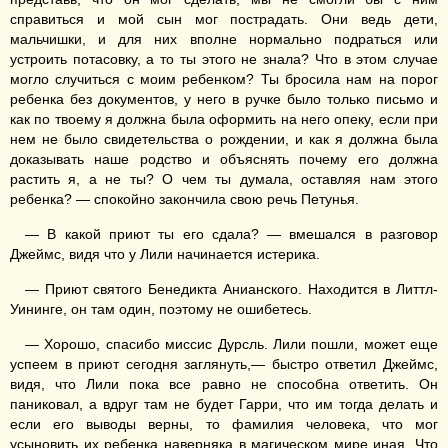
справиться и мой сын мог пострадать. Они ведь дети,
мальчишки, и для них вполне нормально подраться или
устроить потасовку, а то ты этого не знала? Что в этом случае
могло случиться с моим ребенком? Ты бросила нам на порог
ребенка без документов, у него в ручке было только письмо и
как по твоему я должна была оформить на него опеку, если при
нем не было свидетельства о рождении, и как я должна была
доказывать наше родство и объяснять почему его должна
растить я, а не ты? О чем ты думала, оставляя нам этого
ребенка? — спокойно закончила свою речь Петунья.
— В какой приют ты его сдала? — вмешался в разговор
Джеймс, видя что у Лили начинается истерика.
— Приют святого Бенедикта Анианского. Находится в Литтл-
Уининге, он там один, поэтому не ошибетесь.
— Хорошо, спасибо миссис Дурсль. Лили пошли, может еще
успеем в приют сегодня заглянуть,— быстро ответил Джеймс,
видя, что Лили пока все равно не способна ответить. Он
паниковал, а вдруг там не будет Гарри, что им тогда делать и
если его выводы верны, то фамилия человека, что мог
усыновить их ребенка наверняка в магическом мире иная. Что