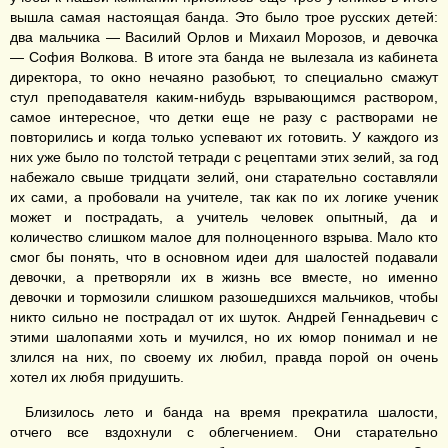
вышла самая настоящая банда. Это было трое русских детей:
два мальчика — Василий Орлов и Михаил Морозов, и девочка
— София Волкова. В итоге эта банда не вылезала из кабинета
директора, то окно нечаяно разобьют, то специально смажут
стул преподавателя каким-нибудь взрывающимся раствором,
самое интересное, что детки еще не разу с растворами не
повторились и когда только успевают их готовить. У каждого из
них уже было по толстой тетради с рецептами этих зелий, за год
набежало свыше тридцати зелий, они старательно составляли
их сами, а пробовали на учителе, так как по их логике ученик
может и пострадать, а учитель человек опытный, да и
количество слишком малое для полноценного взрыва. Мало кто
смог бы понять, что в основном идеи для шалостей подавали
девочки, а претворяли их в жизнь все вместе, но именно
девочки и тормозили слишком разошедшихся мальчиков, чтобы
никто сильно не пострадал от их шуток. Андрей Геннадьевич с
этими шалопаями хоть и мучился, но их юмор понимал и не
злился на них, по своему их любил, правда порой он очень
хотел их любя придушить.
Близилось лето и банда на время прекратила шалости,
отчего все вздохнули с облегчением. Они старательно