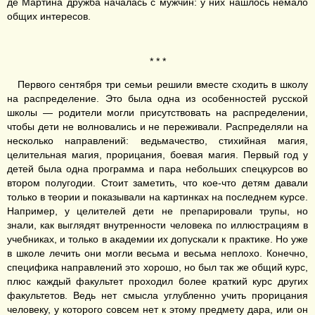
де Мартина дружба началась с мужчин: у них нашлось немало
общих интересов.
* * *
Первого сентября три семьи решили вместе сходить в школу
на распределение. Это была одна из особенностей русской
школы — родители могли присутствовать на распределении,
чтобы дети не волновались и не переживали. Распределяли на
несколько направлений: ведьмачество, стихийная магия,
целительная магия, прорицания, боевая магия. Первый год у
детей была одна программа и пара небольших спецкурсов во
втором полугодии. Стоит заметить, что кое-что детям давали
только в теории и показывали на картинках на последнем курсе.
Например, у целителей дети не препарировали трупы, но
знали, как выглядят внутренности человека по иллюстрациям в
учебниках, и только в академии их допускали к практике. Но уже
в школе лечить они могли весьма и весьма неплохо. Конечно,
специфика направлений это хорошо, но был так же общий курс,
плюс каждый факультет проходил более краткий курс других
факультетов. Ведь нет смысла углубленно учить прорицания
человеку, у которого совсем нет к этому предмету дара, или он