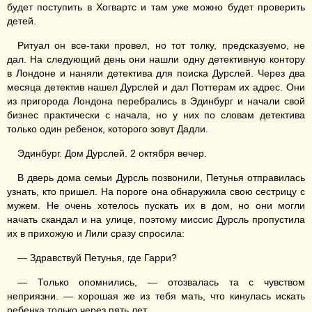
будет поступить в Хогвартс и там уже можно будет проверить
детей.
Ритуал он все-таки провел, но тот толку, предсказуемо, не
дал. На следующий день они нашли одну детективную контору
в Лондоне и наняли детектива для поиска Дурслей. Через два
месяца детектив нашел Дурслей и дал Поттерам их адрес. Они
из пригорода Лондона перебрались в Эдинбург и начали свой
бизнес практически с начала, но у них по словам детектива
только один ребенок, которого зовут Дадли.
Эдинбург. Дом Дурслей. 2 октября вечер.
В дверь дома семьи Дурсль позвонили, Петунья отправилась
узнать, кто пришел. На пороге она обнаружила свою сестрицу с
мужем. Не очень хотелось пускать их в дом, но они могли
начать скандал и на улице, поэтому миссис Дурсль пропустила
их в прихожую и Лили сразу спросила:
— Здравствуй Петунья, где Гарри?
— Только опомнились, — отозвалась та с чувством
неприязни. — хорошая же из тебя мать, что кинулась искать
ребенка только через пять лет.