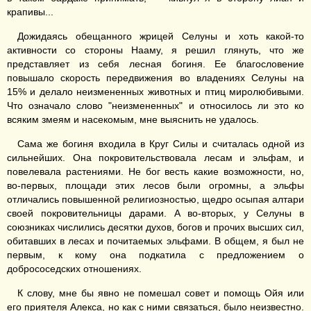
крапивы...
Дожидаясь обещанного жрицей Селуны и хоть какой-то
активности со стороны Нааму, я решил глянуть, что же
представляет из себя лесная богиня. Ее благословение
повышало скорость передвижения во владениях Селуны на
15% и делало неизмененных животных и птиц миролюбивыми.
Что означало слово "неизмененных" и относилось ли это ко
всяким змеям и насекомым, мне выяснить не удалось.
Сама же богиня входила в Круг Силы и считалась одной из
сильнейших. Она покровительствовала лесам и эльфам, и
повелевала растениями. Не бог весть какие возможности, но,
во-первых, площади этих лесов были огромны, а эльфы
отличались повышенной религиозностью, щедро осыпая алтари
своей покровительницы дарами. А во-вторых, у Селуны в
союзниках числились десятки духов, богов и прочих высших сил,
обитавших в лесах и почитаемых эльфами. В общем, я был не
первым, к кому она подкатила с предложением о
добрососедских отношениях.
К слову, мне бы явно не помешал совет и помощь Ойя или
его приятеля Алекса, но как с ними связаться, было неизвестно.