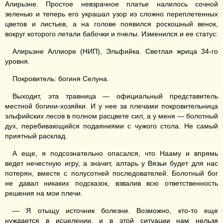
Алирьэне. Простое невзрачное платье налилось сочной
зеленью и теперь его украшал узор из сложно переплетенных
цветов и листьев, а на голове появился роскошный венок,
вокруг которого летали бабочки и пчелы. Изменился и ее статус:
Алирьэне Аллиоре (НИП), Эльфийка. Светлая жрица 34-го
уровня.
Покровитель: богиня Селуна.
Выходит, эта травница — официальный представитель
местной богини-хозяйки. И у нее за плечами покровительница
эльфийских лесов в полном расцвете сил, а у меня — болотный
дух, перебивающийся подаяниями с чужого стола. Не самый
приятный расклад.
А еще, я подсознательно опасался, что Нааму и впрямь
ведет нечестную игру, а значит, алтарь у Вязьи будет для нас
потерян, вместе с полусотней последователей. Болотный бог
не давал никаких подсказок, взвалив всю ответственность
решения на мои плечи.
— Я отыщу источник болезни. Возможно, кто-то еще
нуждается в исцелении, и в этой ситуации нам нельзя