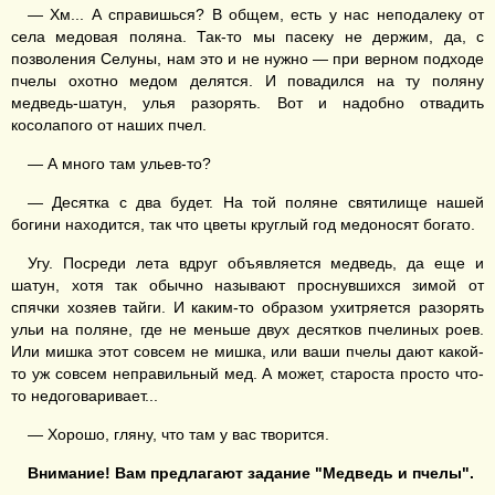
— Хм... А справишься? В общем, есть у нас неподалеку от
села медовая поляна. Так-то мы пасеку не держим, да, с
позволения Селуны, нам это и не нужно — при верном подходе
пчелы охотно медом делятся. И повадился на ту поляну
медведь-шатун, улья разорять. Вот и надобно отвадить
косолапого от наших пчел.
— А много там ульев-то?
— Десятка с два будет. На той поляне святилище нашей
богини находится, так что цветы круглый год медоносят богато.
Угу. Посреди лета вдруг объявляется медведь, да еще и
шатун, хотя так обычно называют проснувшихся зимой от
спячки хозяев тайги. И каким-то образом ухитряется разорять
ульи на поляне, где не меньше двух десятков пчелиных роев.
Или мишка этот совсем не мишка, или ваши пчелы дают какой-
то уж совсем неправильный мед. А может, староста просто что-
то недоговаривает...
— Хорошо, гляну, что там у вас творится.
Внимание! Вам предлагают задание "Медведь и пчелы".