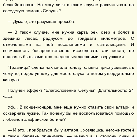
бездействовать. Но могу ли я в таком случае рассчитывать на
соседскую помощь Селуны?
— Думаю, это разумная просьба.
— В таком случае, мне нужна карта рек, озер и болот в
здешних лесах, радиусом до тридцати километров. С
отмеченными на ней поселениями и святилищами. И
возможность беспрепятственно исследовать эти места, не
опасаясь быть замертво съеденным здешними зверушками.
"Травница" слегка наклонила голову, словно прислушиваясь к
чему-то, недоступному для моего слуха, а потом утвердительно
кивнула.
Получен эффект "Благословение Селуны". Длительность: 24
часа.
Уф... В конце-концов, мне еще нужно ставить свои алтари и
осквернять чужие. Так почему бы не воспользоваться помощью
любезной эльфийской богини?
— И это... прибраться бы у алтаря... хозяюшка, негоже гостей
в таком бардаке принимать, — кивнул я в сторону лиан и