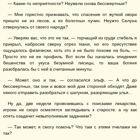
— Какие-то неприятности? Неужели снова бессмертные?
— Мне горестно признавать, что спасение от жуткой хвори
пришло не из лесов, а из болотных пучин. Неужто Селуна
отвернулась от своего народа?
— Уверяю вас, что это не так, — торчащий из груди стебель я
прикрыл, набросив сверху отрез ткани, но его присутствие
ощущалось физически, хоть это и не было похоже на боль, —
Просто это не ее профиль. Вот если бы началась эпидемия
бешенства от укуса безумной лисицы, то ваша богиня
разобралась бы с ней в считанные минуты.
— Может, оно и так, — согласился эльф, — А что до
бессмертных, так они и вовсе мой дом стороной обходят. Даже
некого отправить разобраться с шатуном, разоряющим улья...
Ну да, две недели провозившись с поисками лекарства,
игроки не скоро осмелятся заглядывать к старосте: а ну как
опять озадачит невыполнимым заданием?
— Так может, я смогу помочь? Что там с этими пчелами не
так?