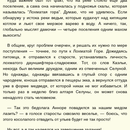
Куда важнее был тот факт, что на реке стояло еще два
поселение, а сама она начиналась у подножья скалы, которая
называлась "Лохматая гора". Думаю, что не удивлюсь. Если
обнаружу у истока реки ведьм, которые кудахчут над кипящим
котлом и льют свое мерзкое варево в воду. А ничего, так,
глобально мыслят дамочки — четыре поселения одним махом
выкосить!
В общем, круг проблем очерчен, и решать их нужно по мере
поступления — точнее, по пути к Лохматой Горе. Дожидаясь
питомца, я отправился к старосте, устанавливать личность
лохматого дауншифтера-сладкоежки. Тот, со слов Каэльи,
некогда был великим друидом, одним из отмеченных Селуной.
Но однажды, однажды ввязавшись в глупый спор с одним
чародеем, юноша отправился в пещеры экка, а вернулся оттуда
уже в форме медведя, от которой никак не мог избавиться. И
только раз в неделю близ алтаря Селуны, он может снова
ненадолго стать человеком.
— Так это бедолага Анноре повадился за нашим медом
лазить? — в голосе старосты сквозило веселье, — боюсь, что
этого косолапого отвадить от ульев будет не так просто!
Ну вот, а я так надеялся на завершение задания!