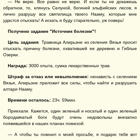
— Не верю. Все равно не верю. И если ты не докажешь
обратное, то, клянусь Селуной, богиней эльфийских лесов, я
лично разрушу все святилища твоего Нааму, которые мне
удастся отыскать! А искать я буду старательно, уж поверь!
Получено задание "Источник болезни"!
Цель задания
: Травница Алирьэне из селения Вязья просит
отыскать причину болезни, охватившей ее деревню и Гиблые
Озерки.
Награда:
3000 опыта, сумка лекарственных трав.
Штраф за отказ или невыполнение:
ненависть с селением
Вязья, Алирьэне приложит все силы, чтобы найти и разрушить
алтари Нааму.
Времени осталось:
23ч. 59мин.
Приехали. Кажется, один зеленый и носатый и один зеленый
бородавчатый боги будут очень недовольны внезапно
появившейся в наших планах помехой.
— А чтобы ты помнил о моей просьбе, я подарю тебе вот