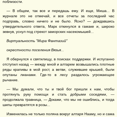
поблизости.
— В общем, так все и передашь ему. И еще, Миша... В
журнале это не отмечай, и все отчеты за последний час
подправь, словно ничего и не было. Ясно? — дождавшись
утвердительного ответа, Марк откинулся в гамаке и, широко
зевнув, уснул под стрекот заморских насекомышей...
Виртуальность "Мира Фантазий"
окрестности поселения Вязья...
Я обернулся к святилищу, в поисках поддержки. И испуганно
отступил назад — между мной и алтарем возвышались плотные
ряды крапивы в мой рост, а ветви, служившие крышей, были
опутаны лианами. Где-то в лесу раздалось угрожающее
рычание.
— Мы думали, что ты и твой бог пришли к нам, чтобы
протянуть руку помощи и стать добрыми соседями, —
продолжала травница, — Докажи, что мы не ошиблись, и тогда
шипы превратятся в розы...
Изменилась не только поляна вокруг алтаря Нааму, но и сама