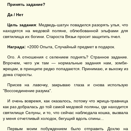
Принять задание?
Да / Нет
Цель задания
: Медведь-шатун повадился разорять улья, что
находятся на медовой поляне, облюбованной эльфами для
святилища их богини. Староста Вязьи просит защитить пчел.
Награда:
+2000 Опыта, Случайный предмет в подарок.
Ого. А отношения с селением поднять? Странное задание.
Впрочем, чего уж там — нормальные задания нам, зомби-
жрецам, в принципе редко попадаются. Принимаю, и выхожу из
дома старосты.
Присев на лавочку, закрываю глаза и снова использую
"Воссоединение разума".
И очень вовремя, как оказалось, потому что жрица-травница
как раз добралась до той самой медовой поляны, где находится
святилище Селуны, и то, что сейчас наблюдала кошка, вызвала
у меня отчетливый холодок, бегущий вдоль спины...
Первым моим побуждением было отправить Дохлю на