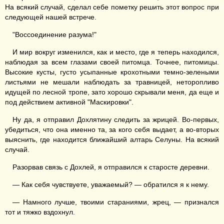
На всякий случай, сделал себе пометку решить этот вопрос при
следующей нашей встрече.
"Воссоединение разума!"
И мир вокруг изменился, как и место, где я теперь находился,
наблюдая за всем глазами своей питомца. Точнее, питомицы.
Высокие кусты, густо усыпанные крохотными темно-зелеными
листьями не мешали наблюдать за травницей, неторопливо
идущей по лесной тропе, зато хорошо скрывали меня, да еще и
под действием активной "Маскировки".
Ну да, я отправил Дохлятину следить за жрицей. Во-первых,
убедиться, что она именно та, за кого себя выдает, а во-вторых
выяснить, где находится ближайший алтарь Селуны. На всякий
случай.
Разорвав связь с Дохлей, я отправился к старосте деревни.
— Как себя чувствуете, уважаемый? — обратился я к нему.
— Намного лучше, твоими стараниями, жрец, — признался
тот и тяжко вздохнул.