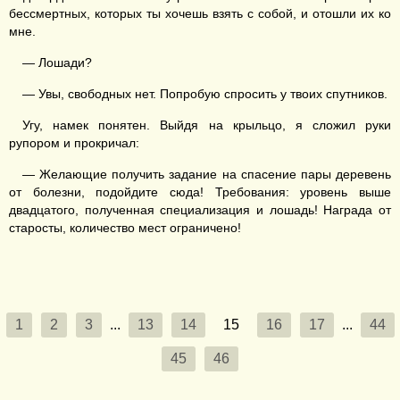
бессмертных, которых ты хочешь взять с собой, и отошли их ко
мне.
— Лошади?
— Увы, свободных нет. Попробую спросить у твоих спутников.
Угу, намек понятен. Выйдя на крыльцо, я сложил руки
рупором и прокричал:
— Желающие получить задание на спасение пары деревень
от болезни, подойдите сюда! Требования: уровень выше
двадцатого, полученная специализация и лошадь! Награда от
старосты, количество мест ограничено!
1
2
3
...
13
14
15
16
17
...
44
45
46