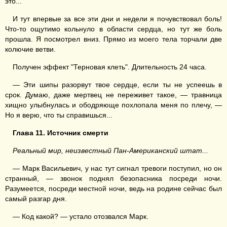
это...
И тут впервые за все эти дни и недели я почувствовал боль!
Что-то ощутимо кольнуло в области сердца, но тут же боль
прошла. Я посмотрел вниз. Прямо из моего тела торчали две
колючие ветви.
Получен эффект "Терновая клеть". Длительность 24 часа.
— Эти шипы разорвут твое сердце, если ты не успеешь в
срок. Думаю, даже мертвец не переживет такое, — травница
хищно улыбнулась и ободряюще похлопала меня по плечу, —
Но я верю, что ты справишься...
Глава 11. Источник смерти
Реальный мир, неизвестный Пан-Американский штат...
— Марк Васильевич, у нас тут сигнал тревоги поступил, но он
странный, — звонок поднял безопасника посреди ночи.
Разумеется, посреди местной ночи, ведь на родине сейчас был
самый разгар дня.
— Код какой? — устало отозвался Марк.