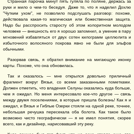
Странная парочка минут пять гуляла по поляне, держась за
руки и мило о чем-то беседуя. Даже то, что я наделил Дохлю
"Чутким ухом", не позволило подслушать разговор: похоже,
действовала какая-то магическая или божественная защита.
Надо бы расспросить старосту об этом колоритном молодом
человеке — внешность его я хорошо запомнил, а умение в пару
мгновений избавляться от двух сотен килограмм целлюлита и
избыточного волосяного покрова явно не были для эльфов
обычными.
Разорвав связь, я обратил внимание на мигающую иконку
карты. Похоже, что она обновилась.
Так и оказалось — мне открылся довольно приличный
фрагмент вокруг Вязьи, со всеми заказанными пометками.
Должен отметить, что владения Селуны оказались куда больше,
чем я ожидал. Но меня интересовало кое-что другое — связь
между двумя поселениями, в которые пришла болезнь! Как я и
ожидал, и Вязья и Гиблые Озерки стояли на одной реке, точнее,
небольшая речушка пересекала оба болота. Как такое было
возможно чисто географически — я не имел понятия, скорее
всего, как и дизайнер, нарисовавший эту реку.