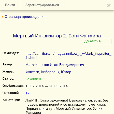
Войти
Зарегистрироваться
Страница произведения
Мертвый Инквизитор 2. Боги Фанмира
СамИздат:
http://samlib.ru/m/magazinnikow_i_w/dark_inquisitor_
2.shtml
Автор:
Магазинников Иван Владимирович
Жанры:
Фэнтези
,
Киберпанк
,
Юмор
Статус:
Закончен
Опубликован:
16.02.2014 — 20.09.2014
Читателей:
17
Аннотация:
ЛитРПГ. Книга закончена! Выложена как есть, без
правок, дополнений и со вставками-пометками.
Первая книга тут: Мертвый Инквизитор: Узник
Фанмира