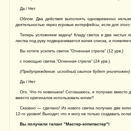
Да / Нет
Облом. Два действия выполнять одновременно нельзя
деятельностью через игровые интерфейсы, если для этого н
Теперь усложняем задачу! Кладу свиток и два чистых л
листка под руку подворачивается копия списка, и появляе
Вы хотите усилить свиток "Огненная стрела" (12 урв.)
с помощью свитка "Огненная стрела" (24 урв.).
(Предупреждение: исходный свиток будет уничтожен)
Да / Нет
Ого. Что-то новенькое! Соглашаюсь, и получаю вместо д
вместо оригиналов использовать копии?
Сказано — сделано! Из нового свитка получаю две копи
12-го уровня! Выходит, что я могу не только создавать осл
Вы получили талант "Мастер-копипастер"!