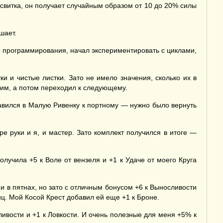
 свитка, он получает случайным образом от 10 до 20% силы
шает.
ы программирования, начал экспериментировать с циклами,
и и чистые листки. Зато не имело значения, сколько их в
 ним, а потом переходил к следующему.
равился в Малую Ривенку к портному — нужно было вернуть
ре руки и я, и мастер. Зато комплект получился в итоге —
лучила +5 к Воле от вензеля и +1 к Удаче от моего Круга
и в пятнах, но зато с отличным бонусом +6 к Выносливости
ц. Мой Косой Крест добавил ей еще +1 к Броне.
ивости и +1 к Ловкости. И очень полезные для меня +5% к