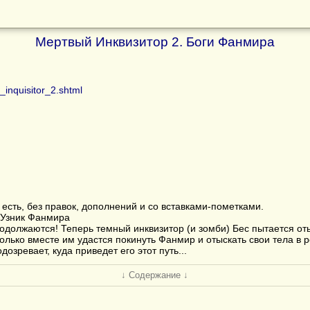
Мертвый Инквизитор 2. Боги Фанмира
_inquisitor_2.shtml
 есть, без правок, дополнений и со вставками-пометками.
: Узник Фанмира
одолжаются! Теперь темный инквизитор (и зомби) Бес пытается оты
олько вместе им удастся покинуть Фанмир и отыскать свои тела в 
озревает, куда приведет его этот путь...
↓ Содержание ↓