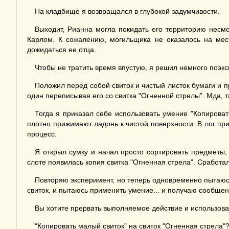
На кладбище я возвращался в глубокой задумчивости.
Выходит, Рианна могла покидать его территорию несмо
Карлом. К сожалению, могильщика не оказалось на мест
дожидаться ее отца.
Чтобы не тратить время впустую, я решил немного поэк
Положил перед собой свиток и чистый листок бумаги и п
один переписывая его со свитка "Огненной стрелы". Мда, т
Тогда я приказал себе использовать умение "Копироват
плотно прижимают ладонь к чистой поверхности. В лог п
процесс.
Я открыл сумку и начал просто сортировать предметы,
слоте появилась копия свитка "Огненная стрела". Сработал
Повторяю эксперимент, но теперь одновременно пытаюсь 
свиток, и пытаюсь применить умение... и получаю сообщен
Вы хотите прервать выполняемое действие и использов
"Копировать малый свиток" на свиток "Огненная стрела"