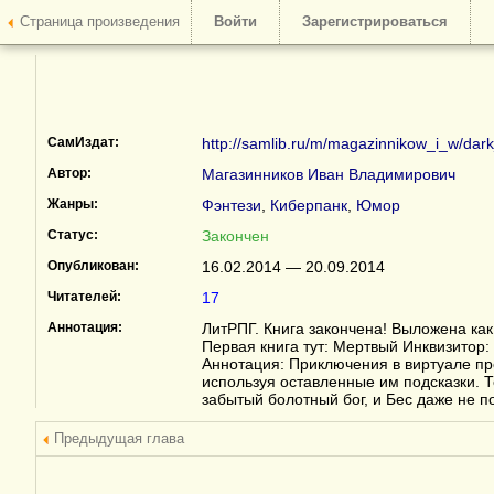
Страница произведения
Войти
Зарегистрироваться
СамИздат:
http://samlib.ru/m/magazinnikow_i_w/dark
Автор:
Магазинников Иван Владимирович
Жанры:
Фэнтези
,
Киберпанк
,
Юмор
Статус:
Закончен
Опубликован:
16.02.2014 — 20.09.2014
Читателей:
17
Аннотация:
ЛитРПГ. Книга закончена! Выложена как
Первая книга тут: Мертвый Инквизитор
Аннотация: Приключения в виртуале пр
используя оставленные им подсказки. Т
забытый болотный бог, и Бес даже не под
Предыдущая глава