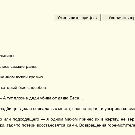
льницы.
елись свежие раны.
чканном чужой кровью.
 который был способен.
— А тут плохие дяди убивают дядю Беса...
ладбище. Дохля сорвалась с места, словно играя, и упырица со см
 или подходящего — я одним махом принес их в жертву, не верн
и, так что потери восстановятся сами. Возвращения горе-мстител