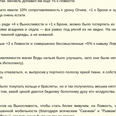
ак. Вензель добавил им еще +5 к Ловкости.
 зато имели 10% сопротивляемость к урону Огнем, +1 к Броне и н
а очень кстати.
ради +4 к Выносливости и +1 к Броне, можно было потерпеть их
ыковки всадника и седла — все равно под рясой их не видно. На н
 тканной одежды, а не кожаной.
е +3 к Ловкости и совершенно бессмысленные +5% к навыку Ловуше
отивляемости магии Воды нельзя было улучшать, зато они были н
к Интеллекту).
ось отказаться, и, выпросив у портного полоску яркой ткани, я соб
и.
ло покупать кольца и браслеты, но и так получилось весьма непл
ом, какой ценой даются бедному болотному духу его колдунства, 
сов на Выносливость, чтобы стать более живучим, на Ловкость, 
вышенной мобильности (благодаря всяческим "Скачкам" и "Рывк