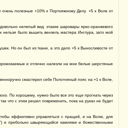
у очень полезные +10% к Портняжному Делу. +5 к Воле от
 довольно нелепый вид: этакие шаровары ярко-оранжевого
их нельзя было вышить вензель мастера Инглура, зато мой
к. Но он был из ткани, а это дало +5 к Выносливости от
епромокаемые и отлично налезли на мои белые шерстяные
ственноручно смастерил себе Полотняный пояс на +1 к Воле,
охо. По хорошему, нужно было все это еще прогнать через
так что с этим решил повременить, пока на руках не будет
чтобы эффективно управляться с пращей, и на Волю, для
ам") и пребольно швыряющийся камнями и божественными