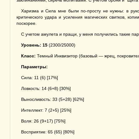
заклинаниями, сиречь молитвами. С учетом брони и "Щита 
Харизма и Сила мне были по-просту не нужны: в руко
критического удара и усиления магических свитков, коп
поскорее.
С учетом амулета и пращи, у меня получились такие па
Уровень: 15
(2300/25000)
Класс:
Темный Инквизитор (базовый — жрец, покровите
Параметры:
Сила: 11 (6) [17%]
Ловкость: 14 (6+8) [30%]
Выносливость: 33 (5+28) [62%]
Интеллект: 7 (2+5) [25%]
Воля: 26 (9+17) [75%]
Восприятие: 65 (65) [80%]