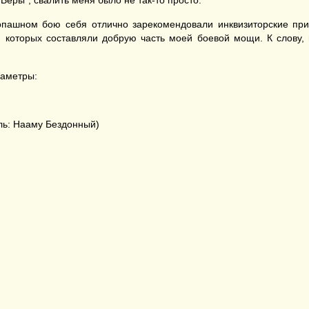
Веры", свалить меня было не так-то просто.
пашном бою себя отлично зарекомендовали инквизиторские прие
ии которых составляли добрую часть моей боевой мощи. К слову,
раметры:
ль: Нааму Бездонный)