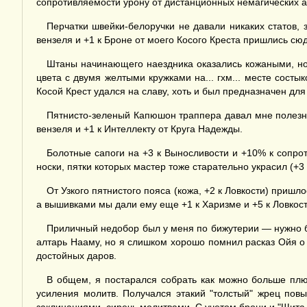
сопротивляемости урону от дистанционных немагических ат
Перчатки швейки-белоручки не давали никаких статов,
вензеля и +1 к Броне от моего Косого Креста пришлись сюд
Штаны начинающего наездника оказались кожаными, но 
цвета с двумя желтыми кружками на... гхм... месте сост
Косой Крест удался на славу, хоть и был предназначен для
Пятнисто-зеленый Капюшон траппера давал мне полезны
вензеля и +1 к Интеллекту от Круга Надежды.
Болотные сапоги на +3 к Выносливости и +10% к сопр
носки, пятки которых мастер тоже старательно украсил (+3 
От Узкого пятнистого пояса (кожа, +2 к Ловкости) пришл
а вышивками мы дали ему еще +1 к Харизме и +5 к Ловкост
Приличный недобор был у меня по бижутерии — нужно бы
алтарь Нааму, но я слишком хорошо помнил расказ Ойя о т
достойных даров.
В общем, я постарался собрать как можно больше плю
усиления молитв. Получался этакий "толстый" жрец по