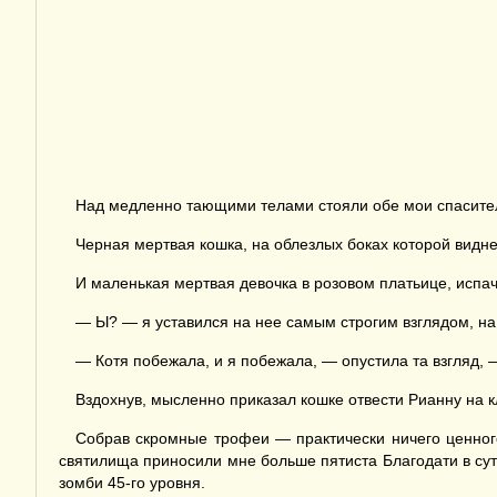
Над медленно тающими телами стояли обе мои спасите
Черная мертвая кошка, на облезлых боках которой видн
И маленькая мертвая девочка в розовом платьице, испа
— Ы? — я уставился на нее самым строгим взглядом, на
— Котя побежала, и я побежала, — опустила та взгляд, 
Вздохнув, мысленно приказал кошке отвести Рианну на к
Собрав скромные трофеи — практически ничего ценного
святилища приносили мне больше пятиста Благодати в сутк
зомби 45-го уровня.