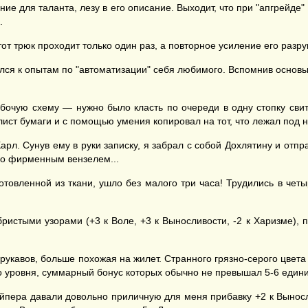
е для таланта, лезу в его описание. Выходит, что при "апгрейде"
.
от трюк проходит только один раз, а повторное усиление его разру
лся к опытам по "автоматизации" себя любимого. Вспомнив основ
очую схему — нужно было класть по очереди в одну стопку свитк
 лист бумаги и с помощью умения копировал на тот, что лежал под
арл. Сунув ему в руки записку, я забрал с собой Дохлятину и отп
его фирменным вензелем...
товленной из ткани, ушло без малого три часа! Трудились в четы
истыми узорами (+3 к Воле, +3 к Выносливости, -2 к Харизме), по
рукавов, больше похожая на жилет. Странного грязно-серого цвета 
о уровня, суммарный бонус которых обычно не превышал 5-6 едини
йпера давали довольно приличную для меня прибавку +2 к Выносл