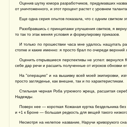
Оценив шутку юмора разработчиков, придумавших названи
от уничтоженного, и этот процент растет с уровнем таланта
Еще одна серия опытов показала, что с одним свитком эт
Разобравшись с принципами улучшения свитков, я верну
то так то этак меняя условия и формулировку приказов.
И только по прошествии часа мне удалось нащупать раб
стопке и какие именно: я просто брал по очереди верхний
Оценить открывшиеся перспективы не успел: вернулся К
себе дар речи и расшить полученные от игроков обновки 
На "операцию" и на вышивку всей моей экипировки, изго
просто загляденье, как внешне, так и по характеристикам.
Стильная черная Роба угрюмого жреца, расшитая серебр
Надежды.
Поверх нее — короткая Кожаная куртка бездельника без 
и +1 к Броне — большая редкость для вещей такого низког
Несмотря на нелепое название, Наручи криворукого сна