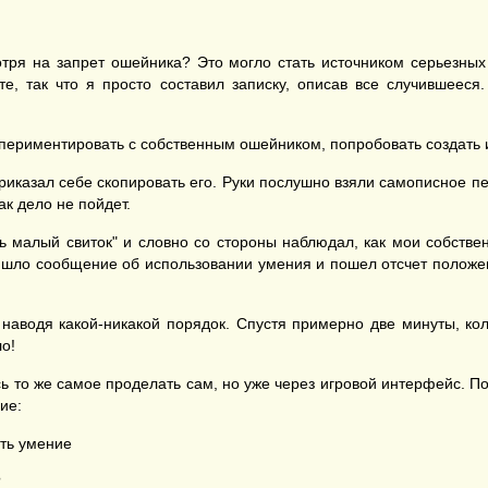
тря на запрет ошейника? Это могло стать источником серьезных 
е, так что я просто составил записку, описав все случившееся.
спериментировать с собственным ошейником, попробовать создать и
риказал себе скопировать его. Руки послушно взяли самописное п
ак дело не пойдет.
ь малый свиток" и словно со стороны наблюдал, как мои собственн
ришло сообщение об использовании умения и пошел отсчет положен
 наводя какой-никакой порядок. Спустя примерно две минуты, кол
о!
то же самое проделать сам, но уже через игровой интерфейс. Пока
ие:
ать умение
?