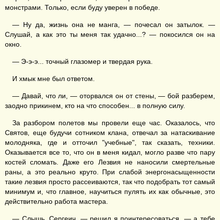
монстрами. Только, если буду уверен в победе.
— Ну да, жизнь она не манга, — почесал он затылок. —
Слушай, а как это ты меня так удачно...? — покосился он на
окно.
— Э-э-э... точный глазомер и твердая рука.
И хмык мне был ответом.
— Давай, что ли, — оторвался он от стены, — бой разберем,
заодно прикинем, кто на что способен... в полную силу.
За разбором полетов мы провели еще час. Оказалось, что
Святов, еще будучи сотником клана, отвечал за натаскивание
молодняка, где и отточил "учебные", так сказать, техники.
Оказывается все то, что он в меня кидал, могло разве что пару
костей сломать. Даже его Лезвия не наносили смертельные
раны, а это реально круто. При слабой энергонасыщенности
такие лезвия просто рассеиваются, так что подобрать тот самый
минимум и, что главное, научиться пулять их как обычные, это
действительно работа мастера.
— Слышь, Сергеич, — решил я поинтересоваться, — а тебе