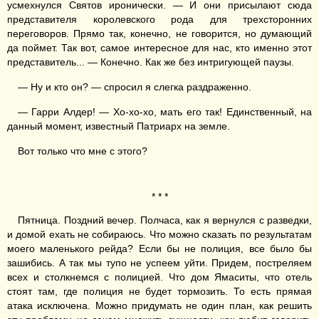
усмехнулся Святов иронически. — И они присылают сюда
представителя королевского рода для трехсторонних
переговоров. Прямо так, конечно, не говорится, но думающий
да поймет. Так вот, самое интересное для нас, кто именно этот
представитель... — Конечно. Как же без интригующей паузы.
— Ну и кто он? — спросил я слегка раздраженно.
— Гарри Алдер! — Хо-хо-хо, мать его так! Единственный, на
данный момент, известный Патриарх на земле.
Вот только что мне с этого?
* * *
Пятница. Поздний вечер. Полчаса, как я вернулся с разведки,
и домой ехать не собираюсь. Что можно сказать по результатам
моего маленького рейда? Если бы не полиция, все было бы
зашибись. А так мы тупо не успеем уйти. Придем, постреляем
всех и столкнемся с полицией. Что дом Ямаситы, что отель
стоят там, где полиция не будет тормозить. То есть прямая
атака исключена. Можно придумать не один план, как решить