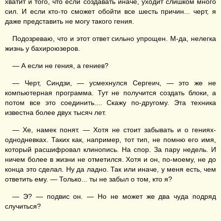
хватит и того, что если создавать иначе, уходит слишком много
сил. И если кто-то сможет обойти все шесть причин... черт, я
даже представить не могу такого гения.
Подозреваю, что и этот ответ сильно упрощен. М-да, нелегка
жизнь у бахироюзеров.
— А если не гения, а гениев?
— Черт, Синдзи, — усмехнулся Сергеич, — это же не
компьютерная программа. Тут не получится создать блоки, а
потом все это соединить.... Скажу по-другому. Эта техника
известна более двух тысяч лет.
— Хе, намек понят. — Хотя не стоит забывать и о гениях-
однодневках. Таких как, например, тот тип, не помню его имя,
который расшифровал клинопись. На спор. За пару недель. И
ничем более в жизни не отметился. Хотя и он, по-моему, не до
конца это сделал. Ну да ладно. Так или иначе, у меня есть, чем
ответить ему. — Только... ты не забыл о том, кто я?
— Э? — подвис он. — Но не может же два чуда подряд
случиться?