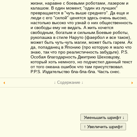
жизни, наравне с боевыми роботами, лазером и
калашом. В один момент, "один из лучших"
превращается в "чуть выше среднего". Да еще и
люди с его "силой" ценятся здесь очень высоко,
настолько высоко что узнай о них общественность
и свободы ему не видать. А жить хочется
свободным, богатым и сильным.Боевые роботы,
рукопашка в стиле Наруто (фаербол и все такое),
может быть чуть-чуть магии, может быть гарем. Ах
да, попаданец в Японию (про которую я мало что
знаю, так что про реалистичность забудьте). P.S.
Особая благодарность Дмитрию Шеховцову,
который хоть немного, но подчистил данный текст
от того океана ошибок что там присутствовал.
P.P.S. Издательство бла-бла-бла. Часть снес.
↓ Содержание ↓