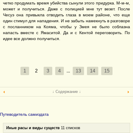
четко продумать время убийства сынули этого придурка. М-м-м,
может и получиться. Даже с полицией мне тут везет. После
Чесуэ она привыкла отводить глаза в моем районе, что еще
один стимул для нападения. И не забыть намекнуть в разговоре
с посланником на Кояма, чтобы у Змея не было соблазна
напасть вместе с Ямаситой. Да и с Кентой переговорить. По
идее все должно получиться.
1
2
3
4
...
13
14
15
↓ Содержание ↓
Путеводитель самиздата
Иные расы и виды существ
11 списков