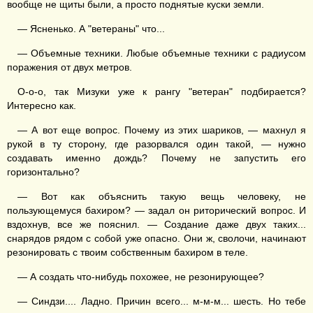
вообще не щиты были, а просто поднятые куски земли.
— Ясненько. А "ветераны" что...
— Объемные техники. Любые объемные техники с радиусом
поражения от двух метров.
О-о-о, так Мизуки уже к рангу "ветеран" подбирается?
Интересно как.
— А вот еще вопрос. Почему из этих шариков, — махнул я
рукой в ту сторону, где разорвался один такой, — нужно
создавать именно дождь? Почему не запустить его
горизонтально?
— Вот как объяснить такую вещь человеку, не
пользующемуся бахиром? — задал он риторический вопрос. И
вздохнув, все же пояснил. — Создание даже двух таких...
снарядов рядом с собой уже опасно. Они ж, сволочи, начинают
резонировать с твоим собственным бахиром в теле.
— А создать что-нибудь похожее, не резонирующее?
— Синдзи.... Ладно. Причин всего... м-м-м... шесть. Но тебе