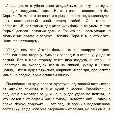
Лишь только я убрал свою джедайскую технику, прозвучал
еще один воздушный взрыв. На этот раз ее эпицентром был
Сергеич. То, что это не совсем взрыв, я понял, когда схлопнулся
щит, поставленный мной перед собой. Он, конечно,
абсолютный, вот только держится чуть больше секунды. А этот
"взрыв" длился несколько дольше. Так что пришлось уходить в
скольжение прямо в воздухе. Нехило. Пора и мне атаковать.
Почти по-настоящему.
Убедившись, что Святов больше не фонтанирует ветром,
побежал в его сторону. Кувырок вперед и в сторону, уходя от
лезвий. Вот в мою сторону летит шар воздуха, и чтобы не
нарваться на очередной взрыв за спиной, ухожу в Рывок.
Волна,... пусть будет взрывная, шириной метра три, проносится
мимо, но поздно, я уже слишком близко.
Пригибаюсь от хука справа, чувствуя над головой поток ветра
от какой-то техники, и бью рукой в колено. Разгибаюсь, с
подшагом в мертвую зону, и наношу два удара по печени, на
что Святов бьет локтем мне в голову. Пытается бить. Толчок в
плечо, Фокус, подножка, и вот бедный мужик в подвешенном
состоянии, когда ноги уже оторвались от земли, но сам он еще