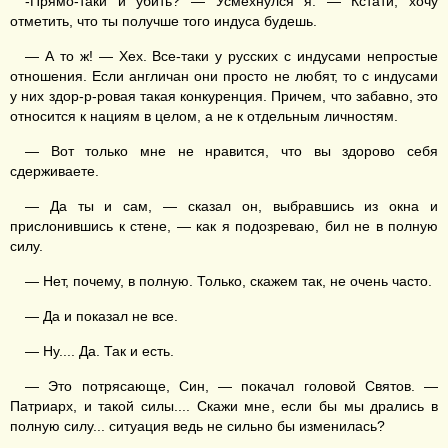
-Прямо-таки и убить? — Усмехнулся я. — Кстати, хочу
отметить, что ты получше того индуса будешь.
— А то ж! — Хех. Все-таки у русских с индусами непростые
отношения. Если англичан они просто не любят, то с индусами
у них здор-р-ровая такая конкуренция. Причем, что забавно, это
относится к нациям в целом, а не к отдельным личностям.
— Вот только мне не нравится, что вы здорово себя
сдерживаете.
— Да ты и сам, — сказал он, выбравшись из окна и
прислонившись к стене, — как я подозреваю, бил не в полную
силу.
— Нет, почему, в полную. Только, скажем так, не очень часто.
— Да и показал не все.
— Ну.... Да. Так и есть.
— Это потрясающе, Син, — покачал головой Святов. —
Патриарх, и такой силы.... Скажи мне, если бы мы дрались в
полную силу... ситуация ведь не сильно бы изменилась?