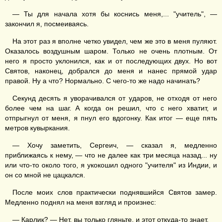
— Ты для начала хотя бы коснись меня,... "учитель", —
закончил я, посмеиваясь.
На этот раз я вполне четко увидел, чем же это в меня пуляют.
Оказалось воздушным шаром. Только не очень плотным. От
него я просто уклонился, как и от последующих двух. Но вот
Святов, наконец, добрался до меня и нанес прямой удар
правой. Ну а что? Нормально. С чего-то же надо начинать?
Секунд десять я уворачивался от ударов, не отходя от него
более чем на шаг. А когда он решил, что с него хватит, и
отпрыгнул от меня, я пнул его вдогонку. Как итог — еще пять
метров кувыркания.
— Хочу заметить, Сергеич, — сказал я, медленно
приближаясь к нему, — что не далее как три месяца назад... ну
или что-то около того, я укокошил одного "учителя" из Индии, и
он со мной не цацкался.
После моих слов практически поднявшийся Святов замер.
Медленно поднял на меня взгляд и произнес:
— Карлик? — Нет, вы только гляньте, и этот откуда-то знает.