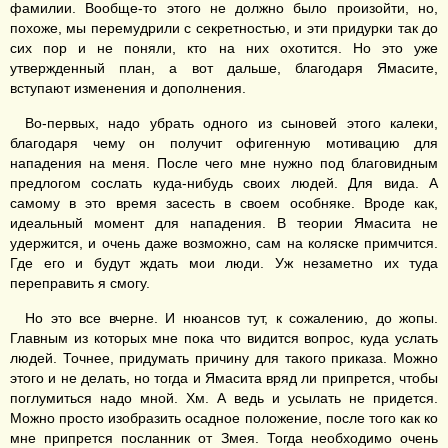
фамилии. Вообще-то этого не должно было произойти, но,
похоже, мы перемудрили с секретностью, и эти придурки так до
сих пор и не поняли, кто на них охотится. Но это уже
утвержденный план, а вот дальше, благодаря Ямасите,
вступают изменения и дополнения.
Во-первых, надо убрать одного из сыновей этого калеки,
благодаря чему он получит офигенную мотивацию для
нападения на меня. После чего мне нужно под благовидным
предлогом сослать куда-нибудь своих людей. Для вида. А
самому в это время засесть в своем особняке. Вроде как,
идеальный момент для нападения. В теории Ямасита не
удержится, и очень даже возможно, сам на коляске примчится.
Где его и будут ждать мои люди. Уж незаметно их туда
переправить я смогу.
Но это все вчерне. И нюансов тут, к сожалению, до жопы.
Главным из которых мне пока что видится вопрос, куда услать
людей. Точнее, придумать причину для такого приказа. Можно
этого и не делать, но тогда и Ямасита вряд ли припрется, чтобы
поглумиться надо мной. Хм. А ведь и усылать не придется.
Можно просто изобразить осадное положение, после того как ко
мне припрется посланник от Змея. Тогда необходимо очень