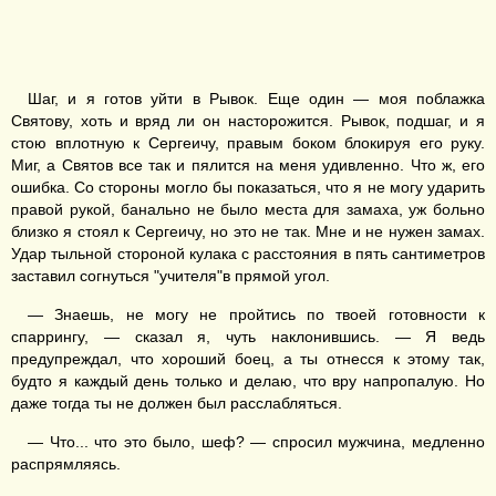
Шаг, и я готов уйти в Рывок. Еще один — моя поблажка
Святову, хоть и вряд ли он насторожится. Рывок, подшаг, и я
стою вплотную к Сергеичу, правым боком блокируя его руку.
Миг, а Святов все так и пялится на меня удивленно. Что ж, его
ошибка. Со стороны могло бы показаться, что я не могу ударить
правой рукой, банально не было места для замаха, уж больно
близко я стоял к Сергеичу, но это не так. Мне и не нужен замах.
Удар тыльной стороной кулака с расстояния в пять сантиметров
заставил согнуться "учителя"в прямой угол.
— Знаешь, не могу не пройтись по твоей готовности к
спаррингу, — сказал я, чуть наклонившись. — Я ведь
предупреждал, что хороший боец, а ты отнесся к этому так,
будто я каждый день только и делаю, что вру напропалую. Но
даже тогда ты не должен был расслабляться.
— Что... что это было, шеф? — спросил мужчина, медленно
распрямляясь.