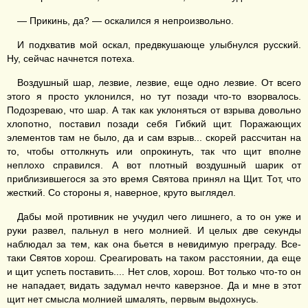
— Прикинь, да? — оскалился я непроизвольно.
И подхватив мой оскал, предвкушающе улыбнулся русский.
Ну, сейчас начнется потеха.
Воздушный шар, лезвие, лезвие, еще одно лезвие. От всего
этого я просто уклонился, но тут позади что-то взорвалось.
Подозреваю, что шар. А так как уклоняться от взрыва довольно
хлопотно, поставил позади себя Гибкий щит. Поражающих
элементов там не было, да и сам взрыв... скорей рассчитан на
то, чтобы оттолкнуть или опрокинуть, так что щит вполне
неплохо справился. А вот плотный воздушный шарик от
приблизившегося за это время Святова принял на Щит. Тот, что
жесткий. Со стороны я, наверное, круто выглядел.
Дабы мой противник не учудил чего лишнего, а то он уже и
руки развел, пальнул в него молнией. И целых две секунды
наблюдал за тем, как она бьется в невидимую преграду. Все-
таки Святов хорош. Среагировать на таком расстоянии, да еще
и щит успеть поставить.... Нет слов, хорош. Вот только что-то он
не нападает, видать задумал нечто каверзное. Да и мне в этот
щит нет смысла молнией шмалять, первым выдохнусь.