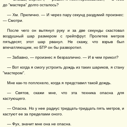
до "мастера" долго осталось?
— Хм. Прилично. — И через пару секунд раздумий произнес:
— Смотри.
После чего он вытянул руку и за две секунды скастовал
воздушный шар размером с грейпфрут. Пролетев метров
пятьдесят, этот шар рванул. Не скажу, что взрыв был
впечатляющим, но БТР он бы разворотил.
— Забавно, — произнес я безразлично. — И в чем прикол?
— Вот когда я смогу устроить дождь из таких шариков, я стану
"мастером".
Мне как-то поплохело, когда я представил такой дождь.
— Святов, скажи мне, что эта техника опасна для
кастующего.
— Опасна. Но у нее радиус тридцать-тридцать пять метров, и
кастуют ее за пределами оного.
— Фух, значит мне она не опасна.