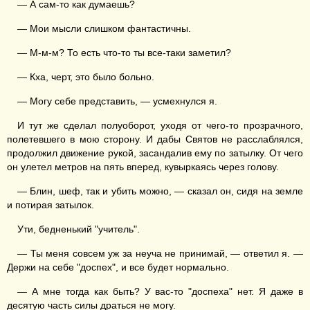
— А сам-то как думаешь?
— Мои мысли слишком фантастичны.
— М-м-м? То есть что-то ты все-таки заметил?
— Кха, черт, это было больно.
— Могу себе представить, — усмехнулся я.
И тут же сделал полуоборот, уходя от чего-то прозрачного,
полетевшего в мою сторону. И дабы Святов не расслаблялся,
продолжил движение рукой, засандалив ему по затылку. От чего
он улетел метров на пять вперед, кувыркаясь через голову.
— Блин, шеф, так и убить можно, — сказал он, сидя на земле
и потирая затылок.
Ути, бедненький "учитель".
— Ты меня совсем уж за неуча не принимай, — ответил я. —
Держи на себе "доспех", и все будет нормально.
— А мне тогда как быть? У вас-то "доспеха" нет. Я даже в
десятую часть силы драться не могу.