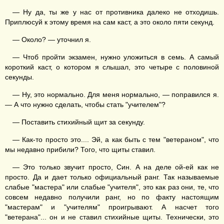
— Ну да, ты же у нас от противника далеко не отходишь.
Приплюсуй к этому время на сам каст, а это около пяти секунд.
— Около? — уточнил я.
— Чтоб пройти экзамен, нужно уложиться в семь. А самый
короткий каст, о котором я слышал, это четыре с половиной
секунды.
— Ну, это нормально. Для меня нормально, — поправился я.
— А что нужно сделать, чтобы стать "учителем"?
— Поставить стихийный щит за секунду.
— Как-то просто это.... Эй, а как быть с тем "ветераном", что
мы недавно прибили? Того, что щиты ставил.
— Это только звучит просто, Син. А на деле ой-ей как не
просто. Да и дает только официальный ранг. Так называемые
слабые "мастера" или слабые "учителя", это как раз они, те, что
совсем недавно получили ранг, но по факту настоящим
"мастерам" и "учителям" проигрывают. А насчет того
"ветерана"... он и не ставил стихийные щиты. Технически, это