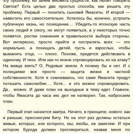
эту проблему, но зачем множить сущности, как любит говорить
Святов? Есть целых два простых способа, как решить эту
проблему. Первый — похитить сыновей Ямаситы. И второй —
навестить его самостоятельно. Хотелось бы, конечно, устроить
публичную казнь, но похищение.... Убедить-то японскую часть
своих людей я смогу, но могут появиться, а у некоторых точно
появятся, ростки сомнения в правильности выбора стороны.
Вот интересно, просто прийти и пострелять всех — это
нормально, а похищать детей, пусть и взрослых, чтобы
выманить отца, — плохо. Похоже, придется действовать в
одиночку. И тихо. Или как-то иначе спровоцировать их на атаку?
На живца взять? О, Родовые земли. А почему бы и нет. И с
полицаями все просто — защита жизни и частной
собственности. Хотя я сомневаюсь, что сами Ямасита придут
потешить самолюбие.... Хотя... и это можно спровоцировать.
Да... можно. И даже план на выходные в тему идет. Главное,
чтобы Ямасита до часа икс дел не натворил. Так, набросаем
план.
Первый этап начнется завтра. Ничего, в принципе, нового: как
и раньше, прессингуем Биту. Но на этот раз должны остаться
живые, которых, или которого, мы, якобы, не заметим. И при
котором Курода должен проговориться, назвав меня по