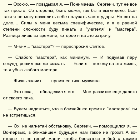
— Охо-хо, — повздыхал я. — Понимаешь, Сергеич, тут не все
так просто. Со стороны, быть может, так бы и выглядело. Все-
таки я не могу позволить себе получать часто удары. Но вот на
деле.... Силы у меня весьма специфические, и я в равной
степени сложности буду пинать и "учителя" и "мастера".
Разница лишь во времени, которое я на это затрачу.
— М-м-м... "мастера"? — переспросил Святов.
— Слабого "мастера", как минимум. — И подумав пару
секунд, решил все же сказать: — Если я... положу на это жизнь,
то я убью любого мастера.
— Жизнь значит... — произнес тихо мужчина.
— Это пока, — обнадежил я его. — Мое развитие еще далеко
от своего пика.
— Будем надеяться, что в ближайшее время с "мастером" ты
не встретишься.
— Ох, не нагнетай обстановку, Сергеич, — поморщился я. —
Во-первых, в ближайшем будущем нам такое не грозит. А во-
вторых, я не герой манги, чтобы бросаться в бой с такими