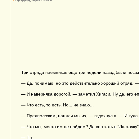
Три отряда наемников еще три недели назад были посаж
— Да, понимаю, но это действительно хороший отряд. — 
— И наверняка дорогой, — заметил Хигаси. Ну да, его е
— Что есть, то есть. Но... не знаю...
— Предположим, наняли мы их, — вздохнул я. — И куда
— Что мы, место им не найдем? Да вон хоть в "Ласточку"
— Тц.