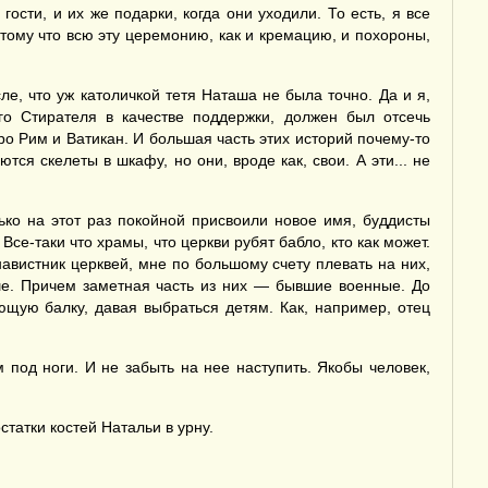
гости, и их же подарки, когда они уходили. То есть, я все
отому что всю эту церемонию, как и кремацию, и похороны,
е, что уж католичкой тетя Наташа не была точно. Да и я,
го Стирателя в качестве поддержки, должен был отсечь
ро Рим и Ватикан. И большая часть этих историй почему-то
я скелеты в шкафу, но они, вроде как, свои. А эти... не
ько на этот раз покойной присвоили новое имя, буддисты
се-таки что храмы, что церкви рубят бабло, кто как может.
енавистник церквей, мне по большому счету плевать на них,
ше. Причем заметная часть из них — бывшие военные. До
ющую балку, давая выбраться детям. Как, например, отец
под ноги. И не забыть на нее наступить. Якобы человек,
статки костей Натальи в урну.