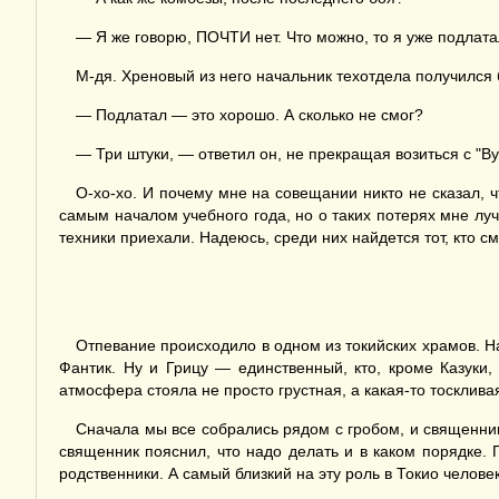
— Я же говорю, ПОЧТИ нет. Что можно, то я уже подлатал
М-дя. Хреновый из него начальник техотдела получился 
— Подлатал — это хорошо. А сколько не смог?
— Три штуки, — ответил он, не прекращая возиться с "В
О-хо-хо. И почему мне на совещании никто не сказал, ч
самым началом учебного года, но о таких потерях мне луч
техники приехали. Надеюсь, среди них найдется тот, кто см
Отпевание происходило в одном из токийских храмов. Н
Фантик. Ну и Грицу — единственный, кто, кроме Казуки,
атмосфера стояла не просто грустная, а какая-то тосклива
Сначала мы все собрались рядом с гробом, и священник
священник пояснил, что надо делать и в каком порядке.
родственники. А самый близкий на эту роль в Токио челове