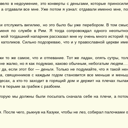
 ввело в недоумение, это конверты с деньгами, которые приносили 
, а отдавали все мне. Уже потом я узнал: отдавали именно мне, п
 отслужить вигилию, но это было бы уже перебором. В том смысл
 меня по службе в Рим. Я тогда сопровождал одного неопытно
, мой тогдашний напарник рассказал мне ну очень много историй п
атоликов. Сильно подозреваю, что и у православной церкви имеютс
 то же самое, что и отпевание. Тот же ладан, опять сутры, тол
не жалко, но я как подумаю, каково обычным, небогатым людям.... В
 да, если этот бог — деньги. Только не подумайте, что я такой н
ова, священников с каждым годом становится все меньше и мень
десах, а кто-то заходит в горящий дом и держит на плечах пыла
л в тюрьме за грабеж с разбоем.
торую мы должны были посыпать сначала себе на плечи, а потом 
. После чего, рыкнув на Казуки, чтобы не лез, собирал палочками о