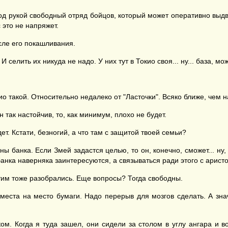
под рукой свободный отряд бойцов, который может оперативно выдви
 это не напряжет.
сле его покашливания.
елить их никуда не надо. У них тут в Токио своя... ну... база, мож
ио такой. Относительно недалеко от "Ласточки". Всяко ближе, чем н
 так настойчив, то, как минимум, плохо не будет.
т. Кстати, безногий, а что там с защитой твоей семьи?
 банка. Если Змей задастся целью, то он, конечно, сможет... ну, 
нка наверняка заинтересуются, а связываться ради этого с аристо.
этим тоже разобрались. Еще вопросы? Тогда свободны.
места на место бумаги. Надо перерыв для мозгов сделать. А зна
ом. Когда я туда зашел, они сидели за столом в углу ангара и в