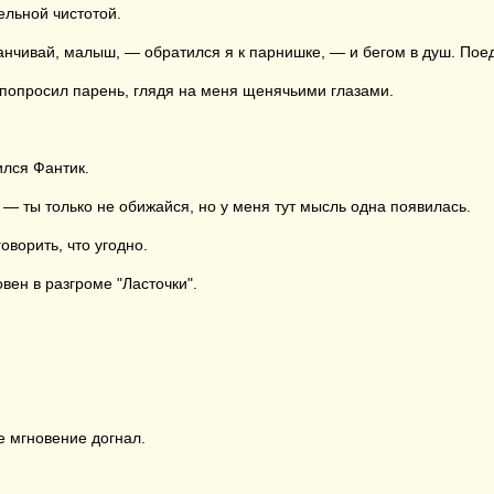
ельной чистотой.
анчивай, малыш, — обратился я к парнишке, — и бегом в душ. Поед
попросил парень, глядя на меня щенячьими глазами.
ился Фантик.
 — ты только не обижайся, но у меня тут мысль одна появилась.
ворить, что угодно.
вен в разгроме "Ласточки".
е мгновение догнал.