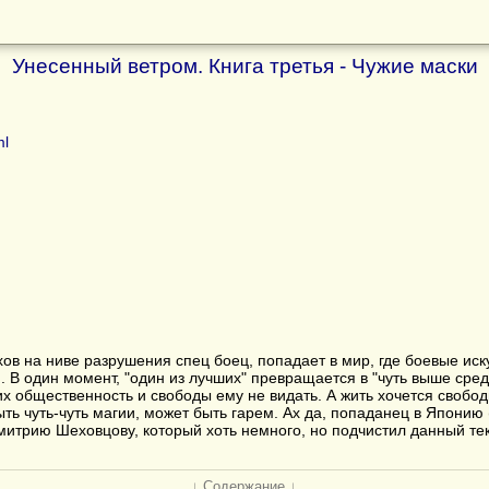
Унесенный ветром. Книга третья - Чужие маски
ml
в на ниве разрушения спец боец, попадает в мир, где боевые иск
В один момент, "один из лучших" превращается в "чуть выше средн
них общественность и свободы ему не видать. А жить хочется своб
ть чуть-чуть магии, может быть гарем. Ах да, попаданец в Японию 
митрию Шеховцову, который хоть немного, но подчистил данный текс
↓ Содержание ↓