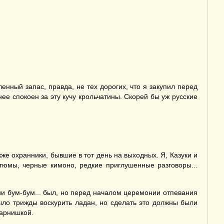
енный запас, правда, не тех дорогих, что я закупил перед
ее спокоен за эту кучу крольчатины. Скорей бы уж русские
е охранники, бывшие в тот день на выходных. Я, Казуки и
стюмы, черные кимоно, редкие приглушенные разговоры...
ни бум-бум... был, но перед началом церемонии отпевания
ыло трижды воскурить ладан, но сделать это должны были
парнишкой.