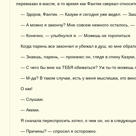
перемазан в масле, в то время как Фантик сверкал относит
— Здоров, Фантик. — Казуки я сегодня уже видел. — Зак
— А можно я закончу? Мне совсем немного осталось, — 
— Конечно, — улыбнулся я. — Можешь не торопиться.
Когда парень все закончил и убежал в душ, ко мне обрат
— Знаешь, парень, — произнес он, глядя в спину Казуки,
— С чего бы мне на ТЕБЯ обижаться? Уж ты-то можешь го
— М-да? В таком случае, есть у меня мыслишка, кто вино
О как!
— Слушаю.
— Акеми.
Я сначала переспросить хотел, о чем он, но в следующе
— Причины? — спросил я осторожно.