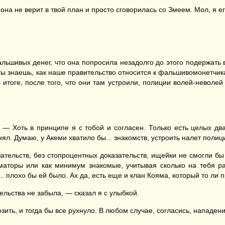
она не верит в твой план и просто сговорилась со Змеем. Мол, я ег
ьшивых денег, что она попросила незадолго до этого подержать в
 ты знаешь, как наше правительство относится к фальшивомонетчик
 итоге, после того, что они там устроили, полиции волей-неволе
 — Хоть в принципе я с тобой и согласен. Только есть целых дв
л. Думаю, у Акеми хватило бы... знакомств, устроить налет полиц
ельств, без стопроцентных доказательств, ищейки не смогли бы у
рматоры или как минимум знакомые, учитывая сколько на тебя ра
. плохо бы ей было. Ах да, есть еще и клан Кояма, который то ли п
ельства не забыла, — сказал я с улыбкой.
озить, и тогда бы все рухнуло. В любом случае, согласись, нападе