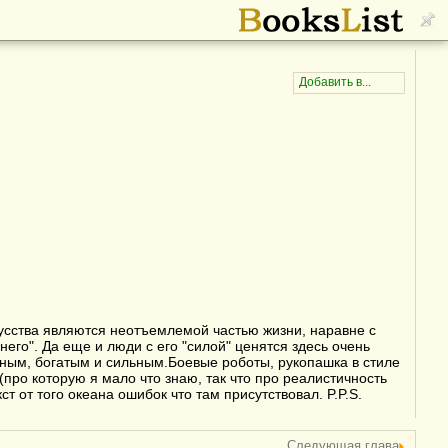
усства являются неотъемлемой частью жизни, наравне с
его". Да еще и люди с его "силой" ценятся здесь очень
одным, богатым и сильным.Боевые роботы, рукопашка в стиле
(про которую я мало что знаю, так что про реалистичность
т от того океана ошибок что там присутствовал. P.P.S.
Следующая глава