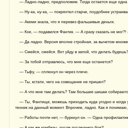
— Ладно-ладно, предположим. Тогда остается еще одна 
— Ну-ка, ну-ка, — покряхтел старче, поудобнее устраива
— Акеми знала, что я перевез фальшивые деньги.
— Кхе, — подавился Фантик. — А сразу сказать не мог?! —
— Да ладно. Версия вполне стройная, за вычетом множе
— Смейся, смейся. Вот уйду в запой, что делать будешь
— За тобой отправлюсь, что мне еще останется?
— Тьфу, — сплюнул он через плечо.
— Ты, кстати, чего на совещание не пришел?
— А что мне там делать? Там большие шишки собираются
— Ты, Фантище, можешь приходить куда угодно и когда 
техник на данный момент. Впрочем, ладно. Как я понимаю,
— Работы почти нет, — буркнул он. — Одна профилактик
— А как же комбезы, после последнего боя?