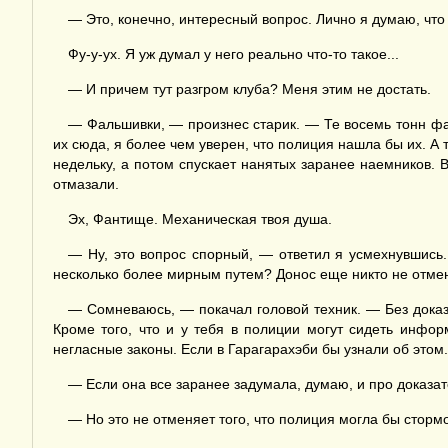
— Это, конечно, интересный вопрос. Лично я думаю, что 
Фу-у-ух. Я уж думал у него реально что-то такое...
— И причем тут разгром клуба? Меня этим не достать.
— Фальшивки, — произнес старик. — Те восемь тонн фал
их сюда, я более чем уверен, что полиция нашла бы их. А
недельку, а потом спускает нанятых заранее наемников. В
отмазали.
Эх, Фантище. Механическая твоя душа.
— Ну, это вопрос спорный, — ответил я усмехнувшись.
несколько более мирным путем? Донос еще никто не отменя
— Сомневаюсь, — покачал головой техник. — Без доказат
Кроме того, что и у тебя в полиции могут сидеть инфо
негласные законы. Если в Гарагарахэби бы узнали об этом..
— Если она все заранее задумала, думаю, и про доказат
— Но это не отменяет того, что полиция могла бы сторм