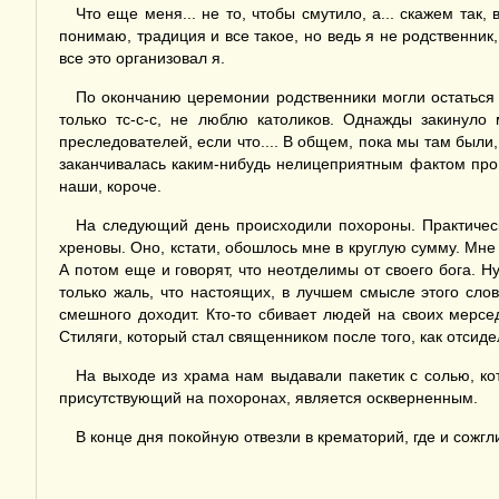
Что еще меня... не то, чтобы смутило, а... скажем так,
понимаю, традиция и все такое, но ведь я не родственник
все это организовал я.
По окончанию церемонии родственники могли остаться и
только тс-с-с, не люблю католиков. Однажды закинуло
преследователей, если что.... В общем, пока мы там были
заканчивалась каким-нибудь нелицеприятным фактом про к
наши, короче.
На следующий день происходили похороны. Практически
хреновы. Оно, кстати, обошлось мне в круглую сумму. Мне 
А потом еще и говорят, что неотделимы от своего бога. Ну
только жаль, что настоящих, в лучшем смысле этого сл
смешного доходит. Кто-то сбивает людей на своих мерсе
Стиляги, который стал священником после того, как отсиде
На выходе из храма нам выдавали пакетик с солью, ко
присутствующий на похоронах, является оскверненным.
В конце дня покойную отвезли в крематорий, где и сожгли