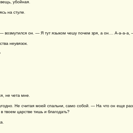
вещь, убойная.
ясь на стуле.
 возмутился он. — Я тут языком чешу почем зря, а он.... А-а-а-а, 
ства неувязок.
?
, не чета мне.
угодно. Не считая моей спальни, само собой. — На что он еще раз
 в твоем царстве тишь и благодать?
а.