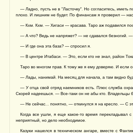
— Ладно, пусть не в "Ласточку". Но согласитесь, иметь 
плохо. И лишним не будет. По финансам я проверил — нас
— Кхм. Кхм. — Хигаси — красава. Таро аж подавился по
— А что? Ведь не напряжет? — не сдавался безногий. — И с
— И где она эта база? — спросил я.
— В центре Итабаси. — Это, если кто не знал, район Ток
Таро во многом прав. К тому же я ему доверяю. И если он
— Лады, нанимай. На месяц для начала, а там видно буде
— У отца свой отряд наемников есть. Плюс служба охраны
Скорей надеешься. — Все-таки он не абы кто. Владельцы ба
— Не сейчас... понятно, — откинулся я на кресло. — С 
Когда все ушли, я еще какое-то время перекладывал с 
неприятный, но дело необходимое.
Казуки нашелся в техническом ангаре, вместе с Фантик