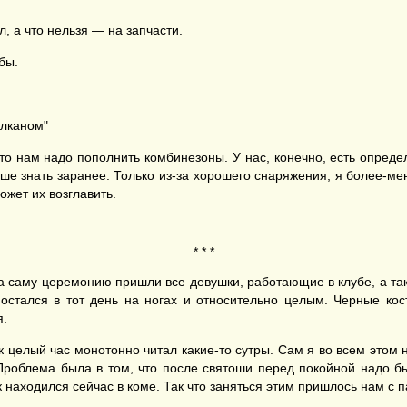
, а что нельзя — на запчасти.
бы.
улканом"
то нам надо пополнить комбинезоны. У нас, конечно, есть определ
ше знать заранее. Только из-за хорошего снаряжения, я более-мен
ожет их возглавить.
* * *
а саму церемонию пришли все девушки, работающие в клубе, а такж
 остался в тот день на ногах и относительно целым. Черные ко
я.
 целый час монотонно читал какие-то сутры. Сам я во всем этом 
 Проблема была в том, что после святоши перед покойной надо б
к находился сейчас в коме. Так что заняться этим пришлось нам с 