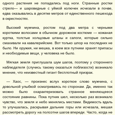
одного растения не попадались под ноги. Странные ростки
стрело— и шаровидные с уймой колючек исчезали в почве,
едва оказывались в десятке метров от единственного пешехода
в окрестностях.
Высокий мужчина, ростом под два метра с черными
короткими волосами в обычном дорожном костюме — кожаная
куртка, толстые холщовые штаны и сапоги, которые сильно
смахивали на кавалерийские. Вот только шпор на последних не
было. Ни оружия, ни мешка, в коем все путники хранят припасы
и необходимые вещи, у человека не было.
Мягкая земля приглушала шум шагов, поэтому у стороннего
наблюдателя (случись такому оказаться поблизости) возникало
мнение, что неизвестный гигант бесплотный призрак.
— Хаос, — произнес вслух короткое слово мужчина, с
довольной улыбкой осматриваясь по сторонам. Да, именно так
можно было охарактеризовать странное меняющееся
состояние равнины. Пока путник шел, несколько раз возникало
чувство, что земля и небо менялись местами. Видимость вдаль
то улучшалась, раскрывая дальние горы или исчезала, мешая
рассмотреть дорогу на полсотни шагов впереди. Часто, когда не