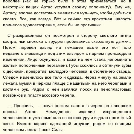
поболее (как не горько было в этом признаваться, но в
некоторых вещах Артас уступал своему оппоненту). Ему же,
Артасу, вполне достаточно вмешаться чуть-чуть, чтобы добиться
своего. Все, как всегда. Вот и сейчас его крохотная шалость
принесла удовлетворение, если бы не противник...
С раздражением он посмотрел в сторону светлого пятна
костра, чьи сполохи с трудом пробивались сквозь муть дымки..
Потом перевел взгляд на лежащее возле его ног тело
недавнего знакомца и под этим взглядом с парнем происходили
изменения. Лицо осунулось, и кожа на нем стала напоминать
желтый попорченный пергамент. Губы ссохлись и обтянули зубы
с деснами, превратив, молодого человека, в столетнего старца.
Следом изменилось все тело и одежда. Через минуту на земле
лежала мумия в черном плаще с нашитыми на него черепами и
кистями рук. Рядом с ней валялся посох из пенопластовых
позвонков и пластмассового черепа.
— Проснись, — ткнул носком сапога в череп на навершие
посоха Артас. Немедленно изделие извращенного
человеческого ума поменяла свою фактуру и издало протяжный
зевок. Вместо коряво сделанной игрушки, рядом со спящим
человеком лежал Посох Силы.