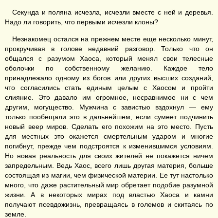
Секунда и поляна исчезла, исчезли вместе с ней и деревья.
Надо ли говорить, что первыми исчезли клоны?
Незнакомец остался на прежнем месте еще несколько минут,
прокручивая в голове недавний разговор. Только что он
общался с разумом Хаоса, который менял свои телесные
оболочки по собственному желанию. Каждое тело
принадлежало одному из богов или других высших созданий,
что согласились стать единым целым с Хаосом и пройти
слияние. Это давало им огромное, несравнимое ни с чем
другим, могущество. Мужчина с завистью вздохнул — ему
только пообещали это в дальнейшем, если сумеет подчинить
новый веер миров. Сделать его похожим на это место. Пусть
для местных это окажется смертельным ударом и многие
погибнут, прежде чем подстроятся к изменившимся условиям.
Но новая реальность для своих жителей не покажется ничем
запредельным. Ведь Хаос, всего лишь другая материя, больше
состоящая из магии, чем физической материи. Ее тут настолько
много, что даже растительный мир обретает подобие разумной
жизни. А в некоторых мирах под властью Хаоса и камни
получают псевдожизнь, превращаясь в големов и скитаясь по
земле.