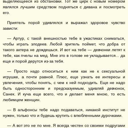
выделяющееся из обстановки. Тот же цирк с новым номером
являлся лучшим средством подняться с дивана и посмотреть
его.
Приятель порой удивлялся и выражал здоровое чувство
зависти:
— Артур, с такой внешностью тебе в ужастиках сниматься,
чтобы играть злодеев. Любой зритель поймет, что добра от
такого актера не дождешься. И вот на тебе — девчонки летят к
тебе, как пчелы на мед. Мне это в голове не укладывается... да
еще и порой дерутся из-за тебя.
— Просто надо относиться к ним как не к сексуальной
игрушке, а почти равной. Плюс, еще узнать ее интересы и
увлечения, чтобы понять, с чем к ней подходить. Еще не надо
быть односторонним и предсказуемым, удивляй девчонок,
Санек. И куча еще всего, что и делает меня мною, то есть
любимцем женщин.
— В альфонсы тебе надо подаваться, никакой институт не
нужен, только что и будешь крутить с влюбленными дурочками.
— А вот это не по мне. Я всегда честен со своими подругами