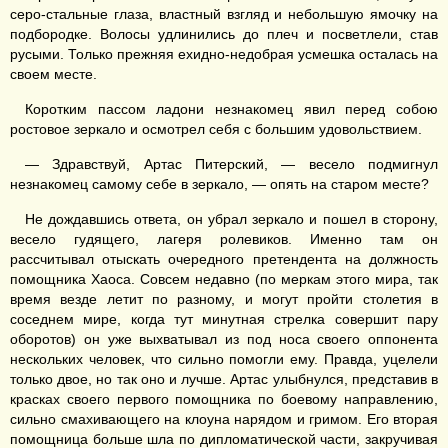
серо-стальные глаза, властный взгляд и небольшую ямочку на
подбородке. Волосы удлинились до плеч и посветлели, став
русыми. Только прежняя ехидно-недобрая усмешка осталась на
своем месте.
Коротким пассом ладони незнакомец явил перед собою
ростовое зеркало и осмотрел себя с большим удовольствием.
— Здравствуй, Артас Питерский, — весело подмигнул
незнакомец самому себе в зеркало, — опять на старом месте?
Не дождавшись ответа, он убрал зеркало и пошел в сторону,
весело гудящего, лагеря ролевиков. Именно там он
рассчитывал отыскать очередного претендента на должность
помощника Хаоса. Совсем недавно (по меркам этого мира, так
время везде летит по разному, и могут пройти столетия в
соседнем мире, когда тут минутная стрелка совершит пару
оборотов) он уже выхватывал из под носа своего оппонента
нескольких человек, что сильно помогли ему. Правда, уцелели
только двое, но так оно и лучше. Артас улыбнулся, представив в
красках своего первого помощника по боевому направлению,
сильно смахивающего на клоуна нарядом и гримом. Его вторая
помощница больше шла по дипломатической части, закручивая