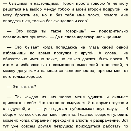
— бывшими и настоящими. Порой просто говорю 'я не могу
решиться на выбор между тобою и моей второй подругой, не
могу бросить ее, но и без тебя мне плохо, помоги мне
определиться, только без скандалов и ссор'.
— Это когда ты такое говоришь? — подозрительно
осведомился приятель. — Да и слова чересчур напыщенные.
— Это бывает, когда попадаюсь на глаза своей одной
избранницы во время прогулки с другой. А слова... не
обязательно именно такие, но смысл должен быть похож. В
итоге я избавляюсь от возможных выяснений отношений, а
между девушками начинается соперничество, причем мне от
него только хорошо.
— Это как так?
— Так каждая из них желая меня удивить и сильнее
привязать к себе. Что только не выдумает. И покормит вкусно и
с выдумкой, и ... — тут я сделал глубокомысленную паузу. — В
общем, со всех сторон мне приятно. Главное вовремя уловить
момент, когда старание переходит в злость и раздражение. Вот
тут уже совсем другая петрушка: приходиться работать по