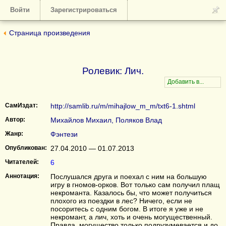
Войти
Зарегистрироваться
Страница произведения
Ролевик: Лич.
СамИздат:
http://samlib.ru/m/mihajlow_m_m/txt6-1.shtml
Автор:
Михайлов Михаил, Поляков Влад
Жанр:
Фэнтези
Опубликован:
27.04.2010 — 01.07.2013
Читателей:
6
Аннотация:
Послушался друга и поехал с ним на большую
игру в гномов-орков. Вот только сам получил плащ
некроманта. Казалось бы, что может получиться
плохого из поездки в лес? Ничего, если не
посоритесь с одним богом. В итоге я уже и не
некромант, а лич, хоть и очень могущественный.
Правда, могущество только подрузумевается и до