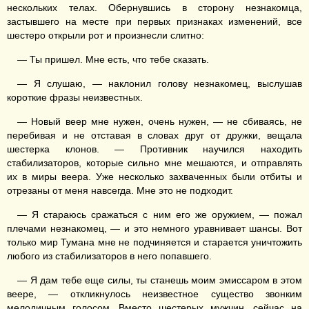
нескольких телах. Обернувшись в сторону незнакомца,
застывшего на месте при первых признаках изменений, все
шестеро открыли рот и произнесли слитно:
— Ты пришел. Мне есть, что тебе сказать.
— Я слушаю, — наклонил голову незнакомец, выслушав
короткие фразы неизвестных.
— Новый веер мне нужен, очень нужен, — не сбиваясь, не
перебивая и не отставая в словах друг от дружки, вещала
шестерка клонов. — Противник научился находить
стабилизаторов, которые сильно мне мешаются, и отправлять
их в миры веера. Уже несколько захваченных были отбиты и
отрезаны от меня навсегда. Мне это не подходит.
— Я стараюсь сражаться с ним его же оружием, — пожал
плечами незнакомец, — и это немного уравнивает шансы. Вот
только мир Тумана мне не подчиняется и старается уничтожить
любого из стабилизаторов в него попавшего.
— Я дам тебе еще силы, ты станешь моим эмиссаром в этом
веере, — откликнулось неизвестное существо звонким
мелодичным голосом. Вместо шестерых мужчин, сейчас на