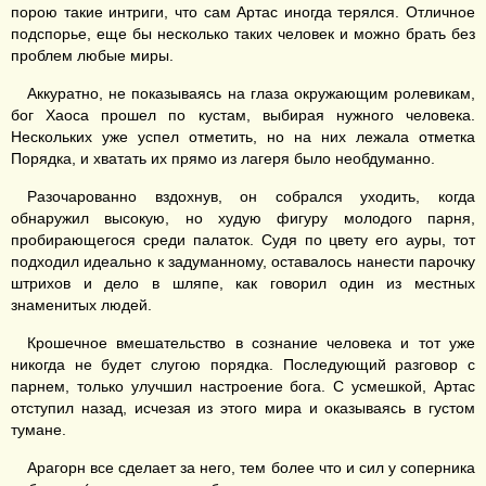
порою такие интриги, что сам Артас иногда терялся. Отличное
подспорье, еще бы несколько таких человек и можно брать без
проблем любые миры.
Аккуратно, не показываясь на глаза окружающим ролевикам,
бог Хаоса прошел по кустам, выбирая нужного человека.
Нескольких уже успел отметить, но на них лежала отметка
Порядка, и хватать их прямо из лагеря было необдуманно.
Разочарованно вздохнув, он собрался уходить, когда
обнаружил высокую, но худую фигуру молодого парня,
пробирающегося среди палаток. Судя по цвету его ауры, тот
подходил идеально к задуманному, оставалось нанести парочку
штрихов и дело в шляпе, как говорил один из местных
знаменитых людей.
Крошечное вмешательство в сознание человека и тот уже
никогда не будет слугою порядка. Последующий разговор с
парнем, только улучшил настроение бога. С усмешкой, Артас
отступил назад, исчезая из этого мира и оказываясь в густом
тумане.
Арагорн все сделает за него, тем более что и сил у соперника