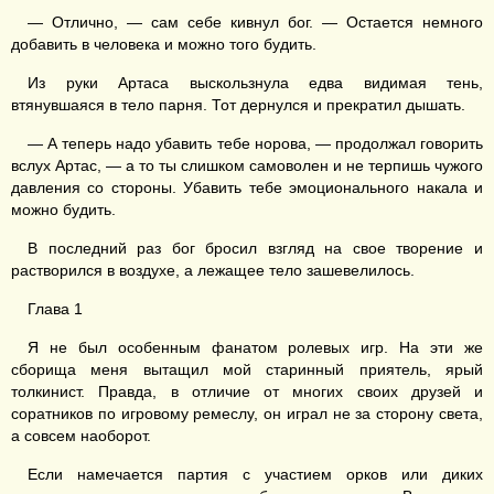
— Отлично, — сам себе кивнул бог. — Остается немного
добавить в человека и можно того будить.
Из руки Артаса выскользнула едва видимая тень,
втянувшаяся в тело парня. Тот дернулся и прекратил дышать.
— А теперь надо убавить тебе норова, — продолжал говорить
вслух Артас, — а то ты слишком самоволен и не терпишь чужого
давления со стороны. Убавить тебе эмоционального накала и
можно будить.
В последний раз бог бросил взгляд на свое творение и
растворился в воздухе, а лежащее тело зашевелилось.
Глава 1
Я не был особенным фанатом ролевых игр. На эти же
сборища меня вытащил мой старинный приятель, ярый
толкинист. Правда, в отличие от многих своих друзей и
соратников по игровому ремеслу, он играл не за сторону света,
а совсем наоборот.
Если намечается партия с участием орков или диких