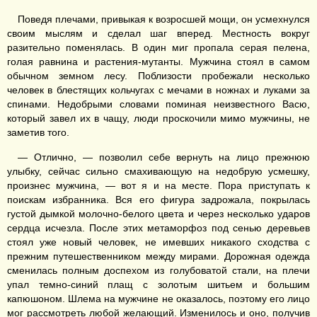
Поведя плечами, привыкая к возросшей мощи, он усмехнулся
своим мыслям и сделал шаг вперед. Местность вокруг
разительно поменялась. В один миг пропала серая пелена,
голая равнина и растения-мутанты. Мужчина стоял в самом
обычном земном лесу. Поблизости пробежали несколько
человек в блестящих кольчугах с мечами в ножнах и луками за
спинами. Недобрыми словами поминая неизвестного Васю,
который завел их в чащу, люди проскочили мимо мужчины, не
заметив того.
— Отлично, — позволил себе вернуть на лицо прежнюю
улыбку, сейчас сильно смахивающую на недобрую усмешку,
произнес мужчина, — вот я и на месте. Пора приступать к
поискам избранника. Вся его фигура задрожала, покрылась
густой дымкой молочно-белого цвета и через несколько ударов
сердца исчезла. После этих метаморфоз под сенью деревьев
стоял уже новый человек, не имевших никакого сходства с
прежним путешественником между мирами. Дорожная одежда
сменилась полным доспехом из голубоватой стали, на плечи
упал темно-синий плащ с золотым шитьем и большим
капюшоном. Шлема на мужчине не оказалось, поэтому его лицо
мог рассмотреть любой желающий. Изменилось и оно, получив