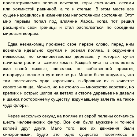
просматриваемая пелена исчезала, горы сменялись лесами
или холмистой равниной, а то и степью. В этом месте все
сущее находилось в изменчивом непостоянном состоянии. Этот
мир первым попал под влияние Хаоса, когда тот решил
расширить свои границы и стал расползаться по соседним
мировым веерам.
Едва незнакомец произнес свое первое слово, перед ним
возникла идеально круглая и ровная поляна, в окружении
невысоких, но сильноветвистых деревьев, у которых сучья
начинали расти от самого комля. Каждый лист на этих ветвях
жил своей жизнью, шевелясь по собственной прихоти,
игнорируя полное отсутствие ветра. Можно было подумать, что
там поселилась орда коротышек, выбравших их в качестве
своего жилища. Можно, но не стоило — множество коротких, но
крепких и острых шипов на ветвях и стволе деревьев не давали
и шанса постороннему существу, вздумавшему залезть на такое
чудо флоры.
Через несколько секунд на поляне из серой пелены соткались
шесть человеческих фигур. Все они были мужские и точной
копией друг друга. Мало того, все их движения были
синхронными, будто это одно существо поселилось в