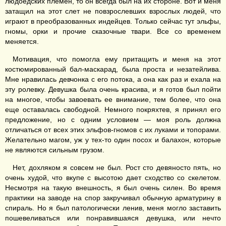
людоедских племен, то он всегда был на их стороне. Вот и меня
затащил на этот слет не повзрослевших взрослых людей, что
играют в преобразованных индейцев. Только сейчас тут эльфы,
гномы, орки и прочие сказочные твари. Все со временем
меняется.
Мотивация, что помогла ему притащить и меня на этот
костюмированный бал-маскарад, была проста и незатейлива.
Мне нравилась девчонка с его потока, а она как раз и ехала на
эту ролевку. Девушка была очень красива, и я готов был пойти
на многое, чтобы завоевать ее внимание, тем более, что она
еще оставалась свободной. Немного покряхтев, я принял его
предложение, но с одним условием — моя роль должна
отличаться от всех этих эльфов-гномов с их луками и топорами.
Желательно магом, уж у тех-то один посох и балахон, которые
не являются сильным грузом.
Нет, дохляком я совсем не был. Рост сто девяносто пять, но
очень худой, что вкупе с высотою дает сходство со скелетом.
Несмотря на такую внешность, я был очень силен. Во время
практики на заводе на спор закручивал обычную арматурину в
спираль. Но я был патологически ленив, меня могло заставить
пошевеливаться или понравившаяся девушка, или нечто