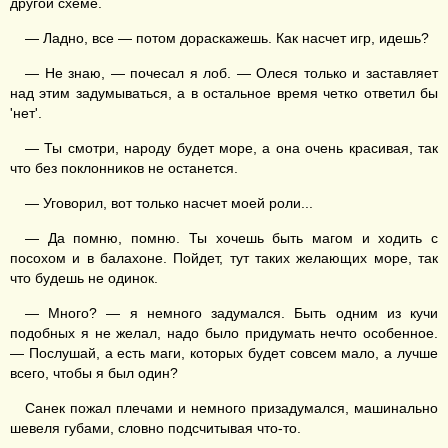
другой схеме.
— Ладно, все — потом дораскажешь. Как насчет игр, идешь?
— Не знаю, — почесал я лоб. — Олеся только и заставляет
над этим задумываться, а в остальное время четко ответил бы
'нет'.
— Ты смотри, народу будет море, а она очень красивая, так
что без поклонников не останется.
— Уговорил, вот только насчет моей роли...
— Да помню, помню. Ты хочешь быть магом и ходить с
посохом и в балахоне. Пойдет, тут таких желающих море, так
что будешь не одинок.
— Много? — я немного задумался. Быть одним из кучи
подобных я не желал, надо было придумать нечто особенное.
— Послушай, а есть маги, которых будет совсем мало, а лучше
всего, чтобы я был один?
Санек пожал плечами и немного призадумался, машинально
шевеля губами, словно подсчитывая что-то.