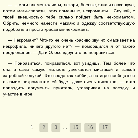
— ... маги-элементалисты, лекари, боевые, этих и вовсе куча,
потом маги-спириты, этих поменьше, некроманты... Слушай, с
твоей внешностью тебе сильно пойдет быть некромантом.
Обрить, немного нанести макияж и одежду соответствующую
подобрать и просто красавчик-некромант..
— Некромант? Что-то не очень красиво звучит, смахивает на
некрофила, ничего другого нет? — поморщился я от такого
предложения. — Да и Олесе вдруг это не понравиться.
— Понравиться, понравиться, вот увидишь. Тем более что
она и сама самую малость увлекается мистикой и всякой
загробной чепухой. Это вроде как хобби, а на игре пообщаться
с самим некромантом ей будет даже очень пикантно, — стал
приводить аргументы приятель, уговаривая на поездку и
участие в игре.
1
2
3
...
15
16
17