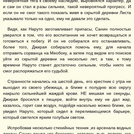
невероятная тяга к своему наследию, выровнялся характер, да
и сам он стал в разы сильнее, такой невероятный прогресс. И
если он не смог такого показать живя в скрытой деревни Листа
указывало только на одно, ему не давали это сделать.
Видя, как Наруто заготавливает припасы, Санин полностью
уверился в том, что его воспитанник не хочет возвращаться и
готовиться к побегу. И он не собирался его останавливать,
более того, Джирая собирался помочь ему, для начала
отправить сорванца на Меобоку, а затем под видом его поисков
уйти из скрытой деревни на несколько лет, а там, к тому
времени Наруто станет достаточно сильным, чтобы никто не
смог распоряжаться его судьбой.
Странности начались на шестой день, его крестник с утра не
выходил из своего убежища, а ближе к полудню всю округу
накрыло сильнейшей жаждой крови. НЕ мешкая не секунды,
Джирая бросился к пещере, войти внутрь ему не дал жар,
казалось, горит сам воздух, подойдя насколько можно ближе, он
увидел Наруто, который сидел в переливающемся барьере,
который светился ярким голубым светом.
Испробовав несколько стихийных техник ,из арсенала водных
дзютцу Санин понял что бессилен, хотелось выть волком, его