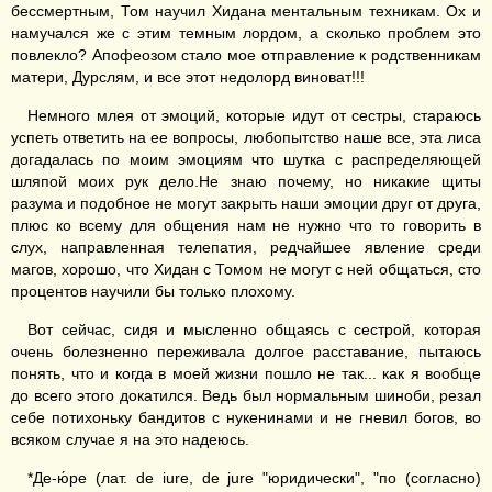
бессмертным, Том научил Хидана ментальным техникам. Ох и
намучался же с этим темным лордом, а сколько проблем это
повлекло? Апофеозом стало мое отправление к родственникам
матери, Дурслям, и все этот недолорд виноват!!!
Немного млея от эмоций, которые идут от сестры, стараюсь
успеть ответить на ее вопросы, любопытство наше все, эта лиса
догадалась по моим эмоциям что шутка с распределяющей
шляпой моих рук дело.Не знаю почему, но никакие щиты
разума и подобное не могут закрыть наши эмоции друг от друга,
плюс ко всему для общения нам не нужно что то говорить в
слух, направленная телепатия, редчайшее явление среди
магов, хорошо, что Хидан с Томом не могут с ней общаться, сто
процентов научили бы только плохому.
Вот сейчас, сидя и мысленно общаясь с сестрой, которая
очень болезненно переживала долгое расставание, пытаюсь
понять, что и когда в моей жизни пошло не так... как я вообще
до всего этого докатился. Ведь был нормальным шиноби, резал
себе потихоньку бандитов с нукенинами и не гневил богов, во
всяком случае я на это надеюсь.
*Де-ю́ре (лат. de iure, de jure "юридически", "по (согласно)