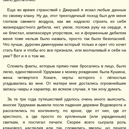
Еще во время странствий с Джираей я искал любые данные
по своему клану. Ну да, этот трехгодичный поход был для меня
глотком свежего воздуха, как же надоело строить из себя
жизнерадостного дебила, нет, умом, положа руку на сердце, я
не блистал, компенсируя упорством, но и форменным дебилом
меня тоже нельзя было назвать, просто так было безопасней.
Что лучше, дурочек джинчурики который только и орет что хочет
стать Каге и чтобы его все признали, или молчаливый и себе на
уме? Вот и я о том же.
Сложить факты, которые прямо-таки бросались в лицо, было
легко, единственной Удзумаки к моему рождению была Кушина,
жена четвертого Хокаге, черты которого с лёгкостью
угадывались во мне. От матери мне достались огромнейшие
запасы чакры и характер, во всяком случае, я так хочу думать.
За те три года путешествий удалось очень много выяснить,
многие Удзумаки выжили после падения деревни Водоворота и
расселились по континенту, по крохе, где от них, где от
крестного, а где просто по купленным (или украденным)
свиткам, я постигал печати. Скорее всего сыграла роль
кланового наследия или так сложились звезды, но печати