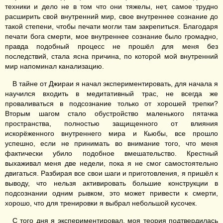
техники и дело не в том что они тяжелы, нет, самое трудно
расширить свой внутренний мир, свое внутреннее сознание до
такой степени, чтобы печати могли там закрепиться. Благодаря
печати бога смерти, мое внутреннее сознание было громадно,
правда подобный процесс не прошёл для меня без
последствий, стала ясна причина, по которой мой внутренний
мир напоминал канализацию.
В тайне от Джираи я начал экспериментировать, для начала я
научился входить в медитативный трас, не всегда же
проваливаться в подсознание только от хорошей трепки?
Вторым шагом стало обустройство маленького пятачка
пространства, полностью защищенного от влияния
искорёженного внутреннего мира и Кьюбы, все прошло
успешно, если не принимать во внимание того, что меня
фактически убило подобное вмешательство. Крестный
выхаживал меня две недели, пока я не смог самостоятельно
двигаться. Разбирая все свои шаги и приготовления, я пришёл к
выводу, что нельзя активировать большие конструкции в
подсознании одним рывком, это может привести к смерти,
хорошо, что для тренировки я выбрал небольшой кусочек.
С того дня я экспериментировал, моя теория подтвердилась