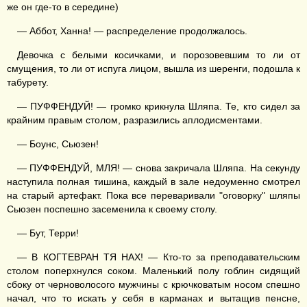
же он где-то в середине)
— Аббот, Ханна! — распределение продолжалось.
Девочка с белыми косичками, и порозовевшим то ли от
смущения, то ли от испуга лицом, вышла из шеренги, подошла к
табурету.
— ПУФФЕНДУЙ! — громко крикнула Шляпа. Те, кто сидел за
крайним правым столом, разразились аплодисментами.
— Боунс, Сьюзен!
— ПУФФЕНДУЙ, МЛЯ! — снова закричала Шляпа. На секунду
наступила полная тишина, каждый в зале недоуменно смотрел
на старый артефакт. Пока все переваривали "оговорку" шляпы
Сьюзен поспешно засеменила к своему столу.
— Бут, Терри!
— В КОГТЕВРАН ТЯ НАХ! — Кто-то за преподавательским
столом поперхнулся соком. Маленький полу гоблин сидящий
сбоку от черноволосого мужчины с крючковатым носом спешно
начал, что то искать у себя в карманах и вытащив пенсне,