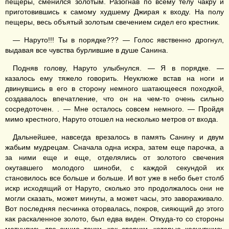
пещеры, сменился золотым. Разогнав по всему телу чакру и
приготовившись к самому худшему Джирая к входу. На полу
пещеры, весь объятый золотым свечением сидел его крестник.
— Наруто!!! Ты в порядке??? — Голос явственно дрогнул,
выдавая все чувства бурлившие в душе Санина.
Подняв голову, Наруто улыбнулся. — Я в порядке. —
казалось ему тяжело говорить. Неуклюже встав на ноги и
двинувшись в его в сторону немного шатающееся походкой,
создавалось впечатление, что он на чем-то очень сильно
сосредоточен. . — Мне осталось совсем немного. — Пройдя
мимо крестного, Наруто отошел на несколько метров от входа.
Дальнейшее, навсегда врезалось в память Санину и двум
жабьим мудрецам. Сначала одна искра, затем еще парочка, а
за ними еще и еще, отделялись от золотого свечения
окутавшего молодого шиноби, с каждой секундой их
становилось все больше и больше. И вот уже в небо бьет столб
искр исходящий от Наруто, сколько это продолжалось они не
могли сказать, может минуты, а может часы, это завораживало.
Вот последняя песчинка оторвалась, покров, сияющий до этого
как раскаленное золото, был едва виден. Откуда-то со стороны