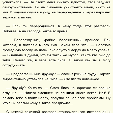
успокоился. — Не стоит меня считать идиотом, твоя задумка
самоубийственна. Ты не сможешь уничтожить меня, никто не
мог. В худшем случае я уйду на перерождение и через пару лет
вернусь, а ты нет.
— Если ты переродишься. К чему тогда этот разговор?
Побегаешь на свободе, какое то время...
— Перерождение, крайне болезненный процесс. При
котором, я потеряю много сил. Зачем тебе это? — Положив
громадную голову на лапы, лис опустил морду до моего уровня.
— В начале я думал, что ты такой же мусор, как те кто был до
тебя. Сейчас же, в тебе есть сила. С таким как ты я могу
сотрудничать.
— Предлагаешь мне дружбу? — сложив руки на груди, Наруто
выразительно уставился на Лиса. — Это что то новенькое.
— Дружбу? Ха-ха-ха. — Смех Лиса на короткое мгновение
оглушил. — Ничего смешнее не слышал много веков. Нет! Я
помогу тебе в твоих целях, попутно решая свои проблемы. Ну
что? Ты первый кому я такое предложил...
С каждой секундой разговор становился все интересней и