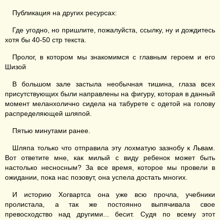
Публикация на других ресурсах:
Где угодно, но пришлите, пожалуйста, ссылку, ну и дождитесь
хотя бы 40-50 стр текста.
Пролог, в котором мы знакомимся с главным героем и его
Шизой
В большом зале застыла необычная тишина, глаза всех
присутствующих были направлены на фигуру, которая в данный
момент меланхолично сидела на табурете с одетой на голову
распределяющей шляпой.
Пятью минутами ранее.
Шляпа только что отправила эту лохматую зазнобу к Львам.
Вот ответите мне, как милый с виду ребенок может быть
настолько несносным? За все время, которое мы провели в
ожидании, пока нас позовут, она успела достать многих.
И историю Хогвартса она уже всю прочла, учебники
пролистала, а так же постоянно выпячивала свое
превосходство над другими... бесит. Судя по всему этот