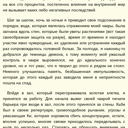
на все сто процентов, постепенно влияние на внутренний мир
не вызывает каких либо негативных последствий.
Шаг за шагом, ночь за ночью я приводил свое подсознание в
порядок, вода, которая являлась отражением моей чакры, была
загнана вдоль стен, которые были увиты растениями (вот такая
своеобразная защита на разум), время от времени я находил
участки явно чужеродные, их удаление или устранение каждый
раз сопровождалось головной болью. За полгода, я наконец-то
добрался до темницы демона, к тому моменту мой ужасный
контроль в чакре выровнялся, не до идеального конечно
уровня, но и тот ужас, что я творил до этого и рядом не стоял.
Немного улучшилась память, безбашенная импульсивность,
которая до этого каждый раз заводила меня в неприятности
пошла на спад.
Войдя в зал, который перегораживала золотая клетка, я
принялся за работу. Для начала выжег своей чакрой печати
барьера при входе в зал, после этого принялся за стены. Кьби
был в своем репертуаре, громоподобное рычание, угрозы и
ужасающая Ки, которая норовила сбить концентрацию, кстати,
вполне успешно, многие связки приходилось переделывать с
нуля по несколько раз. Стараясь не обращать внимание на