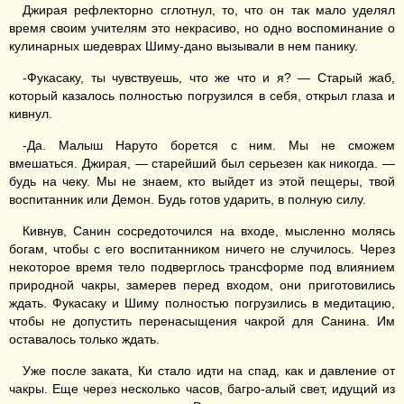
Джирая рефлекторно сглотнул, то, что он так мало уделял
время своим учителям это некрасиво, но одно воспоминание о
кулинарных шедеврах Шиму-дано вызывали в нем панику.
-Фукасаку, ты чувствуешь, что же что и я? — Старый жаб,
который казалось полностью погрузился в себя, открыл глаза и
кивнул.
-Да. Малыш Наруто борется с ним. Мы не сможем
вмешаться. Джирая, — старейший был серьезен как никогда. —
будь на чеку. Мы не знаем, кто выйдет из этой пещеры, твой
воспитанник или Демон. Будь готов ударить, в полную силу.
Кивнув, Санин сосредоточился на входе, мысленно молясь
богам, чтобы с его воспитанником ничего не случилось. Через
некоторое время тело подверглось трансформе под влиянием
природной чакры, замерев перед входом, они приготовились
ждать. Фукасаку и Шиму полностью погрузились в медитацию,
чтобы не допустить перенасыщения чакрой для Санина. Им
оставалось только ждать.
Уже после заката, Ки стало идти на спад, как и давление от
чакры. Еще через несколько часов, багро-алый свет, идущий из