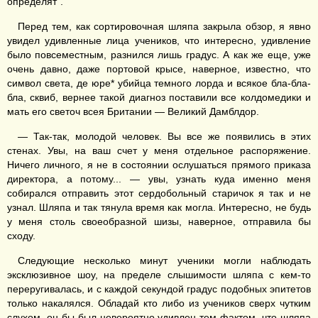
определят".
Перед тем, как сортировочная шляпа закрыла обзор, я явно
увидел удивленные лица учеников, что интересно, удивление
было повсеместным, разнился лишь градус. А как же еще, уже
очень давно, даже портовой крысе, наверное, известно, что
символ света, де юре* убийца темного лорда и всякое бла-бла-
бла, сквиб, вернее такой диагноз поставили все колдомедики и
мать его светоч всея Британии — Великий Дамблдор.
— Так-так, молодой человек. Вы все же появились в этих
стенах. Увы, на ваш счет у меня отдельное распоряжение.
Ничего личного, я не в состоянии ослушаться прямого приказа
директора, а потому... — увы, узнать куда именно меня
собирался отправить этот сердобольный старичок я так и не
узнал. Шляпа и так тянула время как могла. Интересно, не будь
у меня столь своеобразной шизы, наверное, отправила бы
сходу.
Следующие несколько минут ученики могли наблюдать
эксклюзивное шоу, на пределе слышимости шляпа с кем-то
переругивалась, и с каждой секундой градус подобных эпитетов
только накалялся. Обладай кто либо из учеников сверх чутким
слухом, он бы был невероятно удивлен тем фактом, что шляпа