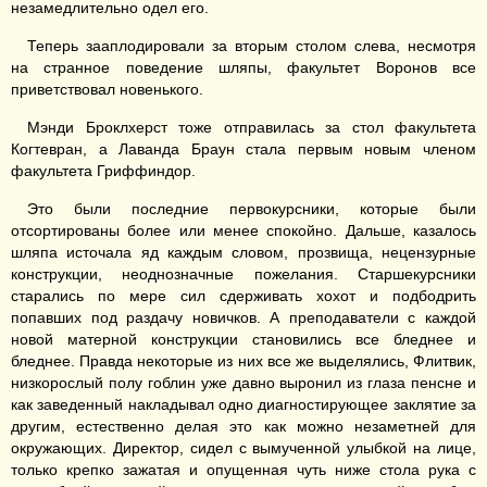
незамедлительно одел его.
Теперь зааплодировали за вторым столом слева, несмотря
на странное поведение шляпы, факультет Воронов все
приветствовал новенького.
Мэнди Броклхерст тоже отправилась за стол факультета
Когтевран, а Лаванда Браун стала первым новым членом
факультета Гриффиндор.
Это были последние первокурсники, которые были
отсортированы более или менее спокойно. Дальше, казалось
шляпа источала яд каждым словом, прозвища, нецензурные
конструкции, неоднозначные пожелания. Старшекурсники
старались по мере сил сдерживать хохот и подбодрить
попавших под раздачу новичков. А преподаватели с каждой
новой матерной конструкции становились все бледнее и
бледнее. Правда некоторые из них все же выделялись, Флитвик,
низкорослый полу гоблин уже давно выронил из глаза пенсне и
как заведенный накладывал одно диагностирующее заклятие за
другим, естественно делая это как можно незаметней для
окружающих. Директор, сидел с вымученной улыбкой на лице,
только крепко зажатая и опущенная чуть ниже стола рука с