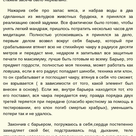
Нажарив себе про запас мяса, и набрав воды в два
сделанных из желудков животных бурдюка, я принялся за
реализацию своей задумки. Все фактически было готово, чтобы
унять легкий мандраж, пришлось потратить несколько часов для
медитации. Полностью успокоившись я принялся за дело,
первым делом возвел вокруг себя барьер, который при
срабатывании втянет всю не стихийную чакру в радиусе десяти
метров и передаст мне, недаром я запитывал все защитные
печати по максимуму, лучше быть готовым ко всему. Барьер, это
предмет гордости, полностью моя техника, может работать как
ловушка, если в его радиус попадает шиноби, техника или клон,
то он срабатывает и поглощает чакру, втянув в себя что сможет,
он взрывается ( в зависимости от того, какой элемент был
внесен в основу). Если же, внутри барьера находится тот, кто
его поставил, вся чакра передается ему, правда порядка двух
третей теряется при передаче (спасибо крестному за помощь в
тестировании, его клон погиб смертью храбрых), уменьшить
потери так и не удалось.
Закончив с барьером, погружаюсь в себя,сердце постепенно
замедляет свой бег, подстраиваясь под дыхание, тело