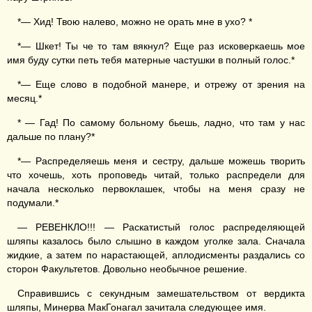
*— Хид! Твою налево, можно не орать мне в ухо? *
*— Шкет! Ты че то там вякнул? Еще раз исковеркаешь мое
имя буду сутки петь тебя матерные частушки в полный голос.*
*— Еще слово в подобной манере, и отрежу от зрения на
месяц.*
* — Гад! По самому больному бьешь, ладно, что там у нас
дальше по плану?*
*— Распределяешь меня и сестру, дальше можешь творить
что хочешь, хоть проповедь читай, только распредели для
начала несколько первоклашек, чтобы на меня сразу не
подумали.*
— РЕВЕНКЛО!!! — Раскатистый голос распределяющей
шляпы казалось было слышно в каждом уголке зала. Сначала
жидкие, а затем по нарастающей, аплодисменты раздались со
сторон Факультетов. Довольно необычное решение.
Справившись с секундным замешательством от вердикта
шляпы, Минерва МакГонагал зачитала следующее имя.