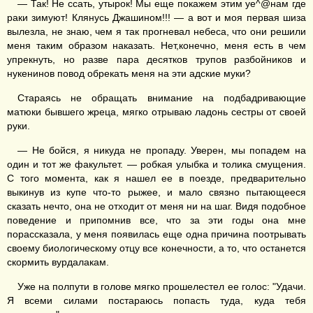
— Так! Не ссать, утырок! Мы еще покажем этим уе^@нам где
раки зимуют! Клянусь Джашином!!! — а вот и моя первая шиза
вылезла, не знаю, чем я так прогневал небеса, что они решили
меня таким образом наказать. Нет,конечно, меня есть в чем
упрекнуть, но разве пара десятков трупов разбойников и
нукенинов повод обрекать меня на эти адские муки?
Стараясь не обращать внимание на подбадривающие
матюки бывшего жреца, мягко отрываю ладонь сестры от своей
руки.
— Не бойся, я никуда не пропаду. Уверен, мы попадем на
один и тот же факультет. — робкая улыбка и толика смущения.
С того момента, как я нашел ее в поезде, предварительно
выкинув из купе что-то рыжее, и мало связно пытающееся
сказать нечто, она не отходит от меня ни на шаг. Видя подобное
поведение и припомнив все, что за эти годы она мне
порассказала, у меня появилась еще одна причина поотрывать
своему биологическому отцу все конечности, а то, что останется
скормить вурдалакам.
Уже на полпути в голове мягко прошелестел ее голос: "Удачи.
Я всеми силами постараюсь попасть туда, куда тебя