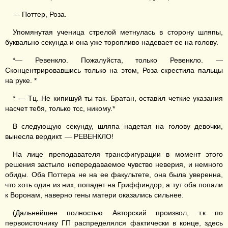
— Поттер, Роза.
Упомянутая ученица стрелой метнулась в сторону шляпы,
буквально секунда и она уже торопливо надевает ее на голову.
*— Ревенкло. Пожалуйста, только Ревенкло. —
Сконцентрировавшись только на этом, Роза скрестила пальцы
на руке. *
* — Тц. Не кипишуй ты так. Братан, оставил четкие указания
насчет тебя, только тсс, никому.*
В следующую секунду, шляпа надетая на голову девочки,
вынесла вердикт. — РЕВЕНКЛО!
На лице преподавателя трансфигурации в момент этого
решения застыло непередаваемое чувство неверия, и немного
обиды. Оба Поттера не на ее факультете, она была уверенна,
что хоть один из них, попадет на Гриффиндор, а тут оба попали
к Воронам, наверно гены матери оказались сильнее.
(Дальнейшее полностью Авторский произвол, т.к по
первоисточнику ГП распределялся фактически в конце, здесь