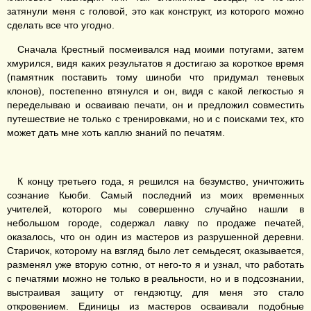
затянули меня с головой, это как конструкт, из которого можно
сделать все что угодно.
Сначала Крестный посмеивался над моими потугами, затем
хмурился, видя каких результатов я достигаю за короткое время
(памятник поставить тому шиноби что придумал теневых
клонов), постепенно втянулся и он, видя с какой легкостью я
переделываю и осваиваю печати, он и предложил совместить
путешествие не только с тренировками, но и с поисками тех, кто
может дать мне хоть каплю знаний по печатям.
К концу третьего года, я решился на безумство, уничтожить
сознание Кьюби. Самый последний из моих временных
учителей, которого мы совершенно случайно нашли в
небольшом городе, содержал лавку по продаже печатей,
оказалось, что он один из мастеров из разрушенной деревни.
Старичок, которому на взгляд было лет семьдесят, оказывается,
разменял уже вторую сотню, от него-то я и узнал, что работать
с печатями можно не только в реальности, но и в подсознании,
выстраивая защиту от гендзютцу, для меня это стало
откровением. Единицы из мастеров осваивали подобные