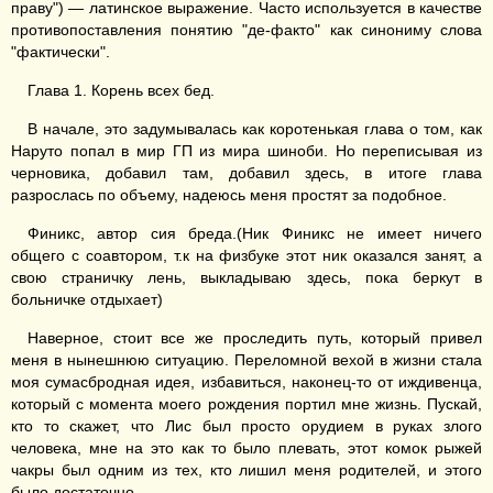
праву") — латинское выражение. Часто используется в качестве
противопоставления понятию "де-факто" как синониму слова
"фактически".
Глава 1. Корень всех бед.
В начале, это задумывалась как коротенькая глава о том, как
Наруто попал в мир ГП из мира шиноби. Но переписывая из
черновика, добавил там, добавил здесь, в итоге глава
разрослась по объему, надеюсь меня простят за подобное.
Финикс, автор сия бреда.(Ник Финикс не имеет ничего
общего с соавтором, т.к на физбуке этот ник оказался занят, а
свою страничку лень, выкладываю здесь, пока беркут в
больничке отдыхает)
Наверное, стоит все же проследить путь, который привел
меня в нынешнюю ситуацию. Переломной вехой в жизни стала
моя сумасбродная идея, избавиться, наконец-то от иждивенца,
который с момента моего рождения портил мне жизнь. Пускай,
кто то скажет, что Лис был просто орудием в руках злого
человека, мне на это как то было плевать, этот комок рыжей
чакры был одним из тех, кто лишил меня родителей, и этого
было достаточно.