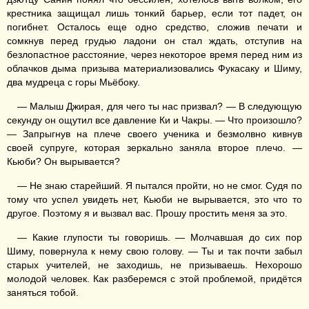
крестника защищал лишь тонкий барьер, если тот падет, он
погибнет. Осталось еще одно средство, сложив печати и
сомкнув перед грудью ладони он стал ждать, отступив на
безлопастное расстояние, через некоторое время перед ним из
облачков дыма призыва материализовались Фукасаку и Шиму,
два мудреца с горы Мьёбоку.
— Малыш Джирая, для чего ты нас призвал? — В следующую
секунду он ощутил все давление Ки и Чакры. — Что произошло?
— Запрыгнув на плече своего ученика и безмолвно кивнув
своей супруге, которая зеркально заняла второе плечо. —
Кьюби? Он вырывается?
— Не знаю старейший. Я пытался пройти, но не смог. Судя по
тому что успел увидеть нет, Кьюби не вырывается, это что то
другое. Поэтому я и вызвал вас. Прошу простить меня за это.
— Какие глупости ты говоришь. — Молчавшая до сих пор
Шиму, повернула к нему свою голову. — Ты и так почти забыл
старых учителей, не заходишь, не призываешь. Нехорошо
молодой человек. Как разберемся с этой проблемой, придётся
заняться тобой.