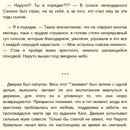
— Наруто!!! Ты в порядке??? — В голосе легендарного
Санина был страх, не за себя, а за того, кто стал ему за эти
годы сыном.
— Я в порядке. — Такое впечатление, что не говорил многие
месяцы, язык с трудом слушался, в голове стоял непрерывный
гул голосов, которые благодарили, умоляли, угрожали и это все
с каждой секундой нарастало. — Мне осталось совсем немного.
— Став и пройдя мимо крестного, немного шатающейся
походкой, Наруто вышел под звездное небо.
* * *
Джирая был напуган. Весь этот ""экзамен" был затеян с одной
целью, выяснить: желает ли его воспитанник вернуться в
деревню, для этого он и упомянул то, что они скоро
возвращаются. Прекрасно понимая, что в тот момент, когда его
крестнику требовалась его любовь, поддержка и забота, он
прохлаждался черте где по заданию Каге, Джирая испытывал
сильные муки совести. Только бы слепой не замел, что Наруто
буквально начал жить по настоящему за время их скитаний,