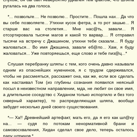
ругалась на два голоса.
*... позвольте.... Не позволю... Простите... Пошла нах... Да что
вы себе позволяете... Утихни кусок фетра, а то рот зашью... Я
старше вас на столетия... Мне нас@ть, завали... Я
отсортировала тысячи магов и какой то варвар.... Я отправил
тысячи на встречу с Джашином, утихни тебе сказали... Я буду
жаловаться... Во имя Джашина, завали еб@ло... Хам, я буду
жаловаться... Уже повторяешься, еще слово и тебе пиз@ц...*
Слушая перебранку шляпы с тем, кого очень давно называли
одним из опаснейших нукенинов, я с трудом сдерживался,
чтобы не рассмеяться, расскажет она, как же, если все сделать
как настаивал Том (из глубины сознания появился неясный
посыл в неизвестном направлении, мда, не любит он свое имя,
а длительное соседство с Хиданом только испортило и без того
скверный характер), то распределяющая шляпа, вообще
забудет несколько дней своего существования.
*— Ха!! Древнейший артефакт, мать его, да я его как шл@ху
на... — судя по потокам ненормативной брани и
самовосхваления, Хидан сделал свое дело, теперь осталось
пару штрихов.*