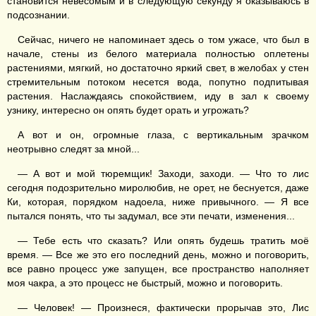
становится невесомым и в следующую секунду я оказываюсь в
подсознании.
Сейчас, ничего не напоминает здесь о том ужасе, что был в
начале, стены из белого материала полностью оплетены
растениями, мягкий, но достаточно яркий свет, в желобах у стен
стремительным потоком несется вода, попутно подпитывая
растения. Наслаждаясь спокойствием, иду в зал к своему
узнику, интересно он опять будет орать и угрожать?
А вот и он, огромные глаза, с вертикальным зрачком
неотрывно следят за мной...
— А вот и мой тюремщик! Заходи, заходи. — Что то лис
сегодня подозрительно миролюбив, не орет, не беснуется, даже
Ки, которая, порядком надоела, ниже привычного. — Я все
пытался понять, что ты задумал, все эти печати, изменения...
— Тебе есть что сказать? Или опять будешь тратить моё
время. — Все же это его последний день, можно и поговорить,
все равно процесс уже запущен, все пространство наполняет
моя чакра, а это процесс не быстрый, можно и поговорить.
— Человек! — Произнеся, фактически прорычав это, Лис