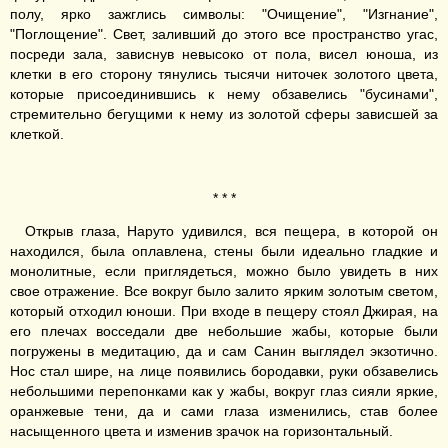
полу, ярко зажглись символы: "Очищение", "Изгнание",
"Поглощение". Свет, заливший до этого все пространство угас,
посреди зала, зависнув невысоко от пола, висел юноша, из
клетки в его сторону тянулись тысячи ниточек золотого цвета,
которые присоединившись к нему обзавелись "бусинами",
стремительно бегущими к нему из золотой сферы зависшей за
клеткой.
* * *
Открыв глаза, Наруто удивился, вся пещера, в которой он
находился, была оплавлена, стены были идеально гладкие и
монолитные, если приглядеться, можно было увидеть в них
свое отражение. Все вокруг было залито ярким золотым светом,
который отходил юноши. При входе в пещеру стоял Джирая, на
его плечах восседали две небольшие жабы, которые были
погружены в медитацию, да и сам Санин выглядел экзотично.
Нос стал шире, на лице появились бородавки, руки обзавелись
небольшими перепонками как у жабы, вокруг глаз сияли яркие,
оранжевые тени, да и сами глаза изменились, став более
насыщенного цвета и изменив зрачок на горизонтальный.