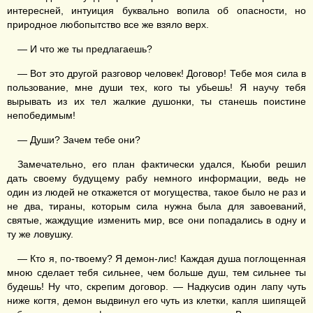
интересней, интуиция буквально вопила об опасности, но
природное любопытство все же взяло верх.
— И что же ты предлагаешь?
— Вот это другой разговор человек! Договор! Тебе моя сила в
пользование, мне души тех, кого ты убьешь! Я научу тебя
вырывать из их тел жалкие душонки, ты станешь поистине
непобедимым!
— Души? Зачем тебе они?
Замечательно, его план фактически удался, Кьюби решил
дать своему будущему рабу немного информации, ведь не
один из людей не откажется от могущества, такое было не раз и
не два, тираны, которым сила нужна была для завоеваний,
святые, жаждущие изменить мир, все они попадались в одну и
ту же ловушку.
— Кто я, по-твоему? Я демон-лис! Каждая душа поглощенная
мною сделает тебя сильнее, чем больше душ, тем сильнее ты
будешь! Ну что, скрепим договор. — Надкусив один лапу чуть
ниже когтя, демон выдвинул его чуть из клетки, капля шипящей