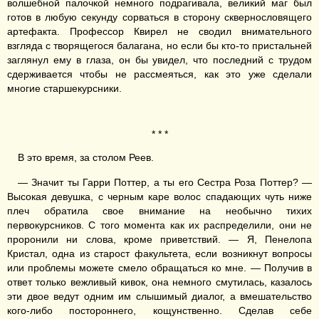
волшебной палочкой немного подрагивала, великий маг был
готов в любую секунду сорваться в сторону сквернословящего
артефакта. Профессор Квирел не сводил внимательного
взгляда с творящегося балагана, но если бы кто-то пристальней
заглянул ему в глаза, он бы увидел, что последний с трудом
сдерживается чтобы не рассмеяться, как это уже сделали
многие старшекурсники.
* * *
В это время, за столом Реев.
— Значит ты Гарри Поттер, а ты его Сестра Роза Поттер? —
Высокая девушка, с черным каре волос спадающих чуть ниже
плеч обратила свое внимание на необычно тихих
первокурсников. С того момента как их распределили, они не
проронили ни слова, кроме приветствий. — Я, Пенелопа
Кристал, одна из старост факультета, если возникнут вопросы
или проблемы можете смело обращаться ко мне. — Получив в
ответ только вежливый кивок, она немного смутилась, казалось
эти двое ведут одним им слышимый диалог, а вмешательство
кого-либо постороннего, кощунственно. Сделав себе