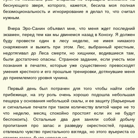
беснующего зверя, которого, кажется, бесила моя полная
безэмоциональность и игнорирование я делал то, что считал
нужным.
Вчера Эро-Санин объявил мне, что меня ждет последний
экзамен, перед тем как мы двинемся назад в Коноху. Я должен
буду провести один в лесу неделю, не имея никакого
снаряжения и выжить при этом. Лес, выбранный крестным,
недотягивал до Леса смерти, но хищники, водившиеся там,
были достаточно опасны. Странное задание, если учесть мои
познания в печатях, которые уже существенно превосходят
умения крестного и его прошлые тренировки, дотянувшие меня
до приемлемого уровня чунина.
Первый день был потрачен для того чтобы найти себе
прибежище, на эту роль очень хорошо подошла небольшая
пещера у основания небольшой скалы, и ее защиту (барьерные
и сигнальные печати при таком количеству влитой чакре не то
что неделю, месяц спокойно простоят если их не будут
беспокоить). Остальные два дня заняли собой добычу
пропитания про запас и разведку окрестностей, правда,
отвлекало чувство пристального взгляда, но этого вуьериста со
стажем засечь было нереально.