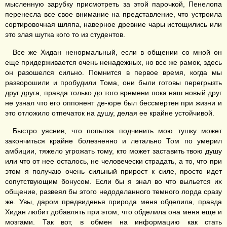
мысленную зарубку присмотреть за этой парочкой, Пенелопа
перенесла все свое внимание на представление, что устроила
сортировочная шляпа, наверное древние чары истощились или
это злая шутка кого то из студентов.
Все же Хидан ненормальный, если в общении со мной он
еще придерживается очень ненадежных, но все же рамок, здесь
он разошелся сильно. Помнится в первое время, когда мы
разворошили и пробудили Тома, они были готовы перегрызть
друг друга, правда только до того времени пока наш новый друг
не узнал что его оппонент де-юре был бессмертен при жизни и
это отложило отпечаток на душу, делая ее крайне устойчивой.
Быстро уяснив, что попытка подчинить мою тушку может
закончиться крайне болезненно и летально Том по умерил
амбиции, тяжело угрожать тому, кто может заставить твою душу
или что от нее осталось, не человечески страдать, а то, что при
этом я получаю очень сильный прирост к силе, просто идет
сопутствующим бонусом. Если бы я знал во что выльется их
общение, развеял бы этого недоделанного темного лорда сразу
же. Увы, даром предвиденья природа меня обделила, правда
Хидан любит добавлять при этом, что обделила она меня еще и
мозгами. Так вот, в обмен на информацию как стать