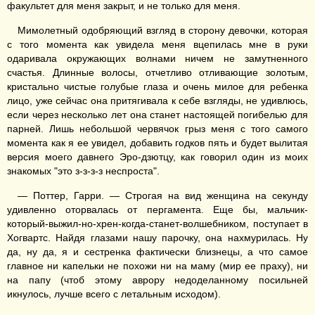
факультет для меня закрыт, и не только для меня.
Мимолетный одобряющий взгляд в сторону девочки, которая
с того момента как увидела меня вцепилась мне в руки
одаривала окружающих волнами ничем не замутненного
счастья. Длинные волосы, отчетливо отливающие золотым,
кристально чистые голубые глаза и очень милое для ребенка
лицо, уже сейчас она притягивала к себе взгляды, не удивлюсь,
если через несколько лет она станет настоящей погибелью для
парней. Лишь небольшой червячок грыз меня с того самого
момента как я ее увидел, добавить годков пять и будет вылитая
версия моего давнего Эро-дзютцу, как говорил один из моих
знакомых "это з-з-з-з неспроста".
— Поттер, Гарри. — Строгая на вид женщина на секунду
удивленно оторвалась от пергамента. Еще бы, мальчик-
который-выжил-но-хрен-когда-станет-волшебником, поступает в
Хогвартс. Найдя глазами нашу парочку, она нахмурилась. Ну
да, ну да, я и сестренка фактически близнецы, а что самое
главное ни капельки не похожи ни на маму (мир ее праху), ни
на папу (чтоб этому аврору недоделанному посильней
икнулось, лучше всего с летальным исходом).