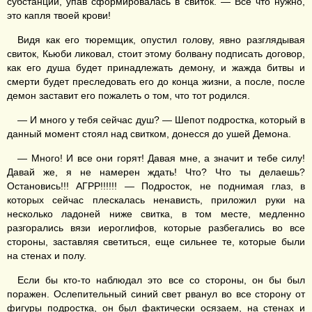
субстанции, упав сформировалась в свиток. — Все что нужно,
это капля твоей крови!
Видя как его тюремщик, опустил голову, явно разглядывая
свиток, Кьюби ликовал, стоит этому болвану подписать договор,
как его душа будет принадлежать демону, и жажда битвы и
смерти будет преследовать его до конца жизни, а после, после
демон заставит его пожалеть о том, что тот родился.
— И много у тебя сейчас душ? — Шепот подростка, который в
данный момент стоял над свитком, донесся до ушей Демона.
— Много! И все они горят! Давая мне, а значит и тебе силу!
Давай же, я не намерен ждать! Что? Что ты делаешь?
Остановись!!! АГРР!!!!!! — Подросток, не поднимая глаз, в
которых сейчас плескалась ненависть, приложил руки на
несколько ладоней ниже свитка, в том месте, медленно
разгорались вязи иероглифов, которые разбегались во все
стороны, заставляя светиться, еще сильнее те, которые были
на стенах и полу.
Если бы кто-то наблюдал это все со стороны, он бы был
поражен. Ослепительный синий свет рванул во все сторону от
фигуры подростка, он был фактически осязаем, на стенах и