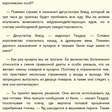
королевских особ?
— Помимо стражи я назначил дегустатора блюд, который за
три часа до трапезы будет пробовать всю еду. Мы не можем
исключить возможность медленнодействующих ядов, но я
считаю необходимой данную предосторожность.
— Дегустатор блюд, — вздохнул Теадор. — Словно
королевство откатилось назад, в дремучие века. Помимо
данного назначения и кухарок в тюрьме были еще какие-то
шаги?
— Как раз кухарок мы не трогали. Ее величество болезненно
относится к смене привычной диеты и особо указала, что не
желает смены поваров и кухарок. Поэтому я ограничился тем,
что приставил несколько стражников у входа и выхода. Им
запрещено выпускать из дворца поваров, а также они следят, с
кем они контактируют.
— Ты принял верное решение. Они могли использовать яд
при готовке. Мне пришло сообщение от Кали, — сказал Теадор,
похлопывая по плечу, где вертела головой крошечная
серебряная птичка. — Яд находился в вишневом пироге. Также