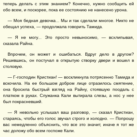
теперь делать с этим знанием? Конечно, нужно сообщить ей
обо всем, и поскорее, пока ее состоянию не нанесено урона.
— Моя бедная девочка... Мы и так сделали многое. Никто не
обещал успеха, — продолжала говорить Тамида.
— Я не могу... Это просто невыносимо, — всхлипывая,
сказала Райна.
Впрочем, он может и ошибаться. Вдруг дело в другом?
Решившись, он постучал в открытую створку двери и вошел в
столовую.
— Г-господин Кристиан! — воскликнула потрясенно Тамида и
вскочила. На ее большом добром лице отразилось смятение,
она бросила быстрый взгляд на Райну, стоявшую поодаль с
платком в руках. Служанка Кали вытирала слезы, а нос у нее
был покрасневший.
— Я невольно услышал ваш разговор, — сказал Кристиан,
стараясь, чтобы его голос звучал строго и холодно. — Попрошу
вас немедленно объяснить, что все это значит, иначе я тот же
час доложу обо всем госпоже Кали.