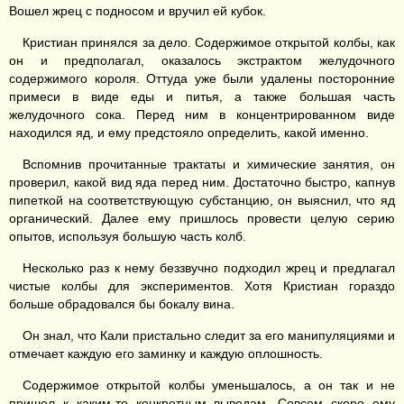
Вошел жрец с подносом и вручил ей кубок.
Кристиан принялся за дело. Содержимое открытой колбы, как
он и предполагал, оказалось экстрактом желудочного
содержимого короля. Оттуда уже были удалены посторонние
примеси в виде еды и питья, а также большая часть
желудочного сока. Перед ним в концентрированном виде
находился яд, и ему предстояло определить, какой именно.
Вспомнив прочитанные трактаты и химические занятия, он
проверил, какой вид яда перед ним. Достаточно быстро, капнув
пипеткой на соответствующую субстанцию, он выяснил, что яд
органический. Далее ему пришлось провести целую серию
опытов, используя большую часть колб.
Несколько раз к нему беззвучно подходил жрец и предлагал
чистые колбы для экспериментов. Хотя Кристиан гораздо
больше обрадовался бы бокалу вина.
Он знал, что Кали пристально следит за его манипуляциями и
отмечает каждую его заминку и каждую оплошность.
Содержимое открытой колбы уменьшалось, а он так и не
пришел к каким-то конкретным выводам. Совсем скоро ему