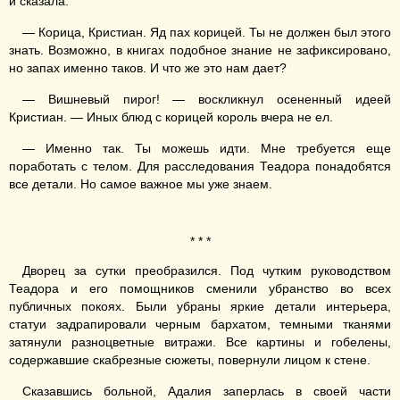
и сказала:
— Корица, Кристиан. Яд пах корицей. Ты не должен был этого
знать. Возможно, в книгах подобное знание не зафиксировано,
но запах именно таков. И что же это нам дает?
— Вишневый пирог! — воскликнул осененный идеей
Кристиан. — Иных блюд с корицей король вчера не ел.
— Именно так. Ты можешь идти. Мне требуется еще
поработать с телом. Для расследования Теадора понадобятся
все детали. Но самое важное мы уже знаем.
* * *
Дворец за сутки преобразился. Под чутким руководством
Теадора и его помощников сменили убранство во всех
публичных покоях. Были убраны яркие детали интерьера,
статуи задрапировали черным бархатом, темными тканями
затянули разноцветные витражи. Все картины и гобелены,
содержавшие скабрезные сюжеты, повернули лицом к стене.
Сказавшись больной, Адалия заперлась в своей части