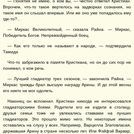
— Понятия не имею, о ком вы, — честно ответил Кристиан.
Впрочем, что-то такое вертелось на задворках сознания, но
такое имя он слышал впервые. Или же оно уже попадалось ему
где-то?...
— Миркас Великолепный, — сказала Райна. — Миркас,
Победитель Богов. Непревзойденный боец.
— Как его только не называют в народе, — подтвердила
Тамида.
Что-то забрезжило в памяти Кристиана, но он до сих пор не
понимал, о ком речь.
— Лучший гладиатор трех сезонов, — закончила Райна. —
Миркас трижды брал высшую награду Арены. И до этой весны
его никто не мог одолеть.
Наконец он вспомнил. Кристиан никогда не интересовался
гладиаторскими боями. Родители его не ездили в столицу,
друзья семьи тоже не увлекались ставками на лучших
гладиаторов. Это прошло мимо него. Но некоторые имена
оставались на слуху у всех. Например, Варцелла Златовласая,
державшая Арену в страхе несколько лет. Или Фэйфэй Варвар,