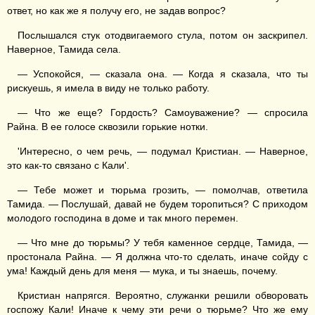
ответ, но как же я получу его, не задав вопрос?
Послышался стук отодвигаемого стула, потом он заскрипел.
Наверное, Тамида села.
— Успокойся, — сказала она. — Когда я сказала, что ты
рискуешь, я имела в виду не только работу.
— Что же еще? Гордость? Самоуважение? — спросила
Райна. В ее голосе сквозили горькие нотки.
'Интересно, о чем речь, — подумал Кристиан. — Наверное,
это как-то связано с Кали'.
— Тебе может и тюрьма грозить, — помолчав, ответила
Тамида. — Послушай, давай не будем торопиться? С приходом
молодого господина в доме и так много перемен.
— Что мне до тюрьмы? У тебя каменное сердце, Тамида, —
простонала Райна. — Я должна что-то сделать, иначе сойду с
ума! Каждый день для меня — мука, и ты знаешь, почему.
Кристиан напрягся. Вероятно, служанки решили обворовать
госпожу Кали! Иначе к чему эти речи о тюрьме? Что же ему