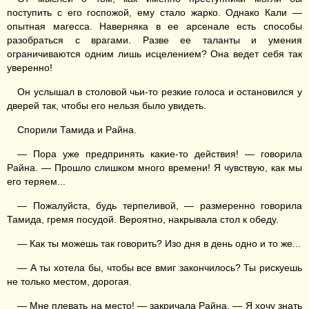
поступить с его госпожой, ему стало жарко. Однако Кали —
опытная магесса. Наверняка в ее арсенале есть способы
разобраться с врагами. Разве ее таланты и умения
ограничиваются одним лишь исцелением? Она ведет себя так
уверенно!
Он услышал в столовой чьи-то резкие голоса и остановился у
дверей так, чтобы его нельзя было увидеть.
Спорили Тамида и Райна.
— Пора уже предпринять какие-то действия! — говорила
Райна. — Прошло слишком много времени! Я чувствую, как мы
его теряем...
— Пожалуйста, будь терпеливой, — размеренно говорила
Тамида, гремя посудой. Вероятно, накрывала стол к обеду.
— Как ты можешь так говорить? Изо дня в день одно и то же...
— А ты хотела бы, чтобы все вмиг закончилось? Ты рискуешь
не только местом, дорогая.
— Мне плевать на место! — закричала Райна. — Я хочу знать