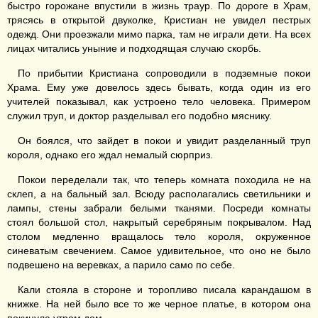
быстро горожане впустили в жизнь траур. По дороге в Храм,
трясясь в открытой двуколке, Кристиан не увидел пестрых
одежд. Они проезжали мимо парка, там не играли дети. На всех
лицах читались уныние и подходящая случаю скорбь.
По прибытии Кристиана сопроводили в подземные покои
Храма. Ему уже довелось здесь бывать, когда один из его
учителей показывал, как устроено тело человека. Примером
служил труп, и доктор разделывал его подобно мяснику.
Он боялся, что зайдет в покои и увидит разделанный труп
короля, однако его ждал немалый сюрприз.
Покои переделали так, что теперь комната походила не на
склеп, а на бальный зал. Всюду располагались светильники и
лампы, стены забрали белыми тканями. Посреди комнаты
стоял большой стол, накрытый серебряным покрывалом. Над
столом медленно вращалось тело короля, окруженное
синеватым свечением. Самое удивительное, что оно не было
подвешено на веревках, а парило само по себе.
Кали стояла в стороне и торопливо писала карандашом в
книжке. На ней было все то же черное платье, в котором она