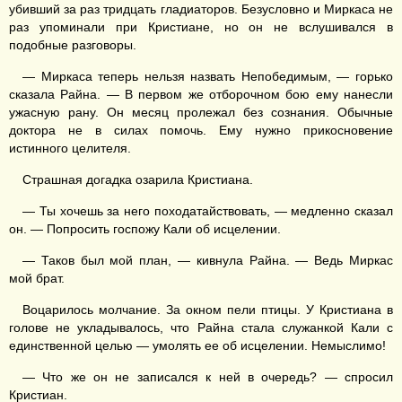
убивший за раз тридцать гладиаторов. Безусловно и Миркаса не
раз упоминали при Кристиане, но он не вслушивался в
подобные разговоры.
— Миркаса теперь нельзя назвать Непобедимым, — горько
сказала Райна. — В первом же отборочном бою ему нанесли
ужасную рану. Он месяц пролежал без сознания. Обычные
доктора не в силах помочь. Ему нужно прикосновение
истинного целителя.
Страшная догадка озарила Кристиана.
— Ты хочешь за него походатайствовать, — медленно сказал
он. — Попросить госпожу Кали об исцелении.
— Таков был мой план, — кивнула Райна. — Ведь Миркас
мой брат.
Воцарилось молчание. За окном пели птицы. У Кристиана в
голове не укладывалось, что Райна стала служанкой Кали с
единственной целью — умолять ее об исцелении. Немыслимо!
— Что же он не записался к ней в очередь? — спросил
Кристиан.