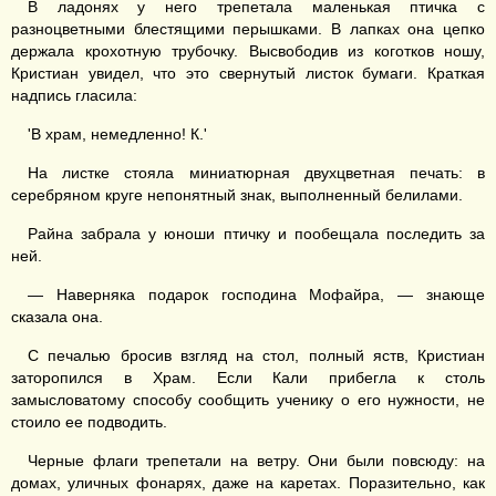
В ладонях у него трепетала маленькая птичка с
разноцветными блестящими перышками. В лапках она цепко
держала крохотную трубочку. Высвободив из коготков ношу,
Кристиан увидел, что это свернутый листок бумаги. Краткая
надпись гласила:
'В храм, немедленно! К.'
На листке стояла миниатюрная двухцветная печать: в
серебряном круге непонятный знак, выполненный белилами.
Райна забрала у юноши птичку и пообещала последить за
ней.
— Наверняка подарок господина Мофайра, — знающе
сказала она.
С печалью бросив взгляд на стол, полный яств, Кристиан
заторопился в Храм. Если Кали прибегла к столь
замысловатому способу сообщить ученику о его нужности, не
стоило ее подводить.
Черные флаги трепетали на ветру. Они были повсюду: на
домах, уличных фонарях, даже на каретах. Поразительно, как