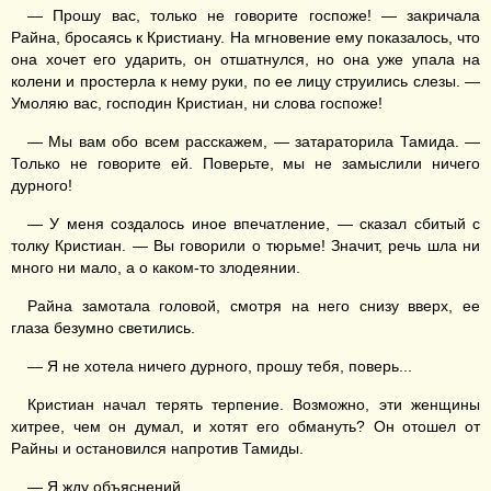
— Прошу вас, только не говорите госпоже! — закричала
Райна, бросаясь к Кристиану. На мгновение ему показалось, что
она хочет его ударить, он отшатнулся, но она уже упала на
колени и простерла к нему руки, по ее лицу струились слезы. —
Умоляю вас, господин Кристиан, ни слова госпоже!
— Мы вам обо всем расскажем, — затараторила Тамида. —
Только не говорите ей. Поверьте, мы не замыслили ничего
дурного!
— У меня создалось иное впечатление, — сказал сбитый с
толку Кристиан. — Вы говорили о тюрьме! Значит, речь шла ни
много ни мало, а о каком-то злодеянии.
Райна замотала головой, смотря на него снизу вверх, ее
глаза безумно светились.
— Я не хотела ничего дурного, прошу тебя, поверь...
Кристиан начал терять терпение. Возможно, эти женщины
хитрее, чем он думал, и хотят его обмануть? Он отошел от
Райны и остановился напротив Тамиды.
— Я жду объяснений.