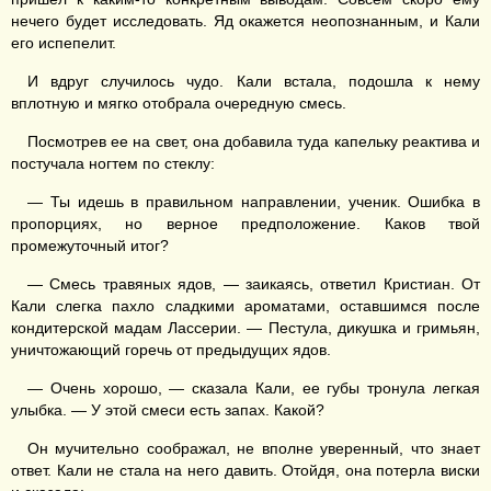
нечего будет исследовать. Яд окажется неопознанным, и Кали
его испепелит.
И вдруг случилось чудо. Кали встала, подошла к нему
вплотную и мягко отобрала очередную смесь.
Посмотрев ее на свет, она добавила туда капельку реактива и
постучала ногтем по стеклу:
— Ты идешь в правильном направлении, ученик. Ошибка в
пропорциях, но верное предположение. Каков твой
промежуточный итог?
— Смесь травяных ядов, — заикаясь, ответил Кристиан. От
Кали слегка пахло сладкими ароматами, оставшимся после
кондитерской мадам Лассерии. — Пестула, дикушка и гримьян,
уничтожающий горечь от предыдущих ядов.
— Очень хорошо, — сказала Кали, ее губы тронула легкая
улыбка. — У этой смеси есть запах. Какой?
Он мучительно соображал, не вполне уверенный, что знает
ответ. Кали не стала на него давить. Отойдя, она потерла виски