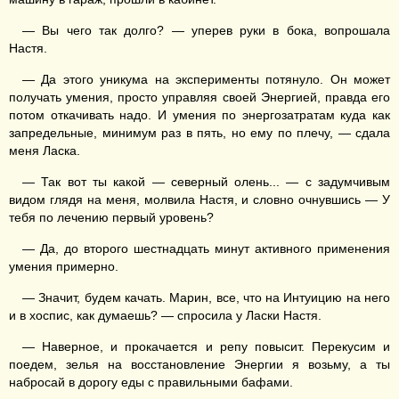
— Вы чего так долго? — уперев руки в бока, вопрошала
Настя.
— Да этого уникума на эксперименты потянуло. Он может
получать умения, просто управляя своей Энергией, правда его
потом откачивать надо. И умения по энергозатратам куда как
запредельные, минимум раз в пять, но ему по плечу, — сдала
меня Ласка.
— Так вот ты какой — северный олень... — с задумчивым
видом глядя на меня, молвила Настя, и словно очнувшись — У
тебя по лечению первый уровень?
— Да, до второго шестнадцать минут активного применения
умения примерно.
— Значит, будем качать. Марин, все, что на Интуицию на него
и в хоспис, как думаешь? — спросила у Ласки Настя.
— Наверное, и прокачается и репу повысит. Перекусим и
поедем, зелья на восстановление Энергии я возьму, а ты
набросай в дорогу еды с правильными бафами.