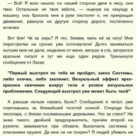
— Всё! Я всех нашла: по нашей стороне двое в лесу, они
твои. Остальные не твоя забота, — нырнув на секунду в
машину, она бросила мне в руки пистолет и, не прекращая
движения, рванула на другую сторону дороги, постепенно
исчезая.
Вот бля! Чё за херь? Я что, боевик, мать её за ногу! Мне
перестрелки на срочке уже осточертели! Долго заниматься
нытьем мне не дали, недалеко от меня, метрах в ста, загорелся
красным силуэт и тут же еще один рядом. Тренькнуло
сообщение от Ласки:
"Первый выстрел по тебе не пройдет, закон Системы,
либо осечка, либо заклинит. Визуальный эффект ярко-
красное свечение вокруг тела и резкое визуальное
приближение. Следующий выстрел уже может быть твой"
А раньше нельзя сказать было? Сообщение я читал, уже
спрятавшись за ближайшей толстой осиной. Спереди был
лесопарк, с близко посаженными деревьями. Что за ствол? Не
знаю такого, двойной предохранитель, причём второй на
рукояти, зажимается при обхвате. Выскочила системка с
описанием оружия. Да мне ли не похрен? Я людей убивать не