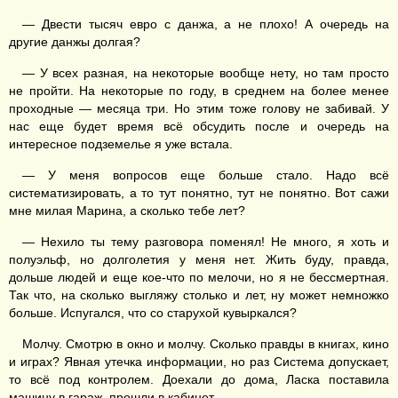
— Двести тысяч евро с данжа, а не плохо! А очередь на
другие данжы долгая?
— У всех разная, на некоторые вообще нету, но там просто
не пройти. На некоторые по году, в среднем на более менее
проходные — месяца три. Но этим тоже голову не забивай. У
нас еще будет время всё обсудить после и очередь на
интересное подземелье я уже встала.
— У меня вопросов еще больше стало. Надо всё
систематизировать, а то тут понятно, тут не понятно. Вот сажи
мне милая Марина, а сколько тебе лет?
— Нехило ты тему разговора поменял! Не много, я хоть и
полуэльф, но долголетия у меня нет. Жить буду, правда,
дольше людей и еще кое-что по мелочи, но я не бессмертная.
Так что, на сколько выгляжу столько и лет, ну может немножко
больше. Испугался, что со старухой кувыркался?
Молчу. Смотрю в окно и молчу. Сколько правды в книгах, кино
и играх? Явная утечка информации, но раз Система допускает,
то всё под контролем. Доехали до дома, Ласка поставила
машину в гараж, прошли в кабинет.