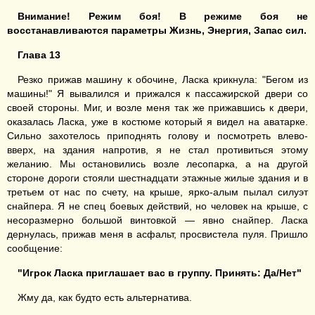
Внимание! Режим боя! В режиме боя не
восстанавливаются параметры Жизнь, Энергия,
Запас сил
.
Глава 13
Резко прижав машину к обочине, Ласка крикнула: "Бегом из
машины!" Я вывалился и прижался к пассажирской двери со
своей стороны. Миг, и возле меня так же прижавшись к двери,
оказалась Ласка, уже в костюме который я видел на аватарке.
Сильно захотелось приподнять голову и посмотреть влево-
вверх, на здания напротив, я не стал противиться этому
желанию. Мы остановились возле лесопарка, а на другой
стороне дороги стояли шестнадцати этажные жилые здания и в
третьем от нас по счету, на крыше, ярко-алым пылал силуэт
снайпера. Я не спец боевых действий, но человек на крыше, с
несоразмерно большой винтовкой — явно снайпер. Ласка
дернулась, прижав меня в асфальт, просвистела пуля. Пришло
сообщение:
"Игрок Ласка приглашает вас в группу. Принять: Да/Нет"
Жму да, как будто есть альтернатива.