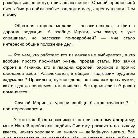
разобраться не могут, приглашают меня. С моей профессией
очень быстро найти любые зацепки и следы преступления. Тем
и живу.
— Обратная сторона медали — ассасин-следак, я фигею
дорогая редакция. А вообще Игроки, чем живут, я уже
спрашивал, но расскажи по-подробней? — мне стало
интересно общие положение дел.
— Кто чем, кто работает, кто из данжев не выбирается, а кто
вообще просто прожигает жизнь, продав статы. Кто замки
строит в Изнанке, кто в гвардии королей, баронов и прочих
феодалов воюет. Развлекается, в общем. Над своим будущем
задумался? Правильно, нужное дело, но пока заморозь думки,
как из данжа вернемся, так начнешь. Вектор мысли всё равно
поменяется.
— Слушай Марин, а уровни вообще быстро качаются? —
поинтересовался я.
— У кого как. Квесты возникают по неизвестному алгоритму,
мы с Настей пробовали подбить Систему, раскачать на выдачу
квеста, ничего хорошего не вышло — дебафнуло знатно. Всё