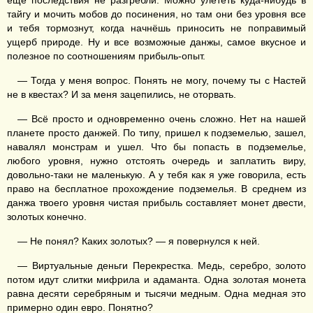
еще последствия не разгребли. Можно улететь куда-нибудь в
тайгу и мочить мобов до посинения, но там они без уровня все
и тебя тормознут, когда начнёшь приносить не поправимый
ущерб природе. Ну и все возможные данжы, самое вкусное и
полезное по соотношениям прибыль-опыт.
— Тогда у меня вопрос. Понять не могу, почему ты с Настей
не в квестах? И за меня зацепились, не оторвать.
— Всё просто и одновременно очень сложно. Нет на нашей
планете просто данжей. По типу, пришел к подземелью, зашел,
навалял монстрам и ушел. Что бы попасть в подземелье,
любого уровня, нужно отстоять очередь и заплатить виру,
довольно-таки не маленькую. А у тебя как я уже говорила, есть
право на бесплатное прохождение подземелья. В среднем из
данжа твоего уровня чистая прибыль составляет монет двести,
золотых конечно.
— Не понял? Каких золотых? — я повернулся к ней.
— Виртуальные деньги Перекрестка. Медь, серебро, золото
потом идут слитки мифрила и адаманта. Одна золотая монета
равна десяти серебряным и тысячи медным. Одна медная это
примерно один евро. Понятно?