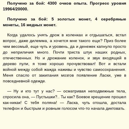
Получено за бой: 4300 очков опыта. Прогресс уровня
199
6
4/20000.
Получено за бой: 5 золотых монет, 4 серебряные
монеты, 16 медных монет.
Когда удалось унять дрож в коленках и отдышаться, встал
вопрос, даже дилемма, а хочется мне такого еще? Приз более
чем весомый, еще чуть и уровень, да и денежек капнуло просто
до неприличия много. Почти триста штук наших родных,
отечественных. Но и дрожание коленок, и звук входящей в
дерево пули, я тоже хорошо прочувствовал! Вот и встали
войной между собой жажда наживы и чувство самосохранения.
Меня спасло от закипания мозгов появление Ласки, уже в
повседневной одежде.
— Ну и кто тут у нас? — осматривая неподвижные тела,
спросила она, — Пустышки?.. Ты как? Боевое крещение прошел
как-никак! С тебя поляна! — Ласка, чуть отошла, достала
телефон и быстрым и ровным голосом что-то начала диктовать.