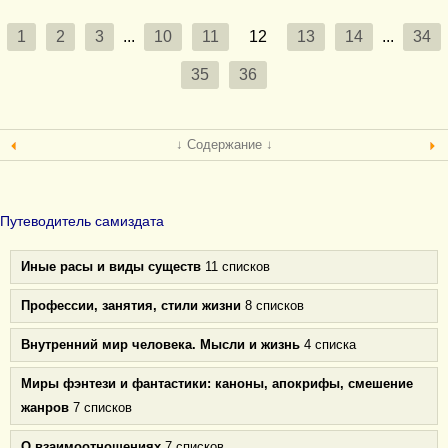
1
2
3
...
10
11
12
13
14
...
34
35
36
↓ Содержание ↓
Путеводитель самиздата
Иные расы и виды существ
11 списков
Профессии, занятия, стили жизни
8 списков
Внутренний мир человека. Мысли и жизнь
4 списка
Миры фэнтези и фантастики: каноны, апокрифы, смешение
жанров
7 списков
О взаимоотношениях
7 списков