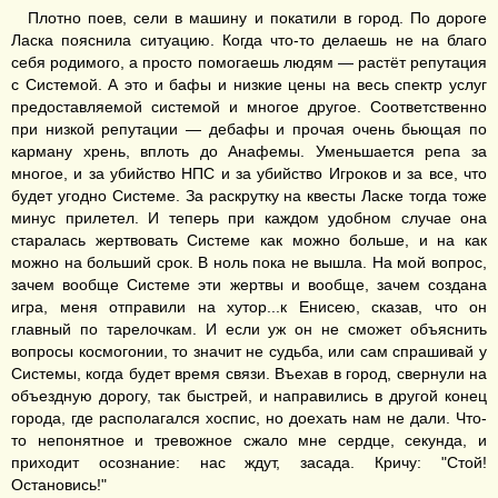
Плотно поев, сели в машину и покатили в город. По дороге
Ласка пояснила ситуацию. Когда что-то делаешь не на благо
себя родимого, а просто помогаешь людям — растёт репутация
с Системой. А это и бафы и низкие цены на весь спектр услуг
предоставляемой системой и многое другое. Соответственно
при низкой репутации — дебафы и прочая очень бьющая по
карману хрень, вплоть до Анафемы. Уменьшается репа за
многое, и за убийство НПС и за убийство Игроков и за все, что
будет угодно Системе. За раскрутку на квесты Ласке тогда тоже
минус прилетел. И теперь при каждом удобном случае она
старалась жертвовать Системе как можно больше, и на как
можно на больший срок. В ноль пока не вышла. На мой вопрос,
зачем вообще Системе эти жертвы и вообще, зачем создана
игра, меня отправили на хутор...к Енисею, сказав, что он
главный по тарелочкам. И если уж он не сможет объяснить
вопросы космогонии, то значит не судьба, или сам спрашивай у
Системы, когда будет время связи. Въехав в город, свернули на
объездную дорогу, так быстрей, и направились в другой конец
города, где располагался хоспис, но доехать нам не дали. Что-
то непонятное и тревожное сжало мне сердце, секунда, и
приходит осознание: нас ждут, засада. Кричу: "Стой!
Остановись!"