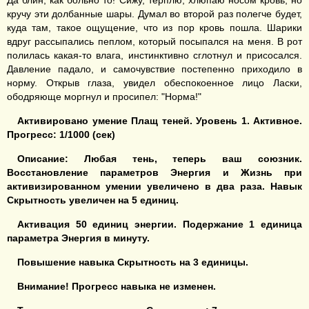
Да блин, как больно то! Сижу, терплю, хлюпаю носом кровь, но
кручу эти долбанные шары. Думал во второй раз полегче будет,
куда там, такое ощущение, что из пор кровь пошла. Шарики
вдруг рассыпались пеплом, который посыпался на меня. В рот
полилась какая-то влага, инстинктивно сглотнул и присосался.
Давление падало, и самочувствие постепенно приходило в
норму. Открыв глаза, увидел обеспокоенное лицо Ласки,
ободряюще моргнул и просипел: "Норма!"
Активировано умение Плащ теней
.
У
ровень 1. Активное.
Прогресс: 1/1000 (сек)
Описание: Любая тень,
теперь
ваш союзник.
Восстановление
параметров
Энерги
я
и Жизн
ь
при
активизированном умении увеличено в два раза. Навык
Скрытность
увеличен на 5 единиц
.
Активация 50
единиц энергии. Подержание 1 единица
параметра Энергия
в минуту.
Повышение навыка Скрытность
на
3
единицы.
Внимание! Прогресс навыка не изменен.