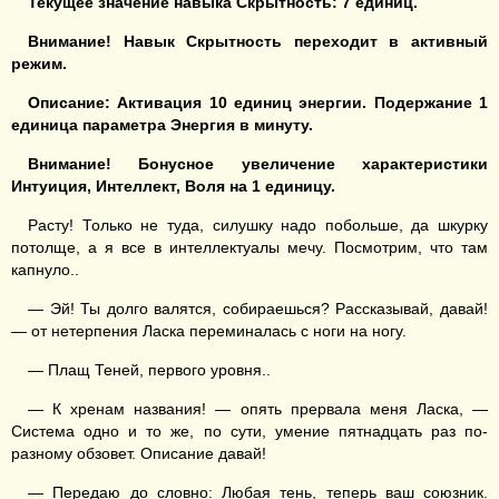
Текущее значение навыка Скрытность: 7
единиц.
Внимание! Навык Скрытность переходит в активный
режим.
Описание: Активация 10
единиц энергии. Подержание 1
единица параметра
Энергия
в минуту.
Внимание! Бонусное увеличение характеристики
Интуиция, Интеллект, Воля на 1 единицу.
Расту! Только не туда, силушку надо побольше, да шкурку
потолще, а я все в интеллектуалы мечу. Посмотрим, что там
капнуло..
— Эй! Ты долго валятся, собираешься? Рассказывай, давай!
— от нетерпения Ласка переминалась с ноги на ногу.
— Плащ Теней, первого уровня..
— К хренам названия! — опять прервала меня Ласка, —
Система одно и то же, по сути, умение пятнадцать раз по-
разному обзовет. Описание давай!
— Передаю до словно: Любая тень, теперь ваш союзник.