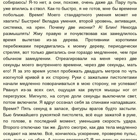
собираюсь! Я-то нет, а они, похоже, очень даже да. Пару пуль
уже впились в ствол. Как-то быстро, я не готов, мне бы времени
побольше. Время! Моего стандартного умения может не
хватить! Быстрее! Вкладка умения, второй уровень, активация,
системка, на хрен. Почему две иконки? А! Блин! Некогда
размышлять! Жму правую и почувствовав как замедлилось
время вылетаю из-за дерева. Противники короткими
перебежками передвигались к моему дереву, периодически
стреляя, вот только двигались они гораздо медленнее, чем при
обычном замедлении. Отреагировали на меня через две
секунды моего внутреннего времени, через две секунды, мать
его! Я за это время успел пробежать двадцать метров по чуть
изогнутой кривой в их сторону. Руки с зажатыми пистолетами
начали медленно поворачиваться в мою сторону, не успеваю!
Рванул из-за всех сил, ощущая как рвутся мышцы ног от
перегрузок. Мигнуло, на сотую доли секунды выключили свет,
потом включили. Я вдруг осознал себя за спинами нападавших.
Время? Пять секунд в запасе, фигуры врагов будто застыли.
Бью ближайшего рукояткой пистолета, всё еще зажатой в руке,
по голове, в последний момент, уменьшив скорость удара.
Второго отключаю так же. Долго смотрю, как два тела медленно
оседают на землю. Всё, кончилось ускорение, проверяю пульс,
есть пульс, не убил. А зачем проверял? Я же вижу их полоски