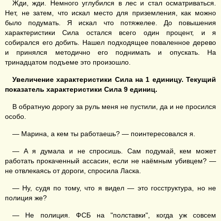
Жди, жди. Немного углубился в лес и стал осматриваться.
Нет, не затем, что искал место для приземления, как можно
было подумать. Я искал что потяжелее. До повышения
характеристики Сила остался всего один процент, и я
собирался его добить. Нашел подходящее поваленное дерево
и принялся методично его поднимать и опускать. На
тринадцатом подъеме это произошло.
У
величение характеристики
Сила
на 1 единицу.
Текущий
показатель характеристики Сила 9 единиц.
В обратную дорогу за руль меня не пустили, да и не просился
особо.
— Марина, а кем ты работаешь? — поинтересовался я.
— А я думала и не спросишь. Сам подумай, кем может
работать прокаченный ассасин, если не наёмным убивцем? —
не отвлекаясь от дороги, спросила Ласка.
— Ну, судя по тому, что я видел — это госструктура, но не
полиция же?
— Не полиция. ФСБ на "полставки", когда уж совсем