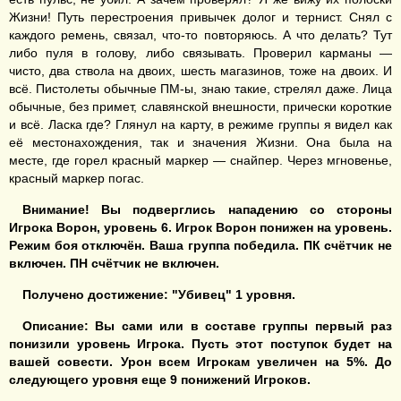
Жизни! Путь перестроения привычек долог и тернист. Снял с
каждого ремень, связал, что-то повторяюсь. А что делать? Тут
либо пуля в голову, либо связывать. Проверил карманы —
чисто, два ствола на двоих, шесть магазинов, тоже на двоих. И
всё. Пистолеты обычные ПМ-ы, знаю такие, стрелял даже. Лица
обычные, без примет, славянской внешности, прически короткие
и всё. Ласка где? Глянул на карту, в режиме группы я видел как
её местонахождения, так и значения Жизни. Она была на
месте, где горел красный маркер — снайпер. Через мгновенье,
красный маркер погас.
Внимание! Вы подверглись на
падению со стороны
Игрока Ворон, уровень 6.
Игрок
В
орон понижен на уровень.
Режим боя отключён. Ваша группа победила. ПК счётчик не
включен. ПН счётчик не включен.
Получено достижение: "
Убивец
" 1 уровня.
Описание: Вы сами или в составе группы первый раз
понизили уровень Игрока. Пусть этот поступок будет на
вашей совести. Урон всем Игрокам увеличен на 5%. До
следующего уровня еще 9 понижений Игроков.