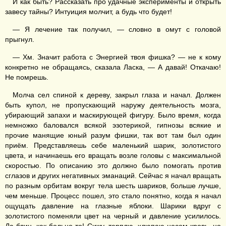
И как быть? Рассказать про удачные эксперименты и открыть
завесу тайны? Интуиция молчит, а будь что будет!
— Я лечение так получил, — словно в омут с головой
прыгнул.
— Хм. Значит работа с Энергией твоя фишка? — не к кому
конкретно не обращаясь, сказала Ласка, — А давай! Откачаю!
Не помрешь.
Молча сел спиной к дереву, закрыл глаза и начал. Должен
быть купол, не пропускающий наружу деятельность мозга,
убирающий запахи и маскирующей фигуру. Было время, когда
немножко баловался всякой эзотерикой, гипнозы всякие и
прочие манящие юный разум фишки, так вот там был один
приём. Представляешь себе маленький шарик, золотистого
цвета, и начинаешь его вращать возле головы с максимальной
скоростью. По описанию это должно было помогать против
сглазов и других негативных эманаций. Сейчас я начал вращать
по разным орбитам вокруг тела шесть шариков, больше лучше,
чем меньше. Процесс пошел, это стало понятно, когда я начал
ощущать давление на глазные яблоки. Шарики вдруг с
золотистого поменяли цвет на черный и давление усилилось.