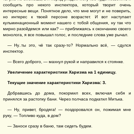
сообщить про некого инспектора, который творит очень
интересные вещи. Понятное дело, что мне могут и не поверить,
но интерес к твоей персоне возрастет. И вот наступает
кульминационный момент нашего с тобой общения, ну так что
мирно разойдемся или как? — приближаясь к окончанию своего
монолога, я все повышал голос, и последние слова уже рычал.
— Ну..ты это, чё так сразу-то? Нормально всё, — сдулся
инспектор.
— Всего доброго, — махнул рукой и направился к стоянке.
Увеличение характеристики Харизма на 1
единицу
.
Текущие значение характеристики Харизма:
3
.
Добравшись до дома, покормил всех, включая себя и
принялся за растопку бани. Через полчаса подкатил Митька.
— Ну, привет, бродяга! — поздоровался он, пожимая мне
руку, — Топливо куда, в дом?
— Заноси сразу в баню, там сидеть будем.