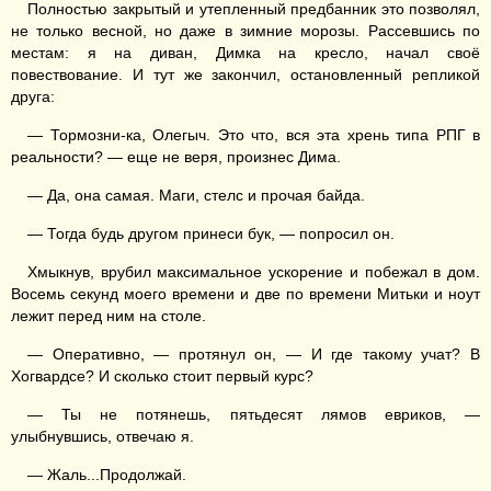
Полностью закрытый и утепленный предбанник это позволял,
не только весной, но даже в зимние морозы. Рассевшись по
местам: я на диван, Димка на кресло, начал своё
повествование. И тут же закончил, остановленный репликой
друга:
— Тормозни-ка, Олегыч. Это что, вся эта хрень типа РПГ в
реальности? — еще не веря, произнес Дима.
— Да, она самая. Маги, стелс и прочая байда.
— Тогда будь другом принеси бук, — попросил он.
Хмыкнув, врубил максимальное ускорение и побежал в дом.
Восемь секунд моего времени и две по времени Митьки и ноут
лежит перед ним на столе.
— Оперативно, — протянул он, — И где такому учат? В
Хогвардсе? И сколько стоит первый курс?
— Ты не потянешь, пятьдесят лямов евриков, —
улыбнувшись, отвечаю я.
— Жаль...Продолжай.