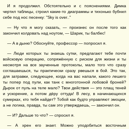
И я продолжил. Обстоятельно и с пояснениями. Димка
чертил таблицы, строил какие-то диаграммы и тихонько бубнил
себе под нос песенку: "Sky is over.."
— Ну что я могу сказать, — произнес он после того как
закончил колдовать над ноутом, — Шарик, ты балбес!
— А в дыню? Обоснуйте, профессор — попросил я.
— Люди которых ты знаешь сутки, предлагают тебе почти
войсковую операцию, сопряжённую с риском для жизни и ты
несмотря на все заученные протоколы, мало того что сразу
соглашаешься, ты практически сразу рвешься в бой. Это так,
для затравки, следующее, когда на вас напали, какого лешего
ты попер под пули, как танк с многотонной лобовой броней?
Дырок от пуль на теле мало? Твои действия — это плащ теней
и ускорение, а потом дёру оттуда! В лесу, в начинающихся
сумерках, кто тебя найдет? Тобой как будто управляют эмоции,
а не логика, правда, ты сам это утверждаешь, — закончил он.
— И? Дальше то что? — спросил я.
— А хрен его знает. Можно уподобиться восточным