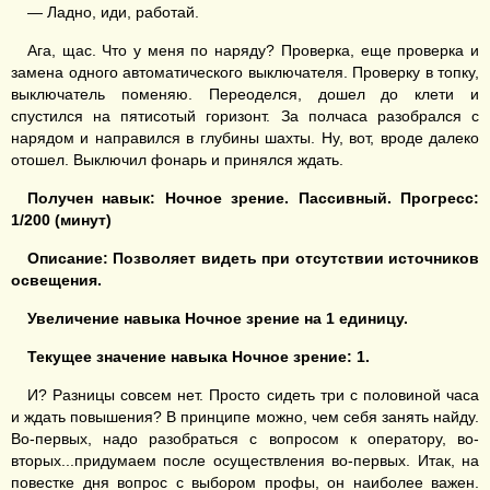
— Ладно, иди, работай.
Ага, щас. Что у меня по наряду? Проверка, еще проверка и
замена одного автоматического выключателя. Проверку в топку,
выключатель поменяю. Переоделся, дошел до клети и
спустился на пятисотый горизонт. За полчаса разобрался с
нарядом и направился в глубины шахты. Ну, вот, вроде далеко
отошел. Выключил фонарь и принялся ждать.
Получен навык:
Ночное зрение
. Пассивный. Прогресс:
1
/200 (минут)
Описание:
Позволяет видеть при отсутствии источников
освещения
.
У
велич
ение навыка
Ночное зрение
на
1
единицу
.
Текущее значение навыка
Ночное зрение
: 1.
И? Разницы совсем нет. Просто сидеть три с половиной часа
и ждать повышения? В принципе можно, чем себя занять найду.
Во-первых, надо разобраться с вопросом к оператору, во-
вторых...придумаем после осуществления во-первых. Итак, на
повестке дня вопрос с выбором профы, он наиболее важен.