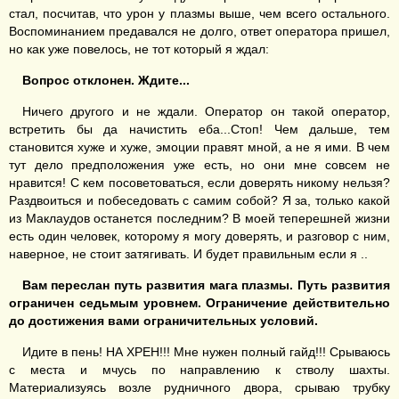
стал, посчитав, что урон у плазмы выше, чем всего остального.
Воспоминанием предавался не долго, ответ оператора пришел,
но как уже повелось, не тот который я ждал:
Вопрос отклонен. Ждите...
Ничего другого и не ждали. Оператор он такой оператор,
встретить бы да начистить еба...Стоп! Чем дальше, тем
становится хуже и хуже, эмоции правят мной, а не я ими. В чем
тут дело предположения уже есть, но они мне совсем не
нравится! С кем посоветоваться, если доверять никому нельзя?
Раздвоиться и побеседовать с самим собой? Я за, только какой
из Маклаудов останется последним? В моей теперешней жизни
есть один человек, которому я могу доверять, и разговор с ним,
наверное, не стоит затягивать. И будет правильным если я ..
Вам переслан путь развития мага плазмы. Путь развития
ограничен
седьмым
уровнем. Ограничение действительно
до достижения вами ограничительных условий.
Идите в пень! НА ХРЕН!!! Мне нужен полный гайд!!! Срываюсь
с места и мчусь по направлению к стволу шахты.
Материализуясь возле рудничного двора, срываю трубку