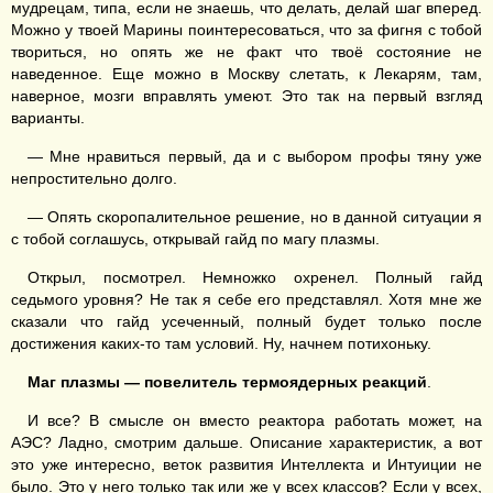
мудрецам, типа, если не знаешь, что делать, делай шаг вперед.
Можно у твоей Марины поинтересоваться, что за фигня с тобой
твориться, но опять же не факт что твоё состояние не
наведенное. Еще можно в Москву слетать, к Лекарям, там,
наверное, мозги вправлять умеют. Это так на первый взгляд
варианты.
— Мне нравиться первый, да и с выбором профы тяну уже
непростительно долго.
— Опять скоропалительное решение, но в данной ситуации я
с тобой соглашусь, открывай гайд по магу плазмы.
Открыл, посмотрел. Немножко охренел. Полный гайд
седьмого уровня? Не так я себе его представлял. Хотя мне же
сказали что гайд усеченный, полный будет только после
достижения каких-то там условий. Ну, начнем потихоньку.
Маг плазмы — повелитель термоядерных реакций
.
И все? В смысле он вместо реактора работать может, на
АЭС? Ладно, смотрим дальше. Описание характеристик, а вот
это уже интересно, веток развития Интеллекта и Интуиции не
было. Это у него только так или же у всех классов? Если у всех,