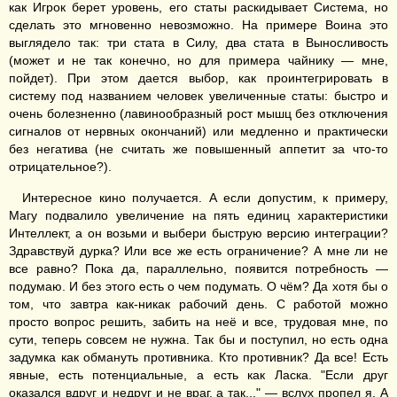
как Игрок берет уровень, его статы раскидывает Система, но
сделать это мгновенно невозможно. На примере Воина это
выглядело так: три стата в Силу, два стата в Выносливость
(может и не так конечно, но для примера чайнику — мне,
пойдет). При этом дается выбор, как проинтегрировать в
систему под названием человек увеличенные статы: быстро и
очень болезненно (лавинообразный рост мышц без отключения
сигналов от нервных окончаний) или медленно и практически
без негатива (не считать же повышенный аппетит за что-то
отрицательное?).
Интересное кино получается. А если допустим, к примеру,
Магу подвалило увеличение на пять единиц характеристики
Интеллект, а он возьми и выбери быструю версию интеграции?
Здравствуй дурка? Или все же есть ограничение? А мне ли не
все равно? Пока да, параллельно, появится потребность —
подумаю. И без этого есть о чем подумать. О чём? Да хотя бы о
том, что завтра как-никак рабочий день. С работой можно
просто вопрос решить, забить на неё и все, трудовая мне, по
сути, теперь совсем не нужна. Так бы и поступил, но есть одна
задумка как обмануть противника. Кто противник? Да все! Есть
явные, есть потенциальные, а есть как Ласка. "Если друг
оказался вдруг и недруг и не враг, а так..." — вслух пропел я. А