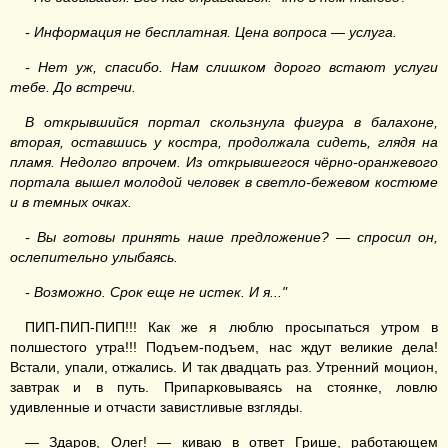
-
Информация не бесплатная. Цена вопроса — услуга.
-
Нет
уж, спасибо. Нам слишком дорого встают услуги
тебе. До встречи.
В открывшийся портал скользнула фигура в балахоне,
вторая, оставшись у костра, продолжала сидеть, глядя на
пламя.
Не
долго впрочем. Из открывшегося чёрно-оранжевого
портала вышел молодой человек в светло-бежевом костюме
и в темных очках.
-
Вы готовы принять наше предложение? — спросил он,
ослепительно улыбаясь.
-
Возможно. Срок еще не истек. И я.
.
."
ПИП-ПИП-ПИП!!! Как же я люблю просыпаться утром в
полшестого утра!!! Подъем-подъем, нас ждут великие дела!
Встали, упали, отжались. И так двадцать раз. Утренний моцион,
завтрак и в путь. Припарковываясь на стоянке, ловлю
удивленные и отчасти завистливые взгляды.
— Здаров, Олег! — киваю в ответ Грише, работающем