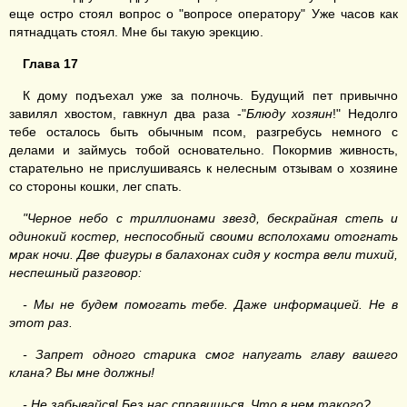
еще остро стоял вопрос о "вопросе оператору" Уже часов как
пятнадцать стоял. Мне бы такую эрекцию.
Глава
17
К дому подъехал уже за полночь. Будущий пет привычно
завилял хвостом, гавкнул два раза -"
Блюду хозяин
!" Недолго
тебе осталось быть обычным псом, разгребусь немного с
делами и займусь тобой основательно. Покормив живность,
старательно не прислушиваясь к нелесным отзывам о хозяине
со стороны кошки, лег спать.
"Черное небо с триллионами звезд, бескрайная степь и
одинокий костер, неспособный своими всполохами отогнать
мрак ночи. Две фигуры в балахонах сидя у костра вели тихий,
неспешный разговор:
-
Мы не будем помогать тебе. Даже информацией. Не в
этот раз.
-
Запрет одного старика смог напугать главу вашего
клана? Вы мне должны!
-
Не забывайся! Без нас справишься. Что в нем такого?