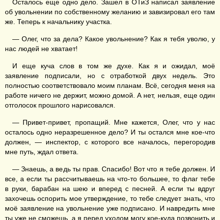
Осталось еще одно дело. Зашел в ОТиЗ написал заявление
об увольнении по собственному желанию и завизировал его там
же. Теперь к начальнику участка.
— Олег, что за дела? Какое увольнение? Как я тебя уволю, у
нас людей не хватает!
И еще куча слов в том же духе. Как я и ожидал, моё
заявление подписали, но с отработкой двух недель. Это
полностью соответствовало моим планам. Всё, сегодня меня на
работе ничего не держит, можно домой. А нет, нельзя, еще один
отголосок прошлого нарисовался.
— Привет-привет, пропащий. Мне кажется, Олег, что у нас
осталось одно неразрешенное дело? И ты остался мне кое-что
должен, — инспектор, с которого все началось, перегородив
мне путь, ждал ответа.
— Знаешь, а ведь ты прав. Спасибо! Вот что я тебе должен. И
все, а если ты рассчитываешь на что-то большее, то флаг тебе
в руки, барабан на шею и вперед с песней. А если ты вдруг
захочешь оспорить мое утверждение, то тебе следует знать, что
моё заявление на увольнение уже подписано. И навредить мне
ты уже не сможешь, а я перед уходом могу кое-куда позвонить и