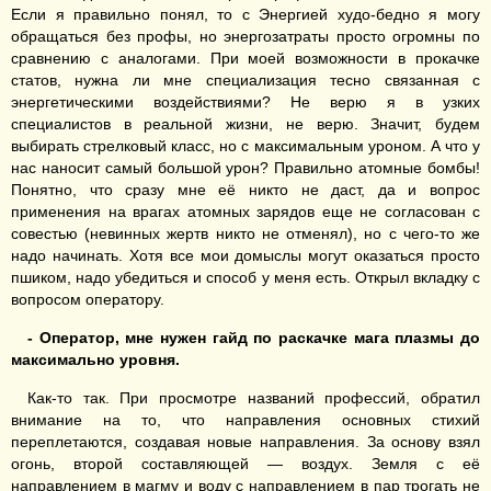
Если я правильно понял, то с Энергией худо-бедно я могу
обращаться без профы, но энергозатраты просто огромны по
сравнению с аналогами. При моей возможности в прокачке
статов, нужна ли мне специализация тесно связанная с
энергетическими воздействиями? Не верю я в узких
специалистов в реальной жизни, не верю. Значит, будем
выбирать стрелковый класс, но с максимальным уроном. А что у
нас наносит самый большой урон? Правильно атомные бомбы!
Понятно, что сразу мне её никто не даст, да и вопрос
применения на врагах атомных зарядов еще не согласован с
совестью (невинных жертв никто не отменял), но с чего-то же
надо начинать. Хотя все мои домыслы могут оказаться просто
пшиком, надо убедиться и способ у меня есть. Открыл вкладку с
вопросом оператору.
-
Оператор, мне нужен гайд по раскачке мага плазмы до
максимально уровня.
Как-то так. При просмотре названий профессий, обратил
внимание на то, что направления основных стихий
переплетаются, создавая новые направления. За основу взял
огонь, второй составляющей — воздух. Земля с её
направлением в магму и воду с направлением в пар трогать не