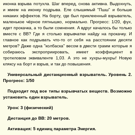
иконка взрыва потухла. Шаг вперед, снова активна. Выдохнуть,
и жмем на иконку подрыва. Еле слышимый "Пшш" и больше
никаких эффектов. На борту, где был приклеенный взрыватель,
маленькое чёрное пятнышко, нормально. Прогресс: 1/20, фух,
идет прокачка, а то были сомнения. А вдруг качалось бы только
вместе с ВВ? Где я столько взрывчатки найду на прокачку. И
главное как подрывать что-то от себя на расстоянии десяти
метров? Даже одна "колбаска" весом в двести грамм которые я
собираюсь экспроприировать, имеет коэффициент в
тротиловом эквиваленте 1,03. А это не хухры-мухры! Новую
кляксу на борт и взрыв, и так до повышения.
Универсальный дистанционный взрыватель
.
У
ровень
2
.
Прогресс:
1
/
5
0
Подходит под все типы взрывчатых веществ.
Возможно
установить один взрыватель.
Урон:
3
(физический)
Дистанция до ВВ:
2
0 метров.
Активация: 5 единиц
параметра Энергия
.