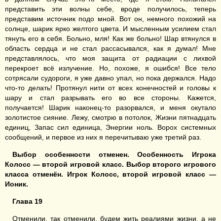
представить эти волны себе, вроде получилось, теперь
представим источник подо мной. Вот он, немного похожий на
солнце, шарик ярко желтого цвета. И мысленным усилием стал
тянуть его в себя. Больно, мля! Как же больно! Шар втянулся в
область сердца и не стал рассасывался, как я думал! Мне
представлялось, что моя защита от радиации с лихвой
перекроет всё излучение. Но, похоже, я ошибся! Все тело
сотрясали судороги, я уже давно упал, но пока держался. Надо
что-то делать! Протянул нити от всех конечностей и головы к
шару и стал разрывать его во все стороны. Кажется,
получается! Шарик наконец-то разорвался, и меня окутало
золотистое сияние. Лежу, смотрю в потолок, Жизни пятнадцать
единиц, Запас сил единица, Энергии ноль. Ворох системных
сообщений, и первое из них я перечитываю уже третий раз.
Выбор особенности отменен. Особенность Игрока
Колосс — второй игровой класс. Выбор второго игрового
класса отменён. Игрок Колосс, второй игровой класс —
Ионик
.
Глава 19
Отменили, так отменили, будем жить реалиями жизни, а не