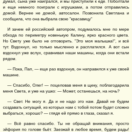
думал, сына уже наигрался, и мы приступили к еде. Поболтали
и еще немного поиграли с игрушками, а потом отправились
домой. Вернее не домой, автосалон. Позвонила Светлана и
сообщила, что она выбрала свою "красавицу"
И зачем ей российский автопром, подумалось мне по мере
обхода по периметру новенькую Калину, ярко красного цвета.
Но Свету уже было не отговорить. "Это моя малышка!", и всё
тут. Вздохнул, но только мысленно и расплатился. А вот сын
вздохнул уже вслух, сравнивая наши машины, когда они встали
рядом.
— Пока, Пап, — еще раз вздохнув, он направился к уже своей
машине.
— Спасибо, Олег! — поцеловав меня в щеку, поблагодарила
меня Света, и уже на ушко: — Может, останешься, на ночь?
— Свет. Не могу я. Да и не надо это нам. Давай не будем
создавать ситуаций, из которых нам с тобой потом будет сложно
выбраться, хорошо? — глядя ей прямо в глаза, сказал я.
— Всё равно спасибо. Ты не обращай внимания, просто
эйфория по голове бьёт. Заезжай в любое время, будем рады!