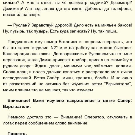
сильно? А мне в ответ: ты чё дозиметр ходячий? Дозиметр?
Дозиметр! А я ведь знаю где его взять. Добежал до телефона,
позвонил на вверх.
— Руслан? Здравствуй дорогой! Дело есть на мильён баксов!
Ну, пузырь, так пузырь. Есть куда записать? Ну, так пиши...
Продиктовал ему номер Ботаника и попросил передать, что
бы тот завез "изделие N2" мне на работу как можно быстрее.
Конспирация она такая...Договорившись с Русланом что тот мне
перезвонит, когда Димка привезет прибор, присел на скамейку в
рудном дворе. Ждать долго, минимум час, займемся делами.
Снова плащ и полез дальше копаться с распределением очков
исследований. Ветка Сапёр: мины, гранаты, бомбы. И не одно
из разветвлений не активно без изучения ветки "Взрыватели",
моим планам это не мешает, так что изучаем.
Внимание! Вами изучено направление в ветке Сапёр:
Взрыватели.
Немного достало это — Внимание! Оператор, отключить в
логах перед сообщением слово внимание.
Принято.