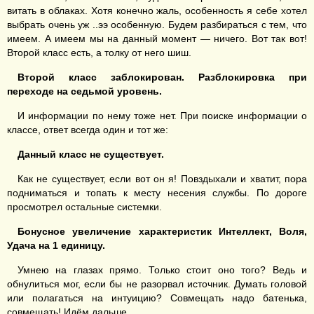
витать в облаках. Хотя конечно жаль, особенность я себе хотел
выбрать очень уж ..ээ особенную. Будем разбираться с тем, что
имеем. А имеем мы на данный момент — ничего. Вот так вот!
Второй класс есть, а толку от него шиш.
Втор
ой
класс
заблокирован. Разблокировка
при
переходе на седьмой уровень.
И информации по нему тоже нет. При поиске информации о
классе, ответ всегда один и тот же:
Данный класс не существует.
Как не существует, если вот он я! Повздыхали и хватит, пора
подниматься и топать к месту несения службы. По дороге
просмотрел остальные системки.
Бо
нусное увеличение характеристик
Интеллект, Воля
,
Удача
на 1 единицу.
Умнею на глазах прямо. Только стоит оно того? Ведь и
обнулиться мог, если бы не разорвал источник. Думать головой
или полагаться на интуицию? Совмещать надо батенька,
совмещать! Идём дальше.