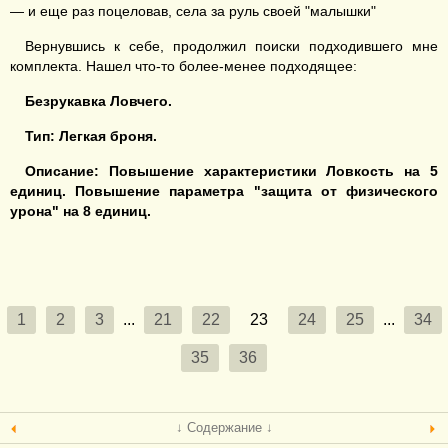
— и еще раз поцеловав, села за руль своей "малышки"
Вернувшись к себе, продолжил поиски подходившего мне
комплекта. Нашел что-то более-менее подходящее:
Безрукавка Ловчего
.
Тип:
Легкая броня
.
Описание:
Повышение характеристики Ловкость на 5
единиц
.
Повышение параметра "защита от физического
урона"
на
8 единиц.
1
2
3
...
21
22
23
24
25
...
34
35
36
↓ Содержание ↓