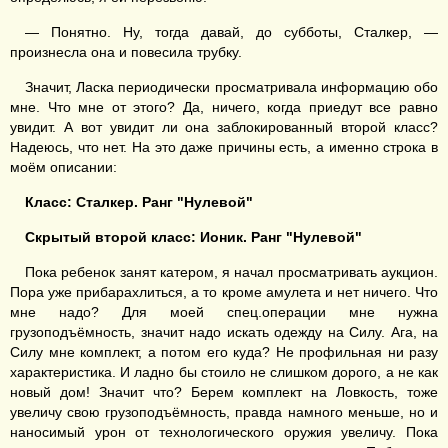
— Понятно. Ну, тогда давай, до субботы, Сталкер, —
произнесла она и повесила трубку.
Значит, Ласка периодически просматривала информацию обо
мне. Что мне от этого? Да, ничего, когда приедут все равно
увидит. А вот увидит ли она заблокированный второй класс?
Надеюсь, что нет. На это даже причины есть, а именно строка в
моём описании:
Класс: Сталкер. Ранг "Нулевой"
Скрытый второй класс: Ионик.
Р
анг "Нулевой"
Пока ребенок занят катером, я начал просматривать аукцион.
Пора уже прибарахлиться, а то кроме амулета и нет ничего. Что
мне надо? Для моей спец.операции мне нужна
грузоподъёмность, значит надо искать одежду на Силу. Ага, на
Силу мне комплект, а потом его куда? Не профильная ни разу
характеристика. И ладно бы стоило не слишком дорого, а не как
новый дом! Значит что? Берем комплект на Ловкость, тоже
увеличу свою грузоподъёмность, правда намного меньше, но и
наносимый урон от технологического оружия увеличу. Пока