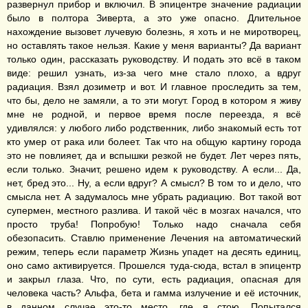
развернул прибор и включил. В эпицентре значение радиации
было в полтора Зиверта, а это уже опасно. Длительное
нахождение вызовет лучевую болезнь, я хоть и не миротворец,
но оставлять такое нельзя. Какие у меня варианты? Да вариант
только один, рассказать руководству. И подать это всё в таком
виде: решил узнать, из-за чего мне стало плохо, а вдруг
радиация. Взял дозиметр и вот. И главное проследить за тем,
что бы, дело не замяли, а то эти могут. Город в котором я живу
мне не родной, и первое время после переезда, я всё
удивлялся: у любого либо родственник, либо знакомый есть тот
кто умер от рака или болеет. Так что на общую картину города
это не повлияет, да и вспышки резкой не будет. Лет через пять,
если только. Значит, решено идем к руководству. А если... Да,
нет, бред это... Ну, а если вдруг? А смысл? В том то и дело, что
смысла нет. А задумалось мне убрать радиацию. Вот такой вот
супермен, местного разлива. И такой чёс в мозгах начался, что
просто труба! Попробую! Только надо сначала себя
обезопасить. Ставлю применение Лечения на автоматический
режим, теперь если параметр Жизнь упадет на десять единиц,
оно само активируется. Прошелся туда-сюда, встал в эпицентр
и закрыл глаза. Что, по сути, есть радиация, опасная для
человека часть? Альфа, бета и гамма излучение и её источник,
в данном случае это-то место, где я стою. Попытался