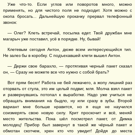
Уже что-то. Если углов или поворотов много, можно
применять, но для чистого поля не подходит. Хотя можно с
окопа бросать... Дальнейшую прокачку прервал телефонный
звонок:
— Олег? Клеть встречай, посылка едет. Твой дружбан мне
магарыч уже поставил, усё в порядке. Ну, бывай!
Клетевым сегодня Антон, дюже всем интересующийся тип.
Не залез бы в коробку. С подъехавшей клети вышел Антон.
— Держи свое барахло, — протягивая черный пакет сказал
он, — Сразу не можете все что нужно с собой брать?
Вот прям бесят! Работа не бей лежачего, а жопу лишний раз
оторвать от стула, это им целый подвиг, мля. Молча взял пакет
и развернувшись потопал к выработке. Надо уже учиться не
обращать внимания на быдло, ну или сразу в зубы. Второй
вариант мне больше нравится, но я еще не научился
соизмерять свою новую силу. Крит проскочит и всё, меняй
место жительства. Пока шёл посмотрел пакет, от Димка
молодец! Прибор был завернут в такой же чёрный пакет и
обмотан скотчем, хрен кто что увидит! Дойдя до места