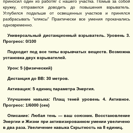
приносил один из работяг с нашего участка. Помыв за собой
кружку, отправился доводить до повышения взрыватель.
Углубился подальше от освещенных участков и принялся
разбрасывать "кляксы" Практически все умения прокачались
одновременно.
Универсальный дистанционный взрыватель
.
У
ровень
3
.
Прогресс:
0
/
10
0
Подходит под все типы взрывчатых веществ.
Возможна
уста
новк
а двух взрывателей.
Урон:
5
(физический)
Дистанция до ВВ:
3
0 метров.
Активация: 5 единиц
параметра Энергия
.
Улучшение навыка:
Плащ теней уровень
4
. Активное.
Прогресс: 1/
6
000 (сек)
Описание: Любая тень — ваш союзник. Восстановление
Энергии и Жизни при активизированном умении увеличено
в два раза.
Увеличение н
авык
а
Скрытность
на
8
единиц
.