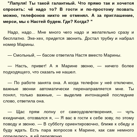
"Лапуля! Ты такой галантный. Что прямо так и хочется
спросить: чё надо то? В гости и по-простому позвать
можно, телефонов никто не отменял. А за приглашение,
мерси, мы с Настей будем. Где? Когда? "
Надо, надо... Мне много чего надо и желательно сразу и
бесплатно. Эхе-хех, придется звонить. Достал трубку и набрал
номер Марины.
— Смольный, — басом ответила Настя вместо Марины.
— Насть, привет! А я Марине звоню, — ничего более
подходящего, что сказать не нашел.
— По работе занята она. А когда телефон у неё отключен,
важные звонки автоматически перенаправляется мне. Ты
понял, только важные, — выделив интонацией последние
слово, ответила она.
— Щас прям лопну от самоудовлетворения, — чуть
ехидничая, отозвался я, — Я вас в гости к себе зову, по этому
поводу и звоню. — В субботу ориентировочно, ближе к обеду и
буду ждать. Есть пара вопросов к Марине, как сам немного
определюсь, я ей перезвоню.