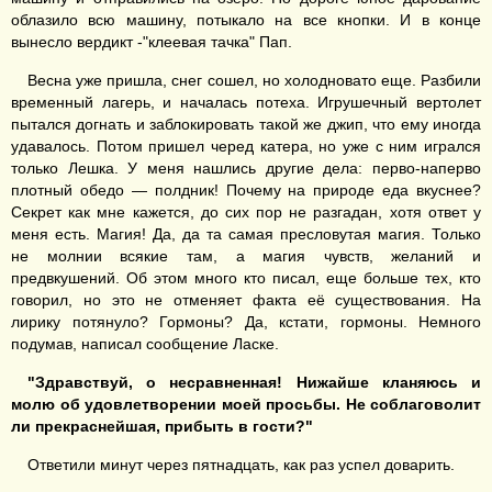
облазило всю машину, потыкало на все кнопки. И в конце
вынесло вердикт -"клеевая тачка" Пап.
Весна уже пришла, снег сошел, но холодновато еще. Разбили
временный лагерь, и началась потеха. Игрушечный вертолет
пытался догнать и заблокировать такой же джип, что ему иногда
удавалось. Потом пришел черед катера, но уже с ним игрался
только Лешка. У меня нашлись другие дела: перво-наперво
плотный обедо — полдник! Почему на природе еда вкуснее?
Секрет как мне кажется, до сих пор не разгадан, хотя ответ у
меня есть. Магия! Да, да та самая пресловутая магия. Только
не молнии всякие там, а магия чувств, желаний и
предвкушений. Об этом много кто писал, еще больше тех, кто
говорил, но это не отменяет факта её существования. На
лирику потянуло? Гормоны? Да, кстати, гормоны. Немного
подумав, написал сообщение Ласке.
"Здравствуй
, о
несравненная! Нижайше кланяюсь и
молю об удовлетворении моей просьбы. Не соблаговолит
ли
прекраснейшая
,
прибыть в гости?"
Ответили минут через пятнадцать, как раз успел доварить.