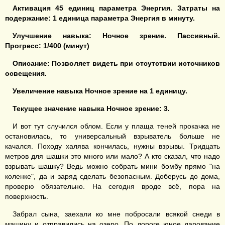
Активация
45
единиц
параметра Энергия
.
Затраты на
п
одержание
:
1 ед
иница
параметра
Энергия
в минуту.
Улучшение
навык
а
:
Ночное зрение
. Пассивный.
Прогресс:
1
/
4
00 (минут)
Описание:
Позволяет видеть при отсутствии источников
освещения
.
У
велич
ение навыка
Ночное зрение
на
1
единицу
.
Текущее значение навыка
Ночное зрение
:
3
.
И вот тут случился облом. Если у плаща теней прокачка не
остановилась, то универсальный взрыватель больше не
качался. Походу халява кончилась, нужны взрывы. Тридцать
метров для шашки это много или мало? А кто сказал, что надо
взрывать шашку? Ведь можно собрать мини бомбу прямо "на
коленке", да и заряд сделать безопасным. Доберусь до дома,
проверю обязательно. На сегодня вроде всё, пора на
поверхность.
Забрал сына, заехали ко мне побросали всякой снеди в
машину и отправились на озеро. По дороге юное дарование