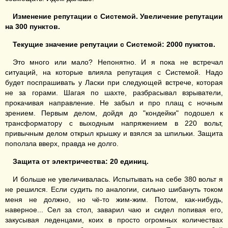
Изменение репутации с Системой
. Увеличение репутации
на
300
пунктов.
Текущие значение репутации с Системой
:
20
00 пунктов.
Это много или мало? Непонятно. И я пока не встречал
ситуаций, на которые влияла репутация с Системой. Надо
будет поспрашивать у Ласки при следующей встрече, которая
не за горами. Шагая по шахте, разбрасывал взрыватели,
прокачивая направление. Не забыл и про плащ с ночным
зрением. Первым делом, дойдя до "кондейки" подошел к
трансформатору с выходным напряжением в 220 вольт,
привычным делом открыл крышку и взялся за шпильки. Защита
поползла вверх, правда не долго.
Защита от
электричества:
20 единиц.
И больше не увеличивалась. Испытывать на себе 380 вольт я
не решился. Если судить по аналогии, сильно шибануть током
меня не должно, но чё-то жим-жим. Потом, как-нибудь,
наверное... Сел за стол, заварил чаю и сидел попивая его,
закусывая леденцами, коих в просто огромных количествах