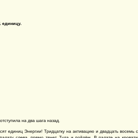
1 единицу.
 отступила на два шага назад.
есят единиц Энергии! Тридцатку на активацию и двадцать восемь с
палату слева, прямо тянет. Туда и пойдём. В палате на кроват