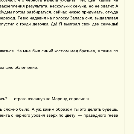
ознал, что чернота начала уходить. Нет, цвет каймы не
акрепления результата, нескольких секунд, но не хватит. А
 будем потом разбираться, сейчас нужно придумать, откуда
ереход. Резко надавил на полоску Запаса сил, выдавливая
опустил с груди девочки. Да! Я выиграл свои две секунды!
ваться. На мне был синий костюм мед.братьев, я такие по
ом шло облегчение.
сь? — строго взглянув на Марину, спросил я.
 сложно было. А уж, каким образом ты это делать будешь,
ента с чёрного уровня вверх по цвету! — праведного гнева