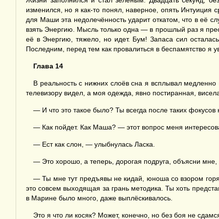
Жизни заполнился и стал зелёным. Двадцать секунд, бе
изменился, но я как-то понял, наверное, опять Интуиция с
для Маши эта недолечённость ударит откатом, что в её сл
взять Энергию. Мысль только одна — в прошлый раз я пре
её в Энергию, тяжело, но идет. Бум! Запаса сил осталась
Последним, перед тем как провалиться в беспамятство я 
Глава 14
В реальность с нижних слоёв сна я всплывал медленно 
телевизору видел, а моя одежда, явно постиранная, висел
— И что это такое было? Ты всегда после таких фокусо
— Как пойдет. Как Маша? — этот вопрос меня интересов
— Ест как слон, — улыбнулась Ласка.
— Это хорошо, а теперь, дорогая подруга, объясни мне,
— Ты мне тут предъявы не кидай, юноша со взором горя
это совсем выходящая за грань методика. Ты хоть предста
в Марине было много, даже выплёскивалось.
Это я что ли косяк? Может, конечно, но без боя не сдамс