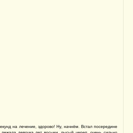
екунд на лечение, здорово! Ну, начнём. Встал посередине
и лежала девочка лет восьми, лысый череп, очень сильно