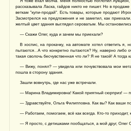
Я тоже ехал молча. Меня полностью поглотил Аукцион,
рассказывала Ласка, гайдов никто не пишет. Но в продаж
веткам "купи-продай". Есть товары, которые продают Игр
Засмотрелся на предложения и не заметил, как приехали.
желтый цвет здания выглядел сероватым. Мы остановились
— Скажи Олег, куда и зачем мы приехали?
В хоспис, на прокачку, на автомате хотел ответить я,
пытаются...А что конкретно пытаются? Ну, наверно либо о
такая сволочь бесчувственная что ли? Я не такой! А тогда к
— Вижу, понял? — увидела или почувствовала мои мета
пошла в сторону здания.
Зашли вовнутрь, где нас уже встречали.
— Марина Владимировна! Какой приятный сюрприз! — по
— Здравствуйте, Ольга Филипповна. Как вы? Как ваши 
— Работаем, помогаем, всё как всегда. Кто-то приходит, 
— Я просто, с детишками пообщаться, а мой друг, Олег С