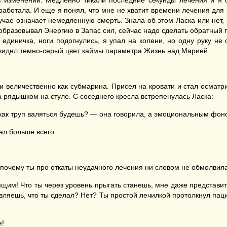
з изменений. Медленно тикали последние секунды лечения и я ос
работала. И еще я понял, что мне не хватит времени лечения для з
учае означает немедленную смерть. Знала об этом Ласка или нет,
образовывал Энергию в Запас сил, сейчас надо сделать обратный п
 единичка, ноги подогнулись, я упал на колени, но одну руку не 
увидел темно-серый цвет каймы параметра Жизнь над Марией.
и величественно как субмарина. Присел на кровати и стал осматри
а рядышком на стуле. С соседнего кресла встрепенулась Ласка:
в как труп валяться будешь? — она говорила, а эмоциональным фон
ал больше всего.
 почему ты про откаты неудачного лечения ни словом не обмолвила
щим! Что ты через уровень прыгать станешь, мне даже представить
вляешь, что ты сделал? Нет? Ты простой лечилкой протолкнул паци
я!