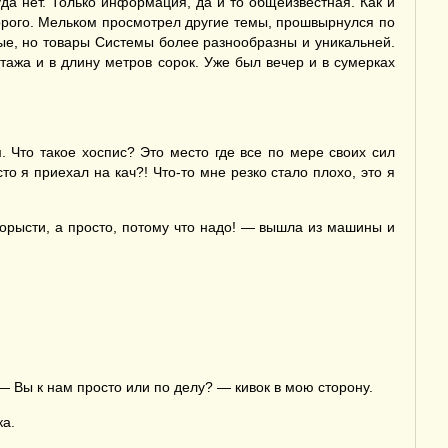
а нет. Только информация, да и то общеизвестная. Как и
Дорого. Мельком просмотрел другие темы, прошвырнулся по
вые, но товары Системы более разнообразны и уникальней.
тажа и в длину метров сорок. Уже был вечер и в сумерках
. Что такое хоспис? Это место где все по мере своих сил
о я приехал на кач?! Что-то мне резко стало плохо, это я
орысти, а просто, потому что надо! — вышла из машины и
, — Вы к нам просто или по делу? — кивок в мою сторону.
ка.