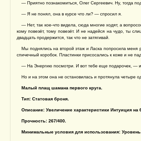
— Приятно познакомиться, Олег Сергеевич. Ну, тогда по
— Я не понял, она в курсе что ли? — спросил я.
— Нет, так кое-что видела, сюда многие ходят, а вопросо
кому повезёт, тому повезёт. И не надейся на чудо, ты с
двадцать продержится, так что не затягивай.
Мы поднялись на второй этаж и Ласка попросила меня р
спичечный коробок. Пластинки присосались к коже и не па
— На Энергию посмотри. И вот тебе еще подарочек, — и
Но и на этом она не остановилась и протянула четыре 
Малый плащ шамана
перво
го круга.
Тип: Статовая броня.
Описание:
Увеличение
характеристики
Интуиция
на
Прочность:
267/400.
Минимальные условия для использования: Уровень 