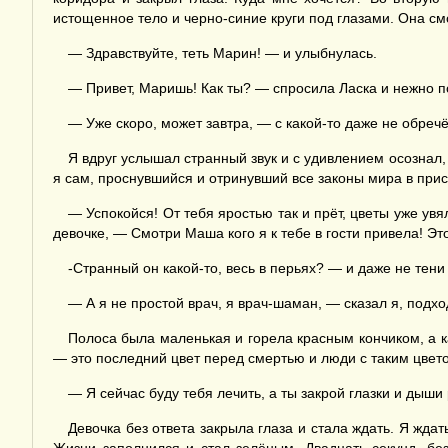
истощенное тело и черно-синие круги под глазами. Она см
— Здравствуйте, теть Марин! — и улыбнулась.
— Привет, Маришь! Как ты? — спросила Ласка и нежно по
— Уже скоро, может завтра, — с какой-то даже не обреч
Я вдруг услышал странный звук и с удивлением осознал, 
я сам, проснувшийся и отринувший все законы мира в прист
— Успокойся! От тебя яростью так и прёт, цветы уже увя
девочке, — Смотри Маша кого я к тебе в гости привела! Это
-Странный он какой-то, весь в перьях? — и даже не тени
— А я не простой врач, я врач-шаман, — сказал я, подх
Полоса была маленькая и горела красным кончиком, а к
— это последний цвет перед смертью и люди с таким цвето
— Я сейчас буду тебя лечить, а ты закрой глазки и дыши
Девочка без ответа закрыла глаза и стала ждать. Я ждат