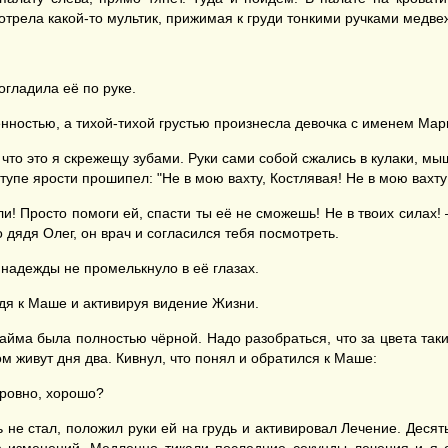
отрела какой-то мультик, прижимая к груди тонкими ручками медве
гладила её по руке.
ённостью, а тихой-тихой грустью произнесла девочка с именем Мар
что это я скрежещу зубами. Руки сами собой сжались в кулаки, мы
упе ярости прошипел: "Не в мою вахту, Костлявая! Не в мою вахту
ли! Просто помоги ей, спасти ты её не сможешь! Не в твоих силах
 дядя Олег, он врач и согласился тебя посмотреть.
 надежды не промелькнуло в её глазах.
одя к Маше и активируя видение Жизни.
айма была полностью чёрной. Надо разобраться, что за цвета так
м живут дня два. Кивнул, что понял и обратился к Маше:
 ровно, хорошо?
ь не стал, положил руки ей на грудь и активировал Лечение. Деся