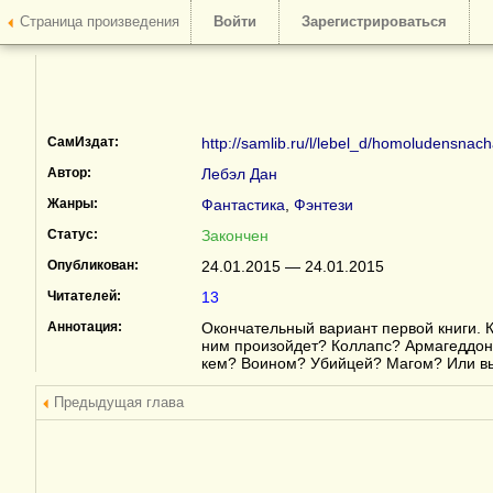
Страница произведения
Войти
Зарегистрироваться
СамИздат:
http://samlib.ru/l/lebel_d/homoludensnach
Автор:
Лебэл Дан
Жанры:
Фантастика
,
Фэнтези
Статус:
Закончен
Опубликован:
24.01.2015 — 24.01.2015
Читателей:
13
Аннотация:
Окончательный вариант первой книги. 
ним произойдет? Коллапс? Армагеддон?
кем? Воином? Убийцей? Магом? Или вы
Предыдущая глава