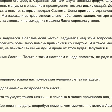
 вернее его форум. Странная все-таки штука местный форум, флуд
е есть мануалы с описанием прохождения тех или иных локаций. 
оки, а есть те, которые продает Система. Цены примерно одинако
 Мы заезжали во двор относительно небольшого здания, четыре э
 на стоянке и не выходя из машины Ласка спросила у меня:
 но задумался. Впервые если честно, задумался над этим вопросом
блегчить боль, либо помочь примирится со смертью. И в такое мест
ак, не лечить? Так им же лучше вроде от этого будет. Запутался я.
ния Ласка,— Только с таким настроем и надо помогать, не ради к
приветствовала нас полноватая женщина лет за пятьдесят.
подопечные? — поздоровалась Ласка.
кто-то уходит, такова жизнь, — с печалью в голосе произнесла она
ергеевич, по делу, попробует помочь, чем сможет, — ответила Лас