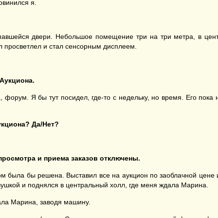
овинился я.
павшейся двери. Небольшое помещение три на три метра, в цент
ол просветлел и стал сенсорным дисплеем.
Аукциона.
 форум. Я бы тут посидел, где-то с недельку, но время. Его пока 
кциона? Да/Нет?
 просмотра
и приема заказов
отключены.
ом была бы решена. Выставил все на аукцион по заоблачной цене 
вушкой и поднялся в центральный холл, где меня ждала Марина.
ала Марина, заводя машину.