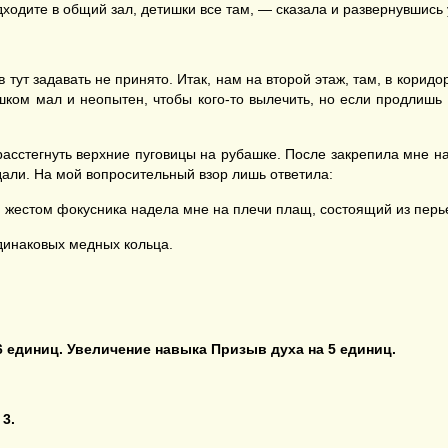
дходите в общий зал, детишки все там, — сказала и развернувшись
в тут задавать не принято. Итак, нам на второй этаж, там, в коридо
лишком мал и неопытен, чтобы кого-то вылечить, но если продлиш
асстегнуть верхние пуговицы на рубашке. После закрепила мне н
дали. На мой вопросительный взор лишь ответила:
 жестом фокусника надела мне на плечи плащ, состоящий из перье
одинаковых медных кольца.
6
единиц
. Увеличение навыка Призыв духа
на
5
единиц
.
3.