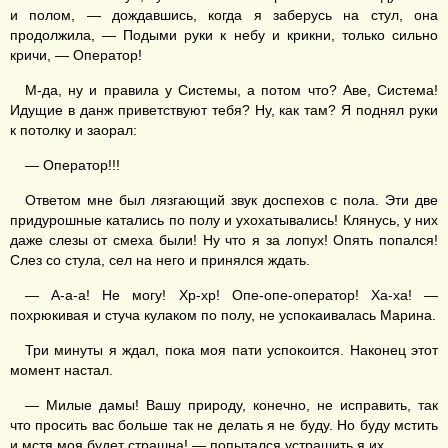
и полом, — дождавшись, когда я заберусь на стул, она
продолжила, — Подыми руки к небу и крикни, только сильно
кричи, — Оператор!
М-да, ну и правила у Системы, а потом что? Аве, Система!
Идущие в данж приветствуют тебя? Ну, как там? Я поднял руки
к потолку и заорал:
— Оператор!!!
Ответом мне был лязгающий звук доспехов с пола. Эти две
придурошные катались по полу и ухохатывались! Клянусь, у них
даже слезы от смеха были! Ну что я за лопух! Опять попался!
Слез со стула, сел на него и принялся ждать.
— А-а-а! Не могу! Хр-хр! Опе-опе-оператор! Ха-ха! —
похрюкивая и стуча кулаком по полу, не успокаивалась Марина.
Три минуты я ждал, пока моя пати успокоится. Наконец этот
момент настал.
— Милые дамы! Вашу природу, конечно, не исправить, так
что просить вас больше так не делать я не буду. Но буду мстить
и мстя моя будет страшна! — попытался устрашить я их.