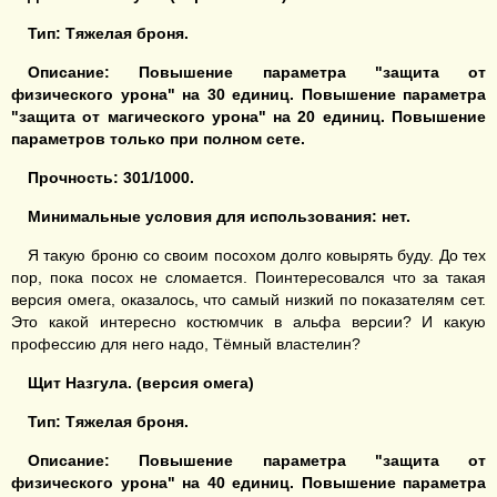
Тип: Тяжелая броня.
Описание:
Повышение параметра "з
ащита от
физического урона
" на
30 единиц
.
Повышение параметра
"з
ащита от
магического
урона
" на
20 единиц
.
Повышение
параметров
только при полном сете.
Прочность:
301/1000.
Минимальные условия для использования: нет.
Я такую броню со своим посохом долго ковырять буду. До тех
пор, пока посох не сломается. Поинтересовался что за такая
версия омега, оказалось, что самый низкий по показателям сет.
Это какой интересно костюмчик в альфа версии? И какую
профессию для него надо, Тёмный властелин?
Щит Назгула. (версия омега)
Тип: Тяжелая броня.
Описание:
Повышение параметра "з
ащита от
физического урона
" на
40 единиц
.
Повышение параметра