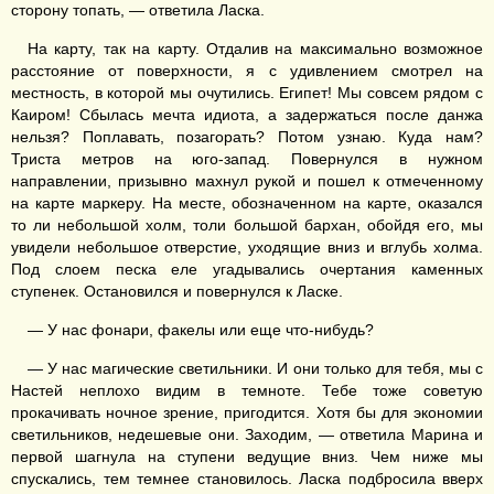
сторону топать, — ответила Ласка.
На карту, так на карту. Отдалив на максимально возможное
расстояние от поверхности, я с удивлением смотрел на
местность, в которой мы очутились. Египет! Мы совсем рядом с
Каиром! Сбылась мечта идиота, а задержаться после данжа
нельзя? Поплавать, позагорать? Потом узнаю. Куда нам?
Триста метров на юго-запад. Повернулся в нужном
направлении, призывно махнул рукой и пошел к отмеченному
на карте маркеру. На месте, обозначенном на карте, оказался
то ли небольшой холм, толи большой бархан, обойдя его, мы
увидели небольшое отверстие, уходящие вниз и вглубь холма.
Под слоем песка еле угадывались очертания каменных
ступенек. Остановился и повернулся к Ласке.
— У нас фонари, факелы или еще что-нибудь?
— У нас магические светильники. И они только для тебя, мы с
Настей неплохо видим в темноте. Тебе тоже советую
прокачивать ночное зрение, пригодится. Хотя бы для экономии
светильников, недешевые они. Заходим, — ответила Марина и
первой шагнула на ступени ведущие вниз. Чем ниже мы
спускались, тем темнее становилось. Ласка подбросила вверх