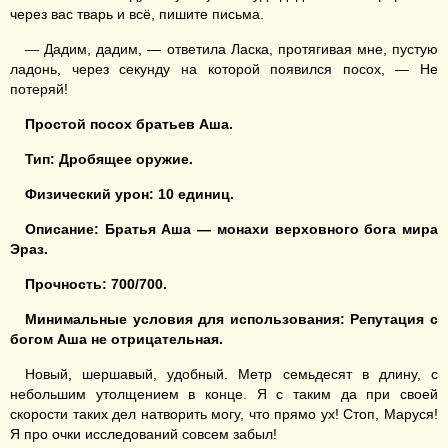
через вас тварь и всё, пишите письма.
— Дадим, дадим, — ответила Ласка, протягивая мне, пустую
ладонь, через секунду на которой появился посох, — Не
потеряй!
Простой посох братьев Аша.
Тип: Дробящее оружие.
Физический урон: 10
единиц
.
Описание: Братья Аша — монахи верховного бога мира
Эраз.
Прочность: 700/700.
Минимальные условия для использования: Репутация с
богом Аша не отрицательная.
Новый, шершавый, удобный. Метр семьдесят в длину, с
небольшим утолщением в конце. Я с таким да при своей
скорости таких дел натворить могу, что прямо ух! Стоп, Маруся!
Я про очки исследований совсем забыл!