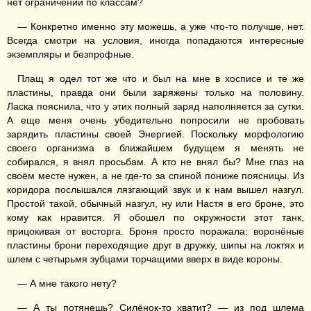
нет ограничений по классам?
— Конкретно именно эту можешь, а уже что-то получше, нет.
Всегда смотри на условия, иногда попадаются интересные
экземпляры и безпрофные.
Плащ я одел тот же что и был на мне в хосписе и те же
пластины, правда они были заряжены только на половину.
Ласка пояснила, что у этих полный заряд наполняется за сутки.
А еще меня очень убедительно попросили не пробовать
зарядить пластины своей Энергией. Поскольку морфологию
своего организма в ближайшем будущем я менять не
собирался, я внял просьбам. А кто не внял бы? Мне глаз на
своём месте нужен, а не где-то за спиной пониже поясницы. Из
коридора послышался лязгающий звук и к нам вышел назгул.
Простой такой, обычный назгул, ну или Настя в его броне, это
кому как нравится. Я обошел по окружности этот танк,
прицокивая от восторга. Броня просто поражала: воронёные
пластины брони переходящие друг в дружку, шипы на локтях и
шлем с четырьмя зубцами торчащими вверх в виде короны.
— А мне такого нету?
— А ты потянешь? Силёнок-то хватит? — из под шлема