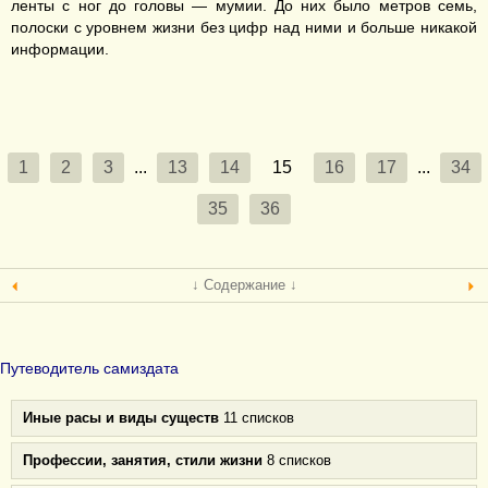
ленты с ног до головы — мумии. До них было метров семь,
полоски с уровнем жизни без цифр над ними и больше никакой
информации.
1
2
3
...
13
14
15
16
17
...
34
35
36
↓ Содержание ↓
Путеводитель самиздата
Иные расы и виды существ
11 списков
Профессии, занятия, стили жизни
8 списков