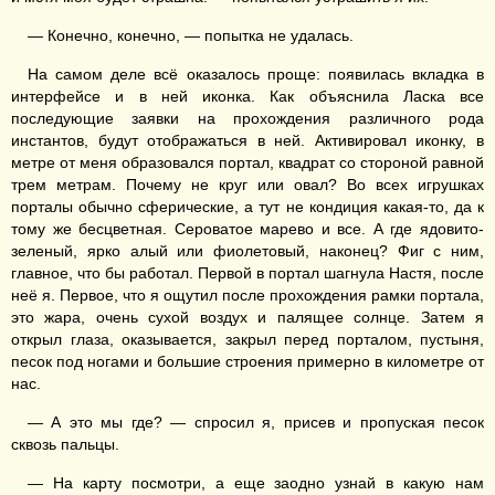
— Конечно, конечно, — попытка не удалась.
На самом деле всё оказалось проще: появилась вкладка в
интерфейсе и в ней иконка. Как объяснила Ласка все
последующие заявки на прохождения различного рода
инстантов, будут отображаться в ней. Активировал иконку, в
метре от меня образовался портал, квадрат со стороной равной
трем метрам. Почему не круг или овал? Во всех игрушках
порталы обычно сферические, а тут не кондиция какая-то, да к
тому же бесцветная. Сероватое марево и все. А где ядовито-
зеленый, ярко алый или фиолетовый, наконец? Фиг с ним,
главное, что бы работал. Первой в портал шагнула Настя, после
неё я. Первое, что я ощутил после прохождения рамки портала,
это жара, очень сухой воздух и палящее солнце. Затем я
открыл глаза, оказывается, закрыл перед порталом, пустыня,
песок под ногами и большие строения примерно в километре от
нас.
— А это мы где? — спросил я, присев и пропуская песок
сквозь пальцы.
— На карту посмотри, а еще заодно узнай в какую нам