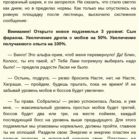
прозрачный шарик, и он загорелся. Не сказать, что стало светло
как днем, но в пределах нормы. Как только мы опустились на
ровную площадку после лестницы, выскочило системное
сообщение:
Внимание! Открыто новое подземелье 3 уровня: Сын
фараона. Увеличение дропа с мобов на 50%. Увеличение
получаемого опыта на 100%.
— Бинго! Это альфа-прим, чтоб меня перевернуло! Да! Блин,
Колосс, ты кто такой, а? Тебе Лаки погремуху выбирать надо
было! — предела радости Ласки не было.
— Остынь, подруга, — резко бросила Настя, нет, не Настя,
Хаграши, — пройдем, будешь прыгать, пока не время! И не
забывай уровень мобов и боссов будет увеличен.
— Ты права. Собрались! — резко успокоилась Ласка, и уже
мне, — максимальный уровень простых мобов будет третий,
боссов будет два или три, на месте поймем, каждый
последующий босс на уровень выше предыдущего. Для этого
подземелья мы упакованы нормально, должны пройти, главное
ты не оплошай. Раздели свою Энергию и энергию пластин на
разные полоски, и используй сначала свою. Пластины на