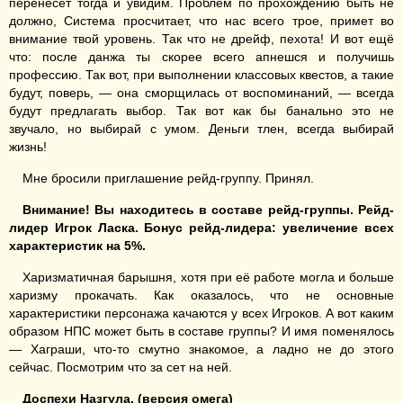
перенесёт тогда и увидим. Проблем по прохождению быть не
должно, Система просчитает, что нас всего трое, примет во
внимание твой уровень. Так что не дрейф, пехота! И вот ещё
что: после данжа ты скорее всего апнешся и получишь
профессию. Так вот, при выполнении классовых квестов, а такие
будут, поверь, — она сморщилась от воспоминаний, — всегда
будут предлагать выбор. Так вот как бы банально это не
звучало, но выбирай с умом. Деньги тлен, всегда выбирай
жизнь!
Мне бросили приглашение рейд-группу. Принял.
Внимание! Вы находитесь в составе рейд-группы. Рейд-
лидер Игрок Ласка. Бонус рейд-лидера: увеличение всех
характеристик на 5%.
Харизматичная барышня, хотя при её работе могла и больше
харизму прокачать. Как оказалось, что не основные
характеристики персонажа качаются у всех Игроков. А вот каким
образом НПС может быть в составе группы? И имя поменялось
— Хаграши, что-то смутно знакомое, а ладно не до этого
сейчас. Посмотрим что за сет на ней.
Доспехи Назгула. (версия омега)