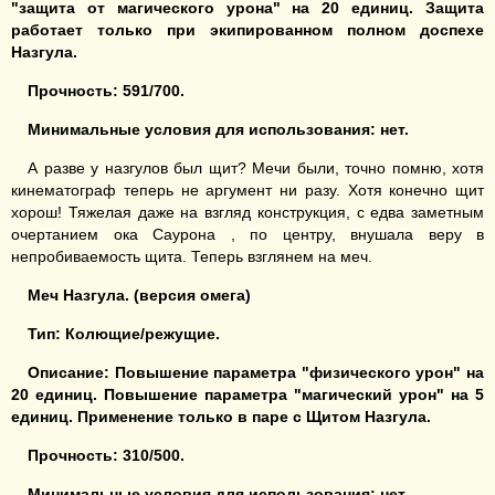
"з
ащита от
магического
урона
" на
20 единиц
.
Защита
работает только при экипированном полном доспехе
Назгула.
Прочность:
591/700.
Минимальные условия для использования: нет.
А разве у назгулов был щит? Мечи были, точно помню, хотя
кинематограф теперь не аргумент ни разу. Хотя конечно щит
хорош! Тяжелая даже на взгляд конструкция, с едва заметным
очертанием ока Саурона , по центру, внушала веру в
непробиваемость щита. Теперь взглянем на меч.
Меч Назгула. (версия омега)
Тип: Колющие/режущие.
Описание:
Повышение параметра "
физического урон
" на
2
0 единиц
.
Повышение параметра "магическ
ий
урон
" на
5
единиц
.
Применение только в паре с Щитом Назгула.
Прочность: 310/500.
Минимальные условия для использования: нет.