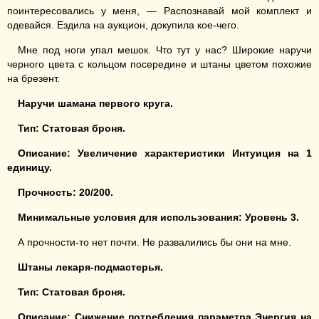
поинтересовались у меня, — Распознавай мой комплект и
одевайся. Ездила на аукцион, докупила кое-чего.
Мне под ноги упал мешок. Что тут у нас? Широкие наручи
черного цвета с кольцом посередине и штаны цветом похожие
на брезент.
Наручи шамана
первого
круга.
Тип: Статовая броня.
Описание:
Увеличение характеристики
Интуиция
на
1
единицу
.
Прочность:
20/200.
Минимальные условия для использования: Уровень 3.
А прочности-то нет почти. Не развалились бы они на мне.
Штаны лекаря-подмастерья.
Тип: Статовая броня.
Описание:
Снижение потребления
параметра Энергия на