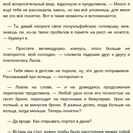
мой вопросительный взор, вздохнула и продолжила, — Много я
ещё тебе не рассказала, каюсь, но как всё упомнишь, для меня
же это всё понятно. Вот в такие моменты и вспоминается.
— Ты давай напряги свою полуэльфийскую головушку, мне,
знаешь ли, из-за твоих пробелов в памяти на респ не хочется,
— буркнул я.
— Простите великодушно, клянусь, этого больше не
повторится, мой господин, — сложила ладошки друг к другу и
поклонилась Ласка.
— Тебя явно в детстве не пороли, ну, это дело поправимое.
Рассказывай про кольца, — поторопил я.
— Ловлю на слове, — и не дожидаясь продолжения
перепалки продолжила, — Любой урон если его полностью не
гасит броня, переходит на персонажа и бижутерию. Урон не
полный, а за минусом брони. В разных долях, когда больше на
кольца, когда меньше. Теперь понятно?
— Да вроде. Как открывать портал в данж?
— Встань на стул, нужно чтобы было расстояние между тобой