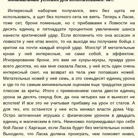
Интересный наборчик получился, меч без щита не
использовать, а щит без полного сета не взять. Теперь к Ласке,
тоже сет, брони поменьше, но с прибавками к Ловкости на
десять единиц и пятнадцати процентное увеличение шанса
нанести критический удар. Если вспомнить что она ассасин и
ловкости у нее итак много, то на выходе мы получаем бойца с
критом на почти каждый второй удар. Монстр! И метательные
кунаи у неё интересные, не сами собой, а эффектом.
Игнорирование брони, это вам не хухры-мухры, правда урон
всего десятка, но как мне сказала Ласка, у неё есть один очень
интересный скил, на возврат из тела уже попавших ножей.
Метательных ножей у неё семь, а это семьдесят единиц урона
и где-то по самым минимальным оценкам еще тридцатка урона
плюсом за криты. Итого с применением скила двести единиц
урона за десять секунд боя, да она четырех как я вынесет не
вспотев! И все это не учитывая прибавку на урон от статов. А
для тех, кто останется у нее есть кинжал власти дома Чор.
Остро заточенная игрушка с физическим уроном в двадцать
единиц и магическим в пять. Немножко поприкидывал про себя
бой Ласки с Харгаши, если Ласка будет без метательных ножей.
Выходило, что Ласка должна проиграть, чем поможет инвиз,