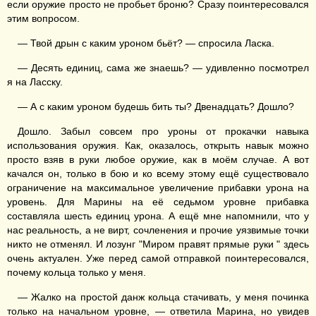
если оружие просто не пробьет броню? Сразу поинтересовался
этим вопросом.
— Твой дрын с каким уроном бьёт? — спросила Ласка.
— Десять единиц, сама же знаешь? — удивленно посмотрел
я на Ласску.
— А с каким уроном будешь бить ты? Двенадцать? Дошло?
Дошло. Забыл совсем про уроны от прокачки навыка
использования оружия. Как, оказалось, открыть навык можно
просто взяв в руки любое оружие, как в моём случае. А вот
качался он, только в бою и ко всему этому ещё существовало
ограничение на максимальное увеличение прибавки урона на
уровень. Для Марины на её седьмом уровне прибавка
составляла шесть единиц урона. А ещё мне напомнили, что у
нас реальность, а не вирт, сочленения и прочие уязвимые точки
никто не отменял. И лозунг "Миром правят прямые руки " здесь
очень актуален. Уже перед самой отправкой поинтересовался,
почему кольца только у меня.
— Жалко на простой данж кольца стачивать, у меня починка
только на начальном уровне, — ответила Марина, но увидев