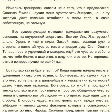
Начались тренировки совсем не с того, что я предполагал.
Сначала Енисей научил меня чувствовать Энергию, но не ту
которую дает колония аттоботов в моём теле, а свою
собственную, не заемную.
— Все существующие методики саморазвития разумного,
основаны на внутренней энергетике. Все эти Инь, Янь, русский
аналог Хрень и иже с ними. Закрой глаза, разведи руки в
стороны и нагнетай чувство тепла в правую руку. Стоп! Хватит.
Теперь просто удерживай и материализуй это чувство в себе, в
то, что тебе ближе, в шар огня, в воду или в ветер. Не торопись,
в этом вопросе лучше не ошибиться.
Вот только как выбрать, во что? Когда ладонь начала теплеть,
удивления никакого не возникло. Во-первых, это самогипноз и
это чувство тепла, а в дальнейшем и утяжеления конечностей
давно известная практика. Во-вторых, со мной в последний
месяц столько всего произошло и простое, обыденное чувство
тепла в отдельно взятой ладони — это просто еще один шаг в
сторону. В сторону чудес, магии, крови, вони, предательства,
эйфории и многих других факторов которые в совокупности
являются жизнью Игрока. Сначала представил чувство тепла