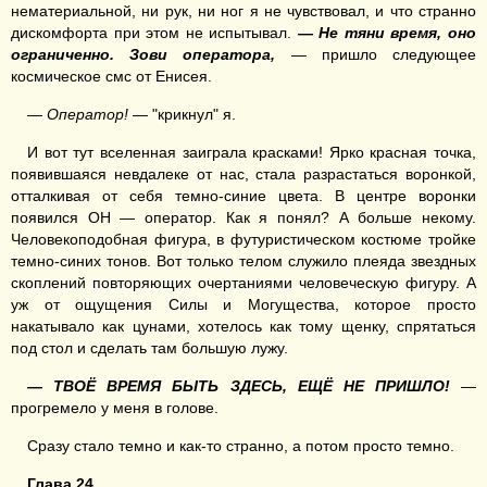
нематериальной, ни рук, ни ног я не чувствовал, и что странно
дискомфорта при этом не испытывал.
— Не тяни время, оно
ограниченно. Зови оператора,
— пришло следующее
космическое смс от Енисея.
— Оператор!
— "крикнул" я.
И вот тут вселенная заиграла красками! Ярко красная точка,
появившаяся невдалеке от нас, стала разрастаться воронкой,
отталкивая от себя темно-синие цвета. В центре воронки
появился ОН — оператор. Как я понял? А больше некому.
Человекоподобная фигура, в футуристическом костюме тройке
темно-синих тонов. Вот только телом служило плеяда звездных
скоплений повторяющих очертаниями человеческую фигуру. А
уж от ощущения Силы и Могущества, которое просто
накатывало как цунами, хотелось как тому щенку, спрятаться
под стол и сделать там большую лужу.
— ТВОЁ ВРЕМЯ БЫТЬ ЗДЕСЬ, ЕЩЁ НЕ ПРИШЛО!
—
прогремело у меня в голове.
Сразу стало темно и как-то странно, а потом просто темно.
Глава
24