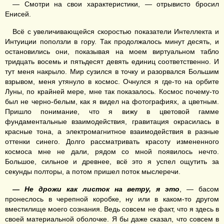
— Смотри на свои характеристики, — отрывисто бросил
Енисей.
Всё с увеличивающейся скоростью показатели Интеллекта и
Интуиции поползли в гору. Так продолжалось минут десять, и
остановились они, показывая на моем виртуальном табло
тридцать восемь и пятьдесят девять единиц соответственно. И
тут меня накрыло. Мир сузился в точку и разорвался Большим
взрывом, меня утянуло в космос. Очнулся я где-то на орбите
Луны, по крайней мере, мне так показалось. Космос почему-то
был не черно-белым, как я видел на фотографиях, а цветным.
Пришло понимание, что я вижу в цветовой гамме
фундаментальные взаимодействия, гравитация окрасилась в
красные тона, а электромагнитное взаимодействия в разные
оттенки синего. Долго рассматривать красоту измененного
космоса мне не дали, рядом со мной появилось нечто.
Большое, сильное и древнее, всё это я успел ощутить за
секунды полторы, а потом пришел поток мыслеречи.
— Не дрожи как листок на ветру, я это
, — басом
пронеслось в черепной коробке, ну или в каком-то другом
вместилище моего сознания. Ведь совсем не факт, что я здесь в
своей материальной оболочке. Я бы даже сказал, что совсем в