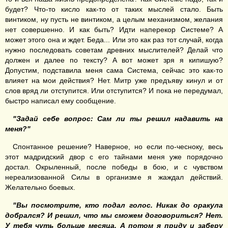
будет? Что-то кисло как-то от таких мыслей стало. Быть
винтиком, ну пусть не винтиком, а целым механизмом, желания
нет совершенно. И как быть? Идти наперекор Системе? А
может этого она и ждет. Беда... Или это как раз тот случай, когда
нужно последовать советам древних мыслителей? Делай что
должен и далее по тексту? А вот может зря я кипишую?
Допустим, подставила меня сама Система, сейчас это как-то
влияет на мои действия? Нет. Митр уже предъяву кинул и от
слов вряд ли отступится. Или отступится? И пока не передумал,
быстро написал ему сообщение.
"Задай себе вопрос: Сам ли ты решил надавить на
меня?"
Спонтанное решение? Наверное, но если по-чесноку, весь
этот мадридский двор с его тайнами меня уже порядочно
достал. Окрыленный, после победы в бою, и с чувством
нереализованной Силы в организме я жаждал действий.
Желательно боевых.
"Вы посмотрите, кто подал голос. Никак до оракула
добрался? И решил, что мы сможем договориться? Нет.
У тебя чуть больше месяца. А потом я приду и заберу