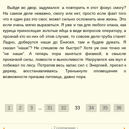
Выйдя во двор, задумался: а повторить я этот фокус смогу?
На самом деле неважно, смогу или нет, просто если факт того
что я один раз это смог, может сильно осложнить мне жизнь. Это
если очень мягко выразиться. Я уже и так для любого клана, как
курица приносящая золотые яйца в виде вопросов оператору, а
прознай кто из них об этом случае, то совсем дело-труба станет.
Ладно, доберутся наши до Енисея, там и будем думать. Я
сказал "наши"? Не слишком ли быстро? Хотя уж они точно не
"не наши". А теперь пора заняться физикой, в смысле
прокачкой силы, ловкости и выносливости. Нагрузился как мул и
побежал по лесу. Потратив весь запас сил с Энергией, присел к
дереву, восстанавливаясь. Тренькнуло оповещение о
возможности призыва питомца, давно пора.
1
2
3
...
31
32
33
34
35
36
↓ Содержание ↓