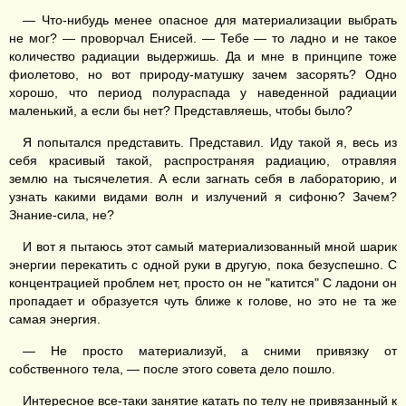
— Что-нибудь менее опасное для материализации выбрать
не мог? — проворчал Енисей. — Тебе — то ладно и не такое
количество радиации выдержишь. Да и мне в принципе тоже
фиолетово, но вот природу-матушку зачем засорять? Одно
хорошо, что период полураспада у наведенной радиации
маленький, а если бы нет? Представляешь, чтобы было?
Я попытался представить. Представил. Иду такой я, весь из
себя красивый такой, распространяя радиацию, отравляя
землю на тысячелетия. А если загнать себя в лабораторию, и
узнать какими видами волн и излучений я сифоню? Зачем?
Знание-сила, не?
И вот я пытаюсь этот самый материализованный мной шарик
энергии перекатить с одной руки в другую, пока безуспешно. С
концентрацией проблем нет, просто он не "катится" С ладони он
пропадает и образуется чуть ближе к голове, но это не та же
самая энергия.
— Не просто материализуй, а сними привязку от
собственного тела, — после этого совета дело пошло.
Интересное все-таки занятие катать по телу не привязанный к