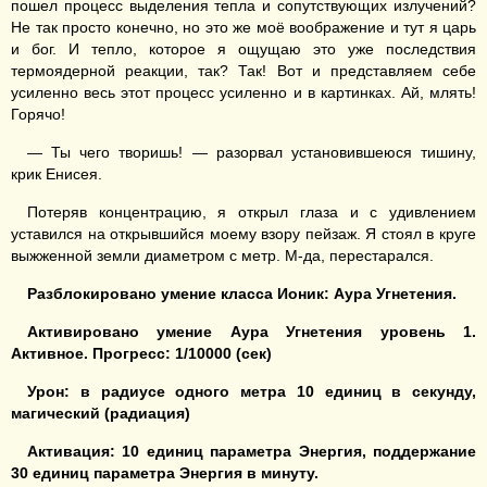
пошел процесс выделения тепла и сопутствующих излучений?
Не так просто конечно, но это же моё воображение и тут я царь
и бог. И тепло, которое я ощущаю это уже последствия
термоядерной реакции, так? Так! Вот и представляем себе
усиленно весь этот процесс усиленно и в картинках. Ай, млять!
Горячо!
— Ты чего творишь! — разорвал установившеюся тишину,
крик Енисея.
Потеряв концентрацию, я открыл глаза и с удивлением
уставился на открывшийся моему взору пейзаж. Я стоял в круге
выжженной земли диаметром с метр. М-да, перестарался.
Разблокировано умение класса Ионик:
Аура Угнетения
.
Активировано умение
Аура Угнетения
уровень 1.
Активное. Прогресс: 1/100
00 (сек)
Урон:
в радиусе одного метра 1
0 единиц
в секунду,
магический (
радиация
)
Активация:
10 единиц
параметра Энергия
, поддержание
30 единиц
параметра Энергия
в минуту.