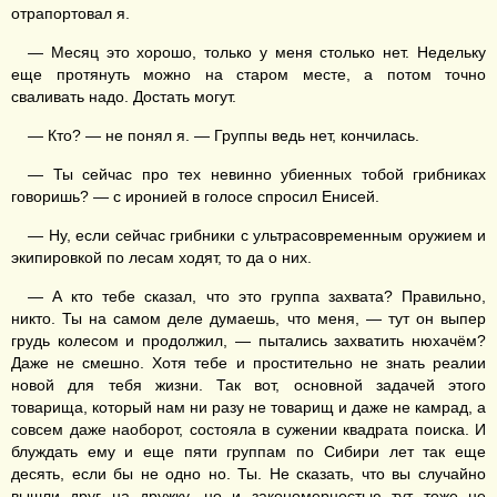
отрапортовал я.
— Месяц это хорошо, только у меня столько нет. Недельку
еще протянуть можно на старом месте, а потом точно
сваливать надо. Достать могут.
— Кто? — не понял я. — Группы ведь нет, кончилась.
— Ты сейчас про тех невинно убиенных тобой грибниках
говоришь? — с иронией в голосе спросил Енисей.
— Ну, если сейчас грибники с ультрасовременным оружием и
экипировкой по лесам ходят, то да о них.
— А кто тебе сказал, что это группа захвата? Правильно,
никто. Ты на самом деле думаешь, что меня, — тут он выпер
грудь колесом и продолжил, — пытались захватить нюхачём?
Даже не смешно. Хотя тебе и простительно не знать реалии
новой для тебя жизни. Так вот, основной задачей этого
товарища, который нам ни разу не товарищ и даже не камрад, а
совсем даже наоборот, состояла в сужении квадрата поиска. И
блуждать ему и еще пяти группам по Сибири лет так еще
десять, если бы не одно но. Ты. Не сказать, что вы случайно
вышли друг на дружку, но и закономерностью тут тоже не