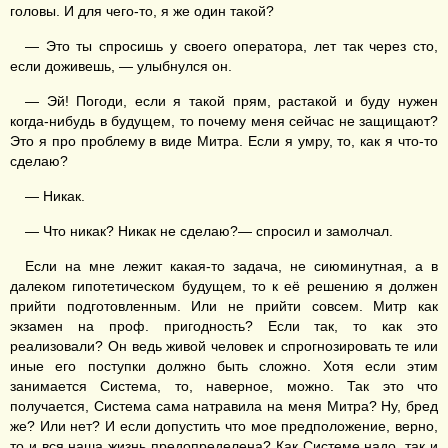
головы. И для чего-то, я же один такой?
— Это ты спросишь у своего оператора, лет так через сто,
если доживешь, — улыбнулся он.
— Эй! Погоди, если я такой прям, растакой и буду нужен
когда-нибудь в будущем, то почему меня сейчас не защищают?
Это я про проблему в виде Митра. Если я умру, то, как я что-то
сделаю?
— Никак.
— Что никак? Никак не сделаю?— спросил и замолчал.
Если на мне лежит какая-то задача, не сиюминутная, а в
далеком гипотетическом будущем, то к её решению я должен
прийти подготовленным. Или не прийти совсем. Митр как
экзамен на проф. пригодность? Если так, то как это
реализовали? Он ведь живой человек и спрогнозировать те или
иные его поступки должно быть сложно. Хотя если этим
занимается Система, то, наверное, можно. Так это что
получается, Система сама натравила на меня Митра? Ну, бред
же? Или нет? И если допустить что мое предположение, верно,
то и вся наша жизнь предопределена? Как Системе надо, так и