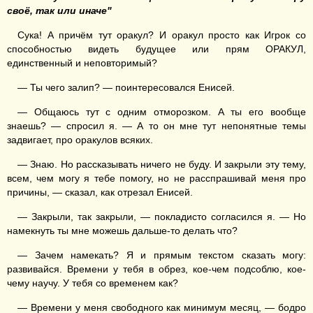
своё, так или иначе"
Сука! А причём тут оракул? И оракул просто как Игрок со
способностью видеть будущее или прям ОРАКУЛ,
единственный и неповторимый?
— Ты чего залип? — поинтересовался Енисей.
— Общаюсь тут с одним отморозком. А ты его вообще
знаешь? — спросил я. — А то он мне тут непонятные темы
задвигает, про оракулов всяких.
— Знаю. Но рассказывать ничего не буду. И закрыли эту тему,
всем, чем могу я тебе помогу, но не расспрашивай меня про
причины, — сказал, как отрезал Енисей.
— Закрыли, так закрыли, — покладисто согласился я. — Но
намекнуть ты мне можешь дальше-то делать что?
— Зачем намекать? Я и прямым текстом сказать могу:
развивайся. Времени у тебя в обрез, кое-чем подсоблю, кое-
чему научу. У тебя со временем как?
— Времени у меня свободного как минимум месяц, — бодро