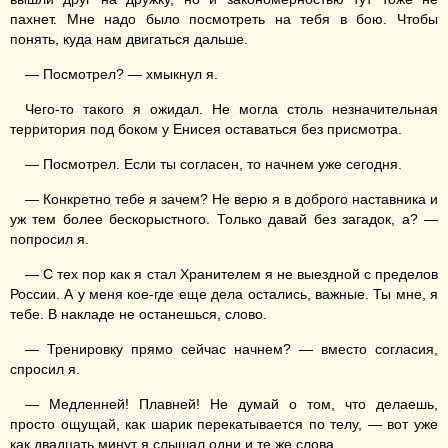
пахнет. Мне надо было посмотреть на тебя в бою. Чтобы
понять, куда нам двигаться дальше.
— Посмотрел? — хмыкнул я.
Чего-то такого я ожидал. Не могла столь незначительная
территория под боком у Енисея оставаться без присмотра.
— Посмотрел. Если ты согласен, то начнем уже сегодня.
— Конкретно тебе я зачем? Не верю я в доброго наставника и
уж тем более бескорыстного. Только давай без загадок, а? —
попросил я.
— С тех пор как я стал Хранителем я не выездной с пределов
России. А у меня кое-где еще дела остались, важные. Ты мне, я
тебе. В накладе не останешься, слово.
— Тренировку прямо сейчас начнем? — вместо согласия,
спросил я.
— Медленней! Плавней! Не думай о том, что делаешь,
просто ощущай, как шарик перекатывается по телу, — вот уже
как двадцать минут я слышал одни и те же слова.