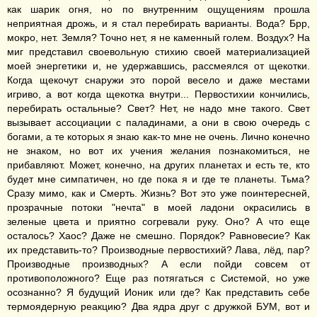
как шарик огня, но по внутренним ощущениям прошла
неприятная дрожь, и я стал перебирать варианты. Вода? Брр,
мокро, нет. Земля? Точно нет, я не каменный голем. Воздух? На
миг представил своевольную стихию своей материализацией
моей энергетики и, не удержавшись, рассмеялся от щекотки.
Когда щекочут снаружи это порой весело и даже местами
игриво, а вот когда щекотка внутри... Первостихии кончились,
перебирать остальные? Свет? Нет, не надо мне такого. Свет
вызывает ассоциации с паладинами, а они в свою очередь с
богами, а те которых я знаю как-то мне не очень. Лично конечно
не знаком, но вот их учения желания познакомиться, не
прибавляют. Может, конечно, на других планетах и есть те, кто
будет мне симпатичен, но где пока я и где те планеты. Тьма?
Сразу мимо, как и Смерть. Жизнь? Вот это уже поинтересней,
прозрачные потоки "нечта" в моей ладони окрасились в
зеленые цвета и приятно согревали руку. Оно? А что еще
осталось? Хаос? Даже не смешно. Порядок? Равновесие? Как
их представить-то? Производные первостихий? Лава, лёд, пар?
Производные производных? А если пойди совсем от
противоположного? Еще раз потягаться с Системой, но уже
осознанно? Я будущий Ионик или где? Как представить себе
термоядерную реакцию? Два ядра друг с дружкой БУМ, вот и