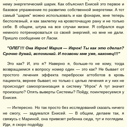
нему энергетический шарик. Как объяснил Енисей это первое и
базовое упражнение по развитию собственной энергетики. А тот
самый "шарик" можно использовать и как фонарик, мне теперь
бесполезный, и как заклепку на кровоточащую рану и не только
себе. В общем, штука на все случаи жизни. Я собрался еще
немного потренироваться со своей энергией, но мне не дали.
Пришло сообщение от Ласки.
"
ОЛЕГ!!! Она Игрок! Мария — Игрок! Ты как это сделал?
Срочно думай, вспоминай
. И позвони мне уже, наконец!!
!
"
Это как? И, это я? Наверно я, больше-то не кому, тогда
возвращаемся к вопросу номер один — это как? Не бывает от
простого лечения эффекта переброски аттоботов в кровь
пациента, вернее бывает, но только с целью лечения и у них не
происходит самоорганизация в систему "Игрок" А тут значит
произошло? Опять выверты Системы? Пойду, поинтересуемся у
Енисея.
— Интересно. Но так просто без исследований сказать ничего
не смогу, — задумался Енисей. — В общем, делаем так, я
свяжусь с Мариной, она привезет ребенка сюда, тут и поглядим.
Иди, я скоро подойду.