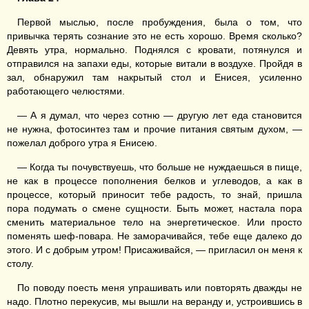
Первой мыслью, после пробуждения, была о том, что
привычка терять сознание это не есть хорошо. Время сколько?
Девять утра, нормально. Поднялся с кровати, потянулся и
отправился на запахи еды, которые витали в воздухе. Пройдя в
зал, обнаружил там накрытый стол и Енисея, усиленно
работающего челюстями.
— А я думал, что через сотню — другую лет еда становится
не нужна, фотосинтез там и прочие питания святым духом, —
пожелал доброго утра я Енисею.
— Когда ты почувствуешь, что больше не нуждаешься в пище,
не как в процессе пополнения белков и углеводов, а как в
процессе, который приносит тебе радость, то знай, пришла
пора подумать о смене сущности. Быть может, настала пора
сменить материальное тело на энергетическое. Или просто
поменять шеф-повара. Не заморачивайся, тебе еще далеко до
этого. И с добрым утром! Присаживайся, — пригласил он меня к
столу.
По поводу поесть меня упрашивать или повторять дважды не
надо. Плотно перекусив, мы вышли на веранду и, устроившись в