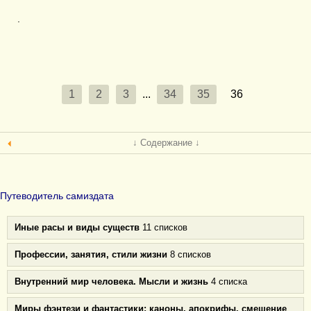
.
1
2
3
...
34
35
36
↓ Содержание ↓
Путеводитель самиздата
Иные расы и виды существ
11 списков
Профессии, занятия, стили жизни
8 списков
Внутренний мир человека. Мысли и жизнь
4 списка
Миры фэнтези и фантастики: каноны, апокрифы, смешение