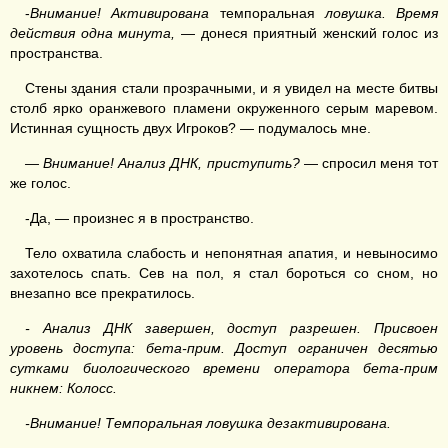
-
Внимание! Активирована
темпоральная
ловушка. Время
действия одна минута,
— донеся приятный женский голос из
пространства.
Стены здания стали прозрачными, и я увидел на месте битвы
столб ярко оранжевого пламени окруженного серым маревом.
Истинная сущность двух Игроков? — подумалось мне.
— Внимание! Анализ ДНК, приступить?
— спросил меня тот
же голос.
-Да, — произнес я в пространство.
Тело охватила слабость и непонятная апатия, и невыносимо
захотелось спать. Сев на пол, я стал бороться со сном, но
внезапно все прекратилось.
-
Анализ ДНК завершен, д
оступ разрешен. Присвоен
уровень доступа: бета-прим. Доступ ограничен десятью
сутками биологического времени оператора б
ета-прим
н
икнем: Колосс.
-Внимание! Темпоральная ловушка дезактивирована.