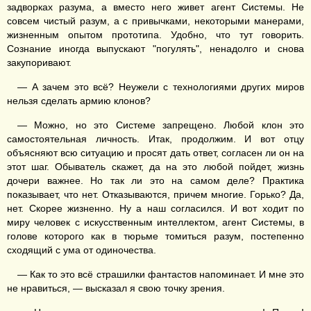
задворках разума, а вместо него живет агент Системы. Не
совсем чистый разум, а с привычками, некоторыми манерами,
жизненным опытом прототипа. Удобно, что тут говорить.
Сознание иногда выпускают "погулять", ненадолго и снова
закупоривают.
— А зачем это всё? Неужели с технологиями других миров
нельзя сделать армию клонов?
— Можно, но это Системе запрещено. Любой клон это
самостоятельная личность. Итак, продолжим. И вот отцу
объясняют всю ситуацию и просят дать ответ, согласен ли он на
этот шаг. Обыватель скажет, да на это любой пойдет, жизнь
дочери важнее. Но так ли это на самом деле? Практика
показывает, что нет. Отказываются, причем многие. Горько? Да,
нет. Скорее жизненно. Ну а наш согласился. И вот ходит по
миру человек с искусственным интеллектом, агент Системы, в
голове которого как в тюрьме томиться разум, постепенно
сходящий с ума от одиночества.
— Как то это всё страшилки фантастов напоминает. И мне это
не нравиться, — высказал я свою точку зрения.