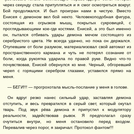
через секунду стала притупляться и я смог осмотреться вокруг.
Бой продолжался. И был проигран нами в чистую. Вместо
Енисея с демоном вел бой некто. Человекоподобная фигура,
состоящая из огрызков мышц, покрытых сукровицей, с
проглядывающими кое-где костями. Енисей, а это был именно
он, пытался отбивать удары демона мечом состоящего из
серебристого цвета. Не всегда удачно, но пока он держался.
Отупевшим от боли разумом, материализовал свой автомат из
пространственного кармана и чуть не потерял сознание от
боли, когда рукоятка ударила по правой руке. Видно что-то
почувствовав, Енисей обернулся ко мне. Черный, обгоревший
череп с горящими серебром глазами, уставился прямо на
меня.
— БЕГИ!!! — прогрохотала мысль-послание у меня в голове.
Он вдруг резко нанес сильный удар, заставляя демона
отступить, и весь превратился в серый свет, который окутал
тварь. Под звук рёва демона я припустил к модулятору
реальности, задействовав рывок. Я предполагал сразу
очутиться внутри, но меня остановило перед входом.
Перевалив через порог, я закричал: Протокол фантом!!!