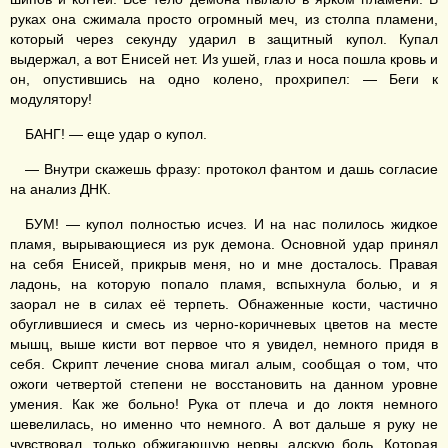
руках она сжимала просто огромный меч, из столпа пламени,
который через секунду ударил в защитный купол. Купал
выдержал, а вот Енисей нет. Из ушей, глаз и носа пошла кровь и
он, опустившись на одно колено, прохрипел: — Беги к
модулятору!
БАНГ! — еще удар о купол.
— Внутри скажешь фразу: протокол фантом и дашь согласие
на анализ ДНК.
БУМ! — купол полностью исчез. И на нас полилось жидкое
пламя, вырывающиеся из рук демона. Основной удар принял
на себя Енисей, прикрыв меня, но и мне досталось. Правая
ладонь, на которую попало пламя, вспыхнула болью, и я
заорал не в силах её терпеть. Обнаженные кости, частично
обуглившиеся и смесь из черно-коричневых цветов на месте
мышц, выше кисти вот первое что я увидел, немного придя в
себя. Скрипт лечение снова мигал алым, сообщая о том, что
ожоги четвертой степени не восстановить на данном уровне
умения. Как же больно! Рука от плеча и до локтя немного
шевелилась, но именно что немного. А вот дальше я руку не
чувствовал, только обжигающую нервы, адскую боль. Которая