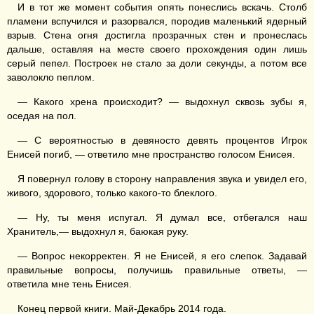
И в тот же момент события опять понеслись вскачь. Столб
пламени вспучился и разорвался, породив маленький ядерный
взрыв. Стена огня достигла прозрачных стен и пронеслась
дальше, оставляя на месте своего прохождения один лишь
серый пепел. Построек не стало за доли секунды, а потом все
заволокло пеплом.
— Какого хрена происходит? — выдохнул сквозь зубы я,
оседая на пол.
— С вероятностью в девяносто девять процентов Игрок
Енисей погиб, — ответило мне пространство голосом Енисея.
Я повернул голову в сторону направления звука и увидел его,
живого, здорового, только какого-то блеклого.
— Ну, ты меня испугал. Я думал все, отбегался наш
Хранитель,— выдохнул я, баюкая руку.
— Вопрос некорректен. Я не Енисей, я его слепок. Задавай
правильные вопросы, получишь правильные ответы, —
ответила мне тень Енисея.
Конец первой книги. Май-Декабрь 2014 года.