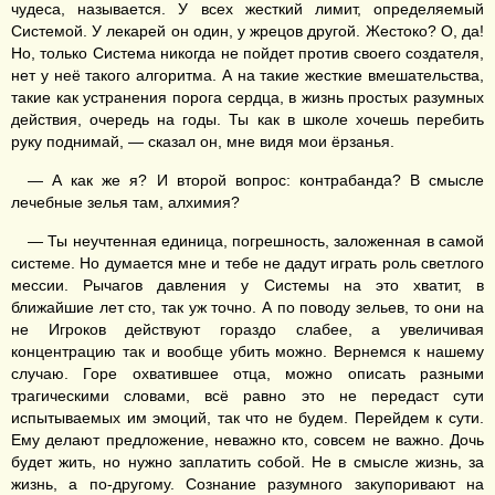
чудеса, называется. У всех жесткий лимит, определяемый
Системой. У лекарей он один, у жрецов другой. Жестоко? О, да!
Но, только Система никогда не пойдет против своего создателя,
нет у неё такого алгоритма. А на такие жесткие вмешательства,
такие как устранения порога сердца, в жизнь простых разумных
действия, очередь на годы. Ты как в школе хочешь перебить
руку поднимай, — сказал он, мне видя мои ёрзанья.
— А как же я? И второй вопрос: контрабанда? В смысле
лечебные зелья там, алхимия?
— Ты неучтенная единица, погрешность, заложенная в самой
системе. Но думается мне и тебе не дадут играть роль светлого
мессии. Рычагов давления у Системы на это хватит, в
ближайшие лет сто, так уж точно. А по поводу зельев, то они на
не Игроков действуют гораздо слабее, а увеличивая
концентрацию так и вообще убить можно. Вернемся к нашему
случаю. Горе охватившее отца, можно описать разными
трагическими словами, всё равно это не передаст сути
испытываемых им эмоций, так что не будем. Перейдем к сути.
Ему делают предложение, неважно кто, совсем не важно. Дочь
будет жить, но нужно заплатить собой. Не в смысле жизнь, за
жизнь, а по-другому. Сознание разумного закупоривают на