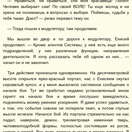
— Нравиться, не нравиться, спи моя красавица! Понял!
Человек выбирает сам! По своей ВОЛЕ! Ты еще молод и ни
хрена не понимаешь в вопросах о выборе. Поймешь, судьба у
тебя такая. Доел? — резко перевел тему он.
— Тогда пошли к модулятору, там продолжим.
Мы вышли во двор и по дороге к модулятору, Енисей
продолжил: — Кроме агентов Системы, у неё есть еще много
подразделений, у них различные функции, направления
деятельности. Я хочу рассказать тебе об одном из них... —
начал он и не закончил.
Три действия произошли одновременно. На десятиметровой
высоте открылся ярко-красный портал, нас с Енисеем окутал
сероватый купол, и у меня выскочило системное сообщение о
начале боя. Тут же сработал недавно установленный мною
скрипт на начало боя и время послушно замедлилось,
подчиняясь моему умению ускорения. Я даже успел удивиться,
о том, что события совсем не потеряли темп, а потом глупые
мысли исчезли. Начался бой. Из портала стремительно на нас
падал, наверное, демон, трехметровая каменная тварь,
человекоподобной формы, полностью состоявшая из рогов,
шипов и когтей. Все тело демона пылало в ярком пламени. В