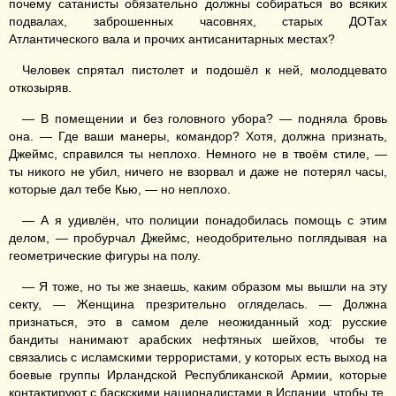
почему сатанисты обязательно должны собираться во всяких
подвалах, заброшенных часовнях, старых ДОТах
Атлантического вала и прочих антисанитарных местах?
Человек спрятал пистолет и подошёл к ней, молодцевато
откозыряв.
— В помещении и без головного убора? — подняла бровь
она. — Где ваши манеры, командор? Хотя, должна признать,
Джеймс, справился ты неплохо. Немного не в твоём стиле, —
ты никого не убил, ничего не взорвал и даже не потерял часы,
которые дал тебе Кью, — но неплохо.
— А я удивлён, что полиции понадобилась помощь с этим
делом, — пробурчал Джеймс, неодобрительно поглядывая на
геометрические фигуры на полу.
— Я тоже, но ты же знаешь, каким образом мы вышли на эту
секту, — Женщина презрительно огляделась. — Должна
признаться, это в самом деле неожиданный ход: русские
бандиты нанимают арабских нефтяных шейхов, чтобы те
связались с исламскими террористами, у которых есть выход на
боевые группы Ирландской Республиканской Армии, которые
контактируют с баскскими националистами в Испании, чтобы те,