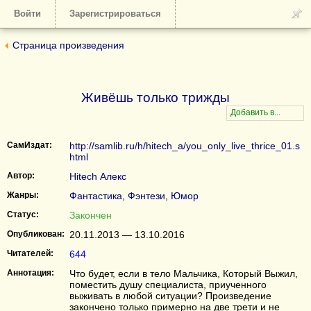
Войти
Зарегистрироваться
Страница произведения
Живёшь только трижды
СамИздат:
http://samlib.ru/h/hitech_a/you_only_live_thrice_01.s
html
Автор:
Hitech Алекс
Жанры:
Фантастика
,
Фэнтези
,
Юмор
Статус:
Закончен
Опубликован:
20.11.2013 — 13.10.2016
Читателей:
644
Аннотация:
Что будет, если в тело Мальчика, Который Выжил,
поместить душу специалиста, приученного
выживать в любой ситуации? Произведение
закончено только примерно на две трети и не