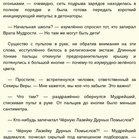
огоньками — очевидно, сеть подрыва зарядов находилась в
полном порядке и была готова передать короткий
инициирующий импульс в детонаторы.
— Начальная школа? — изумлённо спросил тот, кто запирал
Врата Мудрости. — Но там же могут быть дети!
Существо с пультом в руке, не обратив внимания на эти
слова, исступлённо билось в религиозном экстазе. Длинные
тонкие пальцы откинули предохранительную крышку и
потянулись к большой кнопке — почему-то изумрудно-зелёного
цвета.
— Простите, — встрепенулся человек, ответственный за
Секиры Веры. — Мне кажется, мы кое-что забыли. Это важно!
— Что там? — раздражённо обернулся Мудрейший,
стискивая пульт в руке. От пальцев до кнопки было меньше
сантиметра.
— Кто-нибудь запечатал Чёрную Лазейку Дурных Помыслов?
— Чёрную Лазейку Дурных Помыслов?! — Мудрейший
задумался, почесал скрытый под капюшоном подбородок. —