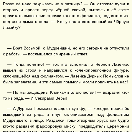
Разве её надо закрывать не в пятницу? — Он отложил пульт в
сторону и присел перед чёрной свечой, пытаясь в её свете
прочитать выцветшие строчки толстого фолианта, поднятого из-
под слоя дыма с пола. — Кто у нас ответственный за Чёрную
Лазейку?
— Брат Восьмой, о Мудрейший, но его сегодня не отпустили
с работы, — послышался смиренный ответ.
— Тогда понятно! — тот, кто вспомнил о Чёрной Лазейке,
вышел из строя и направился к коленопреклонной фигуре,
склонившейся над фолиантом. — Лазейка Дурных Помыслов не
была запечатана, и эти самые помыслы могли повлиять на нас!
— Но мы защищены Клинками Благочестия! — возразил кто-
то из ряда. — И Секирами Веры!
— А Дурные Помыслы владеют кун-фу, — холодно произнёс
вышедший из ряда и пнул склонившегося над фолиантом
Мудрейшего в лицо. Раздался тошнотворный хруст, как будто
кто-то раздавил фарфоровую миску; предводитель церемонии