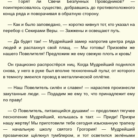
— Горят ли Свечи Безлунных Проводников? —
поинтересовалось существо, добравшись до противоположного
конца ряда и поворачивая в обратную сторону.
— Как и было заповедано, — коротко кивнул тот, кто указал на
перебор с Секирами Веры. — Зажжены и освещают путь.
— Да будет так! — Мудрейший замер напротив центра ряда
людей и распахнул свой плащ. — Мы готовы! Призовём же
нашего Повелителя! Предложим же ему свежую плоть и кровь!
Он грациозно распростёрся ниц. Когда Мудрейший поднялся
снова, у него в руке был вполне техногенный пульт, от которого
в темноту змеился провод в металлической оплётке.
— Наш Повелитель силён и славен! — нараспев произнесли
закутанные люди. — Подадим же ему то, что принадлежит ему
по праву!
— О Повелитель, питающийся душами! — продолжил тягучее
песнопение Мудрейший, колышась в такт. — Приди! Призри
нашу жертву! Мы приготовили тебе сегодня изысканную трапезу
— начальную школу святого Грогория! — Мудрейший
прозаически щёлкнул тумблером, и тот осветился зелёными