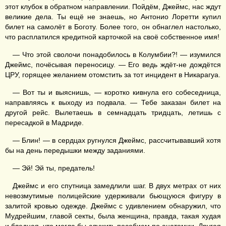
этот клубок в обратном направлении. Пойдём, Джеймс, нас ждут
великие дела. Ты ещё не знаешь, но Антонио Лоретти купил
билет на самолёт в Боготу. Более того, он обнаглел настолько,
что расплатился кредитной карточкой на своё собственное имя!
— Что этой сволочи понадобилось в Колумбии?! — изумился
Джеймс, почёсывая переносицу. — Его ведь ждёт-не дождётся
ЦРУ, горящее желанием отомстить за тот инцидент в Никарагуа.
— Вот ты и выяснишь, — коротко кивнула его собеседница,
направляясь к выходу из подвала. — Тебе заказан билет на
другой рейс. Вылетаешь в семнадцать тридцать, летишь с
пересадкой в Мадриде.
— Блин! — в сердцах ругнулся Джеймс, рассчитывавший хотя
бы на день передышки между заданиями.
— Эй! Эй ты, предатель!
Джеймс и его спутница замедлили шаг. В двух метрах от них
невозмутимые полицейские удерживали бьющуюся фигуру в
залитой кровью одежде. Джеймс с удивлением обнаружил, что
Мудрейшим, главой секты, была женщина, правда, такая худая