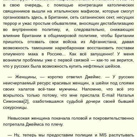
в свою очередь, с помощью конгрегации католических
священников вышли на итальянских мафиози, которые смогут
организовать здесь, в Британии, сеть сатанинских сект, несущих
террор и ужас простым обывателям, вносящих дестабилизацию
во внутреннюю политику, и, следовательно, снижающих
влияние Британии в общемировой политике, чтобы Британии
пришлось отозвать свои войска из Афганистана, давая
возможность тамошним наркобаронам восстановить поставки
опиумного мака в Россию... Как всё запущенно! У меня
возникли проблемы уже с первой связкой — как-то не верится,
что у русских была возможность купить нефтяных шейхов.
— Женщины, — коротко ответил Джеймс. — У русских
неисчерпаемый ресурс красивых женщин, а шейхи под слоями
своих халатов всё-таки мужчины. Напомню, что всё это
вскрылось только потому, что мне прислала E-mail Наталья
Симонова[2], озаботившаяся судьбой дочери своей бывшей
сокурсницы.
Невысокая женщина покачала головой и покровительственно
потрепала Джеймса по плечу.
— Ну, теперь мы предоставим полиции и MI5 распутывать