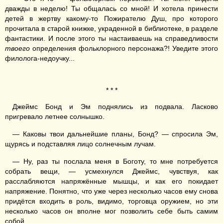
дважды в неделю! Ты общалась со мной! И хотела принести
детей в жертву какому-то Пожирателю Душ, про которого
прочитала в старой книжке, украденной в библиотеке, в разделе
фантастики. И после этого ты настаиваешь на справедливости
твоего
определения фольклорного персонажа?! Уведите этого
филолога-недоучку...
* * *
Джеймс Бонд и Эм поднялись из подвала. Ласково
пригревало летнее солнышко.
— Каковы твои дальнейшие планы, Бонд? — спросила Эм,
щурясь и подставляя лицо солнечным лучам.
— Ну, раз ты послала меня в Боготу, то мне потребуется
собрать вещи, — усмехнулся Джеймс, чувствуя, как
расслабляются напряжённые мышцы, и как его покидает
напряжение. Понятно, что уже через несколько часов ему снова
придётся входить в роль, видимо, торговца оружием, но эти
несколько часов он вполне мог позволить себе быть самим
собой.