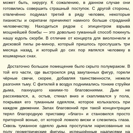
может быть, хирургу. К сожалению, в данном случае они
готовились совершить страшный поступок. С другой стороны,
отвлечённо подумал третий в ряду человек, некоторые
пианисты и скрипачи причиняют намного больше страданий
человечеству. Находиться рядом с эпицентром взрыва
мощнейшей бомбы — это довольно гуманный способ покинуть
нашу юдоль скорби. В отличие от концерта для виолончели и
дисковой пилы ре-минор, который пришлось прослушать три
месяца назад, и который до сих пор являлся человеку в
кошмарных снах.
Достаточно большое помещение было скрыто полумраком. В
той его части, где выстроился ряд закутанных фигур, горели
чёрные свечи, скорее, добавляя таинственности, нежели
разгоняя тьму. С фитилей в воздух поднимались тонкие струйки
дыма, пахнущего какими-то благовониями. Дым не
рассеивался, а, остыв, стекал вниз и скапливался у пола,
покрывая его туманным одеялом, которое колыхалось при
каждом движении. Запах благовоний при такой концентрации
терял благородную приставку «благо» и становился просто
приторной вонью, от которой ломило виски и слезились глаза.
Сквозь туманное одеяло дыма проступали нарисованные на
полу геометрические фигуры, испещрённые надписями на