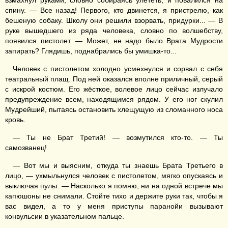
взмахнул руками, словно собираясь улететь, и повалился на
спину. — Все назад! Первого, кто двинется, я пристрелю, как
бешеную собаку. Школу они решили взорвать, придурки... — В
руке вышедшего из ряда человека, словно по волшебству,
появился пистолет. — Может, не надо было Врата Мудрости
запирать? Глядишь, поднабрались бы умишка-то...
Человек с пистолетом холодно усмехнулся и сорвал с себя
театральный плащ. Под ней оказался вполне приличный, серый
с искрой костюм. Его жёсткое, волевое лицо сейчас излучало
предупреждение всем, находящимся рядом. У его ног скулил
Мудрейший, пытаясь остановить хлещущую из сломанного носа
кровь.
— Ты не Брат Третий! — возмутился кто-то. — Ты
самозванец!
— Вот мы и выясним, откуда ты знаешь Брата Третьего в
лицо, — ухмыльнулся человек с пистолетом, мягко опускаясь и
выключая пульт. — Насколько я помню, ни на одной встрече мы
капюшоны не снимали. Стойте тихо и держите руки так, чтобы я
вас видел, а то у меня приступы паранойи вызывают
конвульсии в указательном пальце.