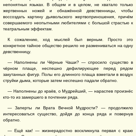
непонятных языках. В общем и в целом, не хватало только
жертвенных ножей и обнажённой девственницы, чтобы
воссоздать картину дьявольского жертвоприношения, причём
совершаемого неопытными любителями с большой страстью к
театральным эффектам.
К сожалению, ход мыслей был верным. Просто это
конкретное тайное общество решило не размениваться на одну
девственницу.
— Наполнены ли Чёрные Чаши? — спросило существо в
чёрном плаще, неспешно дефилирующее перед рядом
закутанных фигур. Полы его длинного плаща взметали в воздух
струйки дыма, которые затем неспешно падали обратно.
— Наполнены до краёв, о Мудрейший, — нараспев произнёс
кто-то из замершего в почтении ряда.
— Заперты ли Врата Вечной Мудрости? — продолжило
интересоваться существо, дойдя до конца ряда и повернув
обратно.
— Ещё как! — жизнерадостно воскликнула первая с краю