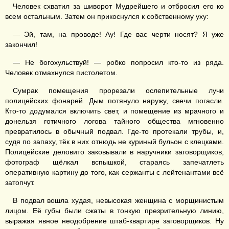
Человек схватил за шиворот Мудрейшего и отбросил его ко
всем остальным. Затем он прикоснулся к собственному уху:
— Эй, там, на проводе! Ау! Где вас черти носят? Я уже
закончил!
— Не богохульствуй! — робко попросил кто-то из ряда.
Человек отмахнулся пистолетом.
Сумрак помещения прорезали ослепительные лучи
полицейских фонарей. Дым потянуло наружу, свечи погасли.
Кто-то додумался включить свет, и помещение из мрачного и
донельзя готичного логова тайного общества мгновенно
превратилось в обычный подвал. Где-то протекали трубы, и,
судя по запаху, тёк в них отнюдь не куриный бульон с клецками.
Полицейские деловито заковывали в наручники заговорщиков,
фотограф щёлкал вспышкой, стараясь запечатлеть
оперативную картину до того, как сержанты с лейтенантами всё
затопчут.
В подвал вошла худая, невысокая женщина с морщинистым
лицом. Её губы были сжаты в тонкую презрительную линию,
выражая явное неодобрение штаб-квартире заговорщиков. Ну