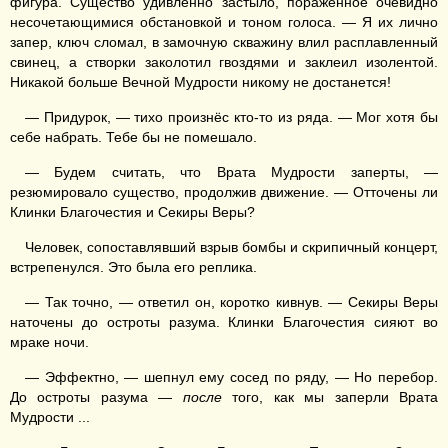
фигура. Существо удивлённо застыло, поражённое очевидно
несочетающимися обстановкой и тоном голоса. — Я их лично
запер, ключ сломал, в замочную скважину влил расплавленный
свинец, а створки заколотил гвоздями и заклеил изолентой.
Никакой больше Вечной Мудрости никому не достанется!
— Придурок, — тихо произнёс кто-то из ряда. — Мог хотя бы
себе набрать. Тебе бы не помешало.
— Будем считать, что Врата Мудрости заперты, —
резюмировало существо, продолжив движение. — Отточены ли
Клинки Благочестия и Секиры Веры?
Человек, сопоставлявший взрыв бомбы и скрипичный концерт,
встрепенулся. Это была его реплика.
— Так точно, — ответил он, коротко кивнув. — Секиры Веры
наточены до остроты разума. Клинки Благочестия сияют во
мраке ночи.
— Эффектно, — шепнул ему сосед по ряду, — Но перебор.
До остроты разума —
после
того, как мы заперли Врата
Мудрости ...