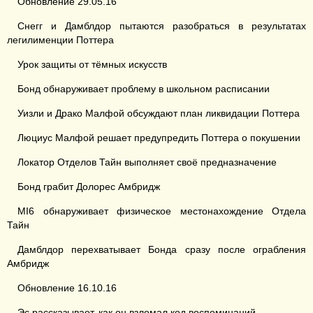
Обновление 29.05.16
Снегг и Дамблдор пытаются разобраться в результатах
легилименции Поттера
Урок защиты от тёмных искусств
Бонд обнаруживает проблему в школьном расписании
Уизли и Драко Малфой обсуждают план ликвидации Поттера
Люциус Малфой решает предупредить Поттера о покушении
Локатор Отделов Тайн выполняет своё предназначение
Бонд грабит Долорес Амбридж
MI6 обнаруживает физическое местонахождение Отдела
Тайн
Дамблдор перехватывает Бонда сразу после ограбления
Амбридж
Обновление 16.10.16
Эс рассказывает, как он взломал код воспоминаний