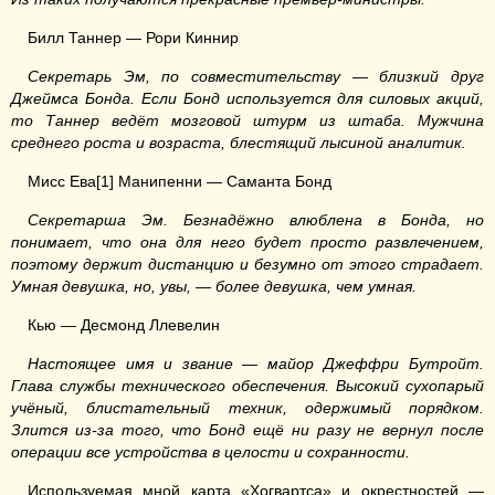
Билл Таннер — Рори Киннир
Секретарь Эм, по совместительству — близкий друг
Джеймса Бонда. Если Бонд используется для силовых акций,
то Таннер ведёт мозговой штурм из штаба. Мужчина
среднего роста и возраста, блестящий лысиной аналитик.
Мисс Ева[1] Манипенни — Саманта Бонд
Секретарша Эм. Безнадёжно влюблена в Бонда, но
понимает, что она для него будет просто развлечением,
поэтому держит дистанцию и безумно от этого страдает.
Умная девушка, но, увы, — более девушка, чем умная.
Кью — Десмонд Ллевелин
Настоящее имя и звание — майор Джеффри Бутройт.
Глава службы технического обеспечения. Высокий сухопарый
учёный, блистательный техник, одержимый порядком.
Злится из-за того, что Бонд ещё ни разу не вернул после
операции все устройства в целости и сохранности.
Используемая мной карта «Хогвартса» и окрестностей —