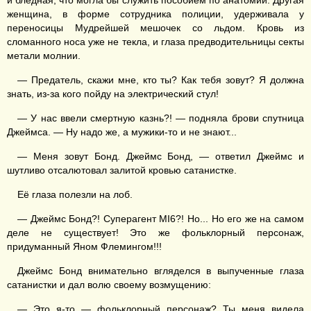
и бледная, что могла бы служить пособием по анатомии. Другая
женщина, в форме сотрудника полиции, удерживала у
переносицы Мудрейшей мешочек со льдом. Кровь из
сломанного носа уже не текла, и глаза предводительницы секты
метали молнии.
— Предатель, скажи мне, кто ты? Как тебя зовут? Я должна
знать, из-за кого пойду на электрический стул!
— У нас ввели смертную казнь?! — подняла брови спутница
Джеймса. — Ну надо же, а мужики-то и не знают...
— Меня зовут Бонд. Джеймс Бонд, — ответил Джеймс и
шутливо отсалютовал залитой кровью сатанистке.
Её глаза полезли на лоб.
— Джеймс Бонд?! Суперагент MI6?! Но... Но его же на самом
деле не существует! Это же фольклорный персонаж,
придуманный Яном Флемингом!!!
Джеймс Бонд внимательно вгляделся в выпученные глаза
сатанистки и дал волю своему возмущению:
— Это я-то — фольклорный персонаж? Ты меня видела