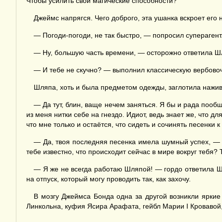
Чтобы усилить свои магические способности?
Джеймс напрягся. Чего доброго, эта ушанка вскроет его 
— Погоди-погоди, не так быстро, — попросил суперагент.
— Ну, большую часть времени, — осторожно ответила Ш
— И тебе не скучно? — выполнил классическую вербово
Шляпа, хоть и была предметом одежды, заглотила наживк
— Да тут, блин, ваще нечем заняться. Я бы и рада пооб
из меня нитки себе на гнездо. Идиот, ведь знает же, что д
что мне только и остаётся, что сидеть и сочинять песенки
— Да, твоя последняя песенка имела шумный успех, — 
тебе известно, что происходит сейчас в мире вокруг тебя?
— Я же не всегда работаю Шляпой! — гордо ответила Ш
на отпуск, который могу проводить так, как захочу.
В мозгу Джеймса Бонда одна за другой возникли яркие 
Линкольна, куфия Ясира Арафата, гейбл Марии I Кровавой,