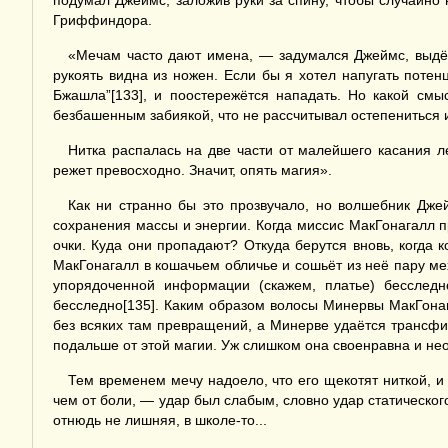
подумал Джеймс, заложив руки за спину, чтобы случайно 
Гриффиндора.
«Мечам часто дают имена, — задумался Джеймс, выдёр
рукоять видна из ножен. Если бы я хотел напугать потен
Бжашла”[133], и поостережётся нападать. Но какой см
безбашенным забиякой, что не рассчитывал остепениться 
Нитка распалась на две части от малейшего касания 
режет превосходно. Значит, опять магия».
Как ни странно бы это прозвучало, но волшебник Дже
сохранения массы и энергии. Когда миссис МакГонагалл п
очки. Куда они пропадают? Откуда берутся вновь, когда
МакГонагалл в кошачьем обличье и сошьёт из неё пару мех
упорядоченной информации (скажем, платье) бесслед
бесследно[135]. Каким образом волосы Минервы МакГона
без всяких там превращений, а Минерве удаётся трансфиг
подальше от этой магии. Уж слишком она своенравна и не
Тем временем мечу надоело, что его щекотят ниткой, и
чем от боли, — удар был слабым, словно удар статическог
отнюдь не лишняя, в школе-то...