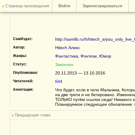
Страница произведения
Войти
Зарегистрироваться
СамИздат:
http://samlib.ru/h/hitech_a/you_only_live_
Автор:
Hitech Алекс
Жанры:
Фантастика
,
Фэнтези
,
Юмор
Статус:
Закончен
Опубликован:
20.11.2013 — 13.10.2016
Читателей:
644
Аннотация:
Что будет, если в тело Мальчика, Кот
на две трети и не бетировано. Изменен
ТОЛЬКО путём ссылок сюда! Никакого к
Планируемое следующее обновление: 
Предыдущая глава