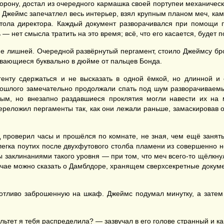
орону, достал из очередного кармашка своей портупеи механичес
в. Джеймс запечатлел весь интерьер, взял крупным планом меч, ка
стола директора. Каждый документ разворачивался при помощи 
— нет смысла тратить на это время; всё, что его касается, будет 
не лишней. Очередной развёрнутый пергамент, стоило Джеймсу бро
ивающиеся буквально в дюйме от пальцев Бонда.
енту сдержаться и не высказать в одной ёмкой, но длинной и 
рошлого замечательно продолжали спать под шум разворачиваем
ым, но внезапно раздавшиеся проклятия могли навести их на м
ереложил пергаменты так, как они лежали раньше, замаскировав о
 проверил часы и прошёлся по комнате, не зная, чем ещё занять
егка поутих после двухфутового столба пламени из совершенно не
 заклинаниями такого уровня — при том, что меч всего-то щёлкну
учае можно сказать о Дамблдоре, хранящем сверхсекретные докум
ротливо заброшенную на шкаф. Джеймс подумал минутку, а затем
льтет я тебя распределила? — зазвучал в его голове странный и к