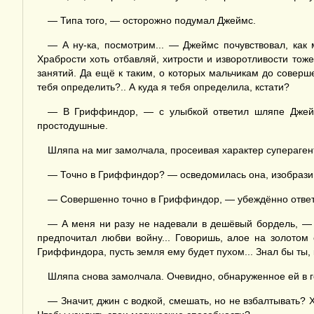
— Типа того, — осторожно подумал Джеймс.
— А ну-ка, посмотрим... — Джеймс почувствовал, как 
Храбрости хоть отбавляй, хитрости и изворотливости тож
занятий. Да ещё к таким, о которых мальчикам до соверше
тебя определить?.. А куда я тебя определила, кстати?
— В Гриффиндор, — с улыбкой ответил шляпе Джейм
простодушные.
Шляпа на миг замолчала, просеивая характер супераген
— Точно в Гриффиндор? — осведомилась она, изобразив
— Совершенно точно в Гриффиндор, — убеждённо ответил
— А меня ни разу не надевали в дешёвый бордель, — 
предпочитал любви войну... Говоришь, алое на золотом
Гриффиндора, пусть земля ему будет пухом... Знал бы ты, к
Шляпа снова замолчала. Очевидно, обнаруженное ей в г
— Значит, джин с водкой, смешать, но не взбалтывать? 