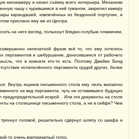
кую кинокамеру и начал съёмку всего интерьера. Механизм
менную чашу с курившимся в ней туманом, закрепил камеру
пары карандашей, извлечённых из бездонной портупеи, и
потом прислано ему же из Центра.
сить на него взгляд, полыхнул бледно-голубым пламенем,
совершенно непечатной фразе всё то, что ему хотелось
ых пергаментов и шебуршание, доносившееся от рабочего
ысль, что в комнате кто-то есть. Поэтому Джеймс Бонд
тсутствие испепелённого пергамента грудой других, более
ся. Внутрь ящиков письменного стола ему лезть внезапно
винного на вид пергамента, чуть не оставившего будущих
л предупредительной искрой... Или эти документы на столе
енты на столешнице письменного стола, а не в сейфе? Чем
 тряхнул головой, решительно сдёрнул шляпу со шкафа и
акой-то очень
матерчатый
голос.