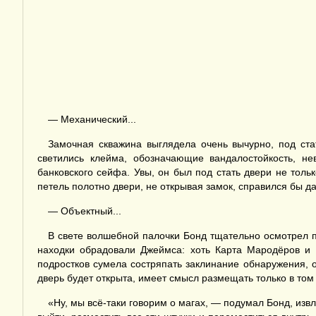
— Механический...
Замочная скважина выглядела очень вычурно, под ста
светились клейма, обозначающие вандалостойкость, н
банковского сейфа. Увы, он был под стать двери не толь
петель полотно двери, не открывая замок, справился бы д
— Объектный...
В свете волшебной палочки Бонд тщательно осмотрел п
находки обрадовали Джеймса: хоть Карта Мародёров и у
подростков сумела состряпать заклинание обнаружения, о
дверь будет открыта, имеет смысл размещать только в том 
«Ну, мы всё-таки говорим о магах, — подумал Бонд, изв