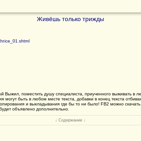
Живёшь только трижды
thrice_01.shtml
орый Выжил, поместить душу специалиста, приученного выживать в 
ия могут быть в любом месте текста, добавки в конец текста отбива
опирования и выкладывания где бы то ни было! FB2 можно скачать
будет объявлено дополнительно.
↓ Содержание ↓