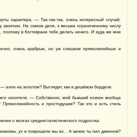
рты характера. — Так-так-так, очень интересный случай.
му занятию. На самом деле, к весьма ограниченному числу
, поэтому в Когтевране тебе делать нечего. И куда же мне
ечно, очень храбрые, но уж слишком прямолинейные и
 — алое на золотом? Выглядит, как в дешёвом борделе.
оего носителя. — Собственно, мой бывший хозяин вообще
? Прямолинейность и простодушие? Так это и есть стиль
ения о мозгах среднестатистического подростка.
знакомы, ух и покрошили мы их... А зачем ты пил джиннов?