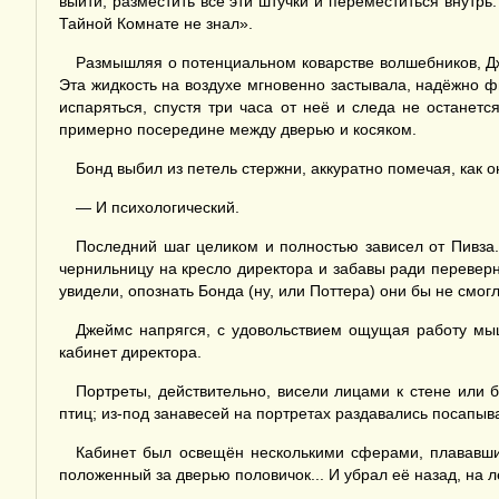
выйти, разместить все эти штучки и переместиться внутрь.
Тайной Комнате не знал».
Размышляя о потенциальном коварстве волшебников, Дж
Эта жидкость на воздухе мгновенно застывала, надёжно ф
испаряться, спустя три часа от неё и следа не останетс
примерно посередине между дверью и косяком.
Бонд выбил из петель стержни, аккуратно помечая, как
— И психологический.
Последний шаг целиком и полностью зависел от Пивза. 
чернильницу на кресло директора и забавы ради переверну
увидели, опознать Бонда (ну, или Поттера) они бы не смог
Джеймс напрягся, с удовольствием ощущая работу мыш
кабинет директора.
Портреты, действительно, висели лицами к стене или 
птиц; из-под занавесей на портретах раздавались посапы
Кабинет был освещён несколькими сферами, плававшим
положенный за дверью половичок... И убрал её назад, на 