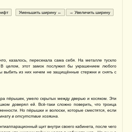
то, казалось, пересекала сама себя. На металле тускло
 В целом, этот замок послужил бы украшением любого
обы выбить из них ничем не защищённые стержни и снять с
ара пёрышек, умело скрытых между дверью и косяком. Эти
шком доверял ей. Всё-таки сложно поверить, что троица
менности. Но пёрышки и волоски, которые сместятся, если
омнату
в отсутствие хозяина
.
антиаппарационный щит внутри своего кабинета, после чего