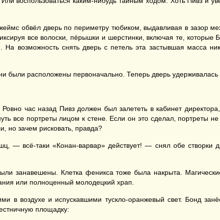
 Или воспользоваться каким-нибудь тайным ходом. Хоть Пивз и увер
еймс обвёл дверь по периметру тюбиком, выдавливая в зазор меж
иксируя все волоски, пёрышки и шерстинки, включая те, которые 
я. На возможность снять дверь с петель эта застывшая масса ни
 они были расположены первоначально. Теперь дверь удерживалась 
Ровно час назад Пивз должен был залететь в кабинет директора,
ть все портреты лицом к стене. Если он это сделал, портреты не с
ли, но зачем рисковать, правда?
ц, — всё-таки «Конан-варвар» действует! — снял обе створки дв
были занавешены. Клетка феникса тоже была накрыта. Магически
вания или полноценный молодецкий храп.
и в воздухе и испускавшими тускло-оранжевый свет. Бонд занёс
лестничную площадку: