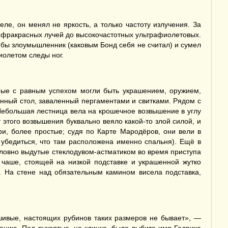
ле, он менял не яркость, а только частоту излучения. За
 инфракрасных лучей до высокочастотных ультрафиолетовых.
 бы злоумышленник (каковым Бонд себя не считал) и сумел
иолетом следы ног.
рые с равным успехом могли быть украшением, оружием,
нный стол, заваленный пергаментами и свитками. Рядом с
 Небольшая лестница вела на крошечное возвышение в углу
этого возвышения буквально веяло какой-то злой силой, и
и, более простые; судя по Карте Мародёров, они вели в
убедиться, что там расположена именно спальня). Ещё в
словно выдутые стеклодувом-астматиком во время приступа
 чаше, стоящей на низкой подставке и украшенной жутко
 На стене над обязательным камином висела подставка,
ивые, настоящих рубинов таких размеров не бывает», —