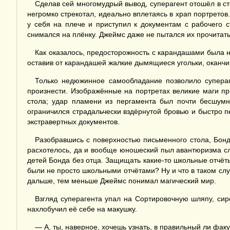
Сделав сей многомудрый вывод, суперагент отошёл в ст
негромко стрекотал, идеально вплетаясь в храп портрето
у себя на плече и приступил к документам с рабочего 
снимался на плёнку. Джеймс даже не пытался их прочитать 
Как оказалось, предосторожность с карандашами была 
оставив от карандашей жалкие дымящиеся угольки, оканч
Только недюжинное самообладание позволило супераг
произнести. Изображённые на портретах великие маги п
стола; удар пламени из пергамента был почти бесшумн
ограничился страдальчески вздёрнутой бровью и быстро п
экстравертных документов.
Разобравшись с поверхностью письменного стола, Бонд
расхотелось, да и вообще юношеский пыл авантюризма сл
детей Бонда без отца. Защищать какие-то школьные отчёты
были не просто школьными отчётами? Ну и что в таком сл
дальше, тем меньше Джеймс понимал магический мир.
Взгляд суперагента упал на Сортировочную шляпу, си
нахлобучил её себе на макушку.
— А, ты, наверное, хочешь узнать, в правильный ли факу