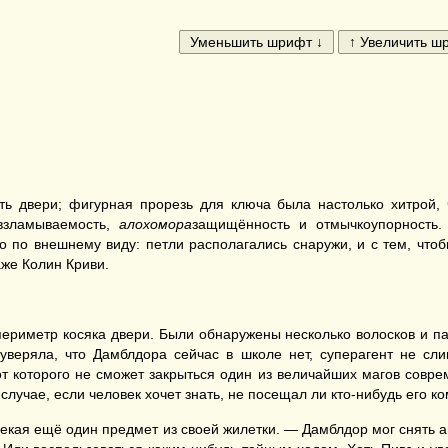
ть двери; фигурная прорезь для ключа была настолько хитрой, ч
евзламываемость,
алохомора
защищённость и отмычкоупорность.
ко по внешнему виду: петли располагались снаружи, и с тем, чт
аже Колин Криви.
ериметр косяка двери. Были обнаружены несколько волосков и п
веряла, что Дамблдора сейчас в школе нет, суперагент не сли
т которого не сможет закрыться один из величайших магов совре
случае, если человек хочет знать, не посещал ли кто-нибудь его к
лекая ещё один предмет из своей жилетки. — Дамблдор мог снять 