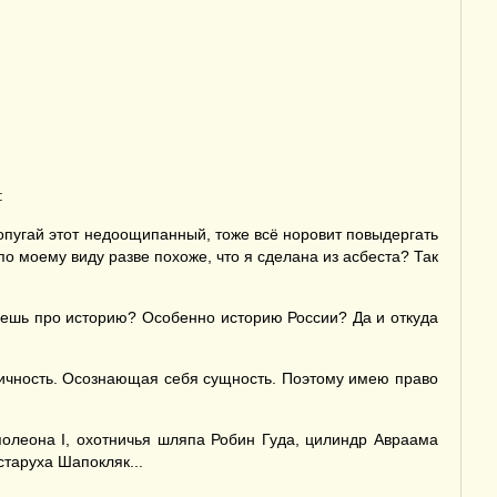
:
попугай этот недоощипанный, тоже всё норовит повыдергать
 по моему виду разве похоже, что я сделана из асбеста? Так
аешь про историю? Особенно историю России? Да и откуда
личность. Осознающая себя сущность. Поэтому имею право
аполеона I, охотничья шляпа Робин Гуда, цилиндр Авраама
старуха Шапокляк...