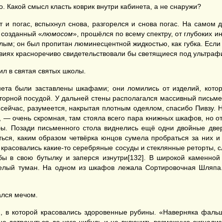
 Какой смысл класть коврик внутри кабинета, а не снаружи?
 и погас, вспыхнул снова, разгорелся и снова погас. На самом де
 созданный «
люмосом
», прошёлся по всему спектру, от глубоких
лым; он был пропитан люминесцентной жидкостью, как губка. Если
твиях красноречиво свидетельствовали бы светящиеся под ультраф
ил в святая святых школы.
нета были заставлены шкафами; они ломились от изделий, кото
торной посудой. У дальней стены располагался массивный письме
 сейчас, разумеется, накрытая плотным одеялом, спасибо Пивзу.
 — очень скромная, там стояла всего пара книжных шкафов, но от 
бы. Позади письменного стола виднелись ещё одни двойные двер
ься, каким образом четвёрка юнцов сумела пробраться за них и 
красовались какие-то серебряные сосуды и стеклянные реторты, 
 бы в свою бутылку и заперся изнутри[132]. В широкой каменной
лый туман. На одном из шкафов лежала Сортировочная Шляпа.
ался мечом.
 в которой красовались здоровенные рубины. «Наверняка фальш