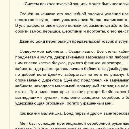
— Систем психологической защиты может быть несколько.
Огонёк на кончике его волшебной палочки изменил цвет
несколько секунд, повинуясь желанию Бонда, шарик света,
В ультрафиолетовом свете половичок засветился жёлто-бе
обойти замок, пёрышки, шерстинки и портреты, о его дейс
Джеймс Бонд перепрыгнул предательский коврик и вступ
Содержимое кабинета... Озадачивало. Все стены каби
предметами культа, декоративными вазочками или лабора
ним висела клетка Фоукса, ручного феникса директора, —
кабинета, где размещалась личная библиотека Дамблдора,
по доброй воле Джеймс забираться на него не рискнул 
опочивальню директора (Джеймс предпочёл не задумыват
кабинете находился маленький мраморный столик; на нём 
икоты. При виде некоторых из этих реторт Клейн залез
выглядящими рунами, медленно вращался серебристо-бе
удерживающая огромный, богато украшенный меч.
Как всякий мальчишка, Бонд первым делом заинтересов
Меч был оснащён претенциозной серебряной рукоятью,