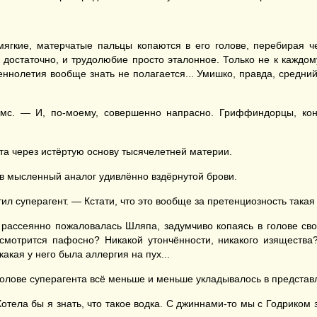
мягкие, матерчатые пальцы копаются в его голове, перебирая че
е достаточно, и трудолюбие просто эталонное. Только не к каждо
ннолетия вообще знать не полагается... Умишко, правда, средний
с. — И, по-моему, совершенно напрасно. Гриффиндорцы, кон
та через истёртую основу тысячелетней материи.
 мысленный аналог удивлённо вздёрнутой брови.
 суперагент. — Кстати, что это вообще за претенциозность такая
рассеянно пожаловалась Шляпа, задумчиво копаясь в голове св
 смотрится пафосно? Никакой утончённости, никакого изящества
акая у него была аллергия на пух...
олове суперагента всё меньше и меньше укладывалось в представл
Хотела бы я знать, что такое водка. С джиннами-то мы с Годриком 