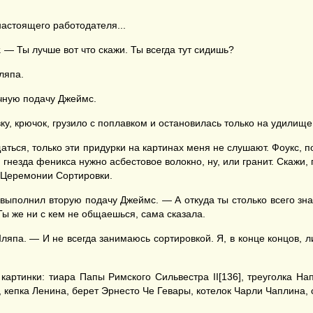
настоящего работодателя...
 — Ты лучше вот что скажи. Ты всегда тут сидишь?
ляпа.
чную подачу Джеймс.
у, крючок, грузило с поплавком и остановилась только на удилище
щаться, только эти придурки на картинах меня не слушают. Фоукс, 
ля гнезда феникса нужно асбестовое волокно, ну, или гранит. Скажи,
 к Церемонии Сортировки.
выполнил вторую подачу Джеймс. — А откуда ты столько всего зн
 Ты же ни с кем не общаешься, сама сказала.
ляпа. — И не всегда занимаюсь сортировкой. Я, в конце концов, 
картинки: тиара Папы Римского Сильвестра II[136], треуголка Н
 кепка Ленина, берет Эрнесто Че Гевары, котелок Чарли Чаплина, 