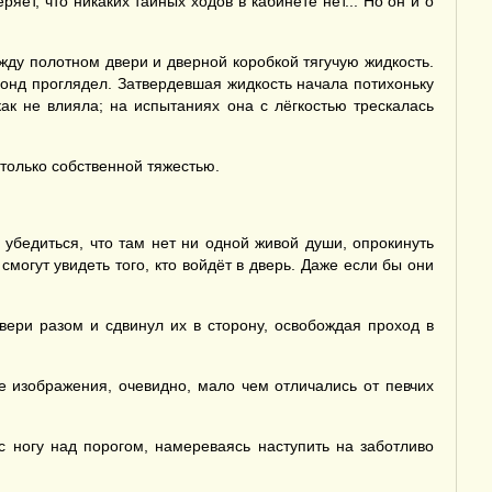
яет, что никаких тайных ходов в кабинете нет... Но он и о
ду полотном двери и дверной коробкой тягучую жидкость.
Бонд проглядел. Затвердевшая жидкость начала потихоньку
как не влияла; на испытаниях она с лёгкостью трескалась
только собственной тяжестью.
 убедиться, что там нет ни одной живой души, опрокинуть
могут увидеть того, кто войдёт в дверь. Даже если бы они
ери разом и сдвинул их в сторону, освобождая проход в
е изображения, очевидно, мало чем отличались от певчих
 ногу над порогом, намереваясь наступить на заботливо