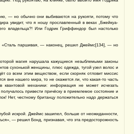
зацию. Под рукоятью, на клинке, было выбито имя Годрика
ию, — но обычно они выбиваются на рукояти, потому что
дира увидит, что я ношу прославленный в веках „Бжейкуа-
его владельца?! Или Годрик Гриффиндор был настолько
. «Сталь паршивая, — наконец, решил Джеймс[134], — но
с которой магия нарушала кажущиеся незыблемыми законы
нтов сухонькой женщины, плюс одежда, тугой узел волос и
ёт со всем этим веществом, если скорняк отловит миссис
я вне нашего мира, то не окажется ли, что какая-то часть
в квантовой механики: информация не может исчезать
получалось привести причёску в приемлемое состояние и
лок! Нет, честному британцу положительно надо держаться
олубой искрой. Джеймс зашипел, больше от неожиданности,
ться», — решил Бонд, признавая, что эта предосторожность