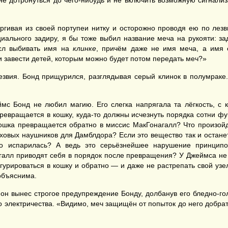
не дотронуться до чего-нибудь и не включить возможную сигнали
гивая из своей портупеи нитку и осторожно проводя ею по лезв
циального задиру, я бы тоже выбил название меча на рукояти: за
ысл выбивать имя на
клинке
, причём даже не имя меча, а имя 
и завести детей, которым можно будет потом передать меч?»
лезвия. Бонд прищурился, разглядывая серый клинок в полумраке
ймс Бонд не любил магию. Его слегка напрягала та лёгкость, 
ревращается в кошку, куда-то должны исчезнуть порядка сотни фу
 кошка превращается обратно в миссис МакГонагалл? Что произойд
овых наушников для Дамблдора? Если это вещество так и останетс
но испарилась? А ведь это серьёзнейшее нарушение принципо
галл приводят себя в порядок после превращения? У Джеймса не 
урироваться в кошку и обратно — и даже не растрепать свой узе
объяснима.
 он вынес строгое предупреждение Бонду, долбанув его бледно-г
о электричества. «Видимо, меч защищён от попыток до него добра