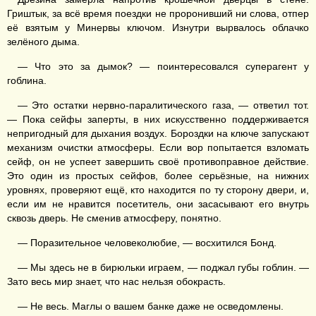
Гриштык, за всё время поездки не проронивший ни слова, отпер
её взятым у Минервы ключом. Изнутри вырвалось облачко
зелёного дыма.
— Что это за дымок? — поинтересовался суперагент у
гоблина.
— Это остатки нервно-паралитического газа, — ответил тот.
— Пока сейфы заперты, в них искусственно поддерживается
непригодный для дыхания воздух. Бороздки на ключе запускают
механизм очистки атмосферы. Если вор попытается взломать
сейф, он не успеет завершить своё противоправное действие.
Это один из простых сейфов, более серьёзные, на нижних
уровнях, проверяют ещё, кто находится по ту сторону двери, и,
если им не нравится посетитель, они засасывают его внутрь
сквозь дверь. Не сменив атмосферу, понятно.
— Поразительное человеколюбие, — восхитился Бонд.
— Мы здесь не в бирюльки играем, — поджал губы гоблин. —
Зато весь мир знает, что нас нельзя обокрасть.
— Не весь. Маглы о вашем банке даже не осведомлены.