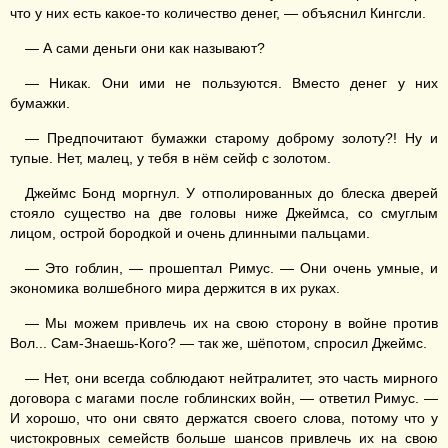
что у них есть какое-то количество денег, — объяснил Кингсли.
— А сами деньги они как называют?
— Никак. Они ими не пользуются. Вместо денег у них
бумажки.
— Предпочитают бумажки старому доброму золоту?! Ну и
тупые. Нет, малец, у тебя в нём сейф с золотом.
Джеймс Бонд моргнул. У отполированных до блеска дверей
стояло существо на две головы ниже Джеймса, со смуглым
лицом, острой бородкой и очень длинными пальцами.
— Это гоблин, — прошептал Римус. — Они очень умные, и
экономика волшебного мира держится в их руках.
— Мы можем привлечь их на свою сторону в войне против
Вол... Сам-Знаешь-Кого? — так же, шёпотом, спросил Джеймс.
— Нет, они всегда соблюдают нейтралитет, это часть мирного
договора с магами после гоблинских войн, — ответил Римус. —
И хорошо, что они свято держатся своего слова, потому что у
чистокровных семейств больше шансов привлечь их на свою