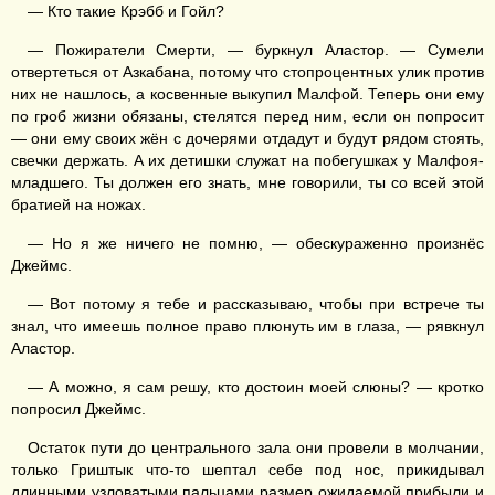
— Кто такие Крэбб и Гойл?
— Пожиратели Смерти, — буркнул Аластор. — Сумели
отвертеться от Азкабана, потому что стопроцентных улик против
них не нашлось, а косвенные выкупил Малфой. Теперь они ему
по гроб жизни обязаны, стелятся перед ним, если он попросит
— они ему своих жён с дочерями отдадут и будут рядом стоять,
свечки держать. А их детишки служат на побегушках у Малфоя-
младшего. Ты должен его знать, мне говорили, ты со всей этой
братией на ножах.
— Но я же ничего не помню, — обескураженно произнёс
Джеймс.
— Вот потому я тебе и рассказываю, чтобы при встрече ты
знал, что имеешь полное право плюнуть им в глаза, — рявкнул
Аластор.
— А можно, я сам решу, кто достоин моей слюны? — кротко
попросил Джеймс.
Остаток пути до центрального зала они провели в молчании,
только Гриштык что-то шептал себе под нос, прикидывал
длинными узловатыми пальцами размер ожидаемой прибыли и