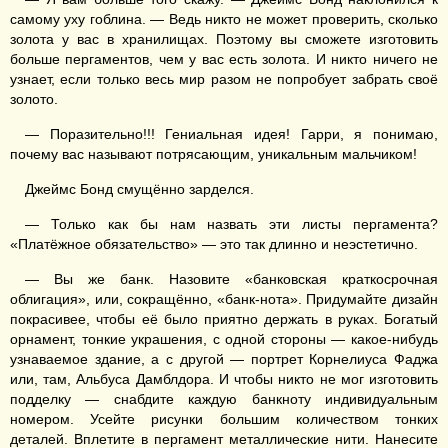
самому уху гоблина. — Ведь никто не может проверить, сколько
золота у вас в хранилищах. Поэтому вы сможете изготовить
больше пергаментов, чем у вас есть золота. И никто ничего не
узнает, если только весь мир разом не попробует забрать своё
золото.
— Поразительно!!! Гениальная идея! Гарри, я понимаю,
почему вас называют потрясающим, уникальным мальчиком!
Джеймс Бонд смущённо зарделся.
— Только как бы нам назвать эти листы пергамента?
«Платёжное обязательство» — это так длинно и неэстетично.
— Вы же банк. Назовите «банковская краткосрочная
облигация», или, сокращённо, «банк-нота». Придумайте дизайн
покрасивее, чтобы её было приятно держать в руках. Богатый
орнамент, тонкие украшения, с одной стороны — какое-нибудь
узнаваемое здание, а с другой — портрет Корнелиуса Фаджа
или, там, Альбуса Дамблдора. И чтобы никто не мог изготовить
подделку — снабдите каждую банкноту индивидуальным
номером. Усейте рисунки большим количеством тонких
деталей. Вплетите в пергамент металлические нити. Нанесите