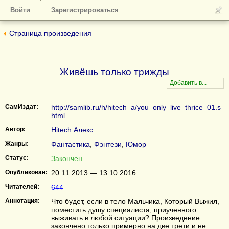
Войти
Зарегистрироваться
Страница произведения
Живёшь только трижды
СамИздат:
http://samlib.ru/h/hitech_a/you_only_live_thrice_01.s
html
Автор:
Hitech Алекс
Жанры:
Фантастика
,
Фэнтези
,
Юмор
Статус:
Закончен
Опубликован:
20.11.2013 — 13.10.2016
Читателей:
644
Аннотация:
Что будет, если в тело Мальчика, Который Выжил,
поместить душу специалиста, приученного
выживать в любой ситуации? Произведение
закончено только примерно на две трети и не