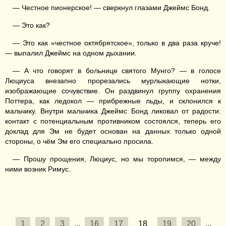
— Честное пионерское! — сверкнул глазами Джеймс Бонд.
— Это как?
— Это как «честное октябрятское», только в два раза круче!
— выпалил Джеймс на одном дыхании.
— А что говорят в больнице святого Мунго? — в голосе
Люциуса внезапно прорезались мурлыкающие нотки,
изображающие сочувствие. Он раздвинул группу охранения
Поттера, как ледокол — прибрежные льды, и склонился к
мальчику. Внутри мальчика Джеймс Бонд ликовал от радости:
контакт с потенциальным противником состоялся, теперь его
доклад для Эм не будет основан на данных только одной
стороны, о чём Эм его специально просила.
— Прошу прощения, Люциус, но мы торопимся, — между
ними возник Римус.
1
2
3
...
16
17
18
19
20
...