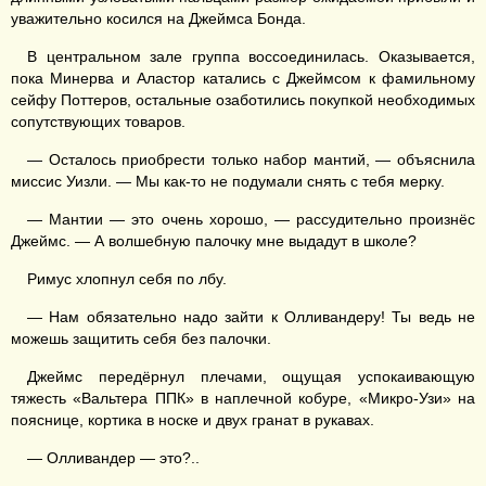
уважительно косился на Джеймса Бонда.
В центральном зале группа воссоединилась. Оказывается,
пока Минерва и Аластор катались с Джеймсом к фамильному
сейфу Поттеров, остальные озаботились покупкой необходимых
сопутствующих товаров.
— Осталось приобрести только набор мантий, — объяснила
миссис Уизли. — Мы как-то не подумали снять с тебя мерку.
— Мантии — это очень хорошо, — рассудительно произнёс
Джеймс. — А волшебную палочку мне выдадут в школе?
Римус хлопнул себя по лбу.
— Нам обязательно надо зайти к Олливандеру! Ты ведь не
можешь защитить себя без палочки.
Джеймс передёрнул плечами, ощущая успокаивающую
тяжесть «Вальтера ППК» в наплечной кобуре, «Микро-Узи» на
пояснице, кортика в носке и двух гранат в рукавах.
— Олливандер — это?..