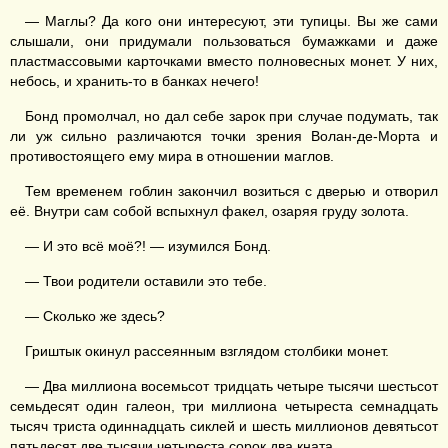
— Маглы? Да кого они интересуют, эти тупицы. Вы же сами
слышали, они придумали пользоваться бумажками и даже
пластмассовыми карточками вместо полновесных монет. У них,
небось, и хранить-то в банках нечего!
Бонд промолчал, но дал себе зарок при случае подумать, так
ли уж сильно различаются точки зрения Волан-де-Морта и
противостоящего ему мира в отношении маглов.
Тем временем гоблин закончил возиться с дверью и отворил
её. Внутри сам собой вспыхнул факел, озаряя груду золота.
— И это всё моё?! — изумился Бонд.
— Твои родители оставили это тебе.
— Сколько же здесь?
Гриштык окинул рассеянным взглядом столбики монет.
— Два миллиона восемьсот тридцать четыре тысячи шестьсот
семьдесят один галеон, три миллиона четыреста семнадцать
тысяч триста одиннадцать сиклей и шесть миллионов девятьсот
пятьдесят две тысячи четыреста сорок два кната.