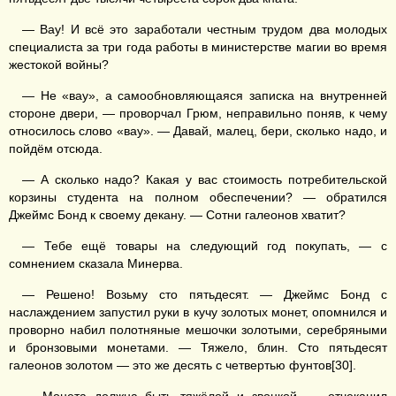
— Вау! И всё это заработали честным трудом два молодых
специалиста за три года работы в министерстве магии во время
жестокой войны?
— Не «вау», а самообновляющаяся записка на внутренней
стороне двери, — проворчал Грюм, неправильно поняв, к чему
относилось слово «вау». — Давай, малец, бери, сколько надо, и
пойдём отсюда.
— А сколько надо? Какая у вас стоимость потребительской
корзины студента на полном обеспечении? — обратился
Джеймс Бонд к своему декану. — Сотни галеонов хватит?
— Тебе ещё товары на следующий год покупать, — с
сомнением сказала Минерва.
— Решено! Возьму сто пятьдесят. — Джеймс Бонд с
наслаждением запустил руки в кучу золотых монет, опомнился и
проворно набил полотняные мешочки золотыми, серебряными
и бронзовыми монетами. — Тяжело, блин. Сто пятьдесят
галеонов золотом — это же десять с четвертью фунтов[30].