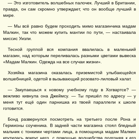
— Это изготовитель волшебных палочек. Лучший в Британии,
правда, он сам скромно утверждает, что он вообще лучший в
мире.
— Мы всё равно будем проходить мимо магазинчика мадам
Малкин, так что можем купить мантии по пути, — настаивала
миссис Уизли.
Тесной группой вся компания ввалилась в маленький
магазин, над которым переливалась разными цветами вывеска
«Мадам Малкин. Одежда на все случаи жизни».
Хозяйка магазина оказалась приземистой улыбающейся
волшебницей, одетой в вызывающий розовато-лиловый халат.
— Закупаешься к новому учебному году в Хогвартсе? —
вежливо кивнула она Джеймсу. — Ты пришёл по адресу — у
меня тут ещё один парнишка из твоей параллели к школе
готовится.
Бонд развернулся посмотреть на третьего после Рона и
Гермионы соученика. В задней части магазина стоял бледный
мальчик с тонкими чертами лица, а помощница мадам Малкин
крутилась вокруг него, с помощью волшебства подгоняя к его