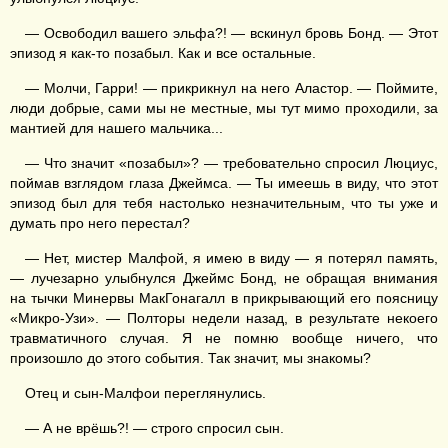
— Освободил вашего эльфа?! — вскинул бровь Бонд. — Этот
эпизод я как-то позабыл. Как и все остальные.
— Молчи, Гарри! — прикрикнул на него Аластор. — Поймите,
люди добрые, сами мы не местные, мы тут мимо проходили, за
мантией для нашего мальчика...
— Что значит «позабыл»? — требовательно спросил Люциус,
поймав взглядом глаза Джеймса. — Ты имеешь в виду, что этот
эпизод был для тебя настолько незначительным, что ты уже и
думать про него перестал?
— Нет, мистер Малфой, я имею в виду — я потерял память,
— лучезарно улыбнулся Джеймс Бонд, не обращая внимания
на тычки Минервы МакГонагалл в прикрывающий его поясницу
«Микро-Узи». — Полторы недели назад, в результате некоего
травматичного случая. Я не помню вообще ничего, что
произошло до этого события. Так значит, мы знакомы?
Отец и сын-Малфои переглянулись.
— А не врёшь?! — строго спросил сын.