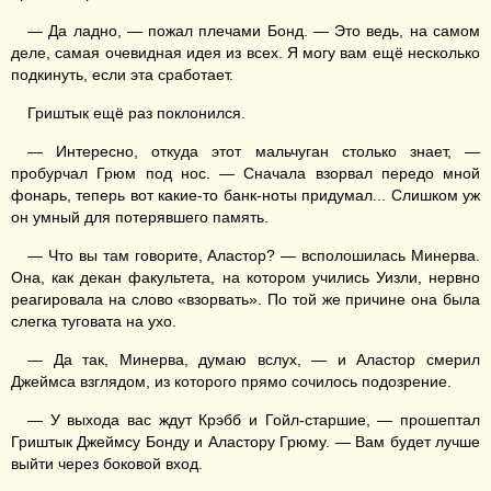
— Да ладно, — пожал плечами Бонд. — Это ведь, на самом
деле, самая очевидная идея из всех. Я могу вам ещё несколько
подкинуть, если эта сработает.
Гриштык ещё раз поклонился.
— Интересно, откуда этот мальчуган столько знает, —
пробурчал Грюм под нос. — Сначала взорвал передо мной
фонарь, теперь вот какие-то банк-ноты придумал... Слишком уж
он умный для потерявшего память.
— Что вы там говорите, Аластор? — всполошилась Минерва.
Она, как декан факультета, на котором учились Уизли, нервно
реагировала на слово «взорвать». По той же причине она была
слегка туговата на ухо.
— Да так, Минерва, думаю вслух, — и Аластор смерил
Джеймса взглядом, из которого прямо сочилось подозрение.
— У выхода вас ждут Крэбб и Гойл-старшие, — прошептал
Гриштык Джеймсу Бонду и Аластору Грюму. — Вам будет лучше
выйти через боковой вход.