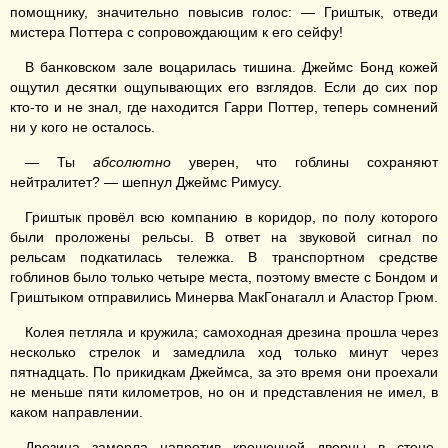
помощнику, значительно повысив голос: — Гриштык, отведи
мистера Поттера с сопровождающим к его сейфу!
В банковском зале воцарилась тишина. Джеймс Бонд кожей
ощутил десятки ощупывающих его взглядов. Если до сих пор
кто-то и не знал, где находится Гарри Поттер, теперь сомнений
ни у кого не осталось.
— Ты
абсолютно
уверен, что гоблины сохраняют
нейтралитет? — шепнул Джеймс Римусу.
Гриштык провёл всю компанию в коридор, по полу которого
были проложены рельсы. В ответ на звуковой сигнал по
рельсам подкатилась тележка. В транспортном средстве
гоблинов было только четыре места, поэтому вместе с Бондом и
Гриштыком отправились Минерва МакГонагалл и Аластор Грюм.
Колея петляла и кружила; самоходная дрезина прошла через
несколько стрелок и замедлила ход только минут через
пятнадцать. По прикидкам Джеймса, за это время они проехали
не меньше пяти километров, но он и представления не имел, в
каком направлении.
Дрезина замерла напротив крошечной дверцы в стене.