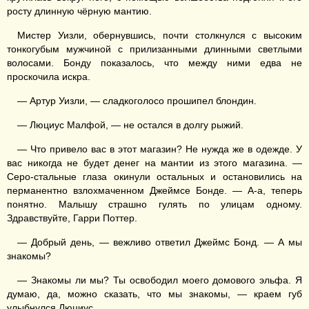
росту длинную чёрную мантию.
Мистер Уизли, обернувшись, почти столкнулся с высоким
тонкогубым мужчиной с прилизанными длинными светлыми
волосами. Бонду показалось, что между ними едва не
проскочила искра.
— Артур Уизли, — сладкоголосо прошипел блондин.
— Люциус Малфой, — не остался в долгу рыжий.
— Что привело вас в этот магазин? Не нужда же в одежде. У
вас никогда не будет денег на мантии из этого магазина. —
Серо-стальные глаза окинули остальных и остановились на
перманентно взлохмаченном Джеймсе Бонде. — А-а, теперь
понятно. Малышу страшно гулять по улицам одному.
Здравствуйте, Гарри Поттер.
— Добрый день, — вежливо ответил Джеймс Бонд. — А мы
знакомы?
— Знакомы ли мы? Ты освободил моего домового эльфа. Я
думаю, да, можно сказать, что мы знакомы, — краем губ
улыбнулся Люциус.