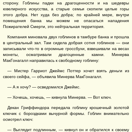
сторону. Гоблины падки на драгоценности и на шедевры
ювелирного искусства, а старые семьи скопили целые горы
этого добра. Нет худа без добра; по крайней мере, внутри
помещения банка мы можем не опасаться нападения
Пожирателей Смерти, это нейтральная территория.
Компания миновала двух гоблинов в тамбуре банка и прошла
в центральный зал. Там сидела добрая сотня гоблинов — они
записывали что-то в огромные гроссбухи, взвешивали на весах
монеты, осматривали драгоценные камни. Минерва
МакГонагалл направилась к свободному гоблину:
— Мистер Гарриот Джеймс Поттер хочет взять деньги из
своего сейфа, — объявила Минерва МакГонагалл.
— А я хочу? — осведомился Джеймс.
— Хочешь, хочешь, — кивнула Минерва. — Вот ключ.
Декан Гриффиндора передала гоблину крошечный золотой
ключик с бороздками вычурной формы. Гоблин внимательно
осмотрел ключ:
— Выглядит подлинным, — кивнул он и обратился к своему