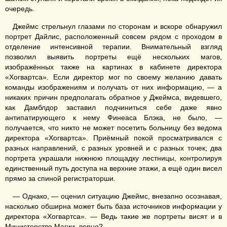
очередь.
Джеймс стрельнул глазами по сторонам и вскоре обнаружил
портрет Дайлис, расположенный совсем рядом с проходом в
отделение интенсивной терапии. Внимательный взгляд
позволил выявить портреты ещё нескольких магов,
изображённых также на картинах в кабинете директора
«Хогвартса». Если директор мог по своему желанию давать
команды изображениям и получать от них информацию, — а
никаких причин предполагать обратное у Джеймса, видевшего,
как Дамблдор заставил подчиниться себе даже явно
антипатирующего к нему Финеаса Блэка, не было, —
получается, что никто не может посетить больницу без ведома
директора «Хогвартса». Приёмный покой просматривался с
разных направлений, с разных уровней и с разных точек; два
портрета украшали нижнюю площадку лестницы, контролируя
единственный путь доступа на верхние этажи, а ещё один висел
прямо за спиной регистраторши.
— Однако, — оценил ситуацию Джеймс, внезапно осознавая,
насколько обширна может быть база источников информации у
директора «Хогвартса». — Ведь такие же портреты висят и в
Министерстве Магии, верно?