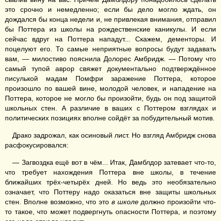
это срочно и немедленно; если бы дело могло ждать, он
дождался бы конца недели и, не привлекая внимания, отправил
бы Поттера из школы на рождественские каникулы. И если
сейчас вдруг на Поттера нападут... Скажем, дементоры. И
поцелуют его. То самые неприятные вопросы будут задавать
вам, — милостиво пояснила Долорес Амбридж. — Потому что
самый тупой аврор свяжет документально подтверждённое
писулькой мадам Помфри заражение Поттера, которое
произошло по вашей вине, молодой человек, и нападение на
Поттера, которое не могло бы произойти, будь он под защитой
школьных стен. А различие в ваших с Поттером взглядах и
политических позициях вполне сойдёт за побудительный мотив.
Драко задрожал, как осиновый лист. Но взгляд Амбридж снова
расфокусировался:
— Загвоздка ещё вот в чём... Итак, Дамблдор затевает что-то,
что требует нахождения Поттера вне школы, в течение
ближайших трёх-четырёх дней. Но ведь это необязательно
означает, что Поттеру надо оказаться вне защиты школьных
стен. Вполне возможно, что это
в школе
должно произойти что-
то такое, что может подвергнуть опасности Поттера, и поэтому