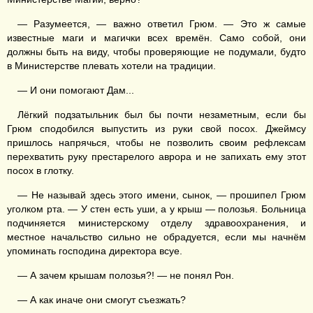
— Разумеется, — важно ответил Грюм. — Это ж самые
известные маги и магички всех времён. Само собой, они
должны быть на виду, чтобы проверяющие не подумали, будто
в Министерстве плевать хотели на традиции.
— И они помогают Дам...
Лёгкий подзатыльник был бы почти незаметным, если бы
Грюм сподобился выпустить из руки свой посох. Джеймсу
пришлось напрячься, чтобы не позволить своим рефлексам
перехватить руку престарелого аврора и не запихать ему этот
посох в глотку.
— Не называй здесь этого имени, сынок, — прошипел Грюм
уголком рта. — У стен есть уши, а у крыш — полозья. Больница
подчиняется министерскому отделу здравоохранения, и
местное начальство сильно не обрадуется, если мы начнём
упоминать господина директора всуе.
— А зачем крышам полозья?! — не понял Рон.
— А как иначе они смогут съезжать?