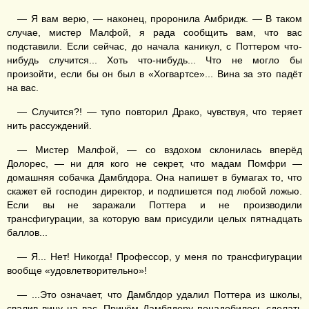
— Я вам верю, — наконец, проронила Амбридж. — В таком
случае, мистер Малфой, я рада сообщить вам, что вас
подставили. Если сейчас, до начала каникул, с Поттером что-
нибудь случится... Хоть что-нибудь... Что не могло бы
произойти, если бы он был в «Хогвартсе»... Вина за это падёт
на вас.
— Случится?! — тупо повторил Драко, чувствуя, что теряет
нить рассуждений.
— Мистер Малфой, — со вздохом склонилась вперёд
Долорес, — ни для кого не секрет, что мадам Помфри —
домашняя собачка Дамблдора. Она напишет в бумагах то, что
скажет ей господин директор, и подпишется под любой ложью.
Если вы не заражали Поттера и не производили
трансфигурации, за которую вам присудили целых пятнадцать
баллов...
— Я... Нет! Никогда! Профессор, у меня по трансфигурации
вообще «удовлетворительно»!
— ...Это означает, что Дамблдор удалил Поттера из школы,
свалив вину на вас. Причём Дамблдору понадобилось сделать