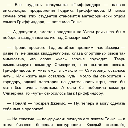
— Все студенты факультета «Гриффиндор» — словно
инкарнации, продолжения Годрика Гриффиндора. В таком
случае отец этих студентов становится метафорически отцом
самого Гриффиндора, — пояснила Тонкс.
— А, допустим, вместо нападения на Уизли речь шла бы о
победе в квиддичном матче над Слизерином?
— Проще простого! Год остаётся прежним, час Звезды —
разве ты не звезда квиддича? Увы, слава спортивных звёзд так
мимолётна, что слово «час» вполне подходит... Тварь
символизирует команду Слизерина, она пытается жевать
Гриффиндора, и жить ему, в смысле — Слизерину, осталось
чуть... Или «жить ему осталось чуть» могло бы относиться к
коридору, эдакой аллегории на длительность игры, если бы
матч был очень коротким. А если бы победила команда
Слизерина, то «чуть» относилось бы к Гриффиндору.
— Понял! — прозрел Джеймс. — Ну, теперь я могу сделать
себе имя в пророках!
— Не советую, — по-дружески пихнула его локтем Тонкс, — в
этом бизнесе бешеная конкуренция. Каждый стихоплёт,