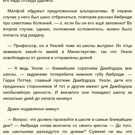
его надо отсюда удалить.
Малфой обдумал предложенные альтернативы. В первом
случае у него был шанс отбрехаться, повторив рассказ Амбридж
про симптомы болезней, — о, если бы он его ещё запомнил! Во
втором случае, однако, положение осложнялось: можно было
попасть под раздачу.
— Профессор, он и Уизлей тоже из школы вытурил. Их отца
зажевало какой-то змеёй в Министерстве, так что Уизли
освобождены от уроков и отправлены домой.
— А ведь Уизли — ближайшие соратники Дамблдора вне
школы, — задумчиво потеребила нижнюю губу Амбридж. —
Гарри Поттер, главный протеже Дамблдора. Уизли, дети его
преданных сторонников. И тот, и другие имеют для Дамблдора
необычайную ценность. И внезапно они покидают школу за
несколько дней до начала каникул.
Драко подавленно кивнул.
— Вопрос: что должно произойти в школе в самые ближайшие
дни? — Амбридж снова вскочила со своего кресла. — До того,
как школьники разъедутся по домам? Сумеем ли мы это