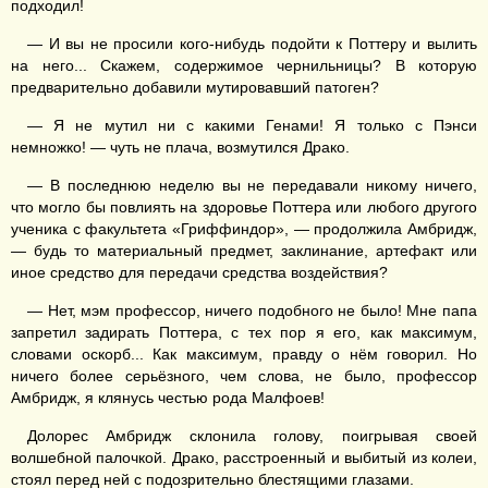
подходил!
— И вы не просили кого-нибудь подойти к Поттеру и вылить
на него... Скажем, содержимое чернильницы? В которую
предварительно добавили мутировавший патоген?
— Я не мутил ни с какими Генами! Я только с Пэнси
немножко! — чуть не плача, возмутился Драко.
— В последнюю неделю вы не передавали никому ничего,
что могло бы повлиять на здоровье Поттера или любого другого
ученика с факультета «Гриффиндор», — продолжила Амбридж,
— будь то материальный предмет, заклинание, артефакт или
иное средство для передачи средства воздействия?
— Нет, мэм профессор, ничего подобного не было! Мне папа
запретил задирать Поттера, с тех пор я его, как максимум,
словами оскорб... Как максимум, правду о нём говорил. Но
ничего более серьёзного, чем слова, не было, профессор
Амбридж, я клянусь честью рода Малфоев!
Долорес Амбридж склонила голову, поигрывая своей
волшебной палочкой. Драко, расстроенный и выбитый из колеи,
стоял перед ней с подозрительно блестящими глазами.