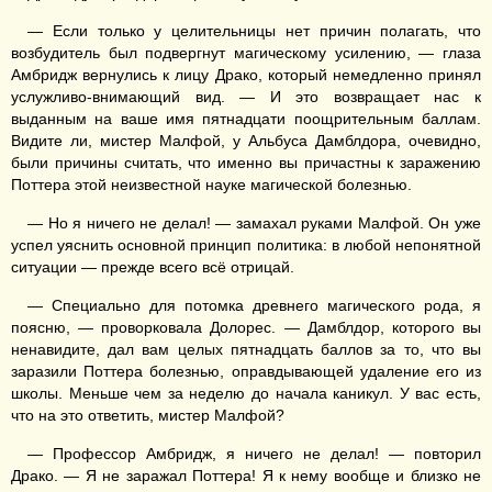
— Если только у целительницы нет причин полагать, что
возбудитель был подвергнут магическому усилению, — глаза
Амбридж вернулись к лицу Драко, который немедленно принял
услужливо-внимающий вид. — И это возвращает нас к
выданным на ваше имя пятнадцати поощрительным баллам.
Видите ли, мистер Малфой, у Альбуса Дамблдора, очевидно,
были причины считать, что именно вы причастны к заражению
Поттера этой неизвестной науке магической болезнью.
— Но я ничего не делал! — замахал руками Малфой. Он уже
успел уяснить основной принцип политика: в любой непонятной
ситуации — прежде всего всё отрицай.
— Специально для потомка древнего магического рода, я
поясню, — проворковала Долорес. — Дамблдор, которого вы
ненавидите, дал вам целых пятнадцать баллов за то, что вы
заразили Поттера болезнью, оправдывающей удаление его из
школы. Меньше чем за неделю до начала каникул. У вас есть,
что на это ответить, мистер Малфой?
— Профессор Амбридж, я ничего не делал! — повторил
Драко. — Я не заражал Поттера! Я к нему вообще и близко не