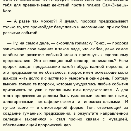
тебя для превентивных действий против планов Сам-Знаешь-
Кого.
— А разве так можно?! Я думал, пророки предсказывают
только то, что произойдёт безусловно и несомненно, при любом
развитии событий.
— Ну, на самом деле, — скорчила гримаску Тонкс, — пророки
записывают свои видения в таком виде, что любое, даже самое
необычное развитие событий можно притянуть к сделанному
предсказанию. Это эволюционный фактор, понимаешь? Если
пророк вещал предсказание какой-нибудь важной персоне, и
это предсказание не сбывалось, пророк имел исчезающе мало
шансов жить долго и счастливо и умереть в один день. Поэтому
выжили только те пророки, которые умудрялись любые события
притягивать за уши к сделанным ими предсказаниям. А для
этого предсказания должны быть туманными, малопонятными,
аллегоричными, метафорическими и иносказательными. И
лучше всего — в стихотворной форме. Ген, отвечающий за
создание туманных предсказаний, в результате направленной
селекции закрепился и стал прочно связан с мутацией,
обеспечивающей пророческий дар.