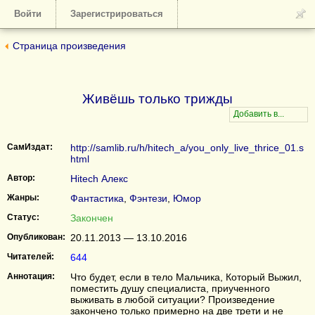
Войти
Зарегистрироваться
Страница произведения
Живёшь только трижды
СамИздат:
http://samlib.ru/h/hitech_a/you_only_live_thrice_01.s
html
Автор:
Hitech Алекс
Жанры:
Фантастика
,
Фэнтези
,
Юмор
Статус:
Закончен
Опубликован:
20.11.2013 — 13.10.2016
Читателей:
644
Аннотация:
Что будет, если в тело Мальчика, Который Выжил,
поместить душу специалиста, приученного
выживать в любой ситуации? Произведение
закончено только примерно на две трети и не