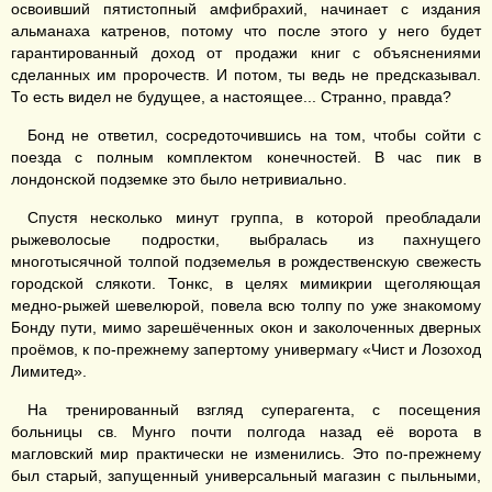
освоивший пятистопный амфибрахий, начинает с издания
альманаха катренов, потому что после этого у него будет
гарантированный доход от продажи книг с объяснениями
сделанных им пророчеств. И потом, ты ведь не предсказывал.
То есть видел не будущее, а настоящее... Странно, правда?
Бонд не ответил, сосредоточившись на том, чтобы сойти с
поезда с полным комплектом конечностей. В час пик в
лондонской подземке это было нетривиально.
Спустя несколько минут группа, в которой преобладали
рыжеволосые подростки, выбралась из пахнущего
многотысячной толпой подземелья в рождественскую свежесть
городской слякоти. Тонкс, в целях мимикрии щеголяющая
медно-рыжей шевелюрой, повела всю толпу по уже знакомому
Бонду пути, мимо зарешёченных окон и заколоченных дверных
проёмов, к по-прежнему запертому универмагу «Чист и Лозоход
Лимитед».
На тренированный взгляд суперагента, с посещения
больницы св. Мунго почти полгода назад её ворота в
магловский мир практически не изменились. Это по-прежнему
был старый, запущенный универсальный магазин с пыльными,