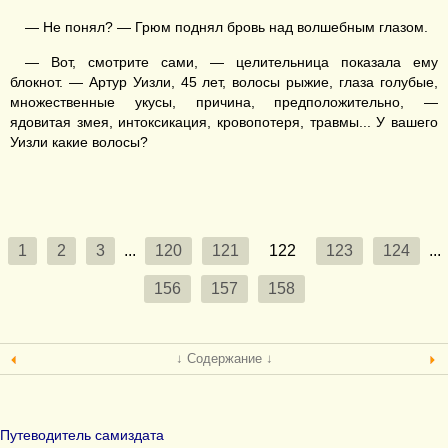
— Не понял? — Грюм поднял бровь над волшебным глазом.
— Вот, смотрите сами, — целительница показала ему
блокнот. — Артур Уизли, 45 лет, волосы рыжие, глаза голубые,
множественные укусы, причина, предположительно, —
ядовитая змея, интоксикация, кровопотеря, травмы... У вашего
Уизли какие волосы?
1
2
3
...
120
121
122
123
124
...
156
157
158
↓ Содержание ↓
Путеводитель самиздата