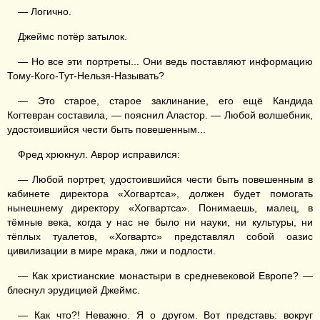
— Логично.
Джеймс потёр затылок.
— Но все эти портреты... Они ведь поставляют информацию
Тому-Кого-Тут-Нельзя-Называть?
— Это старое, старое заклинание, его ещё Кандида
Когтевран составила, — пояснил Аластор. — Любой волшебник,
удостоившийся чести быть повешенным...
Фред хрюкнул. Аврор исправился:
— Любой портрет, удостоившийся чести быть повешенным в
кабинете директора «Хогвартса», должен будет помогать
нынешнему директору «Хогвартса». Понимаешь, малец, в
тёмные века, когда у нас не было ни науки, ни культуры, ни
тёплых туалетов, «Хогвартс» представлял собой оазис
цивилизации в мире мрака, лжи и подлости.
— Как христианские монастыри в средневековой Европе? —
блеснул эрудицией Джеймс.
— Как что?! Неважно. Я о другом. Вот представь: вокруг