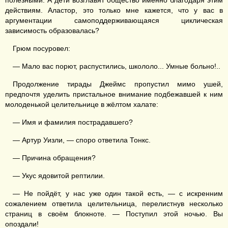
полезными. А дети возглавят общество именно благодаря этим
действиям. Аластор, это только мне кажется, что у вас в
аргументации самоподдерживающаяся циклическая
зависимость образовалась?
Грюм посуровел:
— Мало вас порют, распустились, школоло... Умные больно!..
Продолжение тирады Джеймс пропустил мимо ушей,
предпочтя уделить пристальное внимание подбежавшей к ним
молоденькой целительнице в жёлтом халате:
— Имя и фамилия пострадавшего?
— Артур Уизли, — споро ответила Тонкс.
— Причина обращения?
— Укус ядовитой рептилии.
— Не пойдёт, у нас уже один такой есть, — с искренним
сожалением ответила целительница, перелистнув несколько
страниц в своём блокноте. — Поступил этой ночью. Вы
опоздали!