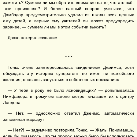
заметить? Сумеем ли мы обратить внимание на то, что это всё-
таки произошло? И более важный вопрос: учитывая, что
Дамблдор предусмотрительно удалил из школы всех ценных
ему детей, а верных ему учителей он может предупредить
заранее, — сумеем ли мы в этом событии выжить?
Драко потерял сознание.
* * *
Тонкс очень заинтересовалась «видением» Джеймса, хотя
обсуждать эту историю суперагент не имел ни малейшего
желания, опасаясь запутаться в собственных показаниях.
— У тебя в роду не было ясновидящих? — допытывалась
Нимфадора в гремучем вагоне метро, мчавшем их к центру
Лондона.
— Нет, — односложно ответил Джеймс, автоматически
запоминая маршрут.
— Нет?! — задумчиво повторила Тонкс. — Жаль. Понимаешь,
если бы оказалось, что ты пророк, можно было бы использовать