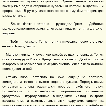
засиженными мухами витринами. Однако теперь манекен-
вахтёр был одет в старинный купальный костюм, выцветший и
прорванный. В руке у манекена по-прежнему был топорик для
разделки мяса.
— Ближе, ближе к витрине, — руководил Грюм. — Действие
маглорепеллентного заклинания заканчивается в пяти футах от
витрины.
— Трём, — сказала Тонкс, почти уткнувшись носом в стекло,
— мы к Артуру Уизли.
Манекен кивнул и кокетливо рассёк воздух топориком. Тонкс,
схватив под руки Рона и Фреда, вошла в стекло. Джеймс, локоть
которого был блокирован намертво вцепившейся в него Джинни,
последовал за ней.
Стекло вновь оставило на коже ощущение плотного,
холодного и какого-то сухого водяного тумана. Перед глазами
суперагента снова раскинулся простор приёмного покоя.
Волшебники и волшебницы, поражённые странными
уродствами, изуродованные вышедшими из-под контроля
заклинаниями и заклятые заклятыми недругами, сидели на
шатких стульях и коротали время в ожидании, пока подойдёт их