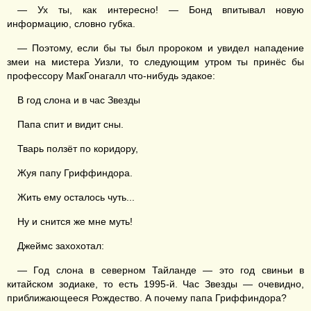
— Ух ты, как интересно! — Бонд впитывал новую
информацию, словно губка.
— Поэтому, если бы ты был пророком и увидел нападение
змеи на мистера Уизли, то следующим утром ты принёс бы
профессору МакГонагалл что-нибудь эдакое:
В год слона и в час Звезды
Папа спит и видит сны.
Тварь ползёт по коридору,
Жуя папу Гриффиндора.
Жить ему осталось чуть...
Ну и снится же мне муть!
Джеймс захохотал:
— Год слона в северном Тайланде — это год свиньи в
китайском зодиаке, то есть 1995-й. Час Звезды — очевидно,
приближающееся Рождество. А почему папа Гриффиндора?