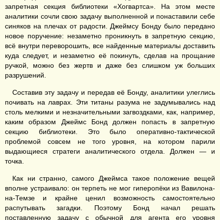
запретная секция библиотеки «Хогвартса». На этом месте
аналитики сочли свою задачу выполненной и понаставили себе
синяков на плечах от радости. Джеймсу Бонду было передано
новое поручение: незаметно проникнуть в запретную секцию,
всё внутри переворошить, все найденные материалы доставить
куда следует, и незаметно её покинуть, сделав на прощание
ручкой, можно без жертв и даже без слишком уж больших
разрушений.
Составив эту задачу и передав её Бонду, аналитики улеглись
почивать на лаврах. Эти титаны разума не задумывались над
столь мелкими и незначительными загвоздками, как, например,
каким образом Джеймс Бонд должен попасть в запретную
секцию библиотеки. Это было оперативно-тактической
проблемой совсем не того уровня, на котором парили
выдающиеся стратеги аналитического отдела. Должен — и
точка.
Как ни странно, самого Джеймса такое положение вещей
вполне устраивало: он терпеть не мог гиперопёки из Вавилона-
на-Темзе и крайне ценил возможность самостоятельно
распутывать загадки. Поэтому Бонд начал решать
поставленную задачу с обычной для агента его уровня