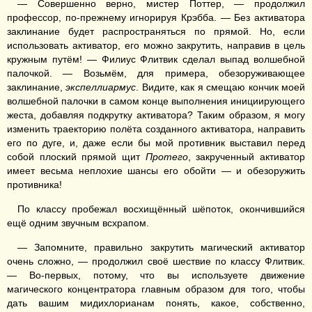
— Совершенно верно, мистер Поттер, — продолжил
профессор, по-прежнему игнорируя Крэбба. — Без активатора
заклинание будет распространяться по прямой. Но, если
использовать активатор, его можно закрутить, направив в цель
кружным путём! — Филиус Флитвик сделал выпад волшебной
палочкой. — Возьмём, для примера, обезоруживающее
заклинание,
экспеллиармус
. Видите, как я смещаю кончик моей
волшебной палочки в самом конце выполнения инициирующего
жеста, добавляя подкрутку активатора? Таким образом, я могу
изменить траекторию полёта созданного активатора, направить
его по дуге, и, даже если бы мой противник выставил перед
собой плоский прямой щит
Протего
, закрученный активатор
имеет весьма неплохие шансы его обойти — и обезоружить
противника!
По классу пробежал восхищённый шёпоток, окончившийся
ещё одним звучным всхрапом.
— Запомните, правильно закрутить магический активатор
очень сложно, — продолжил своё шествие по классу Флитвик.
— Во-первых, потому, что вы используете движение
магического концентратора главным образом для того, чтобы
дать вашим мидихлорианам понять, какое, собственно,