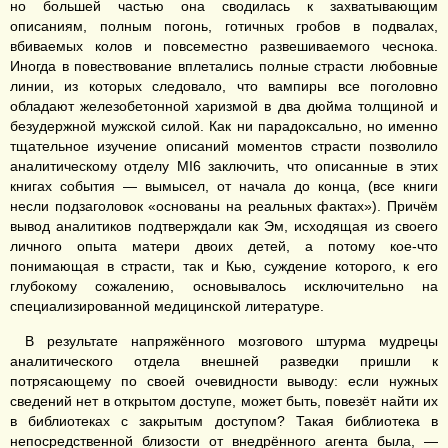
но большей частью она сводилась к захватывающим
описаниям, полным погонь, готичных гробов в подвалах,
вбиваемых колов и повсеместно развешиваемого чеснока.
Иногда в повествование вплетались полные страсти любовные
линии, из которых следовало, что вампиры все поголовно
обладают железобетонной харизмой в два дюйма толщиной и
безудержной мужской силой. Как ни парадоксально, но именно
тщательное изучение описаний моментов страсти позволило
аналитическому отделу MI6 заключить, что описанные в этих
книгах события — вымысел, от начала до конца, (все книги
несли подзаголовок «основаны на реальных фактах»). Причём
вывод аналитиков подтверждали как Эм, исходящая из своего
личного опыта матери двоих детей, а потому кое-что
понимающая в страсти, так и Кью, суждение которого, к его
глубокому сожалению, основывалось исключительно на
специализированной медицинской литературе.
В результате напряжённого мозгового штурма мудрецы
аналитического отдела внешней разведки пришли к
потрясающему по своей очевидности выводу: если нужных
сведений нет в открытом доступе, может быть, повезёт найти их
в библиотеках с закрытым доступом? Такая библиотека в
непосредственной близости от внедрённого агента была, —