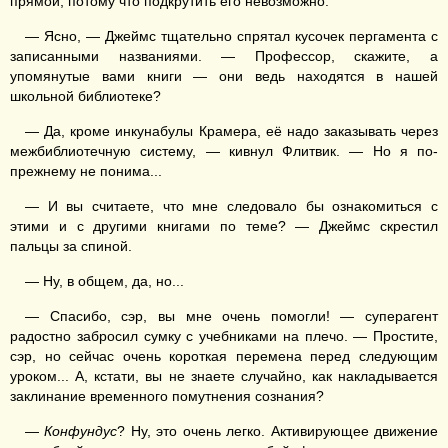
прямой, потому что подкрутить его невозможно.
— Ясно, — Джеймс тщательно спрятал кусочек пергамента с
записанными названиями. — Профессор, скажите, а
упомянутые вами книги — они ведь находятся в нашей
школьной библиотеке?
— Да, кроме инкунабулы Крамера, её надо заказывать через
межбиблиотечную систему, — кивнул Флитвик. — Но я по-
прежнему не понима...
— И вы считаете, что мне следовало бы ознакомиться с
этими и с другими книгами по теме? — Джеймс скрестил
пальцы за спиной.
— Ну, в общем, да, но...
— Спасибо, сэр, вы мне очень помогли! — суперагент
радостно забросил сумку с учебниками на плечо. — Простите,
сэр, но сейчас очень короткая перемена перед следующим
уроком... А, кстати, вы не знаете случайно, как накладывается
заклинание временного помутнения сознания?
—
Конфундус
? Ну, это очень легко. Активирующее движение