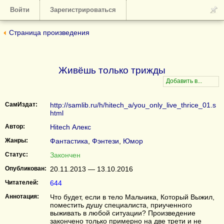
Войти
Зарегистрироваться
Страница произведения
Живёшь только трижды
СамИздат:
http://samlib.ru/h/hitech_a/you_only_live_thrice_01.s
html
Автор:
Hitech Алекс
Жанры:
Фантастика
,
Фэнтези
,
Юмор
Статус:
Закончен
Опубликован:
20.11.2013 — 13.10.2016
Читателей:
644
Аннотация:
Что будет, если в тело Мальчика, Который Выжил,
поместить душу специалиста, приученного
выживать в любой ситуации? Произведение
закончено только примерно на две трети и не