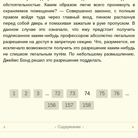
обстоятельностью. Каким образом легче всего проникнуть в
охраняемое помещение? — Совершенно законно, с полным
правом войдя туда через главный вход, пинком распахнув
перед собой дверь и помахивая зажатым в руке пропуском. В
данном случае это означало, что ему предстоит получить
подписанное каким-нибудь профессором абсолютно легальное
разрешение на доступ в запретную секцию. Что, разумеется, не
исключало возможности получить это разрешение каким-нибудь
не слишком легальным путём. По небольшому размышлению,
Джеймс Бонд решил это разрешение подделать.
1
2
3
...
72
73
74
75
76
...
156
157
158
↓ Содержание ↓