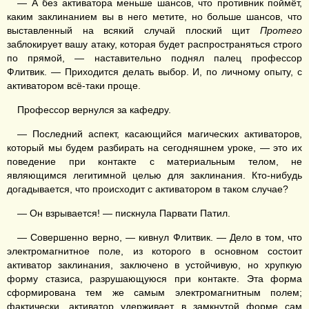
— А без активатора меньше шансов, что противник поймёт,
каким заклинанием вы в него метите, но больше шансов, что
выставленный на всякий случай плоский щит
Протего
заблокирует вашу атаку, которая будет распространяться строго
по прямой, — наставительно поднял палец профессор
Флитвик. — Приходится делать выбор. И, по личному опыту, с
активатором всё-таки проще.
Профессор вернулся за кафедру.
— Последний аспект, касающийся магических активаторов,
который мы будем разбирать на сегодняшнем уроке, — это их
поведение при контакте с материальным телом, не
являющимся легитимной целью для заклинания. Кто-нибудь
догадывается, что происходит с активатором в таком случае?
— Он взрывается! — пискнула Парвати Патил.
— Совершенно верно, — кивнул Флитвик. — Дело в том, что
электромагнитное поле, из которого в основном состоит
активатор заклинания, заключено в устойчивую, но хрупкую
форму стазиса, разрушающуюся при контакте. Эта форма
сформирована тем же самым электромагнитным полем;
фактически, активатор удерживает в замкнутой форме сам