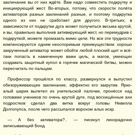
заклинание вы от них ждёте. Вам надо совместить подкрутку и
инициирующий жест. Во-вторых, потому, что скорости полёта
активаторов разных заклинаний разные, и поэтому подкрутка
одного из них не сработает для другого. В-третьих, в
зависимости от подкрутки дуга может получиться весьма крутой,
и вы, правильно выполнив активирующий жест, но перемудрив с
подкруткой, можете промазать мимо цели. Но все эти трудности
компенсируются одним неоспоримым преимуществом: хорошо
закрученный активатор может обойти любой плоский щит и всё-
таки попасть в намеченную вами цель, а магов, умеющих
создавать защитный купол в горячке магической битвы, можно
пересчитать по пальцам.
Профессор прошёлся по классу, развернулся и выпустил
обезоруживающее заклинание, эффектно его закрутив. Ярко-
алый шарик вылетел из учительской палочки, пронёсся над
головами учеников по очень крутой дуге, под восхищённые ахи
подростков сделал два витка вокруг головы Невилла
Долгопупса, после чего рассыпался ворохом алых искр.
— А без активатора?.. — пискнул лихорадочно
записывающий Бонд.