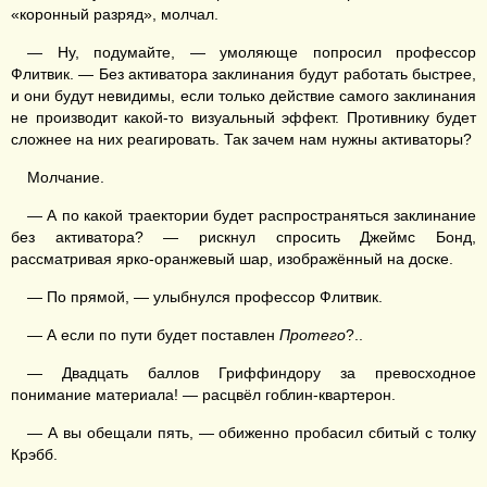
«коронный разряд», молчал.
— Ну, подумайте, — умоляюще попросил профессор
Флитвик. — Без активатора заклинания будут работать быстрее,
и они будут невидимы, если только действие самого заклинания
не производит какой-то визуальный эффект. Противнику будет
сложнее на них реагировать. Так зачем нам нужны активаторы?
Молчание.
— А по какой траектории будет распространяться заклинание
без активатора? — рискнул спросить Джеймс Бонд,
рассматривая ярко-оранжевый шар, изображённый на доске.
— По прямой, — улыбнулся профессор Флитвик.
— А если по пути будет поставлен
Протего
?..
— Двадцать баллов Гриффиндору за превосходное
понимание материала! — расцвёл гоблин-квартерон.
— А вы обещали пять, — обиженно пробасил сбитый с толку
Крэбб.