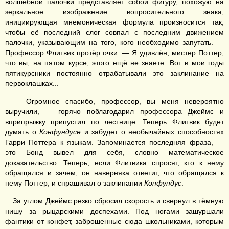
волшебной палочки представляет собой фигуру, похожую на
зеркальное изображение вопросительного знака;
инициирующая мнемоническая формула произносится так,
чтобы её последний слог совпал с последним движением
палочки, указывающим на того, кого необходимо запутать. —
Профессор Флитвик протёр очки. — Я удивлён, мистер Поттер,
что вы, на пятом курсе, этого ещё не знаете. Вот в мои годы
пятикурсники постоянно отрабатывали это заклинание на
первоклашках...
— Огромное спасибо, профессор, вы меня невероятно
выручили, — горячо поблагодарил профессора Джеймс и
вприпрыжку припустил по лестнице. Теперь Флитвик будет
думать о
Конфундусе
и забудет о необычайных способностях
Гарри Поттера к языкам. Запоминается последняя фраза, —
это Бонд вывел для себя, словно математическое
доказательство. Теперь, если Флитвика спросят, кто к нему
обращался и зачем, он наверняка ответит, что обращался к
нему Поттер, и спрашивал о заклинании
Конфундус
.
За углом Джеймс резко сбросил скорость и свернул в тёмную
нишу за рыцарскими доспехами. Под ногами зашуршали
фантики от конфет, заброшенные сюда школьниками, которым