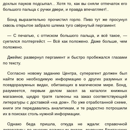
дохлых пауков подсыпал... Хотя то, как вы сняли отпечаток его
большого пальца с ручки двери, и правда впечатляет!..
Бонд выразительно прочистил горло. Пивз тут же просунул
сквозь открытое забрало шлема туго свёрнутый пергамент.
— С печатью, с оттиском большого пальца, и всё такое, —
суетился полтергейст. — Всё как положено. Даже больше, чем
положено.
Джеймс развернул пергамент и быстро пробежался глазами
по тексту.
Согласно новому заданию Центра, суперагент должен был
найти всю необходимую информацию о других разумных и
псевдоразумных видах, обитающих в магическом мире. Бонд,
разумеется, первым делом засел за каталоги книжных
магазинов, щедро тратя галеоны на заказ соответствующей
литературы с доставкой «на дом». По уже отработанной схеме,
книги эти передавались аналитикам, и те радостно потрошили
их в поисках столь нужной информации.
Однако беда пришла, откуда не ждали: справочной
литературы по многим разумным видам, делящим Британские