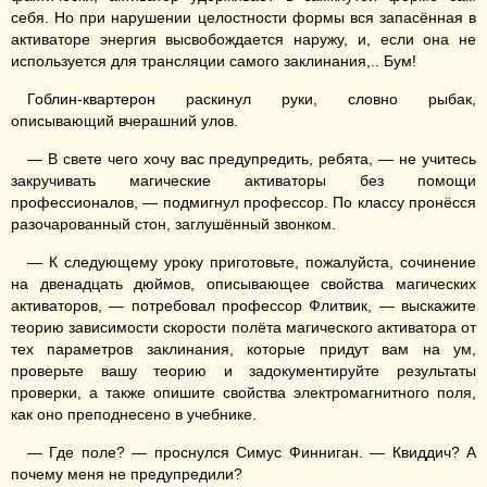
себя. Но при нарушении целостности формы вся запасённая в
активаторе энергия высвобождается наружу, и, если она не
используется для трансляции самого заклинания,.. Бум!
Гоблин-квартерон раскинул руки, словно рыбак,
описывающий вчерашний улов.
— В свете чего хочу вас предупредить, ребята, — не учитесь
закручивать магические активаторы без помощи
профессионалов, — подмигнул профессор. По классу пронёсся
разочарованный стон, заглушённый звонком.
— К следующему уроку приготовьте, пожалуйста, сочинение
на двенадцать дюймов, описывающее свойства магических
активаторов, — потребовал профессор Флитвик, — выскажите
теорию зависимости скорости полёта магического активатора от
тех параметров заклинания, которые придут вам на ум,
проверьте вашу теорию и задокументируйте результаты
проверки, а также опишите свойства электромагнитного поля,
как оно преподнесено в учебнике.
— Где поле? — проснулся Симус Финниган. — Квиддич? А
почему меня не предупредили?