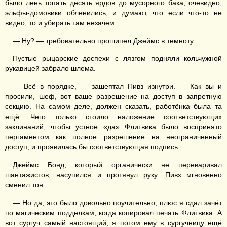
было лень топать десять ярдов до мусорного бака; очевидно,
эльфы-домовики обленились, и думают, что если что-то не
видно, то и убирать там незачем.
— Ну? — требовательно прошипел Джеймс в темноту.
Пустые рыцарские доспехи с лязгом подняли кольчужной
рукавицей забрало шлема.
— Всё в порядке, — зашептал Пивз изнутри. — Как вы и
просили, шеф, вот ваше разрешение на доступ в запретную
секцию. На самом деле, должен сказать, работёнка была та
ещё. Чего только стоило наложение соответствующих
заклинаний, чтобы устное «да» Флитвика было воспринято
пергаментом как полное разрешение на неограниченный
доступ, и проявилась бы соответствующая подпись...
Джеймс Бонд, который органически не переваривал
шантажистов, насупился и протянул руку. Пивз мгновенно
сменил тон:
— Но да, это было довольно поучительно, плюс я сдал зачёт
по магическим подделкам, когда копировал печать Флитвика. А
вот сургуч самый настоящий, я потом ему в сургучницу ещё