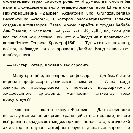
окончательно теряя самоконтроль. — Я думаю, вы смогли бы
начать с фундаментального четырёхтомника герра Штудгетона
Нихьтферштейна «Zaubern Aktivatoren und Grundzauberstab
Beschwörung Aktoren», в котором рассматриваются аспекты
создания активаторов. Затем можно перейти к трудам Кебаба
Аль-Гемаля, в частности, «المحركات عصا سحرية», но, если для
вас это слишком сложно, начните с «Введения в практическое
волшебство» Генриха Крамера[154]. — Тут Флитвик, наконец,
осёкся, наблюдая, как сноровисто Джеймс Бонд записывает
арабскую вязь.
— Мистер Поттер, я хотел у вас спросить...
— Минутку, ещё один вопрос, профессор... — Джеймс быстро
перебил профессора, дописывая названия. — А вот когда
заклинание накладывается с помощью предварительно
зачарованного артефакта, магический активатор тоже
присутствует?
— Конечно, — важно кивнул Флитвик. — Для заклинания
используется запас энергии, хранящийся в артефакте, но его
всё равно накладывают мидихлориане. Более того, магический
активатор в случае артефакта будет двигаться строго по