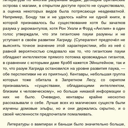
острова с магами, в открытом доступе просто не существовало,
а оценка некоторых видов была потрясающе неадекватной.
Например, Бонду так и не удалось найти ни одной книги, в
которой признавалось бы существование хотя бы зачатков
разума у акромантулов, хотя Рон Уизли и Форд «Англия» в один
голос утверждали, что эти гигантские пауки разумны и не
уступают в своём развитии Хагриду. (Суперагент предпочёл не
выяснять точное значение этой характеристики, ибо из неё с
равной вероятностью следовало как то, что гигантские пауки
обладают интеллектом прямого потомка кровожадных гигантов,
в сравнении с которыми даже Крэбб кажется Эйнштейном, так и
то, что разум Хагрида остановился на уровне развития паука, —
обе перспективки не из приятных). Кентавры, небольшая группа
которых тоже обитала в Запретном Лесу, со скрипом
признавались «существами, обладающими интеллектом,
близким к человеческому», но больше никакой информации о
них не было. Очевидно, кентавры крайне неохотно
рассказывали о себе. Лучше всех из магических существ были
изучены домовые эльфы, но и они держались скрытно, и о
своей численности предпочитали помалкивать.
Литературы о вампирах и баньши было значительно больше,