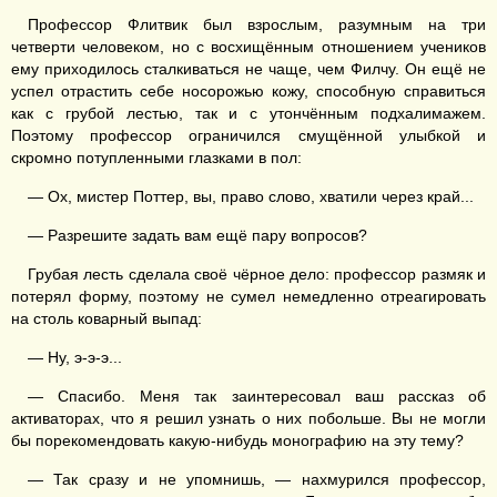
Профессор Флитвик был взрослым, разумным на три
четверти человеком, но с восхищённым отношением учеников
ему приходилось сталкиваться не чаще, чем Филчу. Он ещё не
успел отрастить себе носорожью кожу, способную справиться
как с грубой лестью, так и с утончённым подхалимажем.
Поэтому профессор ограничился смущённой улыбкой и
скромно потупленными глазками в пол:
— Ох, мистер Поттер, вы, право слово, хватили через край...
— Разрешите задать вам ещё пару вопросов?
Грубая лесть сделала своё чёрное дело: профессор размяк и
потерял форму, поэтому не сумел немедленно отреагировать
на столь коварный выпад:
— Ну, э-э-э...
— Спасибо. Меня так заинтересовал ваш рассказ об
активаторах, что я решил узнать о них побольше. Вы не могли
бы порекомендовать какую-нибудь монографию на эту тему?
— Так сразу и не упомнишь, — нахмурился профессор,