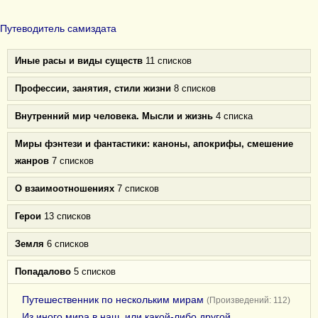
Путеводитель самиздата
Иные расы и виды существ
11 списков
Профессии, занятия, стили жизни
8 списков
Внутренний мир человека. Мысли и жизнь
4 списка
Миры фэнтези и фантастики: каноны, апокрифы, смешение
жанров
7 списков
О взаимоотношениях
7 списков
Герои
13 списков
Земля
6 списков
Попадалово
5 списков
Путешественник по нескольким мирам
(Произведений: 112)
Из иного мира в наш, или какой-либо другой