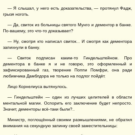
— Я слышал, у него есть доказательства, — протянул Фадж,
грызя ноготь.
— Да, свиток из больницы святого Мунго и дементор в банке.
По-вашему, это что-то доказывает?
— Ну, смотря кто написал свиток... И смотря как дементора
запихнули в банку.
— Свиток подписан каким-то Гиндельштейном. Про
дементора в банке я и не говорю, это оформленный и
зафиксированный газ, творение Поппи Помфри, она ради
любимчика Дамблдора не только на подлог пойдёт.
Лицо Корнелиуса вытянулось.
— Гиндельштейн — один из лучших целителей в области
ментальной магии. Оспорить его заключение будет непросто.
Значит, дементоры всё-таки были?..
Министр, поглощённый своими размышлениями, не обратил
внимания на секундную запинку своей заместительницы: