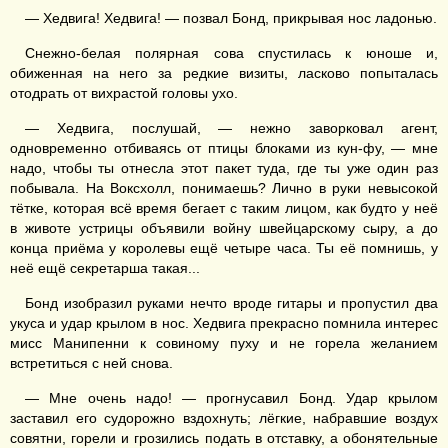
— Хедвига! Хедвига! — позвал Бонд, прикрывая нос ладонью.
Снежно-белая полярная сова спустилась к юноше и,
обиженная на него за редкие визиты, ласково попыталась
отодрать от вихрастой головы ухо.
— Хедвига, послушай, — нежно заворковал агент,
одновременно отбиваясь от птицы блоками из кун-фу, — мне
надо, чтобы ты отнесла этот пакет туда, где ты уже один раз
побывала. На Воксхолл, понимаешь? Лично в руки невысокой
тётке, которая всё время бегает с таким лицом, как будто у неё
в животе устрицы объявили войну швейцарскому сыру, а до
конца приёма у королевы ещё четыре часа. Ты её помнишь, у
неё ещё секретарша такая...
Бонд изобразил руками нечто вроде гитары и пропустил два
укуса и удар крылом в нос. Хедвига прекрасно помнила интерес
мисс Манипенни к совиному пуху и не горела желанием
встретиться с ней снова.
— Мне очень надо! — прогнусавил Бонд. Удар крылом
заставил его судорожно вздохнуть; лёгкие, набравшие воздух
совятни, горели и грозились подать в отставку, а обонятельные