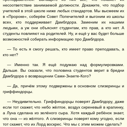
несоответствие занимаемой должности. Докажите, что подбор
учителей в этой школе ниже любых стандартов. Мы высмеем их
в «Пророке», соберём Совет Попечителей и выгоним из школы
всех, кто поддерживает Дамблдора. Заменим их нашими
людьми, а уж они объяснят студентам, кто прав, а кто нет. А
студенты повлияют на родителей. Ну, и ещё у вас будет больше
возможностей собирать информацию про Дамблдора.
— То есть я смогу решать, кто имеет право преподавать, а
кто нет?
— Именно так. Я ещё подумаю над формулировками.
Дальше. Вы сказали, что половина студентов верит в бредни
Дамблдора о возвращении Сами-Знаете-Кого?
— Да, причём этому подвержены в основном слизеринцы и
гриффиндорцы.
— Неудивительно. Гриффиндорцы поверят Дамблдору, даже
если тот скажет, что небо жёлтое, воздух сиреневый в крапинку,
а Луна сделана из зелёного сыра. Хотя каждый ребёнок знает,
что она — из жёлтого. А слизеринцы поверят кому угодно, если
тот скажет, что их Лорд воскрес. Что мы с этим можем сделать?