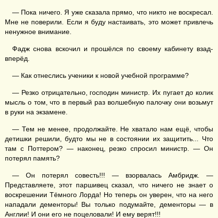
— Пока ничего. Я уже сказала прямо, что никто не воскресал.
Мне не поверили. Если я буду настаивать, это может привлечь
ненужное внимание.
Фадж снова вскочил и прошёлся по своему кабинету взад-
вперёд.
— Как отнеслись ученики к новой учебной программе?
— Резко отрицательно, господин министр. Их пугает до колик
мысль о том, что в первый раз волшебную палочку они возьмут
в руки на экзамене.
— Тем не менее, продолжайте. Не хватало нам ещё, чтобы
детишки решили, будто мы не в состоянии их защитить... Что
там с Поттером? — наконец, резко спросил министр. — Он
потерял память?
— Он потерял совесть!!! — взорвалась Амбридж. —
Представляете, этот паршивец сказал, что ничего не знает о
воскрешении Тёмного Лорда! Но теперь он уверен, что на него
нападали дементоры! Вы только подумайте, дементоры — в
Англии! И они его не поцеловали! И ему верят!!!