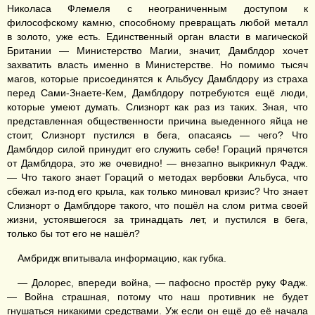
Николаса Флемеля с неограниченным доступом к
философскому камню, способному превращать любой металл
в золото, уже есть. Единственный орган власти в магической
Британии — Министерство Магии, значит, Дамблдор хочет
захватить власть именно в Министерстве. Но помимо тысяч
магов, которые присоединятся к Альбусу Дамблдору из страха
перед Сами-Знаете-Кем, Дамблдору потребуются ещё люди,
которые умеют думать. Слизнорт как раз из таких. Зная, что
представленная общественности причина выеденного яйца не
стоит, Слизнорт пустился в бега, опасаясь — чего? Что
Дамблдор силой принудит его служить себе! Гораций прячется
от Дамблдора, это же очевидно! — внезапно выкрикнул Фадж.
— Что такого знает Гораций о методах вербовки Альбуса, что
сбежал из-под его крыла, как только миновал кризис? Что знает
Слизнорт о Дамблдоре такого, что пошёл на слом ритма своей
жизни, устоявшегося за тринадцать лет, и пустился в бега,
только бы тот его не нашёл?
Амбридж впитывала информацию, как губка.
— Долорес, впереди война, — пафосно простёр руку Фадж.
— Война страшная, потому что наш противник не будет
гнушаться никакими средствами. Уж если он ещё до её начала