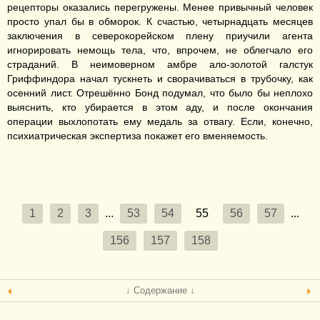
рецепторы оказались перегружены. Менее привычный человек
просто упал бы в обморок. К счастью, четырнадцать месяцев
заключения в северокорейском плену приучили агента
игнорировать немощь тела, что, впрочем, не облегчало его
страданий. В неимоверном амбре ало-золотой галстук
Гриффиндора начал тускнеть и сворачиваться в трубочку, как
осенний лист. Отрешённо Бонд подумал, что было бы неплохо
выяснить, кто убирается в этом аду, и после окончания
операции выхлопотать ему медаль за отвагу. Если, конечно,
психиатрическая экспертиза покажет его вменяемость.
1
2
3
...
53
54
55
56
57
...
156
157
158
↓ Содержание ↓