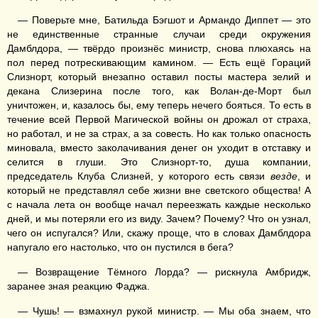
— Поверьте мне, Батильда Бэгшот и Армандо Диппет — это
не единственные странные случаи среди окружения
Дамблдора, — твёрдо произнёс министр, снова плюхаясь на
пол перед потрескивающим камином. — Есть ещё Гораций
Слизнорт, который внезапно оставил посты мастера зелий и
декана Слизерина после того, как Волан-де-Морт был
уничтожен, и, казалось бы, ему теперь нечего бояться. То есть в
течение всей Первой Магической войны он дрожал от страха,
но работал, и не за страх, а за совесть. Но как только опасность
миновала, вместо заколачивания денег он уходит в отставку и
селится в глуши. Это Слизнорт-то, душа компании,
председатель Клуба Слизней, у которого есть связи
везде
, и
который не представлял себе жизни вне светского общества! А
с начала лета он вообще начал переезжать каждые несколько
дней, и мы потеряли его из виду. Зачем? Почему? Что он узнал,
чего он испугался? Или, скажу проще, что в словах Дамблдора
напугало его настолько, что он пустился в бега?
— Возвращение Тёмного Лорда? — рискнула Амбридж,
заранее зная реакцию Фаджа.
— Чушь! — взмахнул рукой министр. — Мы оба знаем, что