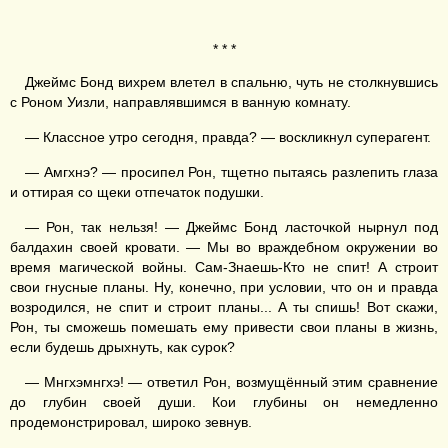
* * *
Джеймс Бонд вихрем влетел в спальню, чуть не столкнувшись
с Роном Уизли, направлявшимся в ванную комнату.
— Классное утро сегодня, правда? — воскликнул суперагент.
— Амгхнэ? — просипел Рон, тщетно пытаясь разлепить глаза
и оттирая со щеки отпечаток подушки.
— Рон, так нельзя! — Джеймс Бонд ласточкой нырнул под
балдахин своей кровати. — Мы во враждебном окружении во
время магической войны. Сам-Знаешь-Кто не спит! А строит
свои гнусные планы. Ну, конечно, при условии, что он и правда
возродился, не спит и строит планы... А ты спишь! Вот скажи,
Рон, ты сможешь помешать ему привести свои планы в жизнь,
если будешь дрыхнуть, как сурок?
— Мнгхэмнгхэ! — ответил Рон, возмущённый этим сравнение
до глубин своей души. Кои глубины он немедленно
продемонстрировал, широко зевнув.