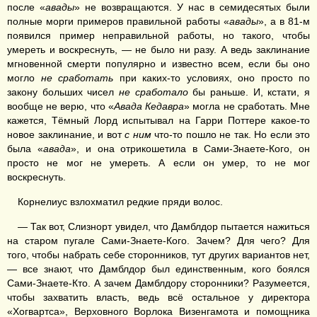
после «
авады
» не возвращаются. У нас в семидесятых были
полные морги примеров правильной работы «
авады
», а в 81-м
появился пример неправильной работы, но такого, чтобы
умереть и воскреснуть, — не было ни разу. А ведь заклинание
мгновенной смерти популярно и известно всем, если бы оно
могло
не сработать
при каких-то условиях, оно просто по
закону больших чисел
не сработало
бы раньше. И, кстати, я
вообще не верю, что «
Авада Кедавра
» могла не сработать. Мне
кажется, Тёмный Лорд испытывал на Гарри Поттере какое-то
новое заклинание, и вот
с ним
что-то пошло не так. Но если это
была «
авада
», и она отрикошетила в Сами-Знаете-Кого, он
просто не мог не умереть. А если он умер, то не мог
воскреснуть.
Корнелиус взлохматил редкие пряди волос.
— Так вот, Слизнорт увидел, что Дамблдор пытается нажиться
на старом пугале Сами-Знаете-Кого. Зачем? Для чего? Для
того, чтобы набрать себе сторонников, тут других вариантов нет,
— все знают, что Дамблдор был единственным, кого боялся
Сами-Знаете-Кто. А зачем Дамблдору сторонники? Разумеется,
чтобы захватить власть, ведь всё остальное у директора
«Хогвартса», Верховного Ворлока Визенгамота и помощника