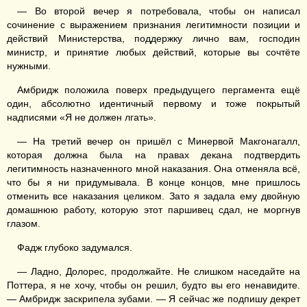
— Во второй вечер я потребовала, чтобы он написал
сочинение с выражением признания легитимности позиции и
действий Министерства, поддержку лично вам, господин
министр, и принятие любых действий, которые вы сочтёте
нужными.
Амбридж положила поверх предыдущего пергамента ещё
один, абсолютно идентичный первому и тоже покрытый
надписями «Я не должен лгать».
— На третий вечер он пришёл с Минервой Макгонагалл,
которая должна была на правах декана подтвердить
легитимность назначенного мной наказания. Она отменяла всё,
что бы я ни придумывала. В конце концов, мне пришлось
отменить все наказания целиком. Зато я задала ему двойную
домашнюю работу, которую этот паршивец сдал, не моргнув
глазом.
Фадж глубоко задумался.
— Ладно, Долорес, продолжайте. Не слишком наседайте на
Поттера, я не хочу, чтобы он решил, будто вы его ненавидите.
— Амбридж заскрипела зубами. — Я сейчас же подпишу декрет