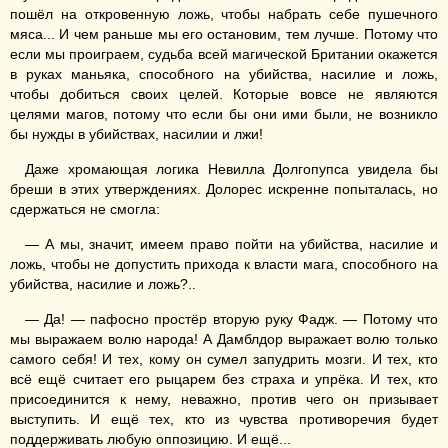
пошёл на откровенную ложь, чтобы набрать себе пушечного
мяса... И чем раньше мы его остановим, тем лучше. Потому что
если мы проиграем, судьба всей магической Британии окажется
в руках маньяка, способного на убийства, насилие и ложь,
чтобы добиться своих целей. Которые вовсе не являются
целями магов, потому что если бы они ими были, не возникло
бы нужды в убийствах, насилии и лжи!
Даже хромающая логика Невилла Долгопупса увидела бы
бреши в этих утверждениях. Долорес искренне попыталась, но
сдержаться не смогла:
— А мы, значит, имеем право пойти на убийства, насилие и
ложь, чтобы не допустить прихода к власти мага, способного на
убийства, насилие и ложь?..
— Да! — пафосно простёр вторую руку Фадж. — Потому что
мы выражаем волю народа! А Дамблдор выражает волю только
самого себя! И тех, кому он сумел запудрить мозги. И тех, кто
всё ещё считает его рыцарем без страха и упрёка. И тех, кто
присоединится к нему, неважно, против чего он призывает
выступить. И ещё тех, кто из чувства противоречия будет
поддерживать любую оппозицию. И ещё...