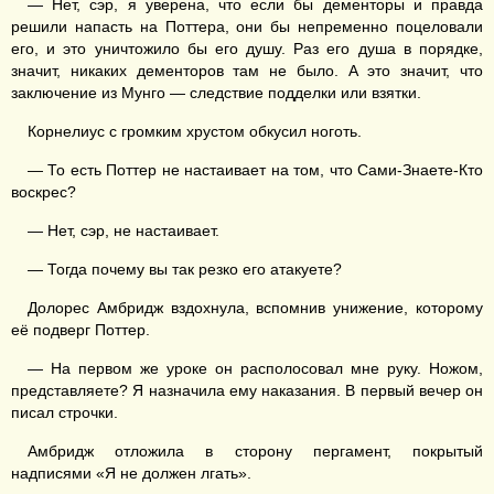
— Нет, сэр, я уверена, что если бы дементоры и правда
решили напасть на Поттера, они бы непременно поцеловали
его, и это уничтожило бы его душу. Раз его душа в порядке,
значит, никаких дементоров там не было. А это значит, что
заключение из Мунго — следствие подделки или взятки.
Корнелиус с громким хрустом обкусил ноготь.
— То есть Поттер не настаивает на том, что Сами-Знаете-Кто
воскрес?
— Нет, сэр, не настаивает.
— Тогда почему вы так резко его атакуете?
Долорес Амбридж вздохнула, вспомнив унижение, которому
её подверг Поттер.
— На первом же уроке он располосовал мне руку. Ножом,
представляете? Я назначила ему наказания. В первый вечер он
писал строчки.
Амбридж отложила в сторону пергамент, покрытый
надписями «Я не должен лгать».