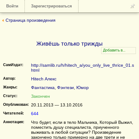
Войти
Зарегистрироваться
Страница произведения
Живёшь только трижды
СамИздат:
http://samlib.ru/h/hitech_a/you_only_live_thrice_01.s
html
Автор:
Hitech Алекс
Жанры:
Фантастика
,
Фэнтези
,
Юмор
Статус:
Закончен
Опубликован:
20.11.2013 — 13.10.2016
Читателей:
644
Аннотация:
Что будет, если в тело Мальчика, Который Выжил,
поместить душу специалиста, приученного
выживать в любой ситуации? Произведение
закончено только примерно на две трети и не