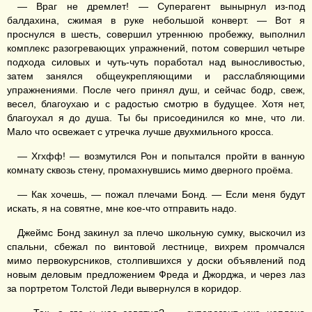
— Враг не дремлет! — Суперагент вынырнул из-под
балдахина, сжимая в руке небольшой конверт. — Вот я
проснулся в шесть, совершил утреннюю пробежку, выполнил
комплекс разогревающих упражнений, потом совершил четыре
подхода силовых и чуть-чуть поработал над выносливостью,
затем занялся общеукрепляющими и расслабляющими
упражнениями. После чего принял душ, и сейчас бодр, свеж,
весел, благоухаю и с радостью смотрю в будущее. Хотя нет,
благоухал я до душа. Ты бы присоединился ко мне, что ли.
Мало что освежает с утречка лучше двухмильного кросса.
— Хгхфф! — возмутился Рон и попытался пройти в ванную
комнату сквозь стену, промахнувшись мимо дверного проёма.
— Как хочешь, — пожал плечами Бонд. — Если меня будут
искать, я на совятне, мне кое-что отправить надо.
Джеймс Бонд закинул за плечо школьную сумку, выскочил из
спальни, сбежал по винтовой лестнице, вихрем промчался
мимо первокурсников, столпившихся у доски объявлений под
новым деловым предложением Фреда и Джорджа, и через лаз
за портретом Толстой Леди вывернулся в коридор.