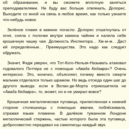
об образовании, и вы сможете вплотную заняться
преподавателями. Не буду вас больше отвлекать, Долорес.
Выходите со мной на связь в любое время, как только узнаете
что-нибудь новое.
Зелёное пламя в камине погасло. Долорес отшатнулась от
огня, сняла с полочки внутри камина чайник и налила себе
крошечную чашку чая. Должность Инспектора... Хм-м-м... Даст
ей определённые... Преимущества. Это надо как следует
обдумать.
Значит, Фадж уверен, что Тот-Кого-Нельзя-Называть атаковал
годовалого Поттера не с помощью «
Авада Кедавра
»? Очень
интересно. Это, конечно, объясняет, почему вместо смерти
мальчик отделался только шрамом. Но ведь отсюда один шаг до
другого вывода: если в Волан-де-Морта отрикошетила не
«
Авада Кедавра
», то, может, он и не умирал вовсе?
Крошечная металлическая пуговица, прилепленная к нижней
стороне столешницы с помощью жвачки, поблёскивала,
отражая языки пламени. В далёком туманном Лондоне
металлический стержень, частью которого была эта пуговица,
добросовестно передавал на самописцы каждый звук.