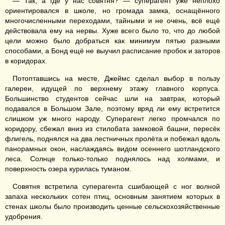
— Так, а где у нас совятня? — суперагент уже неплохо
ориентировался в школе, но громада замка, оснащённого
многочисленными переходами, тайными и не очень, всё ещё
действовала ему на нервы. Хуже всего было то, что до любой
цели можно было добраться как минимум пятью разными
способами, а Бонд ещё не выучил расписание пробок и заторов
в коридорах.
Потоптавшись на месте, Джеймс сделал выбор в пользу
галереи, идущей по верхнему этажу главного корпуса.
Большинство студентов сейчас шли на завтрак, который
подавался в Большом Зале, поэтому вряд ли ему встретится
слишком уж много народу. Суперагент легко промчался по
коридору, сбежал вниз из стилобата замковой башни, пересёк
флигель, поднялся на два лестничных пролёта и побежал вдоль
панорамных окон, наслаждаясь видом осеннего шотландского
леса. Солнце только-только поднялось над холмами, и
поверхность озера курилась туманом.
Совятня встретила суперагента сшибающей с ног волной
запаха нескольких сотен птиц, основным занятием которых в
стенах школы было производить ценные сельскохозяйственные
удобрения.