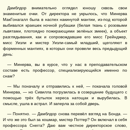
Дамблдор внимательно оглядел юношу сквозь свои
знаменитые очки. От директора не укрылось, что Минерва
МакГонагалл была в наспех накинутой мантии, из-под которой
выбивался краешек ночной рубашки (белая ткань с розовыми
львятами, плотоядно пожирающими зелёных змеек), а объект
разглядывания, как и сопровождавшие его мисс Грейнджер,
мисс Уизли и мистер Уизли-самый младший, щеголяют в
форменных мантиях, в которых они провели весь предыдущий
день:
— Минерва, вы в курсе, что у нас в преподавательском
составе есть профессор, специализирующийся именно по
снам?
— Мы поначалу и отправились к ней, — покачала головой
Минерва, — но Сивилла погрузилась в созерцание будущего с
помощью трёх бутылок хереса натощак и вырубилась. В
смысле, ушла в астрал. И заперла за собой дверь.
— Понятно. — Дамблдор снова перевёл взгляд на Бонда. —
И что же это был за кошмар, мистер Поттер? Он включал в себя
профессора Снегга? Даю вам честное директорское слово,