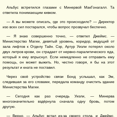
Альбус встретился глазами с Минервой МакГонагалл. Та
ответила понимающим кивком.
— А вы можете описать, где это происходило? — Директор
изо всех сил постарался, чтобы вопрос прозвучал беспечно.
— Я знаю совершенно точно, — ответил Джеймс. —
Министерство Магии, девятый уровень, коридор, ведущий от
зала лифтов к Отделу Тайн. Сэр, Артур Уизли потерял около
двух литров крови, он страдает от нервно-паралитического яда,
который я ему впрыснул. Если немедленно не отправить ему
помощь, он может выжить. Но, честно говоря, я бы на этот
результат и кната не поставил.
Через своё устройство связи Бонд услышал, как Эм,
следившая за его словами, передала команду очистить здание
Министерства Магии.
— Сегодня как раз очередь Уизли, — Минерва
многозначительно вздёрнула сначала одну бровь, потом
другую.
— Верно, — Альбус встал из-за своего стола, и Джеймс,