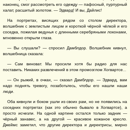
наконец, смог рассмотреть его одежду — пафосный, пурпурный
халат, расшитый золотом. — Эдвард! И вы, Дайлис!
На портретах, висящих рядом со столом директора,
волшебник с землистым лицом и короткой чёрной чёлкой и его
соседка, пожилая ведунья с длинными серебряными локонами,
мгновенно открыли глаза.
— Вы слушали? — спросил Дамблдор. Волшебник кивнул,
волшебница сказала:
— Сам виноват. Мы просили хотя бы радио для нас
поставить. Никаких развлечений в этом промозглом Хогвартсе...
— Он рыжий, в очках, — сказал Дамблдор. — Эдвард, вам
надо поднять тревогу, позаботьтесь, чтобы его нашли наши
люди.
Оба кивнули и боком ушли из своих рам, но не появились на
соседних портретах (как это обычно бывало в Хогвартсе), а
просто исчезли. На одной картине остался только задник —
чёрный занавес, а на другой — красивое кожаное кресло.
Джеймс заметил, что другие директора и директрисы, мирно