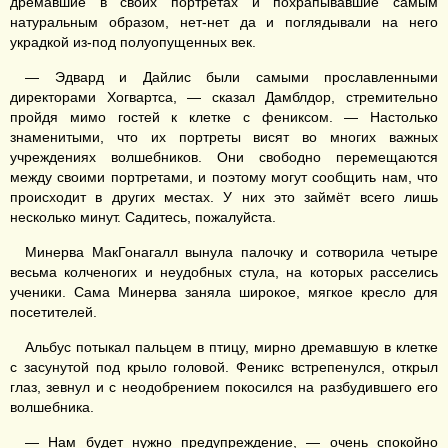
дремавшие в своих портретах и похрапывавшие самым
натуральным образом, нет-нет да и поглядывали на него
украдкой из-под полуопущенных век.
— Эдвард и Дайлис были самыми прославленными
директорами Хогвартса, — сказал Дамблдор, стремительно
пройдя мимо гостей к клетке с фениксом. — Настолько
знаменитыми, что их портреты висят во многих важных
учреждениях волшебников. Они свободно перемещаются
между своими портретами, и поэтому могут сообщить нам, что
происходит в других местах. У них это займёт всего лишь
несколько минут. Садитесь, пожалуйста.
Минерва МакГонагалл вынула палочку и сотворила четыре
весьма колченогих и неудобных стула, на которых расселись
ученики. Сама Минерва заняла широкое, мягкое кресло для
посетителей.
Альбус потыкал пальцем в птицу, мирно дремавшую в клетке
с засунутой под крыло головой. Феникс встрепенулся, открыл
глаз, зевнул и с неодобрением покосился на разбудившего его
волшебника.
— Нам будет нужно предупреждение, — очень спокойно