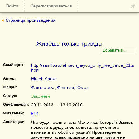
Войти
Зарегистрироваться
Страница произведения
Живёшь только трижды
СамИздат:
http://samlib.ru/h/hitech_a/you_only_live_thrice_01.s
html
Автор:
Hitech Алекс
Жанры:
Фантастика
,
Фэнтези
,
Юмор
Статус:
Закончен
Опубликован:
20.11.2013 — 13.10.2016
Читателей:
644
Аннотация:
Что будет, если в тело Мальчика, Который Выжил,
поместить душу специалиста, приученного
выживать в любой ситуации? Произведение
закончено только примерно на две трети и не