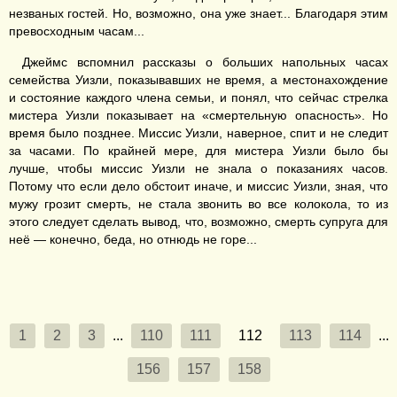
незваных гостей. Но, возможно, она уже знает... Благодаря этим
превосходным часам...
Джеймс вспомнил рассказы о больших напольных часах
семейства Уизли, показывавших не время, а местонахождение
и состояние каждого члена семьи, и понял, что сейчас стрелка
мистера Уизли показывает на «смертельную опасность». Но
время было позднее. Миссис Уизли, наверное, спит и не следит
за часами. По крайней мере, для мистера Уизли было бы
лучше, чтобы миссис Уизли не знала о показаниях часов.
Потому что если дело обстоит иначе, и миссис Уизли, зная, что
мужу грозит смерть, не стала звонить во все колокола, то из
этого следует сделать вывод, что, возможно, смерть супруга для
неё — конечно, беда, но отнюдь не горе...
1
2
3
...
110
111
112
113
114
...
156
157
158