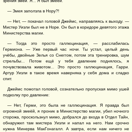
зрения змеи. Я... Я был змеёй.
— Змея заползла в Нору?!
— Нет, — покачал головой Джеймс, направляясь к выходу. —
Мистер Уизли был не в Норе. Он был в коридоре девятого этажа
Министерства магии.
— Тогда это просто галлюцинация, — расслабилась
Гермиона. — Уже первый час ночи. Ты устал, целый день
учёбы, двойные Зелья со Снеггом, потом эта тренировка, шум
стрельбы... Потом ещё у тебя давление поднялось, я
почувствовала животом... Это просто галлюцинация, Гарри.
Артур Уизли в такое время наверняка у себя дома и сладко
спит.
Джеймс помотал головой, сознательно пропуская мимо ушей
подколку про давление:
— Нет, Герми, это была не галлюцинация. Я правда был
огромной змеёй, я проник в Министерство магии, убил ночного
сторожа, проскользнул мимо, добрался до входа в Отдел Тайн,
обнаружил там мистера Уизли и напал на него. Нам срочно
нужна Минерва МакГонагалл. А завтра, если нам ничего не