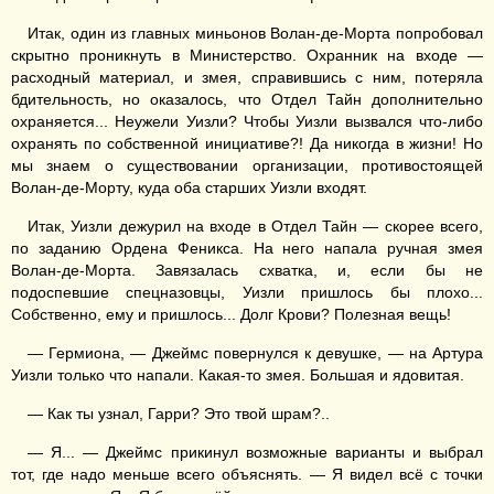
Итак, один из главных миньонов Волан-де-Морта попробовал
скрытно проникнуть в Министерство. Охранник на входе —
расходный материал, и змея, справившись с ним, потеряла
бдительность, но оказалось, что Отдел Тайн дополнительно
охраняется... Неужели Уизли? Чтобы Уизли вызвался что-либо
охранять по собственной инициативе?! Да никогда в жизни! Но
мы знаем о существовании организации, противостоящей
Волан-де-Морту, куда оба старших Уизли входят.
Итак, Уизли дежурил на входе в Отдел Тайн — скорее всего,
по заданию Ордена Феникса. На него напала ручная змея
Волан-де-Морта. Завязалась схватка, и, если бы не
подоспевшие спецназовцы, Уизли пришлось бы плохо...
Собственно, ему и пришлось... Долг Крови? Полезная вещь!
— Гермиона, — Джеймс повернулся к девушке, — на Артура
Уизли только что напали. Какая-то змея. Большая и ядовитая.
— Как ты узнал, Гарри? Это твой шрам?..
— Я... — Джеймс прикинул возможные варианты и выбрал
тот, где надо меньше всего объяснять. — Я видел всё с точки