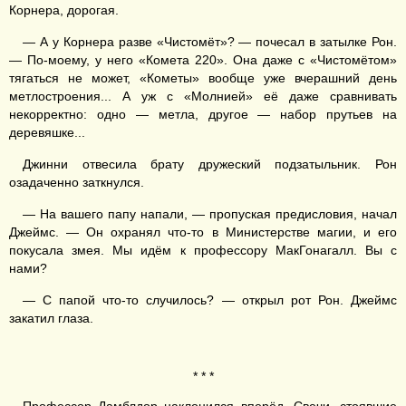
Корнера, дорогая.
— А у Корнера разве «Чистомёт»? — почесал в затылке Рон.
— По-моему, у него «Комета 220». Она даже с «Чистомётом»
тягаться не может, «Кометы» вообще уже вчерашний день
метлостроения... А уж с «Молнией» её даже сравнивать
некорректно: одно — метла, другое — набор прутьев на
деревяшке...
Джинни отвесила брату дружеский подзатыльник. Рон
озадаченно заткнулся.
— На вашего папу напали, — пропуская предисловия, начал
Джеймс. — Он охранял что-то в Министерстве магии, и его
покусала змея. Мы идём к профессору МакГонагалл. Вы с
нами?
— С папой что-то случилось? — открыл рот Рон. Джеймс
закатил глаза.
* * *