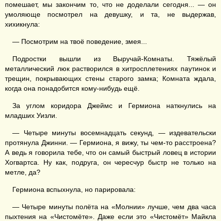
помешает, мы закончим то, что не доделали сегодня... — он
умоляюще посмотрел на девушку, и та, не выдержав,
хихикнула:
— Посмотрим на твоё поведение, змея...
Подростки вышли из Выручай-Комнаты. Тяжёлый
металлический люк растворился в хитросплетениях паутинок и
трещин, покрывающих стены старого замка; Комната ждала,
когда она понадобится кому-нибудь ещё.
За углом коридора Джеймс и Гермиона наткнулись на
младших Уизли.
— Четыре минуты восемнадцать секунд, — издевательски
протянула Джинни. — Гермиона, я вижу, ты чем-то расстроена?
А ведь я говорила тебе, что он самый быстрый ловец в истории
Хогвартса. Ну как, подруга, он чересчур быстр не только на
метле, да?
Гермиона вспыхнула, но парировала:
— Четыре минуты полёта на «Молнии» лучше, чем два часа
пыхтения на «Чистомёте». Даже если это «Чистомёт» Майкла