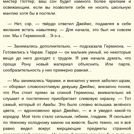
мистер Поттер; ваш сон будет намного более крепким и
освежающим, если вы позволите себе не носить школьную
мантию хотя бы в постели.
— Нет, сэр, — твёрдо ответил Джеймс, подавляя в себе
желание встать навытяжку. — Для начала, это был не совсем
сон. Мы с Гермионой... Э-э-э...
— Занимались дополнительно, — подсказала Гермиона. —
Готовились к Чарам. Гарри — он мальчик умный, но некоторые
вещи до него доходят с трудом. Я уже начала думать, что
проще Рону новый материал объяснить. Или парте,
сообразительность у них примерно равная...
— Мы занимались Чарами, и внезапно у меня заболел шрам,
— оборвал словоохотливую девушку Джеймс, внезапно поняв,
что Рон стоит прямо за спиной Гермионы, внимательно её
слушает и постепенно приобретает сливовую окраску. — Тот
самый, который от
Авады
. Это было словно вспышка зелёного
цвета, — вдохновенно врал Джеймс, — и я увидел какой-то
коридор. Моё тело стало сильным, гибким, гладким. Я скользил
по тёмному холодному камню на животе. Было темно, но я всё
равно видел вокруг мерцающие предметы странной