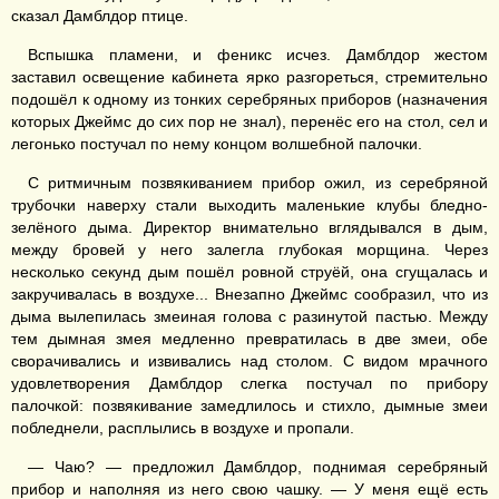
сказал Дамблдор птице.
Вспышка пламени, и феникс исчез. Дамблдор жестом
заставил освещение кабинета ярко разгореться, стремительно
подошёл к одному из тонких серебряных приборов (назначения
которых Джеймс до сих пор не знал), перенёс его на стол, сел и
легонько постучал по нему концом волшебной палочки.
С ритмичным позвякиванием прибор ожил, из серебряной
трубочки наверху стали выходить маленькие клубы бледно-
зелёного дыма. Директор внимательно вглядывался в дым,
между бровей у него залегла глубокая морщина. Через
несколько секунд дым пошёл ровной струёй, она сгущалась и
закручивалась в воздухе... Внезапно Джеймс сообразил, что из
дыма вылепилась змеиная голова с разинутой пастью. Между
тем дымная змея медленно превратилась в две змеи, обе
сворачивались и извивались над столом. С видом мрачного
удовлетворения Дамблдор слегка постучал по прибору
палочкой: позвякивание замедлилось и стихло, дымные змеи
побледнели, расплылись в воздухе и пропали.
— Чаю? — предложил Дамблдор, поднимая серебряный
прибор и наполняя из него свою чашку. — У меня ещё есть