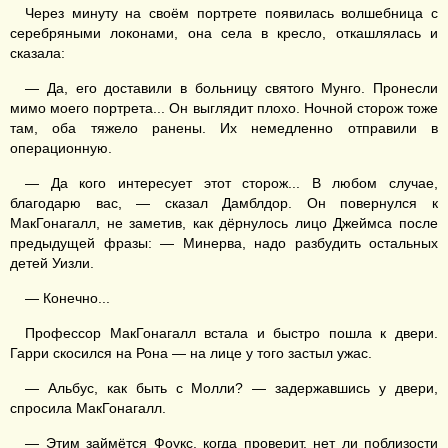
Через минуту на своём портрете появилась волшебница с
серебряными локонами, она села в кресло, откашлялась и
сказала:
— Да, его доставили в больницу святого Мунго. Пронесли
мимо моего портрета... Он выглядит плохо. Ночной сторож тоже
там, оба тяжело ранены. Их немедленно отправили в
операционную.
— Да кого интересует этот сторож... В любом случае,
благодарю вас, — сказал Дамблдор. Он повернулся к
МакГонагалл, не заметив, как дёрнулось лицо Джеймса после
предыдущей фразы: — Минерва, надо разбудить остальных
детей Уизли.
— Конечно...
Профессор МакГонагалл встала и быстро пошла к двери.
Гарри скосился на Рона — на лице у того застыл ужас.
— Альбус, как быть с Молли? — задержавшись у двери,
спросила МакГонагалл.
— Этим займётся Фоукс, когда проверит, нет ли поблизости