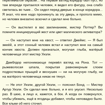
переливчатой окраски... На первый взгляд коридор был пуст, но
там впереди притаился человек, я видел его фигуру, она слабо
светилась во тьме... Он сидел перед дверью в конце коридора...
Я знал, что мне надо проникнуть за эту дверь, и прополз мимо,
но человек внезапно вскочил и сделал мне больно.
— Он выстелил в вас заклинанием, мистер Поттер? Вы
помните инициирующий жест или цвет магического активатора?
— Он наступил мне на хвост, — ответил Джеймс. — Я был
змеёй, а этот сонный человек встал и наступил мне на самый
кончик хвоста. Должен признаться, могучая глыба, матёрый
человечище этот мистер Уизли.
Дамблдор непонимающе перевёл взгляд на Рона. Тот —
рыжеволосая шпала, покрытая равномерным слоем
подростковых прыщей и веснушек — ни на могучую глыбу, ни
на матёрого человечища никак не тянул.
— Не этот Уизли, другой Уизли, — пояснил Бонд. — Мистер
Артур Уизли. Он сделал мне больно, и я его укусил. Несколько
раз. В шею, в лицо и, кажется, в бок. А когда он повернулся,
чтобы убежать, ещё в ягодицы добавил, чтобы неповадно было.
Все клыки об него сточил.