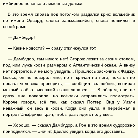
имбирное печенье и лимонные дольки.
В это время справа под потолком раздался крик: волшебник
по имени Эдвард, слегка запыхавшийся, снова появился в
своей раме.
— Дамблдор!
— Какие новости? — сразу откликнулся тот.
— Дамблдор, там никого нет! Сторож лежит за своим столом,
под ним лужа крови размером с Атлантический океан. А внизу
нет портретов, я не могу увидеть... Пришлось заскочить к Фаджу.
Боюсь, он не поверил мне, но я кричал на него, пока он не
послал человека проверить, — сообщил волшебник, вытирая
мокрый лоб о висевший сзади занавес. — В общем, они не
сразу мне поверили, но всё-таки отправились посмотреть.
Короче говоря, всё так, как сказал Поттер. Вид у Уизли
неважный, он весь в крови. Когда они ушли, я перебежал в
портрет Эльфриды Крэгг, чтобы разглядеть получше...
— Хорошо, — сказал Дамблдор, а Рон в это время судорожно
приподнялся. — Значит, Дайлис увидит, когда его доставят...