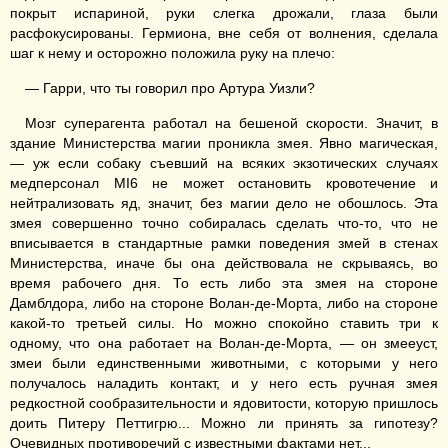
покрыт испариной, руки слегка дрожали, глаза были
расфокусированы. Гермиона, вне себя от волнения, сделала
шаг к нему и осторожно положила руку на плечо:
— Гарри, что ты говорил про Артура Уизли?
Мозг суперагента работал на бешеной скорости. Значит, в
здание Министерства магии проникла змея. Явно магическая,
— уж если собаку съевший на всяких экзотических случаях
медперсонал MI6 не может остановить кровотечение и
нейтрализовать яд, значит, без магии дело не обошлось. Эта
змея совершенно точно собиралась сделать что-то, что не
вписывается в стандартные рамки поведения змей в стенах
Министерства, иначе бы она действовала не скрываясь, во
время рабочего дня. То есть либо эта змея на стороне
Дамблдора, либо на стороне Волан-де-Морта, либо на стороне
какой-то третьей силы. Но можно спокойно ставить три к
одному, что она работает на Волан-де-Морта, — он змееуст,
змеи были единственными животными, с которыми у него
получалось наладить контакт, и у него есть ручная змея
редкостной сообразительности и ядовитости, которую пришлось
доить Питеру Петтигрю... Можно ли принять за гипотезу?
Очевидных противоречий с известными фактами нет...