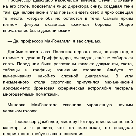
Профессор Дамблдор наклонился вперёд. Свечи, стоявшие
на его столе, подсветили лицо директора снизу, создавая тени
там, где человеческий глаз привык видеть свет, и ярко освещая
те места, которые обычно остаются в тени. Самым ярким
пятном фигуры оказалась козлиная бородка. Общее
впечатление было демоническим.
— Да, профессор МакГонагалл, я вас слушаю.
Джеймс скосил глаза. Половина первого ночи, но директор, в
отличие от декана Гриффиндора, очевидно, ещё не собирался
спать. Перед ним были разложены какие-то документы, счета,
таблицы и графики; вошедшие оторвали Альбуса от
вычерчивания какой-то сложной диаграммы. В углу
письменного стола сиротливо притулился механический
арифмометр; бронзовая сферическая астролябия пестрела
многоцветными пометками.
Минерва МакГонагалл склонила украшенную ночным
чепчиком голову:
— Профессор Дамблдор, мистеру Поттеру приснился ночной
кошмар, и я решила, что эта маленькая, но досадная
неприятность требует вашего внимания.