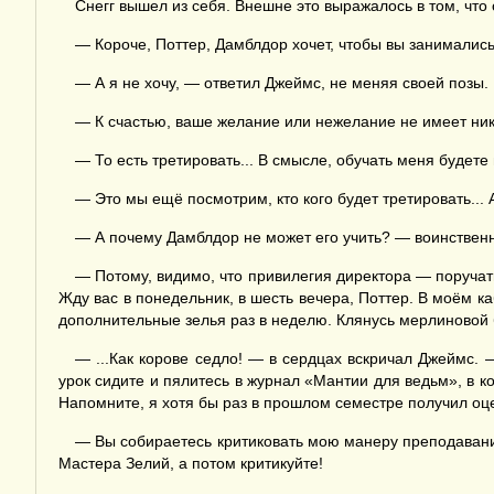
Снегг вышел из себя. Внешне это выражалось в том, что 
— Короче, Поттер, Дамблдор хочет, чтобы вы занималис
— А я не хочу, — ответил Джеймс, не меняя своей позы.
— К счастью, ваше желание или нежелание не имеет ника
— То есть третировать... В смысле, обучать меня будете
— Это мы ещё посмотрим, кто кого будет третировать... А
— А почему Дамблдор не может его учить? — воинствен
— Потому, видимо, что привилегия директора — поручат
Жду вас в понедельник, в шесть вечера, Поттер. В моём к
дополнительные зелья раз в неделю. Клянусь мерлиновой 
— ...Как корове седло! — в сердцах вскричал Джеймс. 
урок сидите и пялитесь в журнал «Мантии для ведьм», в к
Напомните, я хотя бы раз в прошлом семестре получил оц
— Вы собираетесь критиковать мою манеру преподавания
Мастера Зелий, а потом критикуйте!