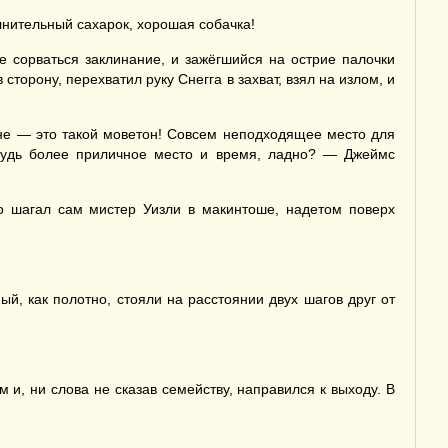
олнительный сахарок, хорошая собачка!
 сорваться заклинание, и зажёгшийся на острие палочки
орону, перехватил руку Снегга в захват, взял на излом, и
хне — это такой моветон! Совсем неподходящее место для
ибудь более приличное место и время, ладно? — Джеймс
о шагал сам мистер Уизли в макинтоше, надетом поверх
й, как полотно, стояли на расстоянии двух шагов друг от
и, ни слова не сказав семейству, направился к выходу. В