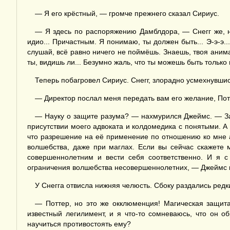
— Я его крёстный, — громче прежнего сказал Сириус.
— Я здесь по распоряжению Дамблдора, — Снегг же, на
идио... Причастным. Я понимаю, ты должен быть... Э-э-э
слушай, всё равно ничего не поймёшь. Знаешь, твоя анима
ты, видишь ли... Безумно жаль, что ты можешь быть только
Теперь побагровел Сириус. Снегг, злорадно усмехнувшис
— Директор послал меня передать вам его желание, Пот
— Науку о защите разума? — нахмурился Джеймс. — За
присутствии моего адвоката и колдомедика с понятыми. А
что разрешение на её применение по отношению ко мне 
волшебства, даже при маглах. Если вы сейчас скажете 
совершеннолетним и вести себя соответственно. И я с
ограничения волшебства несовершеннолетних, — Джеймс ко
У Снегга отвисла нижняя челюсть. Сбоку раздались редк
— Поттер, но это же окклюменция! Магическая защита
известный легилимент, и я что-то сомневаюсь, что он об
научиться противостоять ему?