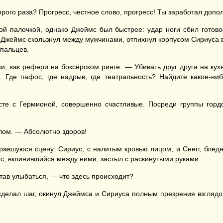
орого раза? Прогресс, честное слово, прогресс! Ты заработал доп
й палочкой, однако Джеймс был быстрее: удар ноги сбил готовое
Джеймс скользнул между мужчинами, отпихнул корпусом Сириуса в ст
 пальцев.
ми, как рефери на боксёрском ринге. — Убивать друг друга на ку
Где пафос, где надрыв, где театральность? Найдите какое-н
сте с Гермионой, совершенно счастливые. Посреди группы горд
елом. — Абсолютно здоров!
равшуюся сцену: Сириус, с налитым кровью лицом, и Снегг, бледны
мс, вклинившийся между ними, застыл с раскинутыми руками.
тав улыбаться, — что здесь происходит?
делал шаг, окинул Джеймса и Сириуса полным презрения взглядом 