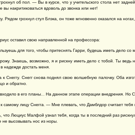
рохнул об пол. — Вы в курсе, что у учительского стола нет задней
е вы накритиковаться вдоволь до звонка или нет!
. Рядом грохнул стул Блэка, он тоже мгновенно оказался на ногах,
Сириус оставил свою направленной на профессора:
льзуешь для того, чтобы притеснять Гарри, будешь иметь дело со 
рожу. Знаешь, возможно, я и рискну иметь дело с тобой. Ты ведь н
 в надежде достать меня.
ла к Снеггу. Снегг снова поднял свою волшебную палочку. Оба изг
цо и обратно.
входило в его планы... На данном этапе операции внедрения. Но 
к самому лицу Снегга. — Мне плевать, что Дамблдор считает тебя 
ь, что Люциус Малфой узнал тебя, когда ты в последний раз рискн
 не высовывать нос из норы.