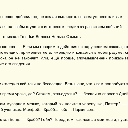
спешно добавил он, не желая выглядеть совсем уж невежливым.
ался на своём стуле и с интересом следил за развитием событий.
— признал Тот-Чьи-Волосы-Нельзя-Отмыть.
я юноша. — Если мы говорим о действиях с нарушением закона, то
люменцию, применяет легилименцию и копается в моём разуме, ск
пока он не закончит. Или, ещё проще, злоумышленник приказывае
е его сведения.
 А
империо
всё-таки не бесследно. Есть шанс, что к вам попробуют за
 время урока, да? Скажем, зельеделия? — беспечно спросил Джейм
ом мусорном мешке, который вы носите в черепушке, Поттер? — 
б учениках. Малфой... Крэбб... Гойл... Паркинсон...
л Бонд. — Крэбб? Гойл? Перед тем, как лезть в мои мозги, пусть 