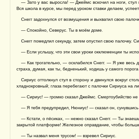
— Зато у вас выросла! — Джеймс вскочил на ноги, стул г
Вся школа в курсе, мы перед уроком ставки делаем, успеет
Снегг задохнулся от возмущения и выхватил свою палочку
— Спокойно, Северус. Ты в моём доме.
Снегг помедлил секунду, затем опустил свою палочку. 
— Если услышу, что эти свои уроки окклюменции ты испо
— Как трогательно, — осклабился Снегг. — Я уже весь д
страха, думая, как ты, бедненький, ходишь у самого порога
Сириус оттолкнул стул в сторону и двинулся вокруг сто
хладнокровный; глаза перебегают с палочки Сириуса на ли
— Сириус! — громко сказал Джеймс. Смертоубийство не 
— Я тебя предупредил, Нюниус! — сказал он, сунувшись 
— Кстати, о пёсиках, — нежно сказал Снегг. — Ты знаеш
закрытой платформе! Железное оправдание, чтобы больше
— Ты назвал меня трусом! — взревел Сириус.