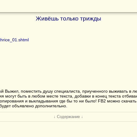
Живёшь только трижды
thrice_01.shtml
орый Выжил, поместить душу специалиста, приученного выживать в 
ия могут быть в любом месте текста, добавки в конец текста отбива
опирования и выкладывания где бы то ни было! FB2 можно скачать
будет объявлено дополнительно.
↓ Содержание ↓