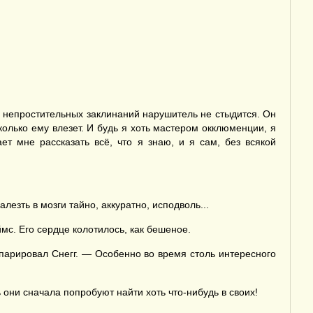
 непростительных заклинаний нарушитель не стыдится. Он
олько ему влезет. И будь я хоть мастером окклюменции, я
т мне рассказать всё, что я знаю, и я сам, без всякой
лезть в мозги тайно, аккуратно, исподволь...
с. Его сердце колотилось, как бешеное.
парировал Снегг. — Особенно во время столь интересного
они сначала попробуют найти хоть что-нибудь в своих!