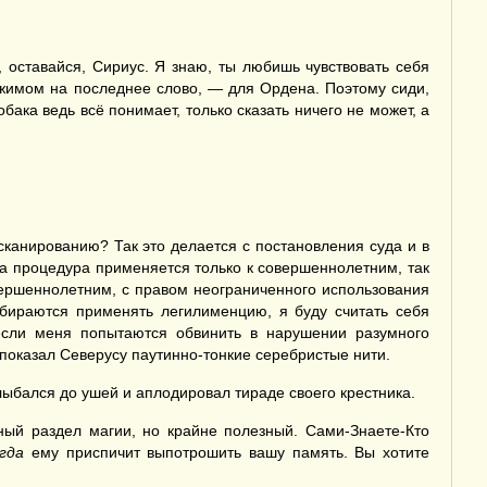
 оставайся, Сириус. Я знаю, ты любишь чувствовать себя
нажимом на последнее слово, — для Ордена. Поэтому сиди,
ака ведь всё понимает, только сказать ничего не может, а
анированию? Так это делается с постановления суда и в
та процедура применяется только к совершеннолетним, так
ершеннолетним, с правом неограниченного использования
обираются применять легилименцию, я буду считать себя
 если меня попытаются обвинить в нарушении разумного
показал Северусу паутинно-тонкие серебристые нити.
лыбался до ушей и аплодировал тираде своего крестника.
ый раздел магии, но крайне полезный. Сами-Знаете-Кто
гда
ему приспичит выпотрошить вашу память. Вы хотите