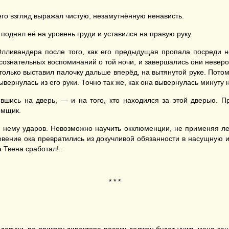
его взгляд выражал чистую, незамутнённую ненависть.
поднял её на уровень груди и уставился на правую руку.
лливандера после того, как его предыдущая пропала посреди н
 сознательных воспоминаний о той ночи, и завершались они неве
олько выставил палочку дальше вперёд, на вытянутой руке. Потом 
вернулась из его руки. Точно так же, как она вывернулась минуту н
ившись на дверь, — и на того, кто находился за этой дверью. П
омщик.
по нему ударов. Невозможно научить окклюменции, не применяя л
вение ока превратились из докучливой обязанности в насущную 
Твена сработал!..
* * *