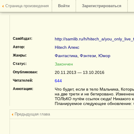
Страница произведения
Войти
Зарегистрироваться
СамИздат:
http://samlib.ru/h/hitech_a/you_only_live_
Автор:
Hitech Алекс
Жанры:
Фантастика
,
Фэнтези
,
Юмор
Статус:
Закончен
Опубликован:
20.11.2013 — 13.10.2016
Читателей:
644
Аннотация:
Что будет, если в тело Мальчика, Кот
на две трети и не бетировано. Изменен
ТОЛЬКО путём ссылок сюда! Никакого к
Планируемое следующее обновление: 
Предыдущая глава