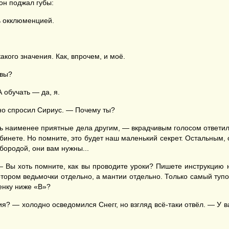
он поджал губы:
ь окклюменцией.
кого значения. Как, впрочем, и моё.
 вы?
 обучать — да, я.
но спросил Сириус. — Почему ты?
ь наименее приятные дела другим, — вкрадчивым голосом ответил
абинете. Но помните, это будет наш маленький секрет. Остальным,
бородой, они вам нужны...
— Вы хоть помните, как вы проводите уроки? Пишете инструкцию 
отором ведьмочки отдельно, а мантии отдельно. Только самый тупо
енку ниже «В»?
? — холодно осведомился Снегг, но взгляд всё-таки отвёл. — У в