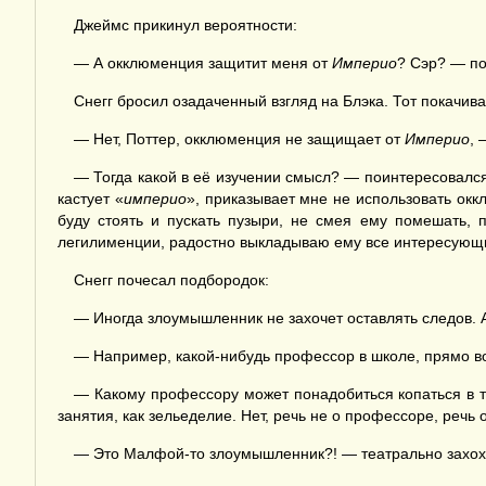
Джеймс прикинул вероятности:
— А окклюменция защитит меня от
Империо
? Сэр? — по
Снегг бросил озадаченный взгляд на Блэка. Тот покачив
— Нет, Поттер, окклюменция не защищает от
Империо
, 
— Тогда какой в её изучении смысл? — поинтересовалс
кастует «
империо
», приказывает мне не использовать окк
буду стоять и пускать пузыри, не смея ему помешать, 
легилименции, радостно выкладываю ему все интересующи
Снегг почесал подбородок:
— Иногда злоумышленник не захочет оставлять следов.
— Например, какой-нибудь профессор в школе, прямо во
— Какому профессору может понадобиться копаться в т
занятия, как зельеделие. Нет, речь не о профессоре, речь о
— Это Малфой-то злоумышленник?! — театрально захохота