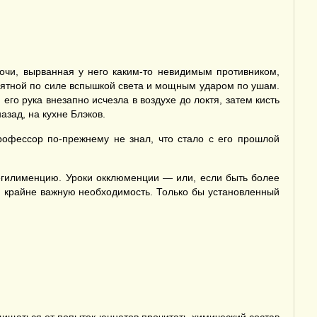
очи, вырванная у него каким-то невидимым противником,
роятной по силе вспышкой света и мощным ударом по ушам.
его рука внезапно исчезла в воздухе до локтя, затем кисть
азад, на кухне Блэков.
рофессор по-прежнему не знал, что стало с его прошлой
егилименцию. Уроки окклюменции — или, если быть более
и крайне важную необходимость. Только бы установленный