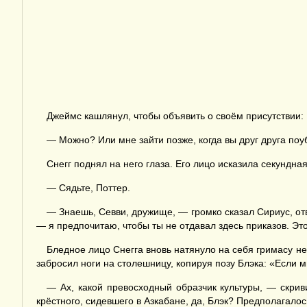
Джеймс кашлянул, чтобы объявить о своём присутствии:
— Можно? Или мне зайти позже, когда вы друг друга поу
Снегг поднял на него глаза. Его лицо исказила секундн
— Сядьте, Поттер.
— Знаешь, Севви, дружище, — громко сказал Сириус, отва
— я предпочитаю, чтобы ты не отдавал здесь приказов. Эт
Бледное лицо Снегга вновь натянуло на себя гримасу нен
забросил ноги на столешницу, копируя позу Блэка: «Если м
— Ах, какой превосходный образчик культуры, — скрив
крёстного, сидевшего в Азкабане, да, Блэк? Предполагалось