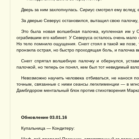
Дверь за ним захлопнулась. Сириус смотрел ему вслед; 
За дверью Северус остановился, вытащил свою палочку, 
Это была новая волшебная палочка, купленная им у О
ограбившим его кабинет. У Северуса осталось очень мало
Но тело помнило ощущения. Снегг стоял в такой же позе, т
пронзила острая, но быстро проходящая боль, и палочка вы
Снегг спрятал волшебную палочку и обернулся, устав
палочкой, но теперь он понял, кем был тот невидимый взл
Невозможно научить человека отбиваться, не нанося 
точным, связанные с ними сеансы легилименции — в мгно
Дамблдором ментальный блок против стихотворения Марка 
Обновление 03.01.16
Купальница — Кондитеру: