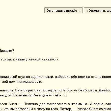
биваете?
ая гримаса незамутнённой ненависти.
лив свой стул на задние ножки, забросив обе ноги на стол в непо
о мой дом, понимаешь ли.
ависти. На этот раз она покинула поле боя не без борьбы. Джеймс
не удастся вывести Северуса из себя...»
ился Снегг. — Типично для магловского выкормыша. И верно, от
, что мы поговорим с глазу на глаз, Поттер, — сказал Снегг со зна