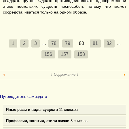
двадцать футов. Однако противодействовать одновременной
атаке нескольких существ неспособен, потому что может
сосредотачиваться только на одном образе.
1
2
3
...
78
79
80
81
82
...
156
157
158
↓ Содержание ↓
Путеводитель самиздата
Иные расы и виды существ
11 списков
Профессии, занятия, стили жизни
8 списков