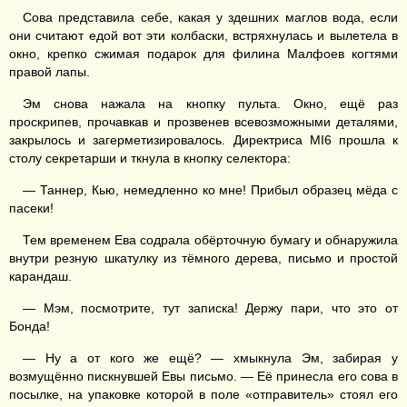
Сова представила себе, какая у здешних маглов вода, если
они считают едой вот эти колбаски, встряхнулась и вылетела в
окно, крепко сжимая подарок для филина Малфоев когтями
правой лапы.
Эм снова нажала на кнопку пульта. Окно, ещё раз
проскрипев, прочавкав и прозвенев всевозможными деталями,
закрылось и загерметизировалось. Директриса MI6 прошла к
столу секретарши и ткнула в кнопку селектора:
— Таннер, Кью, немедленно ко мне! Прибыл образец мёда с
пасеки!
Тем временем Ева содрала обёрточную бумагу и обнаружила
внутри резную шкатулку из тёмного дерева, письмо и простой
карандаш.
— Мэм, посмотрите, тут записка! Держу пари, что это от
Бонда!
— Ну а от кого же ещё? — хмыкнула Эм, забирая у
возмущённо пискнувшей Евы письмо. — Её принесла его сова в
посылке, на упаковке которой в поле «отправитель» стоял его