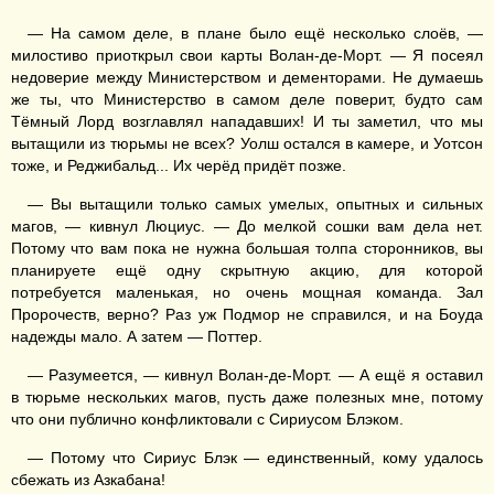
— На самом деле, в плане было ещё несколько слоёв, —
милостиво приоткрыл свои карты Волан-де-Морт. — Я посеял
недоверие между Министерством и дементорами. Не думаешь
же ты, что Министерство в самом деле поверит, будто сам
Тёмный Лорд возглавлял нападавших! И ты заметил, что мы
вытащили из тюрьмы не всех? Уолш остался в камере, и Уотсон
тоже, и Реджибальд... Их черёд придёт позже.
— Вы вытащили только самых умелых, опытных и сильных
магов, — кивнул Люциус. — До мелкой сошки вам дела нет.
Потому что вам пока не нужна большая толпа сторонников, вы
планируете ещё одну скрытную акцию, для которой
потребуется маленькая, но очень мощная команда. Зал
Пророчеств, верно? Раз уж Подмор не справился, и на Боуда
надежды мало. А затем — Поттер.
— Разумеется, — кивнул Волан-де-Морт. — А ещё я оставил
в тюрьме нескольких магов, пусть даже полезных мне, потому
что они публично конфликтовали с Сириусом Блэком.
— Потому что Сириус Блэк — единственный, кому удалось
сбежать из Азкабана!