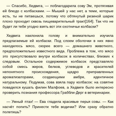
— Спасибо, Хедвига, — поблагодарила сову Эм, протягивая
ей блюдо с колбасками. — Мышей у нас нет, а теми, которые
есть, ты не питаешься, потому что обтянутый резиной шарик
плохо проходит сквозь пищеварительный тракт[164]. Так что не
будет ли тебе угодно взять вот эти охотничьи колбаски?
Хедвига наклонила голову и внимательно изучила
предлагаемые ей колбаски. Под слоем оболочки в них явно
находилось мясо, скорее всего — домашнего животного,
предположительно известного вида. Проблема в том, что мясо
это присутствовало внутри колбасок в количествах, близких к
следовым. Остальное содержимое колбасок представляло
собой смесь жиров, белков, углеводов и красителей
непонятного происхождения, щедро приправленных
ароматизаторами, создающими амбре, идентичное
натуральному. Подумав, сова взяла пару колбасок: на совятне
повадился кушать филин Малфоев, а Хедвиге было интересно
проверить познания профессора Граббли-Дерг в ветеринарии.
— Умный птах! — Ева гладила красивые перья совы. — Как
насчёт попить? Принести тебе водички? Или сразу обратно
полетишь?