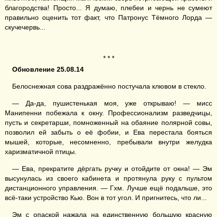
благородства! Просто... Я думаю, плебеи и чернь не сумеют
правильно оценить тот факт, что Патронус Тёмного Лорда —
скучечервь...
* * *
Обновление 25.08.14
Белоснежная сова раздражённо постучала клювом в стекло.
— Да-да, пушистенькая моя, уже открываю! — мисс
Манипенни побежала к окну. Профессионализм разведчицы,
пусть и секретарши, помноженный на обаяние полярной совы,
позволил ей забыть о её фобии, и Ева перестала бояться
мышей, которые, несомненно, пребывали внутри желудка
харизматичной птицы.
— Ева, прекратите дёргать ручку и отойдите от окна! — Эм
высунулась из своего кабинета и протянула руку с пультом
дистанционного управления. — Гхм. Лучше ещё подальше, это
всё-таки устройство Кью. Вон в тот угол. И пригнитесь, что ли...
Эм с опаской нажала на единственную большую красную