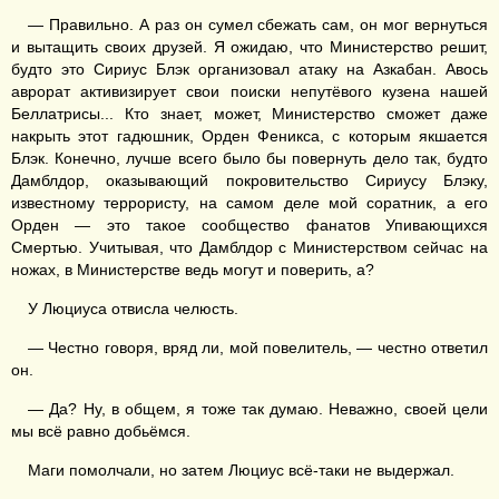
— Правильно. А раз он сумел сбежать сам, он мог вернуться
и вытащить своих друзей. Я ожидаю, что Министерство решит,
будто это Сириус Блэк организовал атаку на Азкабан. Авось
аврорат активизирует свои поиски непутёвого кузена нашей
Беллатрисы... Кто знает, может, Министерство сможет даже
накрыть этот гадюшник, Орден Феникса, с которым якшается
Блэк. Конечно, лучше всего было бы повернуть дело так, будто
Дамблдор, оказывающий покровительство Сириусу Блэку,
известному террористу, на самом деле мой соратник, а его
Орден — это такое сообщество фанатов Упивающихся
Смертью. Учитывая, что Дамблдор с Министерством сейчас на
ножах, в Министерстве ведь могут и поверить, а?
У Люциуса отвисла челюсть.
— Честно говоря, вряд ли, мой повелитель, — честно ответил
он.
— Да? Ну, в общем, я тоже так думаю. Неважно, своей цели
мы всё равно добьёмся.
Маги помолчали, но затем Люциус всё-таки не выдержал.