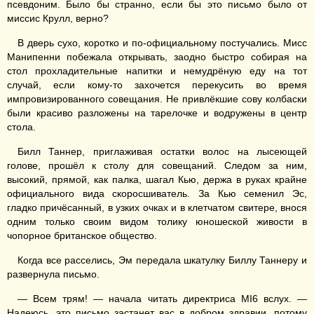
псевдоним. Было бы странно, если бы это письмо было от
миссис Крулл, верно?
В дверь сухо, коротко и по-официальному постучались. Мисс
Манипенни побежала открывать, заодно быстро собирая на
стол прохладительные напитки и немудрёную еду на тот
случай, если кому-то захочется перекусить во время
импровизированного совещания. Не привлёкшие сову колбаски
были красиво разложены на тарелочке и водружены в центр
стола.
Билл Таннер, приглаживая остатки волос на лысеющей
голове, прошёл к столу для совещаний. Следом за ним,
высокий, прямой, как палка, шагал Кью, держа в руках крайне
официального вида скоросшиватель. За Кью семенил Эс,
гладко причёсанный, в узких очках и в клетчатом свитере, внося
одним только своим видом толику юношеской живости в
чопорное британское общество.
Когда все расселись, Эм передала шкатулку Биллу Таннеру и
развернула письмо.
— Всем трям! — начала читать директриса MI6 вслух. —
Надеюсь, это письмо застанет вас в добром здравии, потому