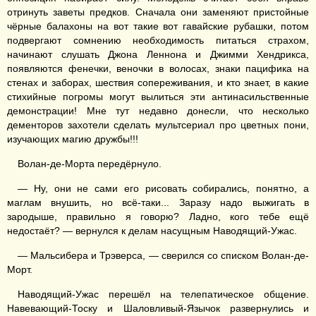
отринуть заветы предков. Сначала они заменяют пристойные
чёрные балахоны на вот такие вот гавайские рубашки, потом
подвергают сомнению необходимость питаться страхом,
начинают слушать Джона Леннона и Джимми Хендрикса,
появляются фенечки, веночки в волосах, знаки пацифика на
стенах и заборах, шествия сопереживания, и кто знает, в какие
стихийные погромы могут вылиться эти антинасильственные
демонстрации! Мне тут недавно донесли, что несколько
дементоров захотели сделать мультсериал про цветных пони,
изучающих магию дружбы!!!
Волан-де-Морта передёрнуло.
— Ну, они не сами его рисовать собирались, понятно, а
маглам внушить, но всё-таки... Заразу надо выжигать в
зародыше, правильно я говорю? Ладно, кого тебе ещё
недостаёт? — вернулся к делам насущным Наводящий-Ужас.
— Мальсибера и Трэверса, — сверился со списком Волан-де-
Морт.
Наводящий-Ужас перешёл на телепатическое общение.
Навевающий-Тоску и Шаловливый-Язычок развернулись и