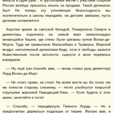
минуты в одни руки... А футбольные матчи с участием сборной
России вообще пришлось изъять из продажи. Такой деликатес
был! Но теперь эту утончённую безысходность мы
исключительно в школы передаём, на детские завтраки, пусть
детишки полакомятся.
Коротая время за светской беседой, Пожиратели Смерти и
дементоры поднялись на самый верх немилосердно
качающейся башни, где стены были срезаны лучом Волан-де-
Морта. Туда же приволокли Мальсибера и Трэверса. Морской
воздух, наполненный ароматами йода, соли и свободы, казался
божественным после затхлости, сырости и вони тюремных
коридоров.
— Ну, ещё раз спасибо вам, — вновь пожал руку дементору
Лорд Волан-де-Морт.
— Не стоит, право, не стоит. На моём месте вы бы точно так
же помогли старому союзнику, — тепло улыбнулся покрытой
струпьями воронкой Наводящий-Ужас. — Если будете в этих
краях, залетайте в гости!
— Спасибо, — передёрнуло Тёмного Лорда. — Но я
предпочитаю держаться подальше от тюрем. Желаю вам, в