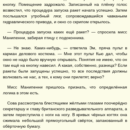
кнопку. Помещение задрожало. Записанный на плёнку голос
возвестил, что процедура запуска ракет начата успешно. Затем
послышался утробный лязг, сопровождавшийся чавканьем
гидравлического привода, и окно со скрипом открылось.
— Процедура запуска каких ещё ракет? — спросила мисс
Манипенни, забирая птицу с подоконника.
— Не знаю. Каких-нибудь, — ответила Эм, пряча пульт в
карман делового костюма. — Мне этот пульт Кью дал, чтобы
окно не надо было вручную открывать. Понятия не имею, что он
там ещё на кнопку навесил. А какая, собственно, разница? Если
ракеты были запущены успешно, то все последствия должны
волновать не нас, а тех, к кому они прилетят, верно?
Мисс Манипенни пришлось признать, что определённая
логика в этом есть.
Сова рассмотрела блестящими жёлтыми глазами поочерёдно
секретаршу и главу британского разведывательного аппарата, а
затем переступила с ноги на ногу. В кривых чёрных когтях она
сжимала небольшой прямоугольный свёрток, запакованный в
обёрточную бумагу.