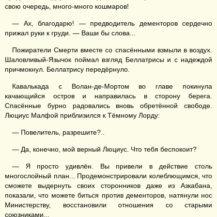
свою очередь, много-много кошмаров!
— Ах, благодарю! — предводитель дементоров сердечно
прижал руки к груди. — Ваши бы слова...
Пожиратели Смерти вместе со спасёнными взмыли в воздух.
Шаловливый-Язычок поймал взгляд Беллатрисы и с надеждой
причмокнул. Беллатрису передёрнуло.
Кавалькада с Волан-де-Мортом во главе покинула
качающийся остров и направилась в сторону берега.
Спасённые бурно радовались вновь обретённой свободе.
Люциус Малфой приблизился к Тёмному Лорду:
— Повелитель, разрешите?..
— Да, конечно, мой верный Люциус. Что тебя беспокоит?
— Я просто удивлён. Вы привели в действие столь
многослойный план... Продемонстрировали колеблющимся, что
сможете выдернуть своих сторонников даже из Азкабана,
показали, что можете биться против дементоров, натянули нос
Министерству, восстановили отношения со старыми
союзниками...