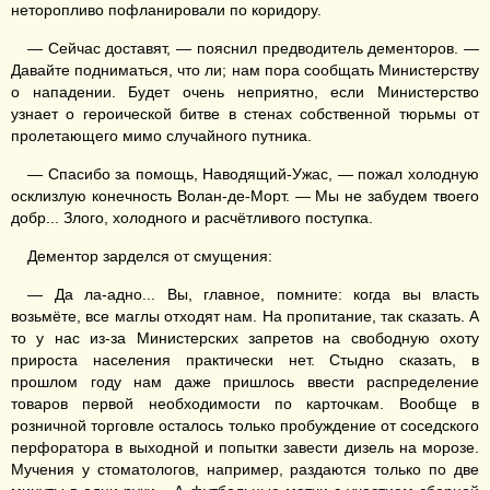
неторопливо пофланировали по коридору.
— Сейчас доставят, — пояснил предводитель дементоров. —
Давайте подниматься, что ли; нам пора сообщать Министерству
о нападении. Будет очень неприятно, если Министерство
узнает о героической битве в стенах собственной тюрьмы от
пролетающего мимо случайного путника.
— Спасибо за помощь, Наводящий-Ужас, — пожал холодную
осклизлую конечность Волан-де-Морт. — Мы не забудем твоего
добр... Злого, холодного и расчётливого поступка.
Дементор зарделся от смущения:
— Да ла-адно... Вы, главное, помните: когда вы власть
возьмёте, все маглы отходят нам. На пропитание, так сказать. А
то у нас из-за Министерских запретов на свободную охоту
прироста населения практически нет. Стыдно сказать, в
прошлом году нам даже пришлось ввести распределение
товаров первой необходимости по карточкам. Вообще в
розничной торговле осталось только пробуждение от соседского
перфоратора в выходной и попытки завести дизель на морозе.
Мучения у стоматологов, например, раздаются только по две