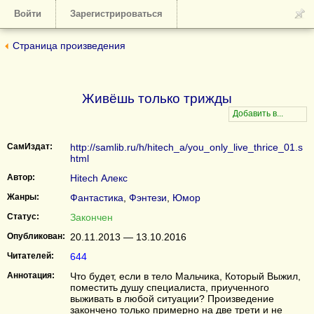
Войти
Зарегистрироваться
Страница произведения
Живёшь только трижды
СамИздат:
http://samlib.ru/h/hitech_a/you_only_live_thrice_01.s
html
Автор:
Hitech Алекс
Жанры:
Фантастика
,
Фэнтези
,
Юмор
Статус:
Закончен
Опубликован:
20.11.2013 — 13.10.2016
Читателей:
644
Аннотация:
Что будет, если в тело Мальчика, Который Выжил,
поместить душу специалиста, приученного
выживать в любой ситуации? Произведение
закончено только примерно на две трети и не