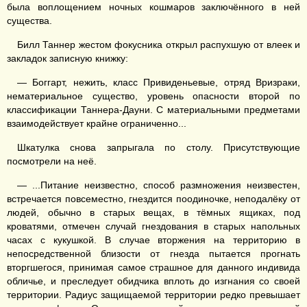
была воплощением ночных кошмаров заключённого в ней
существа.
Билл Таннер жестом фокусника открыл распухшую от влеек и
закладок записную книжку:
— Боггарт, нежить, класс Привиденьевые, отряд Вризраки,
нематериальное существо, уровень опасности второй по
классификации Таннера-Дауни. С материальными предметами
взаимодействует крайне ограниченно...
Шкатулка снова запрыгала по столу. Присутствующие
посмотрели на неё.
— ...Питание неизвестно, способ размножения неизвестен,
встречается повсеместно, гнездится поодиночке, неподалёку от
людей, обычно в старых вещах, в тёмных ящиках, под
кроватями, отмечен случай гнездования в старых напольных
часах с кукушкой. В случае вторжения на территорию в
непосредственной близости от гнезда пытается прогнать
вторгшегося, принимая самое страшное для данного индивида
обличье, и преследует обидчика вплоть до изгнания со своей
территории. Радиус защищаемой территории редко превышает