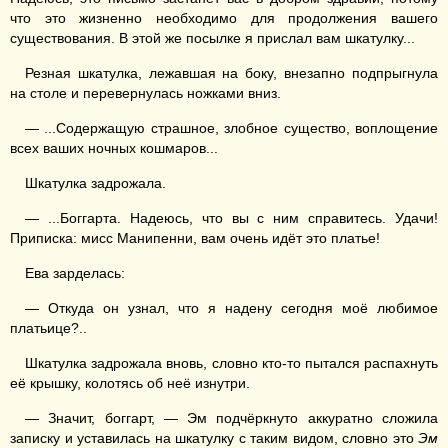
что это жизненно необходимо для продолжения вашего
существования. В этой же посылке я прислал вам шкатулку...
Резная шкатулка, лежавшая на боку, внезапно подпрыгнула
на столе и перевернулась ножками вниз.
— ...Содержащую страшное, злобное существо, воплощение
всех ваших ночных кошмаров...
Шкатулка задрожала.
— ...Боггарта. Надеюсь, что вы с ним справитесь. Удачи!
Приписка: мисс Манипенни, вам очень идёт это платье!
Ева зарделась:
— Откуда он узнал, что я надену сегодня моё любимое
платьице?..
Шкатулка задрожала вновь, словно кто-то пытался распахнуть
её крышку, колотясь об неё изнутри.
— Значит, боггарт, — Эм подчёркнуто аккуратно сложила
записку и уставилась на шкатулку с таким видом, словно это
Эм