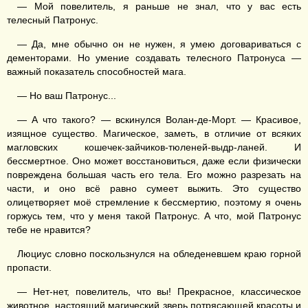
— Мой повелитель, я раньше не знал, что у вас есть
телесный Патронус.
— Да, мне обычно он не нужен, я умею договариваться с
дементорами. Но умение создавать телесного Патронуса —
важный показатель способностей мага.
— Но ваш Патронус...
— А что такого? — вскинулся Волан-де-Морт. — Красивое,
изящное существо. Магическое, заметь, в отличие от всяких
магловских кошечек-зайчиков-тюленей-выдр-ланей. И
бессмертное. Оно может восстановиться, даже если физически
повреждена большая часть его тела. Его можно разрезать на
части, и оно всё равно сумеет выжить. Это существо
олицетворяет моё стремление к бессмертию, поэтому я очень
горжусь тем, что у меня такой Патронус. А что, мой Патронус
тебе не нравится?
Люциус словно поскользнулся на обледеневшем краю горной
пропасти.
— Нет-нет, повелитель, что вы! Прекрасное, классическое
животное, настоящий магический зверь потрясающей красоты и