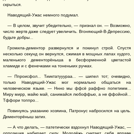
скрыться.
Наводящий-Ужас немного подумал.
— В целом, звучит убедительно, — признал он. — Возможно,
число жертв даже следует увеличить. Вгоняющий-В-Депрессию,
будьте добры...
Громила-дементор развернулся и покинул строй. Спустя
несколько секунд он вернулся, сжимая в мощных лапах худого,
маленького дементорёныша в бесформенной цветастой
хламиде и с фенечками на тоненьких ручках.
— Ппроисфол... Тииктатууураа... — шипел тот; очевидно,
только Наводящий-Ужас мог нормально общаться на
человеческом языке. — Ннно мы ффсё раффно попетимм...
Миру мирр, майю май, санимайся любоффью, а не ффойной...
Тффори топпро...
Повинуясь указанию хозяина, Патронус набросился на цель.
Дементорёныш затих.
— А что делать, — патетически вздохнул Наводящий-Ужас, —
оппозиция набирает силу. Молодёжь считает себя вправе