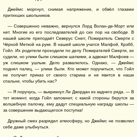
Джеймс моргнул, снимая напряжение, и обвёл глазами
притихших школьников.
— Совершенно неважно, вернулся Лорд Волан-де-Морт или
нет. Многие из его последователей до сих пор на свободе. В
нашей школе преподаёт Северус Снегг, Пожиратель Смерти с
Чёрной Меткой на руке. В нашей школе учатся Малфой, Крэбб,
Гойл. Их родители проходили по делу Пожирателей Смерти, их
судили, но улики были слишком шаткими, а адвокат Малфоев —
уж слишком ушлым. Дело развалилось. Однако, — Джеймс
поднял палец, — улики были. Кто может поручиться, что Гойл
не получит приказ от своего старика и не явится в наши
спальни, чтобы убить нас?
— Я поручусь, — выкрикнул Ли Джордан из заднего ряда. — В
тот момент, когда Гойл запомнит, с какой стороны берутся за
волшебную палочку, ему дадут специальную награду школы —
за совершение выдающегося поступка!
Дружный смех разрядил атмосферу, но Джеймс не позволил
себе даже улыбнуться.