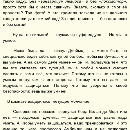
такую кадку. Без «
вингардиум левиоса
» и без «
локомотор
»,
просто хотя бы с места сдвинуть. Знаете, сколько я смог её
пронести? Три фута! А эта громила таскала их из дальнего
конца теплицы в зимний сад! За один присест — без остановок
и без магии!
— Ну да, он сильный, — скуксился пуффендуец. — Но мы-то
умнее.
— Может быть, да, — кивнул Джеймс, — а может быть, он
специально ведёт себя, как тупой балбес, чтобы вы
думали
, что
вы умнее. А на самом деле умнее — он. И, пользуясь тем, что
вы все считаете его тупицей, он в любой момент сможет
сделать с вами всё, что захочет. Потому что вы не готовы к
умным поступкам с его стороны. Потому что вы даже не
подумали защищаться. Потому что вы уверены в своей
безопасности: ведь вы же умнее!
В комнате воцарилось гнетущее молчание.
— Совершенно неважно, вернулся Лорд Волан-де-Морт или
нет, — продолжил Джеймс. — Защищаться всё равно надо
уметь. А чтобы уметь защищаться, надо тренироваться. И это
именно то, чего профессор Амбридж нам и не позволяет