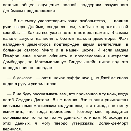
оставил общее ощущение полной поддержки озвученного
Джеймсом предположения.
— Я не смогу удовлетворить ваше любопытство, — поднял
руки вверх Джеймс, следя за тем, чтобы не пролить свой
коктейль. — Как вы все уже знаете, я потерял память. В самом
начале августа на меня с братом напали дементоры. Факт
нападения дементоров подтверждён двумя целителями, в
больнице святого Мунго и в нашей школе. И если мадам
Помфри ещё можно обвинить в преследовании интересов
Дамблдора, то Максимилианус Гиндельштейн никак под это
определение не попадает.
— А доказат... — опять начал пуффендуец, но Джеймс снова
поднял руку и усилил голос:
— Я не буду рассказывать вам, что произошло в ту ночь, когда
погиб Седдрик Диггори. Я не помню. Эти знания уничтожены
сильным темномагическим колдунством, и я никогда не смогу
вспомнить, что тогда произошло. Поэтому мне приходится
основываться точно на тех же данных, что и вам. И, исходя из
этих данных, я могу твёрдо утверждать: Волан-де-Морт
вернулся.