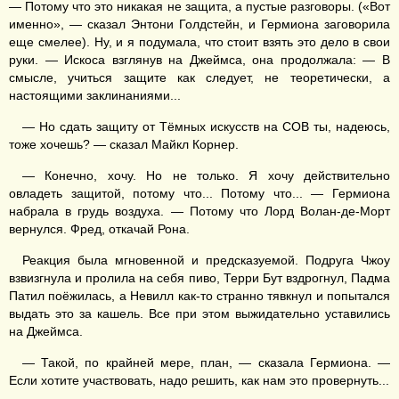
— Потому что это никакая не защита, а пустые разговоры. («Вот
именно», — сказал Энтони Голдстейн, и Гермиона заговорила
еще смелее). Ну, и я подумала, что стоит взять это дело в свои
руки. — Искоса взглянув на Джеймса, она продолжала: — В
смысле, учиться защите как следует, не теоретически, а
настоящими заклинаниями...
— Но сдать защиту от Тёмных искусств на СОВ ты, надеюсь,
тоже хочешь? — сказал Майкл Корнер.
— Конечно, хочу. Но не только. Я хочу действительно
овладеть защитой, потому что... Потому что... — Гермиона
набрала в грудь воздуха. — Потому что Лорд Волан-де-Морт
вернулся. Фред, откачай Рона.
Реакция была мгновенной и предсказуемой. Подруга Чжоу
взвизгнула и пролила на себя пиво, Терри Бут вздрогнул, Падма
Патил поёжилась, а Невилл как-то странно тявкнул и попытался
выдать это за кашель. Все при этом выжидательно уставились
на Джеймса.
— Такой, по крайней мере, план, — сказала Гермиона. —
Если хотите участвовать, надо решить, как нам это провернуть...