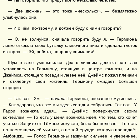
— Ты говорила, что придут всего несколько человек.
— Две дюжины — это тоже «несколько», — безмятежно
улыбнулась она.
— И о чём, по-твоему, я должен буду с ними говорить?
— О, не волнуйся, сначала говорить буду я. — Гермиона
ловко открыла свою бутылку сливочного пива и сделала глоток
из горла. — Эй, ребята, попрошу внимания!
Шум в зале уменьшился. Два с лишним десятка пар глаз
уставились на Гермиону, стоящую в центре комнаты, и на
Джеймса, стоящего позади и левее неё. Джеймс пожал плечами
и отхлебнул свой коктейль. Гермиону ожидает большой
сюрприз...
— Так вот... Хм... — начала Гермиона, внезапно смутившись.
— Как здорово, что все мы здесь сегодня собрались. Так вот... У
Гарри возникла идея... — Джеймс поперхнулся своим
коктейлем. — То есть у меня возникла идея, что тем, кто хочет
учиться Защите от Тёмных искусств, было бы полезно... То есть
по-настоящему ей учиться, а не той ерунде, которую преподаёт
Амбридж... — Голос Гермионы зазвучал сильнее и увереннее.