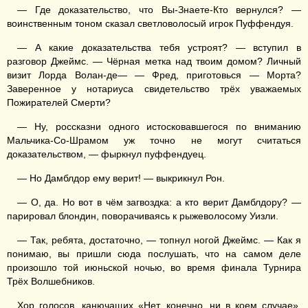
— Где доказательство, что Вы-Знаете-Кто вернулся? —
воинственным тоном сказал светловолосый игрок Пуффендуя.
— А какие доказательства тебя устроят? — вступил в
разговор Джеймс. — Чёрная метка над твоим домом? Личный
визит Лорда Волан-де— — Фред, приготовься — Морта?
Заверенное у нотариуса свидетельство трёх уважаемых
Пожирателей Смерти?
— Ну, россказни одного истосковавшегося по вниманию
Мальчика-Со-Шрамом уж точно не могут считаться
доказательством, — фыркнул пуффендуец.
— Но Дамблдор ему верит! — выкрикнул Рон.
— О, да. Но вот в чём загвоздка: а кто верит Дамблдору? —
парировал блондин, поворачиваясь к рыжеволосому Уизли.
— Так, ребята, достаточно, — топнул ногой Джеймс. — Как я
понимаю, вы пришли сюда послушать, что на самом деле
произошло той июньской ночью, во время финала Турнира
Трёх Волшебников.
Хор голосов, канючащих «Нет, конечно, ни в коем случае»,