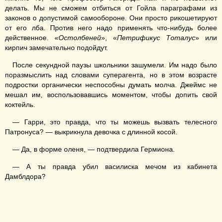
делать. Мы не сможем отбиться от Гойла параграфами из
законов о допустимой самообороне. Они просто рикошетируют
от его лба. Против него надо применять что-нибудь более
действенное. «
Остолбеней
», «
Петрификус Тоталус
» или
кирпич замечательно подойдут.
После секундной паузы школьники зашумели. Им надо было
поразмыслить над словами суперагента, но в этом возрасте
подростки органически неспособны думать молча. Джеймс не
мешал им, воспользовавшись моментом, чтобы допить свой
коктейль.
— Гарри, это правда, что ты можешь вызвать телесного
Патронуса? — выкрикнула девочка с длинной косой.
— Да, в форме оленя, — подтвердила Гермиона.
— А ты правда убил василиска мечом из кабинета
Дамблдора?