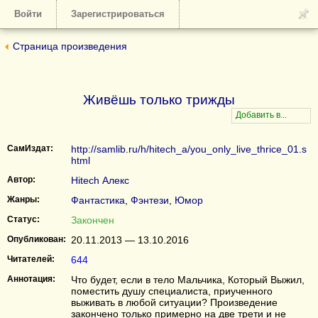
Войти
Зарегистрироваться
Страница произведения
Живёшь только трижды
СамИздат:
http://samlib.ru/h/hitech_a/you_only_live_thrice_01.s
html
Автор:
Hitech Алекс
Жанры:
Фантастика
,
Фэнтези
,
Юмор
Статус:
Закончен
Опубликован:
20.11.2013 — 13.10.2016
Читателей:
644
Аннотация:
Что будет, если в тело Мальчика, Который Выжил,
поместить душу специалиста, приученного
выживать в любой ситуации? Произведение
закончено только примерно на две трети и не