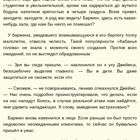
студентам в увольнительной, кроме как надираться до жуткого
бодуна напитком крепостью в четыре градуса. Всем привет,
заходите, заходите, я рад вас видеть! Бармен, здесь есть какая-
нибудь зала, где нам бы никто не помешал?
У бармена, увидевшего вламывающуюся в его берлогу толпу
малолеток, отвисла челюсть. Такой популярности «Кабанья
голова» не знала с момента своего создания. Против всех
ожиданий, он не выглядел обрадованным:
— Зря вы сюда пришли, — наклонился он к уху Джеймса,
безошибочно выделив главного. — Вы ж дети. Вы даже
защититься не сможете, если что.
— Сможем, — не поворачиваясь, лениво отмахнулся Джеймс.
— Нас очень подробно проинструктировали, что делать, если
на нас нападут. Боюсь, в случае реальной атаки нам найдётся,
чем удивить нападающих. К слову, заведение застраховано?
Бармен вновь изменился в лице. Если раньше он был просто
недоволен неожиданными клиентами, то сейчас он буквально
пришёл в ужас: