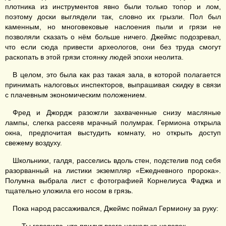
плотника из инструментов явно были только топор и лом,
поэтому доски выглядели так, словно их грызли. Пол был
каменным, но многовековые наслоения пыли и грязи не
позволяли сказать о нём больше ничего. Джеймс подозревал,
что если сюда привести археологов, они без труда смогут
раскопать в этой грязи стоянку людей эпохи неолита.
В целом, это была как раз такая зала, в которой полагается
принимать налоговых инспекторов, выпрашивая скидку в связи
с плачевным экономическим положением.
Фред и Джордж разожгли захваченные снизу масляные
лампы, слегка рассеяв мрачный полумрак. Гермиона открыла
окна, предпочитая выстудить комнату, но открыть доступ
свежему воздуху.
Школьники, галдя, расселись вдоль стен, подстелив под себя
разорванный на листики экземпляр «Ежедневного пророка».
Полумна выбрала лист с фотографией Корнелиуса Фаджа и
тщательно уложила его носом в грязь.
Пока народ рассаживался, Джеймс поймал Гермиону за руку: