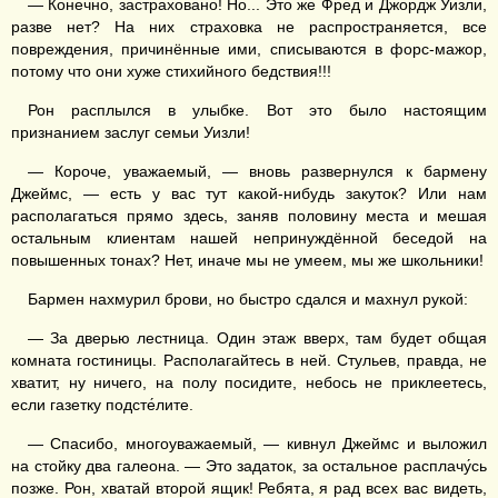
— Конечно, застраховано! Но... Это же Фред и Джордж Уизли,
разве нет? На них страховка не распространяется, все
повреждения, причинённые ими, списываются в форс-мажор,
потому что они хуже стихийного бедствия!!!
Рон расплылся в улыбке. Вот это было настоящим
признанием заслуг семьи Уизли!
— Короче, уважаемый, — вновь развернулся к бармену
Джеймс, — есть у вас тут какой-нибудь закуток? Или нам
располагаться прямо здесь, заняв половину места и мешая
остальным клиентам нашей непринуждённой беседой на
повышенных тонах? Нет, иначе мы не умеем, мы же школьники!
Бармен нахмурил брови, но быстро сдался и махнул рукой:
— За дверью лестница. Один этаж вверх, там будет общая
комната гостиницы. Располагайтесь в ней. Стульев, правда, не
хватит, ну ничего, на полу посидите, небось не приклеетесь,
если газетку подсте́лите.
— Спасибо, многоуважаемый, — кивнул Джеймс и выложил
на стойку два галеона. — Это задаток, за остальное расплачу́сь
позже. Рон, хватай второй ящик! Ребята, я рад всех вас видеть,