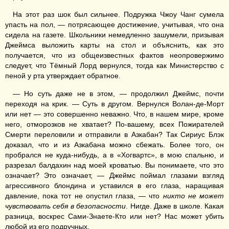
На этот раз шок был сильнее. Подружка Чжоу Чанг сумела
упасть на пол, — потрясающее достижение, учитывая, что она
сидела на газете. Школьники немедленно зашумели, призывая
Джеймса выложить карты на стол и объяснить, как это
получается, что из общеизвестных фактов неопровержимо
следует, что Тёмный Лорд вернулся, тогда как Министерство с
пеной у рта утверждает обратное.
— Но суть даже не в этом, — продолжил Джеймс, почти
переходя на крик. — Суть в другом. Вернулся Волан-де-Морт
или нет — это совершенно неважно. Что, в нашем мире, кроме
него, отморозков не хватает? По-вашему, всех Пожирателей
Смерти переловили и отправили в Азкабан? Так Сириус Блэк
доказал, что и из Азкабана можно сбежать. Более того, он
пробрался не куда-нибудь, а в «Хогвартс», в мою спальню, и
разрезал балдахин над моей кроватью. Вы понимаете, что это
означает? Это означает, — Джеймс поймал глазами взгляд
агрессивного блондина и уставился в его глаза, наращивая
давление, пока тот не опустил глаза, — что
никто не может
чувствовать себя в безопасности
. Нигде. Даже в школе. Какая
разница, воскрес Сами-Знаете-Кто или нет? Нас может убить
любой из его подручных.