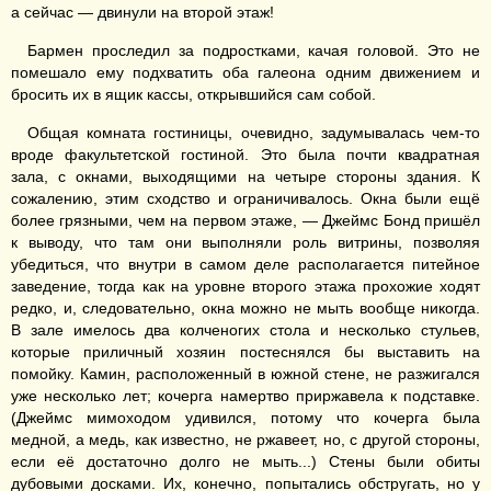
а сейчас — двинули на второй этаж!
Бармен проследил за подростками, качая головой. Это не
помешало ему подхватить оба галеона одним движением и
бросить их в ящик кассы, открывшийся сам собой.
Общая комната гостиницы, очевидно, задумывалась чем-то
вроде факультетской гостиной. Это была почти квадратная
зала, с окнами, выходящими на четыре стороны здания. К
сожалению, этим сходство и ограничивалось. Окна были ещё
более грязными, чем на первом этаже, — Джеймс Бонд пришёл
к выводу, что там они выполняли роль витрины, позволяя
убедиться, что внутри в самом деле располагается питейное
заведение, тогда как на уровне второго этажа прохожие ходят
редко, и, следовательно, окна можно не мыть вообще никогда.
В зале имелось два колченогих стола и несколько стульев,
которые приличный хозяин постеснялся бы выставить на
помойку. Камин, расположенный в южной стене, не разжигался
уже несколько лет; кочерга намертво приржавела к подставке.
(Джеймс мимоходом удивился, потому что кочерга была
медной, а медь, как известно, не ржавеет, но, с другой стороны,
если её достаточно долго не мыть...) Стены были обиты
дубовыми досками. Их, конечно, попытались обстругать, но у