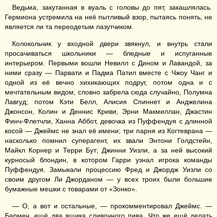
Ведьма, закутанная в вуаль с головы до пят, закашлялась.
Гермиона устремила на неё пытливый взор, пытаясь понять, не
является ли та переодетым лазутчиком.
Колокольчик у входной двери звякнул, и внутрь стали
просачиваться школьники — бледные и испуганные
интерьером. Первыми вошли Невилл с Дином и Лавандой, за
ними сразу — Парвати и Падма Патил вместе с Чжоу Чанг и
одной из её вечно хихикающих подруг, потом одна и с
мечтательным видом, словно забрела сюда случайно, Полумна
Лавгуд; потом Кэти Белл, Алисия Спиннет и Анджелина
Джонсон, Колин и Деннис Криви, Эрни Макмиллан, Джастин
Финч-Флетчли, Ханна Аббот, девочка из Пуффендуя с длинной
косой — Джеймс не знал её имени; три парня из Когтеврана —
насколько помнил суперагент, их звали Энтони Голдстейн,
Майкл Корнер и Терри Бут; Джинни Уизли, а за ней высокий
курносый блондин, в котором Гарри узнал игрока команды
Пуффендуя. Замыкали процессию Фред и Джордж Уизли со
своим другом Ли Джорданом — у всех троих были большие
бумажные мешки с товарами от «Зонко».
— О, а вот и остальные, — прокомментировал Джеймс. —
Бармен, ещё два ящика сливочного пива. Что же ещё делать