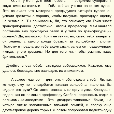
— О, Ли, у меня для тебя новость, — продолжил суперагент,
когда смешки затихли. — Гойл сейчас учится на пятом курсе.
Это означает, что материал предыдущих четырёх курсов он
усвоил достаточно хорошо, чтобы получить проходную оценку
на экзамене. Ты понимаешь, Ли, это означает, что Гойл знает
трансфигурацию достаточно, чтобы профессор МакГонагалл
поставила ему проходной балл! А у тебя по трансфигурации
сколько? Да, возможно, Гойл не гений, но, смею тебя заверить,
он
знает
, с какого конца браться за волшебную палочку.
Поэтому я предлагаю тебе задуматься, зачем он поддерживает
имидж тупого громилы. Не для того ли, чтобы усыпить нашу
бдительность?
Джеймс снова обвёл взглядом собравшихся. Кажется, ему
удалось безраздельно завладеть их вниманием.
— А самое главное — для того, чтобы отделать тебя, Ли, как
котлету, ему не понадобится никакая волшебная палочка. Вы
видели его руки? Он может завязать кочергу в узел. Клянусь, я
видел, как он помогал профессору Стебель переносить кадки с
пальмами-камнеедками. Это двадцатигаллонные бочки, на
четыре пятых заполненные влажной землёй, и сверху ещё
двухметровое дерево торчит. Я потом попробовал поднять одну