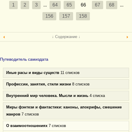
1
2
3
...
64
65
66
67
68
...
156
157
158
↓ Содержание ↓
Путеводитель самиздата
Иные расы и виды существ
11 списков
Профессии, занятия, стили жизни
8 списков
Внутренний мир человека. Мысли и жизнь
4 списка
Миры фэнтези и фантастики: каноны, апокрифы, смешение
жанров
7 списков
О взаимоотношениях
7 списков