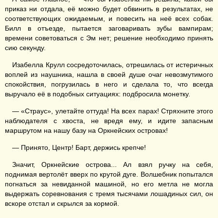
приказ ни отдала, её можно будет обвинить в результатах, не
соответствующих ожидаемым, и повесить на неё всех собак.
Билл в отъезде, пытается заговаривать зубы вампирам;
времени советоваться с Эм нет; решение необходимо принять
сию секунду.
Изабелла Крулл сосредоточилась, отрешилась от истеричных
воплей из наушника, нашла в своей душе очаг невозмутимого
спокойствия, погрузилась в него и сделала то, что всегда
выручало её в подобных ситуациях: подбросила монетку.
— «Страус», улетайте оттуда! На всех парах! Стряхните этого
наблюдателя с хвоста, не вредя ему, и идите запасным
маршрутом на нашу базу на Оркнейских островах!
— Принято, Центр! Барт, держись крепче!
Значит, Оркнейские острова... Ал взял ручку на себя,
поднимая вертолёт вверх по крутой дуге. Волшебник попытался
погнаться за невиданной машиной, но его метла не могла
выдержать соревнования с тремя тысячами лошадиных сил, он
вскоре отстал и скрылся за кормой.