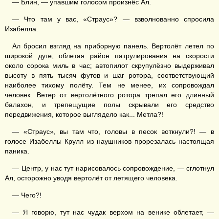
— Блин, — упавшим голосом произнёс Ал.
— Что там у вас, «Страус»? — взволнованно спросила
Изабелла.
Ал бросил взгляд на приборную панель. Вертолёт летел по
широкой дуге, облетая район патрулирования на скорости
около сорока миль в час; автопилот скрупулёзно выдерживал
высоту в пять тысяч футов и шаг ротора, соответствующий
наиболее тихому полёту. Тем не менее, их сопровождал
человек. Ветер от вертолётного ротора трепал его длинный
балахон, и трепещущие полы скрывали его средство
передвижения, которое выглядело как... Метла?!
— «Страус», вы там что, головы в песок воткнули?! — в
голосе Изабеллы Крулл из наушников прорезалась настоящая
паника.
— Центр, у нас тут нарисовалось сопровождение, — сглотнул
Ал, осторожно уводя вертолёт от летящего человека.
— Чего?!
— Я говорю, тут нас чудак верхом на венике облетает, —