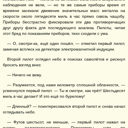
наблюдения не вели, — но те же самые приборы время от
времени засекали движение значительных масс металла на
скорости около пятидесяти миль в час прямо сквозь чащобу.
Приборы бесстрастно фиксировали эти два противоречащих
друг другу факта для последующего анализа. Пилоты, читая
этот бред по показаниям приборов, тихо сходили с ума.
— О, смотри-ка, ещё один пошёл, — отметил первый пилот,
замечая всплеск на детекторе электромагнитной индукции.
Второй пилот оглядел небо в поисках самолётов и рискнул
бросить взгляд вниз:
— Ничего не вижу.
— Разумеется, под нами километр сплошной облачности, —
усмехнулся первый пилот. — Ты ж смотри, как прёт! Шестьдесят
миль в час делает! И это ещё по бурелому!
— Длинный? — поинтересовался второй пилот и снова начал
оглядывать небо.
— Футов шестьсот, не меньше, — первый пилот нажал на
кнопку радиопередатчика. Переговоры шли по