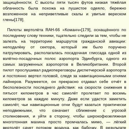
защищённости. С высоты пяти тысяч футов низкая тяжёлая
облачность была похожа на пушистое одеяло, бережно
возложенное на неприветливые скалы и увитые вереском
глены[178].
Пилоты вертолёта RAH-66 «Команч»[179], оснащённого по
последнему слову техники, тщательно следили за тем, чтобы не
залезть на территорию маршрутов гражданской авиации:
неподалёку от сектора, который им было поручено
патрулировать, располагалась посадочная глиссада одной из
взлётно-посадочных полос аэропорта Эдинбурга, одного из
самых загруженных аэропортов в Великобритании. Второй
пилот прослушивал радиопереговоры диспетчерской аэропорта
и постоянно вертел головой, следя за навигационными огнями
лайнеров. Разумеется, он прекрасно отдавал себе отчёт в
бесполезности последнего действия: на скорости снижения в
пятьсот километров в час самолёт пролетает по восемь
километров за каждую минуту. Даже если удастся заметить
самолёт, чьи навигационные огни будут казаться практически
неподвижными, что означает сближение с угрозой
столкновения, и уйти в сторону, чтобы широкофюзеляжная
многотонная махина просто промчалась мимо, — лёгкий
вертолёт сдует потоком воздуха, как бабочку. В результате