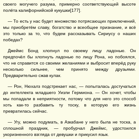
своего могучего разума, примерно соответствующей высоте
полёта калифорнийской кукушки[177].
— То есть у нас будет множество потрясающих приключений,
мы приобретём славу, богатство и всеобщее признание, и всё
это только за то, что будем рассказывать Сириусу о наших
победах?
Джеймс Бонд хлопнул по своему лицу ладонью. Он
предпочёл бы хлопнуть ладонью по лицу Рона, но побоялся,
что не справится со своими желаниями и выбросит вперёд руку
несколько сильнее, чем принято между друзьями.
Предварительно сжав кулак.
— Рон, Нюхалз подстрекает нас, — попыталась достучаться
до интеллекта младшего Уизли Гермиона. — Он хочет, чтобы
мы попадали в неприятности, потому что для него это способ
хоть как-то разбавить ту тоску, в которую его жизнь
превратилась сейчас.
— Угу, можно подумать, в Азкабане у него была не тоска, а
сплошной праздник, — пробурчал Джеймс, удостоился
укоризненного взгляда от девушки и прикусил язык.