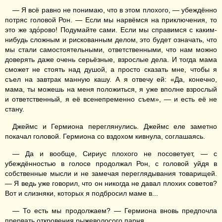
— Я всё равно не понимаю, что в этом плохого, — убеждённо
потряс головой Рон. — Если мы нарвёмся на приключения, то
это же здо́рово! Подумайте сами. Если мы справимся с каким-
нибудь сложным и рискованным делом, это будет означать, что
мы стали самостоятельными, ответственными, что нам можно
доверять даже очень серьёзные, взрослые дела. И тогда мама
сможет не стоять над душой, а просто сказать мне, чтобы я
съел на завтрак манную кашу. А я отвечу ей: «Да, конечно,
мама, ты можешь на меня положиться, я уже вполне взрослый
и ответственный, я её всенепременно съем», — и есть её не
стану.
Джеймс и Гермиона переглянулись. Джеймс еле заметно
покачал головой. Гермиона со вздохом кивнула, соглашаясь.
— Да и вообще, Сириус плохого не посоветует, — с
убеждённостью в голосе продолжал Рон, с головой уйдя в
собственные мысли и не замечая переглядывания товарищей.
— Я ведь уже говорил, что он никогда не давал плохих советов?
Вот и слизняки, которых я подбросил маме в...
— То есть мы продолжаем? — Гермиона вновь предпочла
прервать откровения рыжеволосого парня.