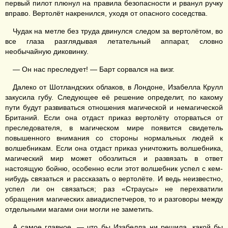
первый пилот плюнул на правила безопасности и рванул ручку
вправо. Вертолёт накренился, уходя от опасного соседства.
Чудак на метле без труда двинулся следом за вертолётом, во
все глаза разглядывая летательный аппарат, словно
необычайную диковинку.
— Он нас преследует! — Барт сорвался на визг.
Далеко от Шотландских облаков, в Лондоне, Изабелла Крулл
закусила губу. Следующее её решение определит, по какому
пути будут развиваться отношения магической и немагической
Британий. Если она отдаст приказ вертолёту оторваться от
преследователя, в магическом мире появится свидетель
повышенного внимания со стороны нормальных людей к
волшебникам. Если она отдаст приказ уничтожить волшебника,
магический мир может обозлиться и развязать в ответ
настоящую бойню, особенно если этот волшебник успел с кем-
нибудь связаться и рассказать о вертолёте. И ведь неизвестно,
успел ли он связаться; раз «Страусы» не перехватили
обращения магических авиадиспетчеров, то и разговоры между
отдельными магами они могли не заметить.
А самое главное, — что бы Изабелла ни решила, какой бы