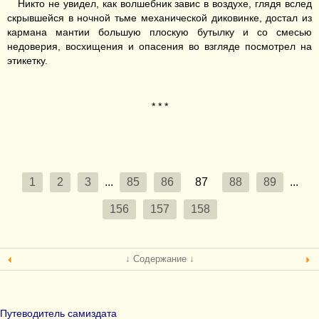
Никто не увидел, как волшебник завис в воздухе, глядя вслед
скрывшейся в ночной тьме механической диковинке, достал из
кармана мантии большую плоскую бутылку и со смесью
недоверия, восхищения и опасения во взгляде посмотрел на
этикетку.
* * *
1
2
3
...
85
86
87
88
89
...
156
157
158
↓ Содержание ↓
Путеводитель самиздата