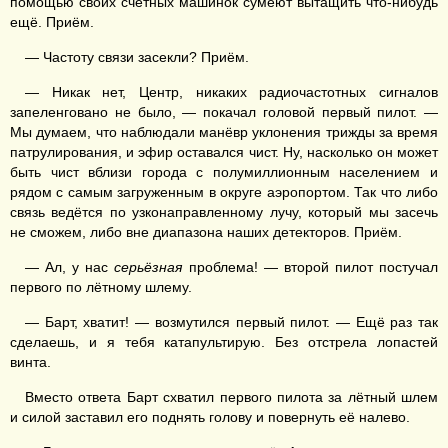
помощью своих счётных машинок сумеют вытащить что-нибудь
ещё. Приём.
— Частоту связи засекли? Приём.
— Никак нет, Центр, никаких радиочастотных сигналов
запеленговано не было, — покачал головой первый пилот. —
Мы думаем, что наблюдали манёвр уклонения трижды за время
патрулирования, и эфир оставался чист. Ну, насколько он может
быть чист вблизи города с полумиллионным населением и
рядом с самым загруженным в округе аэропортом. Так что либо
связь ведётся по узконаправленному лучу, который мы засечь
не сможем, либо вне диапазона наших детекторов. Приём.
— Ал, у нас
серьёзная
проблема! — второй пилот постучал
первого по лётному шлему.
— Барт, хватит! — возмутился первый пилот. — Ещё раз так
сделаешь, и я тебя катапультирую. Без отстрела лопастей
винта.
Вместо ответа Барт схватил первого пилота за лётный шлем
и силой заставил его поднять голову и повернуть её налево.