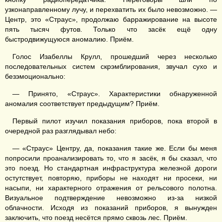
узконаправленному лучу, и перехватить их было невозможно. —
Центр, это «Страус», продолжаю барражирование на высоте
пять тысяч футов. Только что засёк ещё одну
быстродвижущуюся аномалию. Приём.
Голос Изабеллы Крулл, прошедший через несколько
последовательных систем скрэмблирования, звучал сухо и
безэмоционально:
— Принято, «Страус». Характеристики обнаруженной
аномалия соответствует предыдущим? Приём.
Первый пилот изучил показания приборов, пока второй в
очередной раз разглядывал небо:
— «Страус» Центру, да, показания такие же. Если бы меня
попросили проанализировать то, что я засёк, я бы сказал, что
это поезд. Но стандартная инфраструктура железной дороги
остутствует, повторяю, приборы не находят ни просеки, ни
насыпи, ни характерного отражения от рельсового полотна.
Визуальное подтверждение невозможно из-за низкой
облачности. Исходя из показаний приборов, я вынужден
заключить, что поезд несётся прямо сквозь лес. Приём.