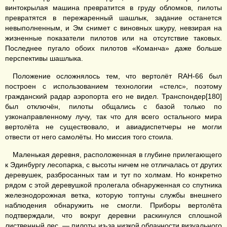
винтокрылая машина превратится в груду обломков, пилоты
превратятся в пережаренный шашлык, задание останется
невыполненным, и Эм снимет с виновных шкуру, невзирая на
жизненные показатели пилотов или на отсутствие таковых.
Последнее пугало обоих пилотов «Команча» даже больше
перспективы шашлыка.
Положение осложнялось тем, что вертолёт RAH-66 был
построен с использованием технологии «стелс», поэтому
гражданский радар аэропорта его не видел. Транспондер[180]
был отключён, пилоты общались с базой только по
узконаправленному лучу, так что для всего остального мира
вертолёта не существовало, и авиадиспетчеры не могли
отвести от него самолёты. Но миссия того стоила.
Маленькая деревня, расположенная в глубине прилегающего
к Эдинбургу лесопарка, с высоты ничем не отличалась от других
деревушек, разбросанных там и тут по холмам. Но конкретно
рядом с этой деревушкой пролегала обнаруженная со спутника
железнодорожная ветка, которую топтуны службы внешнего
наблюдения обнаружить не смогли. Приборы вертолёта
подтверждали, что вокруг деревни раскинулся сплошной
лиственный лес, — пилоты из-за низкой облачности визуального