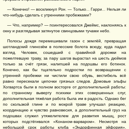
— Конечно! — воскликнул Рон. — Только... Гарри... Нельзя ли
что-нибудь сделать с утренними пробежками?
— Что, например? — поинтересовался Джеймс, наклоняясь к
окну и разглядывая затянутое свинцовыми тучами небо.
Полосы дождя перемешивали газон с землёй, превращая
шотландский глинозём в полесские болота всюду, куда падал
взгляд. Человек, сошедший с гравийной дорожки на
пожелтевшую траву, за пару шагов вырастал на шесть дюймов
только за счёт грязи, налипшей на подошвы его ботинок.
Конечно, как бы тщательно подростки по возвращении с
утренней пробежки ни чистили свою обувь, вестибюль всё
равно пересекали цепочки грязных следов. Домовые эльфы
Хогвартса были в полном восторге от дополнительной работы:
по странному выверту психики этих совершенных слуг,
дополнительная тяжёлая работа была им в радость. Однако бег
по скользкой глине и по мокрой траве улучшал реакцию,
координацию и чувство равновесия, а дополнительный груз на
подошвах служил утяжелителем для развития мышц, рост
которых подстёгивался «Конаном-варваром». Несмотря на
небольшой срок работы клуба «Эндорфинная эйфория»,