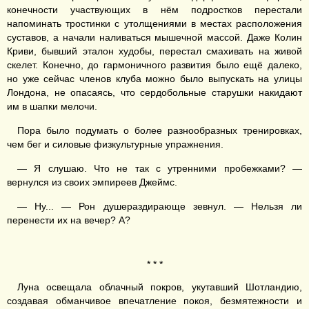
конечности участвующих в нём подростков перестали
напоминать тростинки с утолщениями в местах расположения
суставов, а начали наливаться мышечной массой. Даже Колин
Криви, бывший эталон худобы, перестал смахивать на живой
скелет. Конечно, до гармоничного развития было ещё далеко,
но уже сейчас членов клуба можно было выпускать на улицы
Лондона, не опасаясь, что сердобольные старушки накидают
им в шапки мелочи.
Пора было подумать о более разнообразных тренировках,
чем бег и силовые физкультурные упражнения.
— Я слушаю. Что не так с утренними пробежками? —
вернулся из своих эмпиреев Джеймс.
— Ну... — Рон душераздирающе зевнул. — Нельзя ли
перенести их на вечер? А?
* * *
Луна освещала облачный покров, укутавший Шотландию,
создавая обманчивое впечатление покоя, безмятежности и