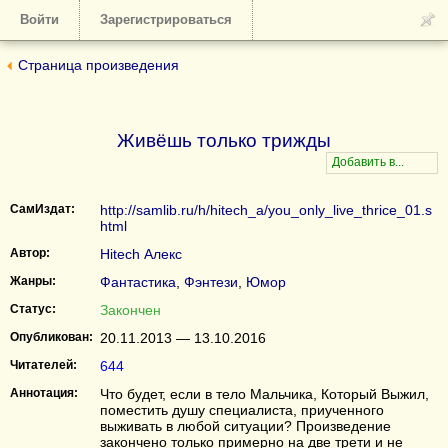
Войти
Зарегистрироваться
Страница произведения
Живёшь только трижды
СамИздат:
http://samlib.ru/h/hitech_a/you_only_live_thrice_01.s
html
Автор:
Hitech Алекс
Жанры:
Фантастика
,
Фэнтези
,
Юмор
Статус:
Закончен
Опубликован:
20.11.2013 — 13.10.2016
Читателей:
644
Аннотация:
Что будет, если в тело Мальчика, Который Выжил,
поместить душу специалиста, приученного
выживать в любой ситуации? Произведение
закончено только примерно на две трети и не