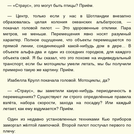
— «Страус», это могут быть птицы? Приём.
— Центр, только если у нас в Шотландии внезапно
образовалась целая колония океанских альбатросов, —
покачал головой пилот. — Это здоровенные отклики. Пара
метров, не меньше. Перемещения явно носят разумный
характер. Полное ощущение, что объекты перемещаются по
прямой линии, соединяющей какой-нибудь дом в дере... В
объекте альфа-два и один из соседних городков, для каждого
объекта свой. Я бы сказал, что это похоже на индивидуальный
транспорт, если бы мотоциклы умели летать, мы бы получили
примерно такую же картину. Приём.
Изабелла Крулл покачала головой. Мотоциклы, да?
— «Страус», вы заметили какую-нибудь периодичность в
перемещениях? Существуют ли строго определённые правила
взлёта, набора скорости, захода на посадку? Или каждый
летает, как ему вздумается? Приём.
Один из недавно установленных техниками Кью приборов
заморгал жёлтой лампочкой. Второй пилот постучал первого по
плечу: