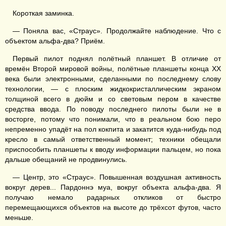
Короткая заминка.
— Поняла вас, «Страус». Продолжайте наблюдение. Что с
объектом альфа-два? Приём.
Первый пилот поднял полётный планшет. В отличие от
времён Второй мировой войны, полётные планшеты конца XX
века были электронными, сделанными по последнему слову
технологии, — с плоским жидкокристаллическим экраном
толщиной всего в дюйм и со световым пером в качестве
средства ввода. По поводу последнего пилоты были не в
восторге, потому что понимали, что в реальном бою перо
непременно упадёт на пол кокпита и закатится куда-нибудь под
кресло в самый ответственный момент; техники обещали
приспособить планшеты к вводу информации пальцем, но пока
дальше обещаний не продвинулись.
— Центр, это «Страус». Повышенная воздушная активность
вокруг дерев... Пардоннэ муа, вокруг объекта альфа-два. Я
получаю немало радарных откликов от быстро
перемещающихся объектов на высоте до трёхсот футов, часто
меньше.