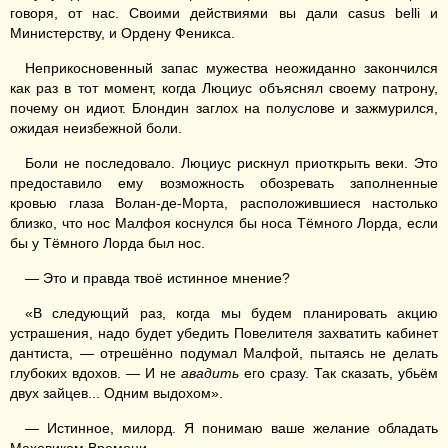
говоря, от нас. Своими действиями вы дали casus belli и
Министерству, и Ордену Феникса.
Неприкосновенный запас мужества неожиданно закончился
как раз в тот момент, когда Люциус объяснял своему патрону,
почему он идиот. Блондин заглох на полуслове и зажмурился,
ожидая неизбежной боли.
Боли не последовало. Люциус рискнул приоткрыть веки. Это
предоставило ему возможность обозревать заполненные
кровью глаза Волан-де-Морта, расположившиеся настолько
близко, что нос Малфоя коснулся бы носа Тёмного Лорда, если
бы у Тёмного Лорда был нос.
— Это и правда твоё истинное мнение?
«В следующий раз, когда мы будем планировать акцию
устрашения, надо будет убедить Повелителя захватить кабинет
дантиста, — отрешённо подумал Малфой, пытаясь не делать
глубоких вдохов. — И не
авадить
его сразу. Так сказать, убьём
двух зайцев... Одним выдохом».
— Истинное, милорд. Я понимаю ваше желание обладать