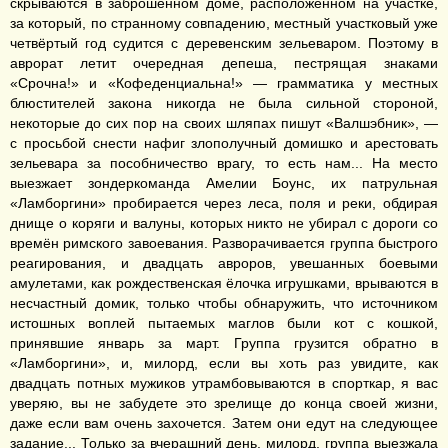
скрываются в заброшенном доме, расположенном на участке,
за который, по странному совпадению, местный участковый уже
четвёртый год судится с деревенским зельеваром. Поэтому в
аврорат летит очередная депеша, пестрящая знаками
«Срочна!» и «Кофеденциальна!» — грамматика у местных
блюстителей закона никогда не была сильной стороной,
некоторые до сих пор на своих шляпах пишут «Валшэбник», —
с просьбой снести нафиг злополучный домишко и арестовать
зельевара за пособничество врагу, то есть нам... На место
выезжает зондеркоманда Амелии Боунс, их патрульная
«Ламборгини» пробирается через леса, поля и реки, обдирая
днище о коряги и валуны, которых никто не убирал с дороги со
времён римского завоевания. Разворачивается группа быстрого
реагирования, и двадцать авроров, увешанных боевыми
амулетами, как рождественская ёлочка игрушками, врываются в
несчастный домик, только чтобы обнаружить, что источником
истошных воплей пытаемых маглов были кот с кошкой,
принявшие январь за март. Группа грузится обратно в
«Ламборгини», и, милорд, если вы хоть раз увидите, как
двадцать потных мужиков утрамбовываются в спорткар, я вас
уверяю, вы не забудете это зрелище до конца своей жизни,
даже если вам очень захочется. Затем они едут на следующее
задание... Только за вчерашний день, милорд, группа выезжала