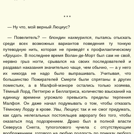
* * *
— Ну что, мой верный Люциус?
— Повелитель? — блондин нахмурился, пытаясь отыскать
среди всех возможных вариантов поведения ту тонкую
путеводную нить, которая не приведёт к профилактическому
«
Круцио
». В последнее время Волан-де-Морт был сам не свой,
нервно грыз ногти, срывался на своих последователей и
раздавал наказания значительно чаще, чем обычно, — а у него
их никогда не надо было выпрашивать. Учитывая, что
большинство Пожирателей Смерти были спрятаны в других
поместьях, а в Малфой-мэноре остались только хозяева,
Тёмный Лорд, Петтигрю и Беллатриса, количество взысканий на
единицу времени угрожало превысить пределы терпения
Малфоя. Он даже начал подумывать о том, чтобы отказать
Тёмному Лорду в крове. Увы, Люциус так и не смог придумать,
как сдать нелегальных постояльцев аврорату без того, чтобы
оказаться под подозрением. Драко был в полной власти
Северуса Снегга, тупоголового чучела с отсутствующим
воображением, готового на любую подлость по приказу любого