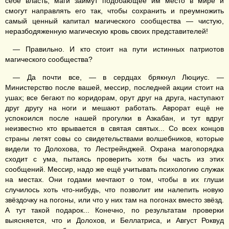
себе власть, маги займут подобающее им место в мире и
смогут направлять его так, чтобы сохранить и преумножить
самый ценный капитал магического сообщества — чистую,
неразбодяженную магическую кровь своих представителей!
— Правильно. И кто стоит на пути истинных патриотов
магического сообщества?
— Да почти все, — в сердцах брякнул Люциус. —
Министерство после вашей, мессир, последней акции стоит на
ушах; все бегают по коридорам, орут друг на друга, наступают
друг другу на ноги и мешают работать. Аврорат ещё не
успокоился после нашей прогулки в Азкабан, и тут вдруг
неизвестно кто врывается в святая святых... Со всех концов
страны летят совы со свидетельствами волшебников, которые
видели то Долохова, то Лестрейнджей. Охрана магопорядка
сходит с ума, пытаясь проверить хотя бы часть из этих
сообщений. Мессир, надо же ещё учитывать психологию служак
на местах. Они годами мечтают о том, чтобы в их глуши
случилось хоть что-нибудь, что позволит им налепить новую
звёздочку на погоны, или что у них там на погонах вместо звёзд.
А тут такой подарок... Конечно, по результатам проверки
выясняется, что и Долохов, и Беллатриса, и Август Роквуд