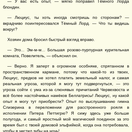
— У вас есть опыт, — мягко поправил Тёмного Лорда
блондин.
— Люциус, ты хоть иногда смотришь по сторонам? —
вкрадчиво поинтересовался Тёмный Лорд. — Что ты видишь
вокруг?
Хозяин дома бросил быстрый взгляд вправо.
— Это... Эм-м-м... Большая розово-пурпурная курительная
комната, Повелитель, — объяснил он.
— Верно. Я заперт в огромном особняке, спрятанном в
пространственном кармане, потому что какой-то из твоих,
Люциус, предков не хотел платить земельный налог, и самая
реальная угроза, которой я могу тут подвергнуться, — это
угроза сойти с ума из-за слюнявых причитаний Червехвоста и
всё более настойчивых намёков Беллатрисы! Люциус, ну какой
опыт я могу тут приобрести? Опыт по выслушиванию гимна
Слизерина в переложении для расстроенного рояля в
исполнении Питера Петтигрю? Я сижу здесь уже больше
полугода, и самый яростный мой магический поединок за это
время был с твоей домовой эльфийкой, когда она потребовала,
чтобы я чистил зубы на ночь!