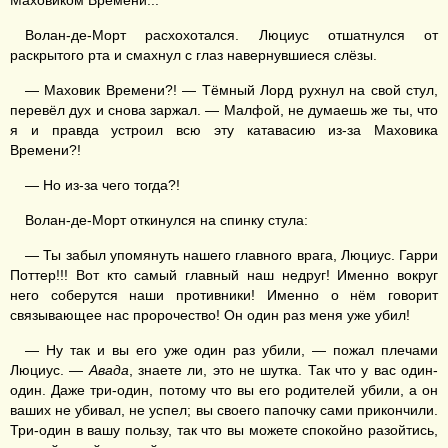
Маховиком Времени...
Волан-де-Морт расхохотался. Люциус отшатнулся от
раскрытого рта и смахнул с глаз навернувшиеся слёзы.
— Маховик Времени?! — Тёмный Лорд рухнул на свой стул,
перевёл дух и снова заржал. — Малфой, не думаешь же ты, что
я и правда устроил всю эту катавасию из-за Маховика
Времени?!
— Но из-за чего тогда?!
Волан-де-Морт откинулся на спинку стула:
— Ты забыл упомянуть нашего главного врага, Люциус. Гарри
Поттер!!! Вот кто самый главный наш недруг! Именно вокруг
него соберутся наши противники! Именно о нём говорит
связывающее нас пророчество! Он один раз меня уже убил!
— Ну так и вы его уже один раз убили, — пожал плечами
Люциус. —
Авада
, знаете ли, это не шутка. Так что у вас один-
один. Даже три-один, потому что вы его родителей убили, а он
ваших не убивал, не успел; вы своего папочку сами прикончили.
Три-один в вашу пользу, так что вы можете спокойно разойтись,