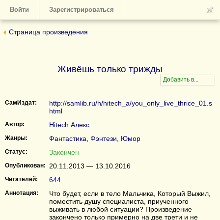
Войти
Зарегистрироваться
Страница произведения
Живёшь только трижды
СамИздат:
http://samlib.ru/h/hitech_a/you_only_live_thrice_01.s
html
Автор:
Hitech Алекс
Жанры:
Фантастика
,
Фэнтези
,
Юмор
Статус:
Закончен
Опубликован:
20.11.2013 — 13.10.2016
Читателей:
644
Аннотация:
Что будет, если в тело Мальчика, Который Выжил,
поместить душу специалиста, приученного
выживать в любой ситуации? Произведение
закончено только примерно на две трети и не