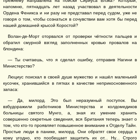
прежнему направлена на поиски Сириуса Блэка? Который,
напомню, пятнадцать лет назад участвовал в деятельности
Ордена Феникса и ни разу не представал перед судом, уже не
говоря о том, чтобы сознаться в сочувствии вам хотя бы перед
нашей домашней крысой Коростой?
Волан-де-Морт оторвался от проверки чётности пальцев и
обратил смурной взгляд заполненных кровью провалов на
блондина:
— Ты считаешь, что я сделал ошибку, отправив Нагини в
Министерство?
Люциус поискал в своей душе мужество и нашёл маленький
кусочек, хранившийся в пятках в качестве неприкосновенного
запаса:
— Да, милорд. Это был неразумный поступок. Вы
взбудоражили работников Министерства и колдомедиков
больницы святого Мунго, а, зная их умение хранить
совершенно секретные сведения, вся Британия теперь знает о
том, что кто-то проявляет повышенное внимание к Отделу Тайн.
Простые люди в панике, милорд. Они обратят свои сердца к
кому угодно, кто пообещает защитить их от... Ну... Строго