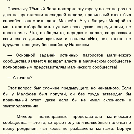
Поскольку Тёмный Лорд повторял эту фразу по сотне раз на
дню на протяжении последней недели, правильный ответ был
способен запомнить даже Макнейр. А уж Люциус Малфой-то
мог готов отбарабанить нужные слова даже посреди ночи, не
просыпаясь. Что, в общем-то, нередко и делал, сопровождая
свои слова дикими криками и воплем «Нет, нет, только не
Круцио
», к вящему беспокойству Нарциссы.
— Основной задачей истинных патриотов магического
сообщества является возврат власти в магическом сообществе
полноправным представителям магического сообщества!
— А точнее?
Этот вопрос был сложнее предыдущего, но ненамного. Если
бы у Малфоев был попугай, он без труда затвердил бы
правильный ответ, даже если бы не имел склонности к
звукоподражанию.
— Милорд, полноправные представители магического
сообщества — это те, которые получили волшебные палочки по
праву рождения, чья кровь не разбавлена маглами. Вернув