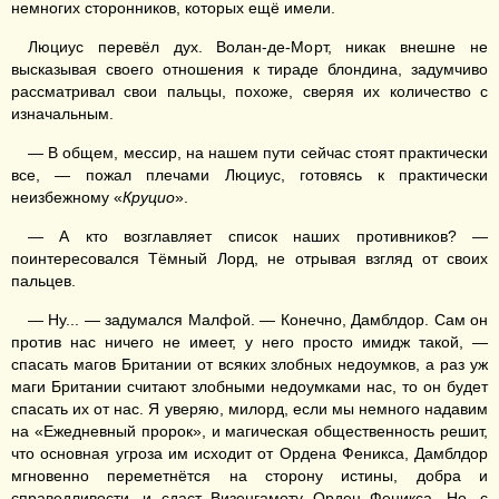
немногих сторонников, которых ещё имели.
Люциус перевёл дух. Волан-де-Морт, никак внешне не
высказывая своего отношения к тираде блондина, задумчиво
рассматривал свои пальцы, похоже, сверяя их количество с
изначальным.
— В общем, мессир, на нашем пути сейчас стоят практически
все, — пожал плечами Люциус, готовясь к практически
неизбежному «
Круцио
».
— А кто возглавляет список наших противников? —
поинтересовался Тёмный Лорд, не отрывая взгляд от своих
пальцев.
— Ну... — задумался Малфой. — Конечно, Дамблдор. Сам он
против нас ничего не имеет, у него просто имидж такой, —
спасать магов Британии от всяких злобных недоумков, а раз уж
маги Британии считают злобными недоумками нас, то он будет
спасать их от нас. Я уверяю, милорд, если мы немного надавим
на «Ежедневный пророк», и магическая общественность решит,
что основная угроза им исходит от Ордена Феникса, Дамблдор
мгновенно переметнётся на сторону истины, добра и
справедливости, и сдаст Визенгамоту Орден Феникса. Но, с