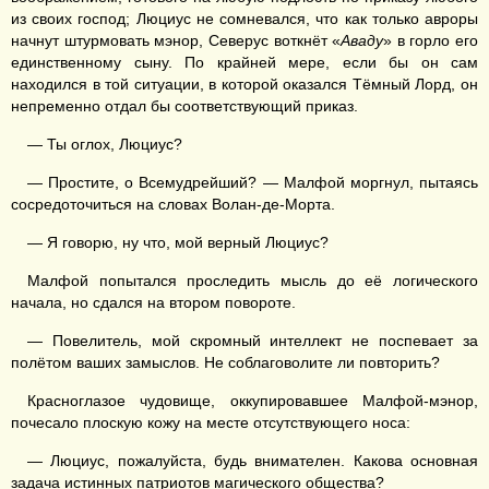
из своих господ; Люциус не сомневался, что как только авроры
начнут штурмовать мэнор, Северус воткнёт «
Аваду
» в горло его
единственному сыну. По крайней мере, если бы он сам
находился в той ситуации, в которой оказался Тёмный Лорд, он
непременно отдал бы соответствующий приказ.
— Ты оглох, Люциус?
— Простите, о Всемудрейший? — Малфой моргнул, пытаясь
сосредоточиться на словах Волан-де-Морта.
— Я говорю, ну что, мой верный Люциус?
Малфой попытался проследить мысль до её логического
начала, но сдался на втором повороте.
— Повелитель, мой скромный интеллект не поспевает за
полётом ваших замыслов. Не соблаговолите ли повторить?
Красноглазое чудовище, оккупировавшее Малфой-мэнор,
почесало плоскую кожу на месте отсутствующего носа:
— Люциус, пожалуйста, будь внимателен. Какова основная
задача истинных патриотов магического общества?