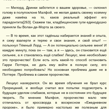
— Милорд, Дринки заботится о вашем здоровье, — склонил
голову в полупоклоне Малфой, не желая давать своему хозяину
даже намёка на то, каков реальный эффект его
парадонтита[263]. Скажем так, кладбищенские гули единодушно
приняли бы Волан-де-Морта за своего.
— В то время, как этот гадёныш набирается знаний и опыта,
я сижу взаперти и теряю и свои знания, и свой опыт! —
полыхнул Тёмный Лорд. — А он потенциально сильнее меня! И
каждую минуту, пока он — там, а я — здесь, он становится ещё
сильнее, а я становлюсь ещё слабее! Люциус, мне
необходимо
это пророчество! Если есть хоть какой-то способ остановить
Гарри Поттера, не дать ему войти в полную силу, его
необходимо попробовать! Но основная проблема даже не в
Поттере. Проблема в самом пророчестве.
Люциус нахмурился. Он во время обучения не брал курс
Прорицаний, и вообще считал все попытки подсмотреть в
будущее уделом слабаков, которые не в состоянии это будущее
творить. По мнению Малфоя, пророчество мало чем
отличалось от кроссворда в воскресном «Ежедневном
пророке», и было примерно настолько же полезным для