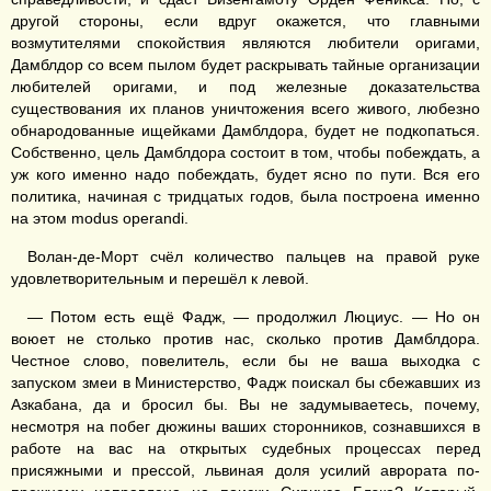
другой стороны, если вдруг окажется, что главными
возмутителями спокойствия являются любители оригами,
Дамблдор со всем пылом будет раскрывать тайные организации
любителей оригами, и под железные доказательства
существования их планов уничтожения всего живого, любезно
обнародованные ищейками Дамблдора, будет не подкопаться.
Собственно, цель Дамблдора состоит в том, чтобы побеждать, а
уж кого именно надо побеждать, будет ясно по пути. Вся его
политика, начиная с тридцатых годов, была построена именно
на этом modus operandi.
Волан-де-Морт счёл количество пальцев на правой руке
удовлетворительным и перешёл к левой.
— Потом есть ещё Фадж, — продолжил Люциус. — Но он
воюет не столько против нас, сколько против Дамблдора.
Честное слово, повелитель, если бы не ваша выходка с
запуском змеи в Министерство, Фадж поискал бы сбежавших из
Азкабана, да и бросил бы. Вы не задумываетесь, почему,
несмотря на побег дюжины ваших сторонников, сознавшихся в
работе на вас на открытых судебных процессах перед
присяжными и прессой, львиная доля усилий аврората по-