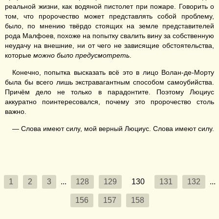
реальной жизни, как водяной пистолет при пожаре. Говорить о
том, что пророчество может представлять собой проблему,
было, по мнению твёрдо стоящих на земле представителей
рода Малфоев, похоже на попытку свалить вину за собственную
неудачу на внешние, ни от чего не зависящие обстоятельства,
которые
можно было предусмотреть
.
Конечно, попытка высказать всё это в лицо Волан-де-Морту
была бы всего лишь экстравагантным способом самоубийства.
Причём дело не только в парадонтите. Поэтому Люциус
аккуратно поинтересовался, почему это пророчество столь
важно.
— Слова имеют силу, мой верный Люциус. Слова имеют силу.
1
2
3
...
128
129
130
131
132
...
156
157
158