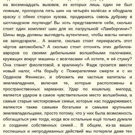
на восемнадцать вызовов, из которых лишь один не был
ложным, пропорола пять шин на четырёх колёсах и ободрала
краску с обеих сторон кузова, продираясь сквозь дубраву в
шотландском лоуленде! Вы хоть представляете себе, сколько
стоит один комплект шин для их патрульной «Ламборгини»?
Шины ведь должны выглядеть аутентично, чтобы маглы ничего
не заподозрили... А знаете, сколько стоит перекрасить этот
чёртов автомобиль? А сколько стоит отгонять этих дебилов-
авроров со своими дебильными волшебными палочками,
кружащих вокруг машины с возгласами «А хотите, я её стукну?
Она станет фиолетовой, в крапинку!» Фадж грозится ввести
новый налог, «На борьбу с Пожирателями смерти и с их
Орденом Феникса», и обложить им частные капиталы и
землевладения, включая те, которые расположены в
пространственных карманах. Удар по кошельку, милорд,
является ударом в самое чувствительное место волшебника, а
самые старые чистокровные семьи, которые нас поддерживают,
являются также самыми богатыми и самыми крупными
землевладельцами, просто потому, что у них была возможность
обогащаться уже тогда, когда все остальные ещё только думали
о создании собственных семей... В общем, из-за ваших
поспешных и непродуманных действий мы потеряли даже тех