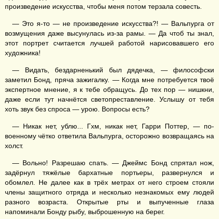
произведение искусства, чтобы меня потом терзала совесть.
— Это я-то — не произведение искусства?! — Вальпурга от
возмущения даже высунулась из-за рамы. — Да чтоб ты знал,
этот портрет считается лучшей работой нарисовавшего его
художника!
— Видать, бездарненький был дядечка, — философски
заметил Бонд, пряча зажигалку. — Когда мне потребуется твоё
экспертное мнение, я к тебе обращусь. До тех пор — нишкни,
даже если тут начнётся светопреставление. Услышу от тебя
хоть звук без спроса — урою. Вопросы есть?
— Никак нет, ублю... Гхм, никак нет, Гарри Поттер, — по-
военному чётко ответила Вальпурга, осторожно возвращаясь на
холст.
— Вольно! Разрешаю спать. — Джеймс Бонд спрятал нож,
задёрнул тяжёлые бархатные портьеры, развернулся и
обомлел. Не далее как в трёх метрах от него строем стояли
члены защитного отряда и несколько незнакомых ему людей
разного возраста. Открытые рты и выпученные глаза
напоминали Бонду рыбу, выброшенную на берег.