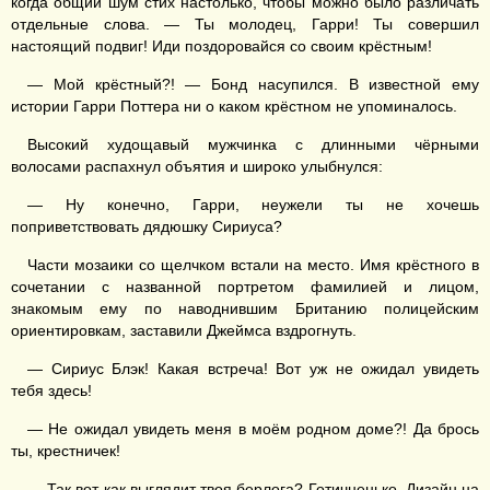
когда общий шум стих настолько, чтобы можно было различать
отдельные слова. — Ты молодец, Гарри! Ты совершил
настоящий подвиг! Иди поздоровайся со своим крёстным!
— Мой крёстный?! — Бонд насупился. В известной ему
истории Гарри Поттера ни о каком крёстном не упоминалось.
Высокий худощавый мужчинка с длинными чёрными
волосами распахнул объятия и широко улыбнулся:
— Ну конечно, Гарри, неужели ты не хочешь
поприветствовать дядюшку Сириуса?
Части мозаики со щелчком встали на место. Имя крёстного в
сочетании с названной портретом фамилией и лицом,
знакомым ему по наводнившим Британию полицейским
ориентировкам, заставили Джеймса вздрогнуть.
— Сириус Блэк! Какая встреча! Вот уж не ожидал увидеть
тебя здесь!
— Не ожидал увидеть меня в моём родном доме?! Да брось
ты, крестничек!
— Так вот как выглядит твоя берлога? Готичненько. Дизайн на