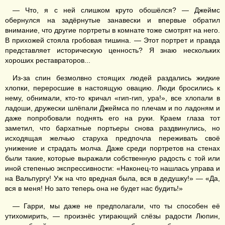
— Что, я с ней слишком круто обошёлся? — Джеймс
обернулся на задёрнутые занавески и впервые обратил
внимание, что другие портреты в комнате тоже смотрят на него.
В прихожей стояла гробовая тишина. — Этот портрет и правда
представляет историческую ценность? Я знаю нескольких
хороших реставраторов...
Из-за спин безмолвно стоящих людей раздались жидкие
хлопки, переросшие в настоящую овацию. Люди бросились к
нему, обнимали, кто-то кричал «гип-гип, ура!», все хлопали в
ладоши, дружески шлёпали Джеймса по плечам и по ладоням и
даже попробовали поднять его на руки. Краем глаза тот
заметил, что бархатные портьеры снова раздвинулись, но
исходящая желчью старуха предпочла переживать своё
унижение и страдать молча. Даже среди портретов на стенах
были такие, которые выражали собственную радость с той или
иной степенью экспрессивности: «Наконец-то нашлась управа и
на Вальпургу! Уж на что вредная была, вся в дедушку!» — «Да,
вся в меня! Но зато теперь она не будет нас будить!»
— Гарри, мы даже не предполагали, что ты способен её
утихомирить, — произнёс утирающий слёзы радости Люпин,