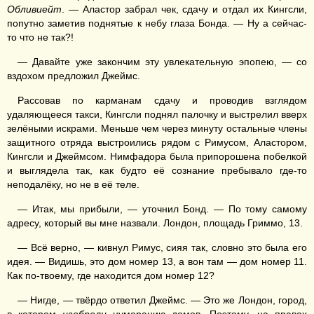
Обливиейт
. — Аластор забрал чек, сдачу и отдал их Кингсли,
попутно заметив поднятые к небу глаза Бонда. — Ну а сейчас-
то что не так?!
— Давайте уже закончим эту увлекательную эпопею, — со
вздохом предложил Джеймс.
Рассовав по карманам сдачу и проводив взглядом
удаляющееся такси, Кингсли поднял палочку и выстрелил вверх
зелёными искрами. Меньше чем через минуту остальные члены
защитного отряда выстроились рядом с Римусом, Аластором,
Кингсли и Джеймсом. Нимфадора была припорошена побелкой
и выглядела так, как будто её сознание пребывало где-то
неподалёку, но не в её теле.
— Итак, мы прибыли, — уточнил Бонд. — По тому самому
адресу, который вы мне назвали. Лондон, площадь Гриммо, 13.
— Всё верно, — кивнул Римус, сияя так, словно это была его
идея. — Видишь, это дом номер 13, а вон там — дом номер 11.
Как по-твоему, где находится дом номер 12?
— Нигде, — твёрдо ответил Джеймс. — Это же Лондон, город,