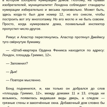
в котором
изобрели
нумерацию домов. Поэтому, на правах
изобретателей, муниципалитет Лондона соблюдает стандарты
нумерации избирательно и весьма произвольно. Может быть,
здесь когда-то был дом номер 12, но его снесли, чтобы
построить вот эту многоэтажку. Но его могло и не быть совсем.
Просто, когда нумеровали дома, похмельный инспектор
пропустил число-другое.
Римус и Аластор переглянулись. Аластор протянул Джеймсу
туго свёрнутую бумажку.
— «Штаб-квартира Ордена Феникса находится по адресу:
Лондон, площадь Гриммо, 12».
— Запомнил?
— Дык!
— Повтори мысленно.
Бонд подчинился, и, как только он добрался до слов
«площадь Гриммо, 12», между домами 11 и 13, откуда ни
возьмись, появилась видавшая виды дверь, а следом —
грязные стены и закопчённые окна. Добавочный дом словно бы