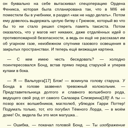
он буквально на себе вытаскивал спецоперацию Ордена
Феникса, которая была спланирована так, что в MI6 её
поместили бы в учебники, в раздел «как не надо делать». Потом
ему довелось выдержать целую битву с Грюмом, который во что
бы то ни стало решил стереть память таксиста. Потом
оказалось, что у магов нет никаких, даже отдалённых идей о
противопожарной безопасности, а ведь он ещё не рассказал им
об угарном газе, неизбежном спутнике газового освещения в
закрытых пространствах. И теперь ещё визжащая картина.
— С кем имею честь беседовать? — холодно
поинтересовался Бонд, встав прямо перед старухой и уперев
кулаки в бока.
— Я — Вальпурга[17] Блэк! — вскинула голову старуха. У
Бонда в голове зазвенел тревожный колокольчик. —
Представительница долгого и славного волшебного рода,
ведущего свой род от самого Салазара Слизерина[18]! А ты —
позор всех волшебников, маглолюб, ублюдок Гарри Поттер!
Подумать только, тот, кто погубил Тёмного Лорда, — в моём
доме! Ох, видела бы это моя матушка...
— Ошибка, — покачал головой Бонд. — Ты
изображение