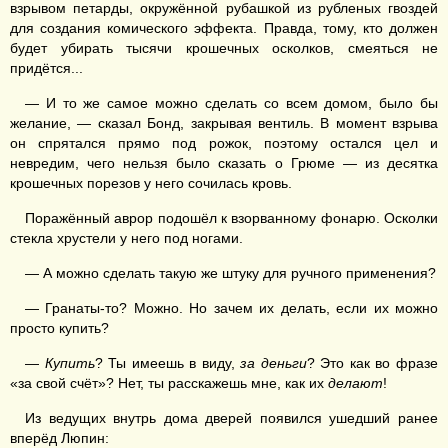
взрывом петарды, окружённой рубашкой из рубленых гвоздей
для создания комического эффекта. Правда, тому, кто должен
будет убирать тысячи крошечных осколков, смеяться не
придётся...
— И то же самое можно сделать со всем домом, было бы
желание, — сказал Бонд, закрывая вентиль. В момент взрыва
он спрятался прямо под рожок, поэтому остался цел и
невредим, чего нельзя было сказать о Грюме — из десятка
крошечных порезов у него сочилась кровь.
Поражённый аврор подошёл к взорванному фонарю. Осколки
стекла хрустели у него под ногами.
— А можно сделать такую же штуку для ручного применения?
— Гранаты-то? Можно. Но зачем их делать, если их можно
просто купить?
—
Купить
? Ты имеешь в виду,
за деньги
? Это как во фразе
«за свой счёт»? Нет, ты расскажешь мне, как их
делают
!
Из ведущих внутрь дома дверей появился ушедший ранее
вперёд Люпин: