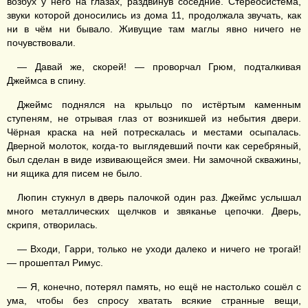
возбух у него на глазах, раздвинув соседние. Стереосистема,
звуки которой доносились из дома 11, продолжала звучать, как
ни в чём ни бывало. Живущие там маглы явно ничего не
почувствовали.
— Давай же, скорей! — проворчал Грюм, подталкивая
Джеймса в спину.
Джеймс поднялся на крыльцо по истёртым каменным
ступеням, не отрывая глаз от возникшей из небытия двери.
Чёрная краска на ней потрескалась и местами осыпалась.
Дверной молоток, когда-то выглядевший почти как серебряный,
был сделан в виде извивающейся змеи. Ни замочной скважины,
ни ящика для писем не было.
Люпин стукнул в дверь палочкой один раз. Джеймс услышал
много металлических щелчков и звяканье цепочки. Дверь,
скрипя, отворилась.
— Входи, Гарри, только не уходи далеко и ничего не трогай!
— прошептал Римус.
— Я, конечно, потерял память, но ещё не настолько сошёл с
ума, чтобы без спросу хватать всякие странные вещи,