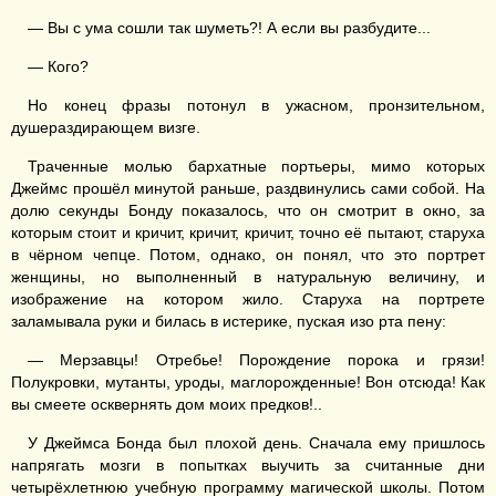
— Вы с ума сошли так шуметь?! А если вы разбудите...
— Кого?
Но конец фразы потонул в ужасном, пронзительном,
душераздирающем визге.
Траченные молью бархатные портьеры, мимо которых
Джеймс прошёл минутой раньше, раздвинулись сами собой. На
долю секунды Бонду показалось, что он смотрит в окно, за
которым стоит и кричит, кричит, кричит, точно её пытают, старуха
в чёрном чепце. Потом, однако, он понял, что это портрет
женщины, но выполненный в натуральную величину, и
изображение на котором жило. Старуха на портрете
заламывала руки и билась в истерике, пуская изо рта пену:
— Мерзавцы! Отребье! Порождение порока и грязи!
Полукровки, мутанты, уроды, маглорожденные! Вон отсюда! Как
вы смеете осквернять дом моих предков!..
У Джеймса Бонда был плохой день. Сначала ему пришлось
напрягать мозги в попытках выучить за считанные дни
четырёхлетнюю учебную программу магической школы. Потом