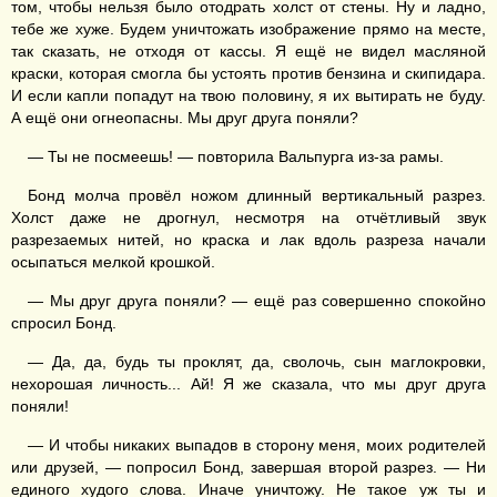
том, чтобы нельзя было отодрать холст от стены. Ну и ладно,
тебе же хуже. Будем уничтожать изображение прямо на месте,
так сказать, не отходя от кассы. Я ещё не видел масляной
краски, которая смогла бы устоять против бензина и скипидара.
И если капли попадут на твою половину, я их вытирать не буду.
А ещё они огнеопасны. Мы друг друга поняли?
— Ты не посмеешь! — повторила Вальпурга из-за рамы.
Бонд молча провёл ножом длинный вертикальный разрез.
Холст даже не дрогнул, несмотря на отчётливый звук
разрезаемых нитей, но краска и лак вдоль разреза начали
осыпаться мелкой крошкой.
— Мы друг друга поняли? — ещё раз совершенно спокойно
спросил Бонд.
— Да, да, будь ты проклят, да, сволочь, сын маглокровки,
нехорошая личность... Ай! Я же сказала, что мы друг друга
поняли!
— И чтобы никаких выпадов в сторону меня, моих родителей
или друзей, — попросил Бонд, завершая второй разрез. — Ни
единого худого слова. Иначе уничтожу. Не такое уж ты и