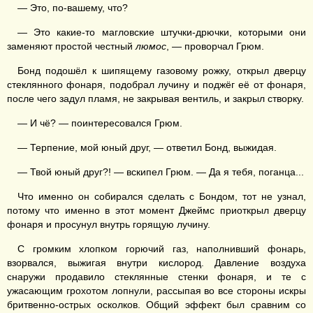
— Это, по-вашему, что?
— Это какие-то магловские штучки-дрючки, которыми они
заменяют простой честный
люмос
, — проворчал Грюм.
Бонд подошёл к шипящему газовому рожку, открыл дверцу
стеклянного фонаря, подобрал лучину и поджёг её от фонаря,
после чего задул пламя, не закрывая вентиль, и закрыл створку.
— И чё? — поинтересовался Грюм.
— Терпение, мой юный друг, — ответил Бонд, выжидая.
— Твой юный друг?! — вскипел Грюм. — Да я тебя, поганца...
Что именно он собирался сделать с Бондом, тот не узнал,
потому что именно в этот момент Джеймс приоткрыл дверцу
фонаря и просунул внутрь горящую лучину.
С громким хлопком горючий газ, наполнивший фонарь,
взорвался, выжигая внутри кислород. Давление воздуха
снаружи продавило стеклянные стенки фонаря, и те с
ужасающим грохотом лопнули, рассыпая во все стороны искры
бритвенно-острых осколков. Общий эффект был сравним со