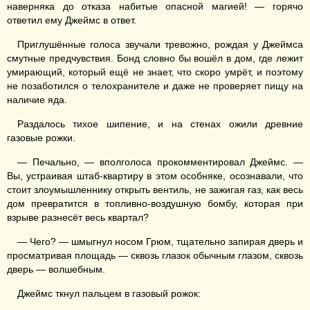
наверняка до отказа набитые опасной магией! — горячо
ответил ему Джеймс в ответ.
Приглушённые голоса звучали тревожно, рождая у Джеймса
смутные предчувствия. Бонд словно бы вошёл в дом, где лежит
умирающий, который ещё не знает, что скоро умрёт, и поэтому
не позаботился о телохранителе и даже не проверяет пищу на
наличие яда.
Раздалось тихое шипение, и на стенах ожили древние
газовые рожки.
— Печально, — вполголоса прокомментировал Джеймс. —
Вы, устраивая штаб-квартиру в этом особняке, осознавали, что
стоит злоумышленнику открыть вентиль, не зажигая газ, как весь
дом превратится в топливно-воздушную бомбу, которая при
взрыве разнесёт весь квартал?
— Чего? — шмыгнул носом Грюм, тщательно запирая дверь и
просматривая площадь — сквозь глазок обычным глазом, сквозь
дверь — волшебным.
Джеймс ткнул пальцем в газовый рожок: