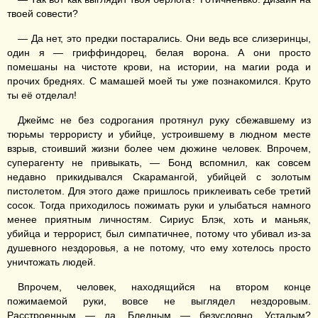
твоей совести?
— Да нет, это предки постарались. Они ведь все слизеринцы,
один я — гриффиндорец, белая ворона. А они просто
помешаны на чистоте крови, на истории, на магии рода и
прочих бреднях. С мамашей моей ты уже познакомился. Круто
ты её отделал!
Джеймс не без содрогания протянул руку сбежавшему из
тюрьмы террористу и убийце, устроившему в людном месте
взрыв, стоивший жизни более чем дюжине человек. Впрочем,
суперагенту не привыкать, — Бонд вспомнил, как совсем
недавно прикидывался Скарамангой, убийцей с золотым
пистолетом. Для этого даже пришлось приклеивать себе третий
сосок. Тогда приходилось пожимать руки и улыбаться намного
менее приятным личностям. Сириус Блэк, хоть и маньяк,
убийца и террорист, был симпатичнее, потому что убивал из-за
душевного нездоровья, а не потому, что ему хотелось просто
уничтожать людей.
Впрочем, человек, находящийся на втором конце
пожимаемой руки, вовсе не выглядел нездоровым.
Расстроенным — да. Бледным — безусловно. Усталым?