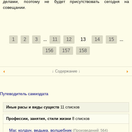
делами, поэтому не будет присутствовать сегодня на
совещании.
1
2
3
...
11
12
13
14
15
...
156
157
158
↓ Содержание ↓
Путеводитель самиздата
Иные расы и виды существ
11 списков
Профессии, занятия, стили жизни
8 списков
Маг, колдун, ведьма, волшебник
(Произведений: 564)