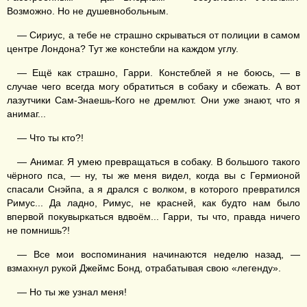
Возможно. Но не душевнобольным.
— Сириус, а тебе не страшно скрываться от полиции в самом
центре Лондона? Тут же констебли на каждом углу.
— Ещё как страшно, Гарри. Констеблей я не боюсь, — в
случае чего всегда могу обратиться в собаку и сбежать. А вот
лазутчики Сам-Знаешь-Кого не дремлют. Они уже знают, что я
анимаг...
— Что ты кто?!
— Анимаг. Я умею превращаться в собаку. В большого такого
чёрного пса, — ну, ты же меня видел, когда вы с Гермионой
спасали Снэйпа, а я дрался с волком, в которого превратился
Римус... Да ладно, Римус, не красней, как будто нам было
впервой покувыркаться вдвоём... Гарри, ты что, правда ничего
не помнишь?!
— Все мои воспоминания начинаются неделю назад, —
взмахнул рукой Джеймс Бонд, отрабатывая свою «легенду».
— Но ты же узнал меня!