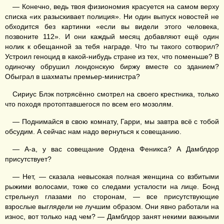
— Конечно, ведь твоя физиономия красуется на самом верху
списка «их разыскивает полиция». Ни один выпуск новостей не
обходится без картинки «если вы видели этого человека,
позвоните 112». И они каждый месяц добавляют ещё один
нолик к обещанной за тебя награде. Что ты такого сотворил?
Устроил геноцид в какой-нибудь стране из тех, что поменьше? В
одиночку обрушил лондонскую биржу вместе со зданием?
Обыграл в шахматы премьер-министра?
Сириус Блэк потрясённо смотрел на своего крестника, только
что походя протоптавшегося по всем его мозолям.
— Поднимайся в свою комнату, Гарри, мы завтра всё с тобой
обсудим. А сейчас нам надо вернуться к совещанию.
— А-а, у вас совещание Ордена Феникса? А Дамблдор
присутствует?
— Нет, — сказала невысокая полная женщина со взбитыми
рыжими волосами, тоже со следами усталости на лице. Бонд
стрельнул глазами по сторонам, — все присутствующие
взрослые выглядели не лучшим образом. Они явно работали на
износ, вот только над чем? — Дамблдор занят некими важными