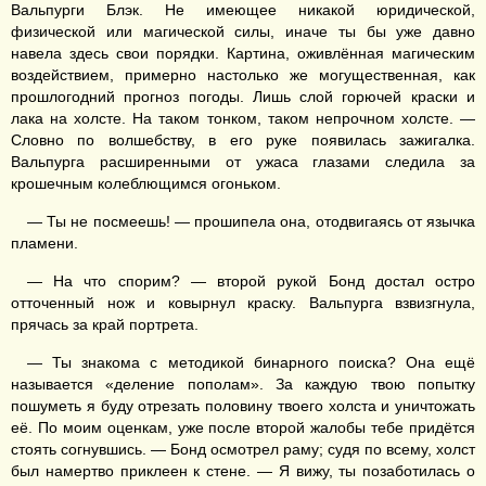
Вальпурги Блэк. Не имеющее никакой юридической,
физической или магической силы, иначе ты бы уже давно
навела здесь свои порядки. Картина, оживлённая магическим
воздействием, примерно настолько же могущественная, как
прошлогодний прогноз погоды. Лишь слой горючей краски и
лака на холсте. На таком тонком, таком непрочном холсте. —
Словно по волшебству, в его руке появилась зажигалка.
Вальпурга расширенными от ужаса глазами следила за
крошечным колеблющимся огоньком.
— Ты не посмеешь! — прошипела она, отодвигаясь от язычка
пламени.
— На что спорим? — второй рукой Бонд достал остро
отточенный нож и ковырнул краску. Вальпурга взвизгнула,
прячась за край портрета.
— Ты знакома с методикой бинарного поиска? Она ещё
называется «деление пополам». За каждую твою попытку
пошуметь я буду отрезать половину твоего холста и уничтожать
её. По моим оценкам, уже после второй жалобы тебе придётся
стоять согнувшись. — Бонд осмотрел раму; судя по всему, холст
был намертво приклеен к стене. — Я вижу, ты позаботилась о