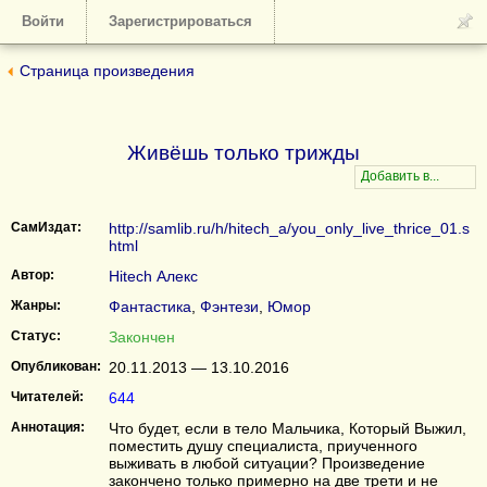
Войти
Зарегистрироваться
Страница произведения
Живёшь только трижды
СамИздат:
http://samlib.ru/h/hitech_a/you_only_live_thrice_01.s
html
Автор:
Hitech Алекс
Жанры:
Фантастика
,
Фэнтези
,
Юмор
Статус:
Закончен
Опубликован:
20.11.2013 — 13.10.2016
Читателей:
644
Аннотация:
Что будет, если в тело Мальчика, Который Выжил,
поместить душу специалиста, приученного
выживать в любой ситуации? Произведение
закончено только примерно на две трети и не