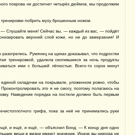
жного покрова не достигнет четырёх дюймов, мы продолжим
й тренировки побрить муху брошенным ножом.
. — Слушайте меня! Сейчас вы, — каждый из вас, — пойдёт
низировать верхний слой кожи, но не до замерзания! И
 разогрелись. Румянец на щеках доказывал, что подростки
тая тренировкой, удалила скопившиеся за ночь продукты
иваться ими с большей лёгкостью. Всего-то сорок минут
 единой складочки на покрывале, уложенном ровно, чтобы
Проконтролировать это я не смогу, поэтому полагаюсь на
ровку. Наведение порядка на постели должно быть первым
ечистоплотного грифа, пока за неё не принимались руки
 ещё, и ещё, и ещё, — объяснил Бонд. — К концу дня одно
ольшие вещи в жизни имеют значение. Иначе вы никогда не