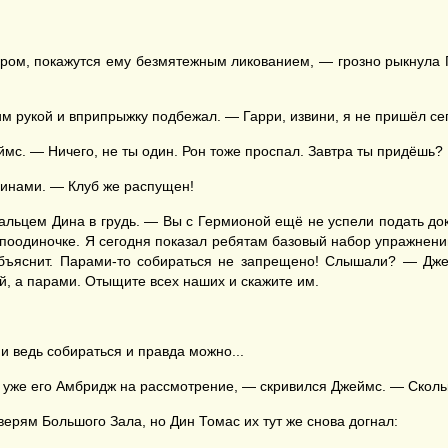
ром, покажутся ему безмятежным ликованием, — грозно рыкнула Ге
м рукой и вприпрыжку подбежал. — Гарри, извини, я не пришёл сего
ймс. — Ничего, не ты один. Рон тоже проспал. Завтра ты придёшь?
пинами. — Клуб же распущен!
льцем Дина в грудь. — Вы с Гермионой ещё не успели подать докум
 поодиночке. Я сегодня показал ребятам базовый набор упражнени
 объяснит. Парами-то собираться не запрещено! Слышали? — Дж
й, а парами. Отыщите всех наших и скажите им.
и ведь собираться и правда можно...
й уже его Амбридж на рассмотрение, — скривился Джеймс. — Сколь
ерям Большого Зала, но Дин Томас их тут же снова догнал: