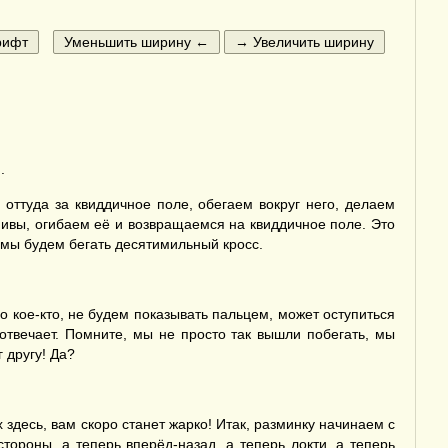
.
оттуда за квиддичное поле, обегаем вокруг него, делаем
ивы, огибаем её и возвращаемся на квиддичное поле. Это
ц мы будем бегать десятимильный кросс.
Но кое-кто, не будем показывать пальцем, может оступиться
го отвечает. Помните, мы не просто так вышли побегать, мы
 другу! Да?
здесь, вам скоро станет жарко! Итак, разминку начинаем с
стороны, а теперь вперёд-назад, а теперь локти, а теперь