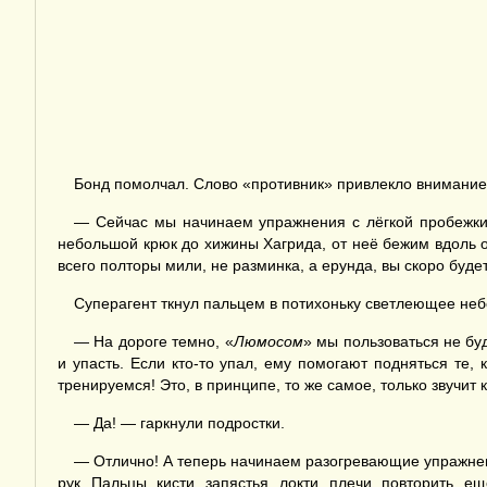
Бонд помолчал. Слово «противник» привлекло внимание 
— Сейчас мы начинаем упражнения с лёгкой пробежки. 
небольшой крюк до хижины Хагрида, от неё бежим вдоль 
всего полторы мили, не разминка, а ерунда, вы скоро буд
Суперагент ткнул пальцем в потихоньку светлеющее неб
— На дороге темно, «
Люмосом
» мы пользоваться не буд
и упасть. Если кто-то упал, ему помогают подняться те, к
тренируемся! Это, в принципе, то же самое, только звучит
— Да! — гаркнули подростки.
— Отлично! А теперь начинаем разогревающие упражнения
рук. Пальцы, кисти, запястья, локти, плечи, повторить, 