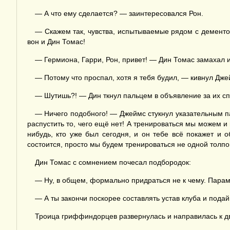
— А что ему сделается? — заинтересовался Рон.
— Скажем так, чувства, испытываемые рядом с дементо
вон и Дин Томас!
— Гермиона, Гарри, Рон, привет! — Дин Томас замахал и
— Потому что проспал, хотя я тебя будил, — кивнул Дже
— Шутишь?! — Дин ткнул пальцем в объявление за их с
— Ничего подобного! — Джеймс стукнул указательным па
распустить то, чего ещё нет! А тренироваться мы можем и
нибудь, кто уже был сегодня, и он тебе всё покажет и
состоится, просто мы будем тренироваться не одной толпо
Дин Томас с сомнением почесал подбородок:
— Ну, в общем, формально придраться не к чему. Парам
— А ты закончи поскорее составлять устав клуба и пода
Троица гриффиндорцев развернулась и направилась к дв