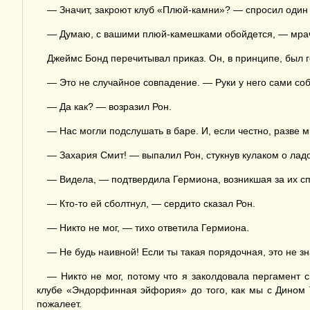
— Значит, закроют клуб «Плюй-камни»? — спросил один 
— Думаю, с вашими плюй-камешками обойдется, — мрачно 
Джеймс Бонд перечитывал приказ. Он, в принципе, был г
— Это не случайное совпадение. — Руки у него сами со
— Да как? — возразил Рон.
— Нас могли подслушать в баре. И, если честно, разве
— Захария Смит! — выпалил Рон, стукнув кулаком о ладо
— Видела, — подтвердила Гермиона, возникшая за их сп
— Кто-то ей сболтнул, — сердито сказал Рон.
— Никто не мог, — тихо ответила Гермиона.
— Не будь наивной! Если ты такая порядочная, это не знач
— Никто не мог, потому что я заколдовала пергамент
клубе «Эндорфинная эйфория» до того, как мы с Дином 
пожалеет.