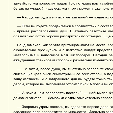
заметёт, то мы попросим мадам Трюк открыть нам какой-н
бегать на улице. Я надеюсь, мы к тому моменту уже получ
— А когда мы будем учиться метать ножи? — подал голо
— Если вы будете продвигаться в соответствии с соста
и примет расслабляющий душ! Тщательно разотрите мыш
обязательно потом хорошо разотритесь полотенцем! Ещё н
Бонд замечал, как ребята пританцовывают на месте. Хо
окончательно проснулись и с лёгкостью войдут предсто
метаболизма и наполнила мозг кислородом. Сегодня реб
ежеутренней тренировки способны разительно изменить жизн
— ...А затем, после душа, вы тщательно заправите св
свисающие края были симметричны со всех сторон, а под
вашу честность. И с завтрашнего дня вы будете точно та
делом, которое вы выполняете утром! Ясно? А потом вы об
— А зачем нам заправлять постели?! — набычился Фре
домовых эльфов. — Домовики с этим замечательно справл
— Заправив утром постель, вы сделаете первое дело за
сделанное дело превратится во множество. Идеально запр