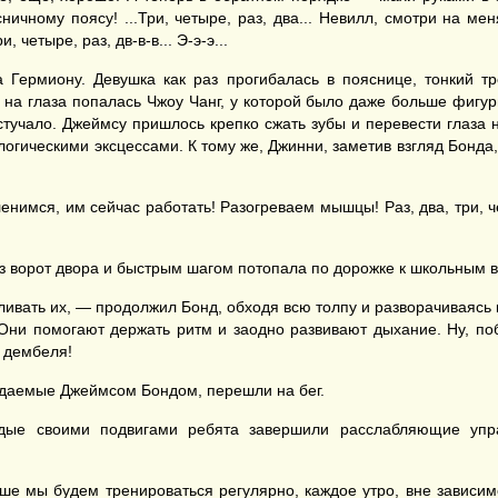
ничному поясу! ...Три, четыре, раз, два... Невилл, смотри на м
 четыре, раз, дв-в-в... Э-э-э...
 Гермиону. Девушка как раз прогибалась в пояснице, тонкий т
у на глаза попалась Чжоу Чанг, у которой было даже больше фигу
астучало. Джеймсу пришлось крепко сжать зубы и перевести глаза 
логическими эксцессами. К тому же, Джинни, заметив взгляд Бонда
нимся, им сейчас работать! Разогреваем мышцы! Раз, два, три, ч
з ворот двора и быстрым шагом потопала по дорожке к школьным 
иливать их, — продолжил Бонд, обходя всю толпу и разворачиваясь
Они помогают держать ритм и заодно развивают дыхание. Ну, по
о дембеля!
ждаемые Джеймсом Бондом, перешли на бег.
рдые своими подвигами ребята завершили расслабляющие упр
е мы будем тренироваться регулярно, каждое утро, вне зависимо