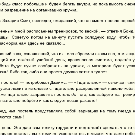
ибудь класс побольше и будем бегать внутри, но пока высота сне
им разрешение на организацию кружка.
с Захария Смит, очевидно, ожидавший, что он сможет после перво
вленным мной расписанием тренировок, то весной, — ответил Бонд
цы! Советую потом на минуту пустить холодную воду, чтобы то
асморка нам здесь не хватало...
роший знак, означающий, что их тела сбросили оковы сна, а мышцы
ящий им тяжёлый учебный день; кровеносная система, подстёгну
ята будут лучше соображать на уроках, а материал будет усва
ь! Либо так, либо они просто дружно хотят в туалет.
ои постели! — потребовал Джеймс. — «Тщательно» — означает «ни
ушка лежит в изголовье с тщательно расправленной наволочкой». 
к же тщательно заправлять постель
до
того, как выйдете на трени
язательно пойдёте и как следует позавтракаете!
д, чья постель представляла собой вариацию на тему гнезда н
яются сами!
 день. Это даст вам толику гордости и подтолкнёт сделать что-то
авляя постель, вы к тому же укрепляетесь в мысли, что даже неб