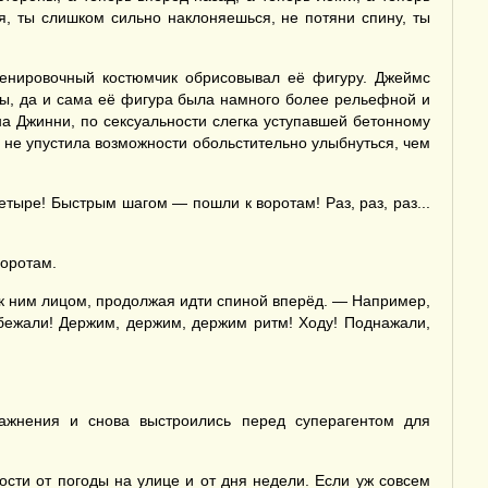
еня, ты слишком сильно наклоняешься, не потяни спину, ты
ренировочный костюмчик обрисовывал её фигуру. Джеймс
ры, да и сама её фигура была намного более рельефной и
на Джинни, по сексуальности слегка уступавшей бетонному
, не упустила возможности обольстительно улыбнуться, чем
етыре! Быстрым шагом — пошли к воротам! Раз, раз, раз...
воротам.
 к ним лицом, продолжая идти спиной вперёд. — Например,
бежали! Держим, держим, держим ритм! Ходу! Поднажали,
ажнения и снова выстроились перед суперагентом для
сти от погоды на улице и от дня недели. Если уж совсем