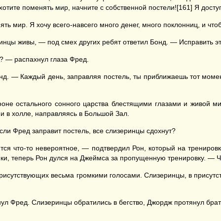
 хотите поменять мир, начните с собственной постели![161] Я дост
ть мир. Я хочу всего-навсего много денег, много поклонниц, и чт
еринцы живы, — под смех других ребят ответил Бонд. — Исправить 
т? — распахнул глаза Фред.
нд. — Каждый день, заправляя постель, ты приближаешь тот момент
оне остального сонного царства блестящими глазами и живой м
 в холле, направляясь в Большой Зал.
если Фред заправит постель, все слизеринцы сдохнут?
ится что-то невероятное, — подтвердил Рон, который на трениров
ики, теперь Рон дулся на Джеймса за пропущенную тренировку. — Чт
 присутствующих весьма громкими голосами. Слизеринцы, в присутс
нул Фред. Слизеринцы обратились в бегство, Джордж протянул брат