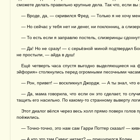
сможете делать правильно крупные дела. Так что, если вы
— Вроде, да, — скривился Фред. — Только я не хочу меня
— Но сейчас у тебя нет ни денег, ни поклонниц, а слиз
— То есть если я заправлю постель, слизеринцы сдохну
— Да! Но не сразу! — с серьёзной миной подтвердил Бо
не простыли, — айда в душ!
Ещё четверть часа спустя выгодно выделяющиеся на ф
эйфория» столкнулись перед огромными песочными часами
— Рон, привет! — воскликнул Джордж. — А ты знал, что 
— Да, мама говорила, что если он это сделает, то случ
тащить его насильно. По какому-то странному выверту лог
Этот диалог вёлся через весь холл прямо поверх голов
поёжились.
— Точно-точно, это нам сам Гарри Поттер сказал! — кив
— А что это там Симус читает? — прищурился Колин.