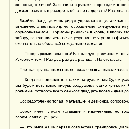
запястья, отлично! Закончили с руками, переходим к пояс
должен размять и разогреть её, а не надорвать! Раз, два, три,
Джеймс Бонд, демонстрируя упражнения, уставился на
мгновенно отвёл взгляд, но, к сожалению, следующей ем
обрисовываемой... Гормоны ринулись в кровь, в висках з
забору, вследствие чего её лицезрение не угрожало физио
окончательно сбила всё сексуальное желание.
— Теперь разминаем ноги! Как следует разминаем, не ле
Ускоряем темп! Раз-два-раз-два-раз-два... Не отставать!
Плотная группа школьников, тяжело дыша, вывалилась и
— Когда вы привыкнете к таким нагрузкам, мы будем ус
мы будем петь какие-нибудь воодушевляющие кричалки. 
родимые, осталось всего семьсот двадцать восемь дней д
Сосредоточенно топая, мальчишки и девчонки, сопрово
Сорок минут спустя уставшие и измученные, но го
воодушевляющей речи:
— Это была наша первая совместная тренировка. Дальш