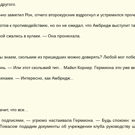
другого.
заметил Рон, отчего второкурсник вздрогнул и устремился прочь. 
отов к противодействию, но он не ожидал, что Амбридж выступит та
бой сжались в кулаки. — Она пронюхала.
 мы знаем, скольким из пришедших можно доверять? Любой мог поб
нь. — Или этот скользкий тип... Майкл Корнер. Гермиона это уже в
инами. — Интересно, как Амбридж...
ит, что все...
 с подписями, — угрюмо настаивала Гермиона. — Будь спокоен: 
Томасом подадим документы об учреждении клуба руководству шко