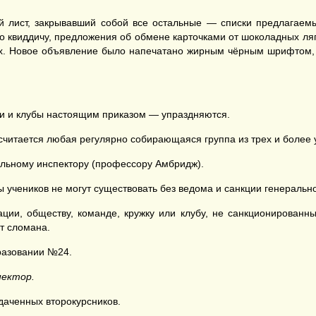
 лист, закрывавший собой все остальные — списки предлагаем
о квиддичу, предложения об обмене карточками от шоколадных ля
х. Новое объявление было напечатано жирным чёрным шрифтом, в
ки и клубы настоящим приказом — упраздняются.
считается любая регулярно собирающаяся группа из трех и более 
льному инспектору (профессору Амбридж).
ы учеников не могут существовать без ведома и санкции генерально
ации, обществу, команде, кружку или клубу, не санкционирован
т сломана.
разовании №24.
пектор.
даченных второкурсников.