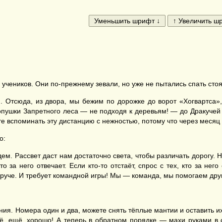
учеников. Они по-прежнему зевали, но уже не пытались спать стоя
Отсюда, из двора, мы бежим по дорожке до ворот «Хогвартса», 
опушки Запретного леса — не подходя к деревьям! — до Дракучей 
ете вспоминать эту дистанцию с нежностью, потому что через меся
о:
ем. Рассвет даст нам достаточно света, чтобы различать дорогу. 
то за него отвечает. Если кто-то отстаёт, спрос с тех, кто за не
 круче. И требует командной игры! Мы — команда, мы помогаем друг
. Номера один и два, можете снять тёплые мантии и оставить их 
ещё, ещё, хорошо! А теперь в обратном порядке — махи руками в 