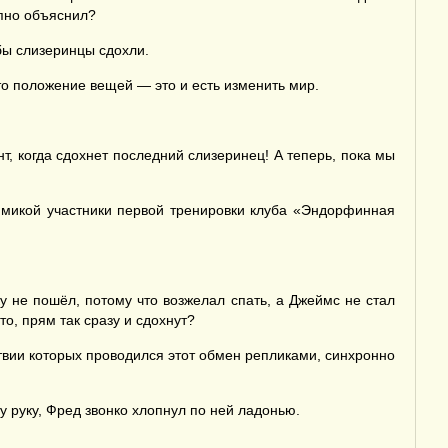
упно объяснил?
обы слизеринцы сдохли.
это положение вещей — это и есть изменить мир.
, когда сдохнет последний слизеринец! А теперь, пока мы
имикой участники первой тренировки клуба «Эндорфинная
ку не пошёл, потому что возжелал спать, а Джеймс не стал
о, прям так сразу и сдохнут?
твии которых проводился этот обмен репликами, синхронно
у руку, Фред звонко хлопнул по ней ладонью.