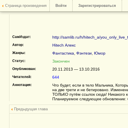
Страница произведения
Войти
Зарегистрироваться
СамИздат:
http://samlib.ru/h/hitech_a/you_only_live_
Автор:
Hitech Алекс
Жанры:
Фантастика
,
Фэнтези
,
Юмор
Статус:
Закончен
Опубликован:
20.11.2013 — 13.10.2016
Читателей:
644
Аннотация:
Что будет, если в тело Мальчика, Кот
на две трети и не бетировано. Изменен
ТОЛЬКО путём ссылок сюда! Никакого к
Планируемое следующее обновление: 
Предыдущая глава