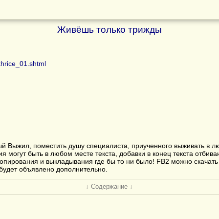
Живёшь только трижды
thrice_01.shtml
орый Выжил, поместить душу специалиста, приученного выживать в 
ия могут быть в любом месте текста, добавки в конец текста отбива
опирования и выкладывания где бы то ни было! FB2 можно скачать
будет объявлено дополнительно.
↓ Содержание ↓