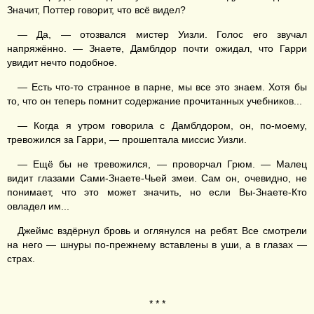
Значит, Поттер говорит, что всё видел?
— Да, — отозвался мистер Уизли. Голос его звучал
напряжённо. — Знаете, Дамблдор почти ожидал, что Гарри
увидит нечто подобное.
— Есть что-то странное в парне, мы все это знаем. Хотя бы
то, что он теперь помнит содержание прочитанных учебников...
— Когда я утром говорила с Дамблдором, он, по-моему,
тревожился за Гарри, — прошептала миссис Уизли.
— Ещё бы не тревожился, — проворчал Грюм. — Малец
видит глазами Сами-Знаете-Чьей змеи. Сам он, очевидно, не
понимает, что это может значить, но если Вы-Знаете-Кто
овладел им...
Джеймс вздёрнул бровь и оглянулся на ребят. Все смотрели
на него — шнуры по-прежнему вставлены в уши, а в глазах —
страх.
* * *