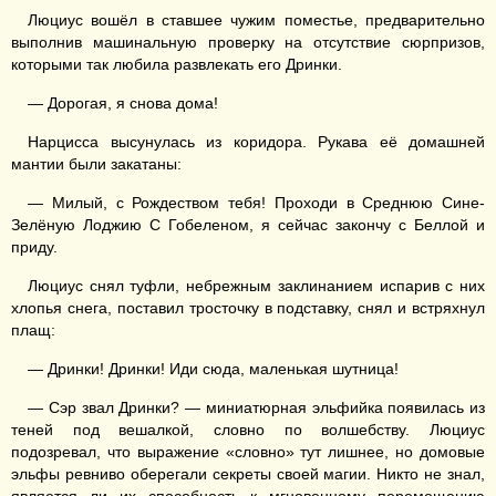
Люциус вошёл в ставшее чужим поместье, предварительно
выполнив машинальную проверку на отсутствие сюрпризов,
которыми так любила развлекать его Дринки.
— Дорогая, я снова дома!
Нарцисса высунулась из коридора. Рукава её домашней
мантии были закатаны:
— Милый, с Рождеством тебя! Проходи в Среднюю Сине-
Зелёную Лоджию С Гобеленом, я сейчас закончу с Беллой и
приду.
Люциус снял туфли, небрежным заклинанием испарив с них
хлопья снега, поставил тросточку в подставку, снял и встряхнул
плащ:
— Дринки! Дринки! Иди сюда, маленькая шутница!
— Сэр звал Дринки? — миниатюрная эльфийка появилась из
теней под вешалкой, словно по волшебству. Люциус
подозревал, что выражение «словно» тут лишнее, но домовые
эльфы ревниво оберегали секреты своей магии. Никто не знал,