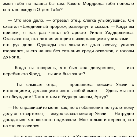
змея тебя не нашла бы там. Какого Мордреда тебя понесло
спать ко входу в Отдел Тайн?
— Это моё дело, — отрезал отец, слегка улыбнувшись. Он
схватил «Ежедневный пророк», развернул и сказал: — Когда вы
пришли, я как раз читал об аресте Уилли Уиддершинса.
Оказывается, эта летняя история с извергающими унитазами —
его рук дело. Однажды его заклятие дало осечку, унитаз
взорвался, и его нашли без сознания среди осколков, с головы
до ног в...
— Когда ты говоришь, что был «на дежурстве», — тихо
перебил его Фред, — ты чем был занят?
— Ты слышал отца, — прошипела миссис Уизли с
интонациями, делающими честь любой змее. — Здесь мы это
не обсуждаем! Так что там с Уиддершинсом, Артур?
— Не спрашивайте меня, как, но от обвинения по туалетному
делу он отвертелся, — хмуро сказал мистер Уизли. — Нетрудно
догадаться, что кое-кого подмазали. Мне только интересно, кто
на это согласился...
— Ну, в том,
чем
подмазывать, у Уиддершинса недостатка не