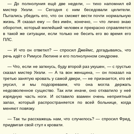
— До полнолуния ещё две недели, — тихо напомнил ей
мистер Уизли. — Сегодня с ним беседовали целители.
Пытались убедить его, что он сможет вести почти нормальную
жизнь. Я сказал ему — без имён, конечно, — что лично знаю
оборотня, который милейший человек и прекрасно справляется
в такой же ситуации, если только не бесить его во время его
ПЛС.
— И что он ответил? — спросил Джеймс, догадываясь, что
речь идёт о Римусе Люпине и его полнолунном синдроме.
— Что, если не заткнусь, буду второй раз укушен, — с грустью
сказал мистер Уизли. — А та вон женщина, — он показал на
третью занятую кровать у самой двери, — не признается, кто её
укусил, и мы подозреваем, что она могла держать
недозволенное существо. Так или иначе, оно отхватило у неё
изрядную часть ноги. И оставило взамен очень неприятный
запах, который распространяется по всей больнице, когда
меняют повязку.
— Так ты расскажешь нам, что случилось? — спросил Фред,
придвигая свой стул к кровати.