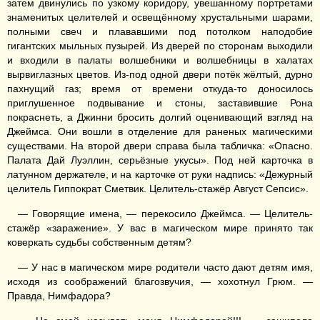
затем двинулись по узкому коридору, увешанному портретами
знаменитых целителей и освещённому хрустальными шарами,
полными свеч и плававшими под потолком наподобие
гигантских мыльных пузырей. Из дверей по сторонам выходили
и входили в палаты волшебники и волшебницы в халатах
вырвиглазных цветов. Из-под одной двери потёк жёлтый, дурно
пахнущий газ; время от времени откуда-то доносилось
приглушенное подвывание и стоны, заставившие Рона
покраснеть, а Джинни бросить долгий оценивающий взгляд на
Джеймса. Они вошли в отделение для раненых магическими
существами. На второй двери справа была табличка: «Опасно.
Палата Дай Луэллин, серьёзные укусы». Под ней карточка в
латунном держателе, и на карточке от руки надпись: «Дежурный
целитель Гиппократ Сметвик. Целитель-стажёр Август Сепсис».
— Говорящие имена, — перекосило Джеймса. — Целитель-
стажёр «заражение». У вас в магическом мире принято так
коверкать судьбы собственным детям?
— У нас в магическом мире родители часто дают детям имя,
исходя из соображений благозвучия, — хохотнул Грюм. —
Правда, Нимфадора?