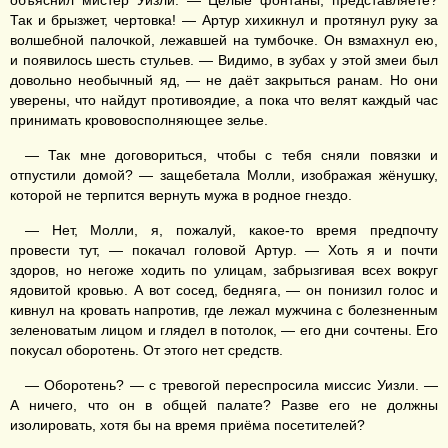
объяснил мистер Уизли. — Целые фонтаны, представляете?
Так и брызжет, чертовка! — Артур хихикнул и протянул руку за
волшебной палочкой, лежавшей на тумбочке. Он взмахнул ею,
и появилось шесть стульев. — Видимо, в зубах у этой змеи был
довольно необычный яд, — не даёт закрыться ранам. Но они
уверены, что найдут противоядие, а пока что велят каждый час
принимать крововосполняющее зелье.
— Так мне договориться, чтобы с тебя сняли повязки и
отпустили домой? — защебетала Молли, изображая жёнушку,
которой не терпится вернуть мужа в родное гнездо.
— Нет, Молли, я, пожалуй, какое-то время предпочту
провести тут, — покачал головой Артур. — Хоть я и почти
здоров, но негоже ходить по улицам, забрызгивая всех вокруг
ядовитой кровью. А вот сосед, бедняга, — он понизил голос и
кивнул на кровать напротив, где лежал мужчина с болезненным
зеленоватым лицом и глядел в потолок, — его дни сочтены. Его
покусал оборотень. От этого нет средств.
— Оборотень? — с тревогой переспросила миссис Уизли. —
А ничего, что он в общей палате? Разве его не должны
изолировать, хотя бы на время приёма посетителей?