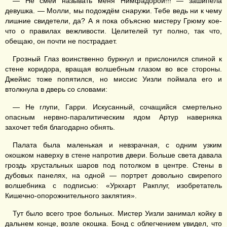
— Не смей называть меня Нимфадорой!!! — зашипела
девушка. — Молли, мы подождём снаружи. Тебе ведь ни к чему
лишние свидетели, да? А я пока объясню мистеру Грюму кое-
что о правилах вежливости. Целителей тут полно, так что,
обещаю, он почти не пострадает.
Грозный Глаз воинственно буркнул и прислонился спиной к
стене коридора, вращая волшебным глазом во все стороны.
Джеймс тоже попятился, но миссис Уизли поймала его и
втолкнула в дверь со словами:
— Не глупи, Гарри. Искусанный, сочащийся смертельно
опасным нервно-паралитическим ядом Артур наверняка
захочет тебя благодарно обнять.
Палата была маленькая и невзрачная, с одним узким
окошком наверху в стене напротив двери. Больше света давала
гроздь хрустальных шаров под потолком в центре. Стены в
дубовых панелях, на одной — портрет довольно свирепого
волшебника с подписью: «Уркхарт Ракплуг, изобретатель
Кишечно-опорожнительного заклятия».
Тут было всего трое больных. Мистер Уизли занимал койку в
дальнем конце, возле окошка. Бонд с облегчением увидел, что