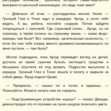
рассуждая логически... Василиск, которого Сами-Знаете-Кто
выкормил в школьной канализации, это ведь тоже змея?
— Довольно об этом, — рассердилась миссис Уизли. —
Грозный Глаз и Тонкс ждут в коридоре, Артур, и хотят тебя
видеть. А вы, ребята, постойте снаружи. Потом зайдёте
попрощаться с папочкой. Где страховой полис... Артур, ты не
помнишь, в твоём полисе на страховку жизни, — какие форс-
мажоры там были? Вот, например, целительская халатность, —
если бы они тебе хлорку вместо кровевосстанавливающего по
вене пустили, — там была?
Молли подождала, пока Артур переведёт взгляд на детей,
достала из своей сумочки бутыль чистящего средства и
бесшумно опустила её под кровать. Подростки высыпали в
коридор. Грозный Глаз и Тонкс вошли в палату и закрыли за
собой дверь. Фред поднял брови.
— Прекрасно, — сказал он и полез в карманы. —
Пожалуйста. Можете ничего нам не говорить.
— Подслушивающие устройства ищешь? — сказал Джордж,
демонстрируя что-то похожее на пучок шнуров телесного цвета.