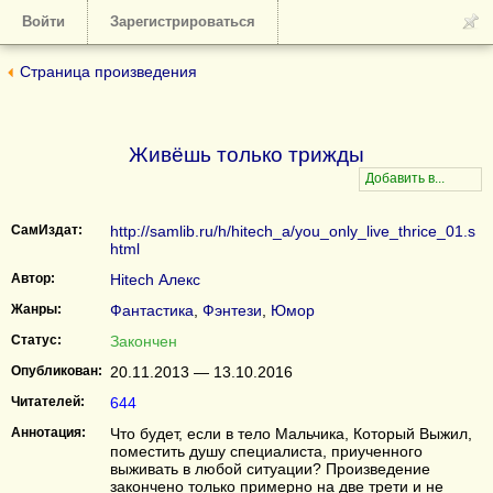
Войти
Зарегистрироваться
Страница произведения
Живёшь только трижды
СамИздат:
http://samlib.ru/h/hitech_a/you_only_live_thrice_01.s
html
Автор:
Hitech Алекс
Жанры:
Фантастика
,
Фэнтези
,
Юмор
Статус:
Закончен
Опубликован:
20.11.2013 — 13.10.2016
Читателей:
644
Аннотация:
Что будет, если в тело Мальчика, Который Выжил,
поместить душу специалиста, приученного
выживать в любой ситуации? Произведение
закончено только примерно на две трети и не