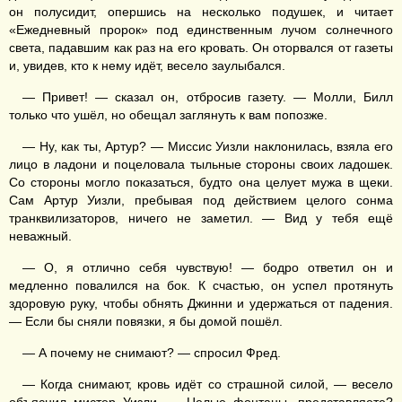
он полусидит, опершись на несколько подушек, и читает
«Ежедневный пророк» под единственным лучом солнечного
света, падавшим как раз на его кровать. Он оторвался от газеты
и, увидев, кто к нему идёт, весело заулыбался.
— Привет! — сказал он, отбросив газету. — Молли, Билл
только что ушёл, но обещал заглянуть к вам попозже.
— Ну, как ты, Артур? — Миссис Уизли наклонилась, взяла его
лицо в ладони и поцеловала тыльные стороны своих ладошек.
Со стороны могло показаться, будто она целует мужа в щеки.
Сам Артур Уизли, пребывая под действием целого сонма
транквилизаторов, ничего не заметил. — Вид у тебя ещё
неважный.
— О, я отлично себя чувствую! — бодро ответил он и
медленно повалился на бок. К счастью, он успел протянуть
здоровую руку, чтобы обнять Джинни и удержаться от падения.
— Если бы сняли повязки, я бы домой пошёл.
— А почему не снимают? — спросил Фред.
— Когда снимают, кровь идёт со страшной силой, — весело