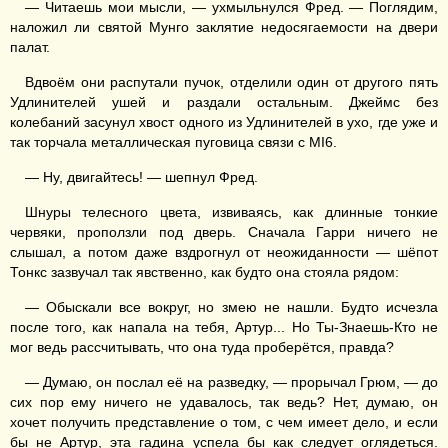
— Читаешь мои мысли, — ухмыльнулся Фред. — Поглядим,
наложил ли святой Мунго заклятие недосягаемости на двери
палат.
Вдвоём они распутали пучок, отделили один от другого пять
Удлинителей ушей и раздали остальным. Джеймс без
колебаний засунул хвост одного из Удлинителей в ухо, где уже и
так торчала металлическая пуговица связи с MI6.
— Ну, двигайтесь! — шепнул Фред.
Шнуры телесного цвета, извиваясь, как длинные тонкие
червяки, проползли под дверь. Сначала Гарри ничего не
слышал, а потом даже вздрогнул от неожиданности — шёпот
Тонкс зазвучал так явственно, как будто она стояла рядом:
— Обыскали все вокруг, но змею не нашли. Будто исчезла
после того, как напала на тебя, Артур... Но Ты-Знаешь-Кто не
мог ведь рассчитывать, что она туда проберётся, правда?
— Думаю, он послал её на разведку, — прорычал Грюм, — до
сих пор ему ничего не удавалось, так ведь? Нет, думаю, он
хочет получить представление о том, с чем имеет дело, и если
бы не Артур, эта гадина успела бы как следует оглядеться.