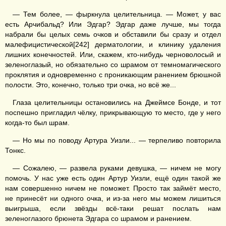
— Тем более, — фыркнула целительница. — Может, у вас
есть Арчибальд? Или Эдгар? Эдгар даже лучше, мы тогда
набрали бы целых семь очков и обставили бы сразу и отдел
малефицистической[242] дерматологии, и клинику удаления
лишних конечностей. Или, скажем, кто-нибудь черноволосый и
зеленоглазый, но обязательно со шрамом от темномагического
проклятия и одновременно с проникающим ранением брюшной
полости. Это, конечно, только три очка, но всё же...
Глаза целительницы остановились на Джеймсе Бонде, и тот
поспешно пригладил чёлку, прикрывающую то место, где у него
когда-то был шрам.
— Но мы по поводу Артура Уизли... — терпеливо повторила
Тонкс.
— Сожалею, — развела руками девушка, — ничем не могу
помочь. У нас уже есть один Артур Уизли, ещё один такой же
нам совершенно ничем не поможет. Просто так займёт место,
не принесёт ни одного очка, и из-за него мы можем лишиться
выигрыша, если звёзды всё-таки решат послать нам
зеленоглазого брюнета Эдгара со шрамом и ранением.