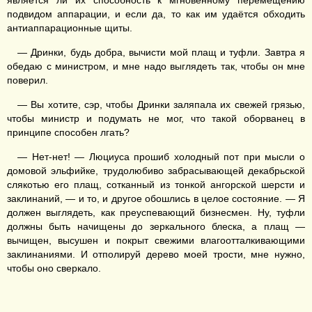
является ли их способность к мгновенному перемещению
подвидом аппарации, и если да, то как им удаётся обходить
антиаппарационные щиты.
— Дринки, будь добра, вычисти мой плащ и туфли. Завтра я
обедаю с министром, и мне надо выглядеть так, чтобы он мне
поверил.
— Вы хотите, сэр, чтобы Дринки заляпала их свежей грязью,
чтобы министр и подумать не мог, что такой оборванец в
принципе способен лгать?
— Нет-нет! — Люциуса прошиб холодный пот при мысли о
домовой эльфийке, трудолюбиво забрасывающей декабрьской
слякотью его плащ, сотканный из тонкой ангорской шерсти и
заклинаний, — и то, и другое обошлись в целое состояние. — Я
должен выглядеть, как преуспевающий бизнесмен. Ну, туфли
должны быть начищены до зеркального блеска, а плащ —
вычищен, высушен и покрыт свежими влагоотталкивающими
заклинаниями. И отполируй дерево моей трости, мне нужно,
чтобы оно сверкало.