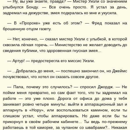
— Ну, вы уже знаете, правда? — Мистер Уизли со значением
улыбнулся Бонду. — Все очень просто. Я устал за день,
задремал на дежурстве, змея подкралась ко мне и укусила.
— В «Пророке» уже есть об этом? — Фред показал на
брошенную отцом газету.
— Нет, конечно, — сказал мистер Уизли с улыбкой, в которой
сквозила лёгкая горечь. — Министерство не желает доводить до
сведения публики, что здоровенная гнусная змея...
— Артур! — предостерегла его миссис Уизли.
— ...Добралась до меня, — поспешно закончил он, но Джеймс
почувствовал, что хотел он сказать совсем другое.
— Папа, почему это случилось? — спросил Джордж. — Не
пойми меня превратно, но сам факт того, что ты задремал на
работе — это уже плохо. Дорога от офиса до дома у тебя
занимает ровно четыре минуты: выйти в аппарационный зал и
аппарнуть в «Нору», или воспользоваться камином, если ты
слишком устал, чтобы аппарировать. Но даже если бы ты
прикорнул в своём рабочем кабинете... Ты ведь по-прежнему
работаешь в той каморке, за чуланом со швабрами?.. Никакая