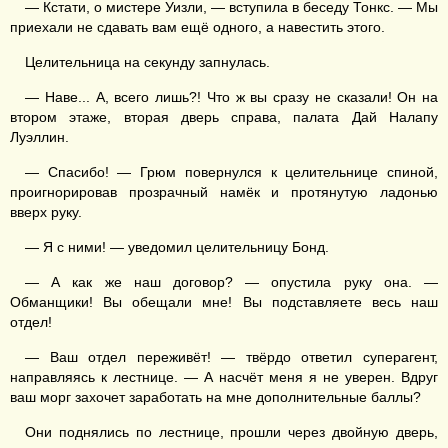
— Кстати, о мистере Уизли, — вступила в беседу Тонкс. — Мы
приехали не сдавать вам ещё одного, а навестить этого.
Целительница на секунду запнулась.
— Наве... А, всего лишь?! Что ж вы сразу не сказали! Он на
втором этаже, вторая дверь справа, палата Дай Налапу
Луэллин.
— Спасибо! — Грюм повернулся к целительнице спиной,
проигнорировав прозрачный намёк и протянутую ладонью
вверх руку.
— Я с ними! — уведомил целительницу Бонд.
— А как же наш договор? — опустила руку она. —
Обманщики! Вы обещали мне! Вы подставляете весь наш
отдел!
— Ваш отдел переживёт! — твёрдо ответил суперагент,
направляясь к лестнице. — А насчёт меня я не уверен. Вдруг
ваш морг захочет заработать на мне дополнительные баллы?
Они поднялись по лестнице, прошли через двойную дверь,