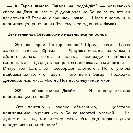
— А Гарри вместо Эдгара не подойдёт? — мстительно
спросила Джинни, всё ещё дующаяся на Бонда за то, что он
предпочёл ей Гермиону прошлой ночью. — Шрам в наличии, а
проникающее ранение я обеспечу, я сегодня на каблуках.
Целительница безошибочно нацелилась на Бонда:
— Это же Гарри Поттер, верно?! Шрам, шрам... Глаза
зелёные, волосы чёрные... — Девушка достала из кармана
жёлтого халата счёты и начала лихорадочно щёлкать
костяшками. — Двадцать процентов надбавки за знаменитость...
Минус три балла за несовершеннолетнего... Но с учётом
надбавки за то, что Гарри — это почти Эдгар... Подходит.
Договорились, мисс. Мистер Поттер, следуйте за мной.
— Эй! — обеспокоился Джеймс. — Я не хочу никаких
проникающих ранений!
— Это понятно и вполне объяснимо, — щебетала
целительница, вцепившись в Бонда мёртвой хваткой. — Не
думаете же вы, что мистер Уизли был рад подвергнуться
нападению ядовитой змеи?