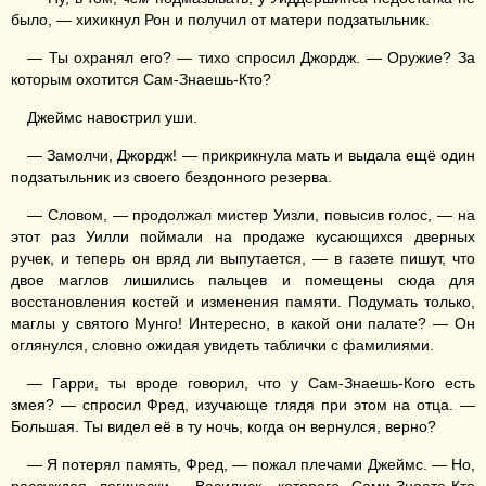
было, — хихикнул Рон и получил от матери подзатыльник.
— Ты охранял его? — тихо спросил Джордж. — Оружие? За
которым охотится Сам-Знаешь-Кто?
Джеймс навострил уши.
— Замолчи, Джордж! — прикрикнула мать и выдала ещё один
подзатыльник из своего бездонного резерва.
— Словом, — продолжал мистер Уизли, повысив голос, — на
этот раз Уилли поймали на продаже кусающихся дверных
ручек, и теперь он вряд ли выпутается, — в газете пишут, что
двое маглов лишились пальцев и помещены сюда для
восстановления костей и изменения памяти. Подумать только,
маглы у святого Мунго! Интересно, в какой они палате? — Он
оглянулся, словно ожидая увидеть таблички с фамилиями.
— Гарри, ты вроде говорил, что у Сам-Знаешь-Кого есть
змея? — спросил Фред, изучающе глядя при этом на отца. —
Большая. Ты видел её в ту ночь, когда он вернулся, верно?
— Я потерял память, Фред, — пожал плечами Джеймс. — Но,