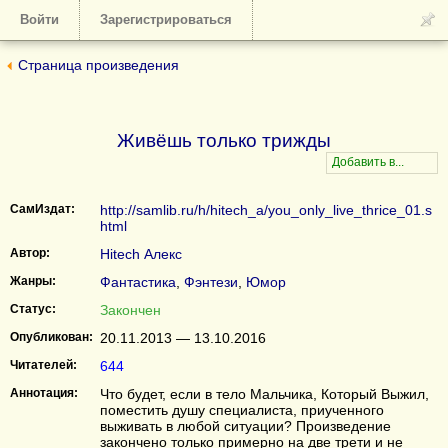
Войти
Зарегистрироваться
Страница произведения
Живёшь только трижды
СамИздат:
http://samlib.ru/h/hitech_a/you_only_live_thrice_01.s
html
Автор:
Hitech Алекс
Жанры:
Фантастика
,
Фэнтези
,
Юмор
Статус:
Закончен
Опубликован:
20.11.2013 — 13.10.2016
Читателей:
644
Аннотация:
Что будет, если в тело Мальчика, Который Выжил,
поместить душу специалиста, приученного
выживать в любой ситуации? Произведение
закончено только примерно на две трети и не