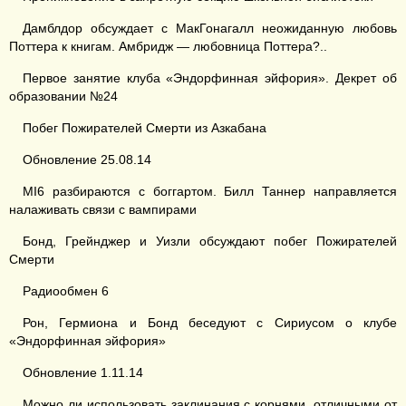
Дамблдор обсуждает с МакГонагалл неожиданную любовь
Поттера к книгам. Амбридж — любовница Поттера?..
Первое занятие клуба «Эндорфинная эйфория». Декрет об
образовании №24
Побег Пожирателей Смерти из Азкабана
Обновление 25.08.14
MI6 разбираются с боггартом. Билл Таннер направляется
налаживать связи с вампирами
Бонд, Грейнджер и Уизли обсуждают побег Пожирателей
Смерти
Радиообмен 6
Рон, Гермиона и Бонд беседуют с Сириусом о клубе
«Эндорфинная эйфория»
Обновление 1.11.14
Можно ли использовать заклинания с корнями, отличными от