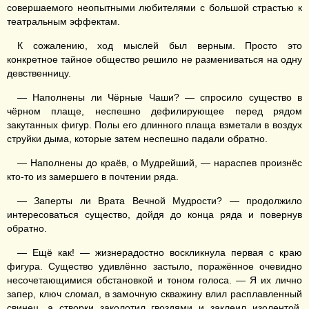
совершаемого неопытными любителями с большой страстью к
театральным эффектам.
К сожалению, ход мыслей был верным. Просто это
конкретное тайное общество решило не размениваться на одну
девственницу.
— Наполнены ли Чёрные Чаши? — спросило существо в
чёрном плаще, неспешно дефилирующее перед рядом
закутанных фигур. Полы его длинного плаща взметали в воздух
струйки дыма, которые затем неспешно падали обратно.
— Наполнены до краёв, о Мудрейший, — нараспев произнёс
кто-то из замершего в почтении ряда.
— Заперты ли Врата Вечной Мудрости? — продолжило
интересоваться существо, дойдя до конца ряда и повернув
обратно.
— Ещё как! — жизнерадостно воскликнула первая с краю
фигура. Существо удивлённо застыло, поражённое очевидно
несочетающимися обстановкой и тоном голоса. — Я их лично
запер, ключ сломал, в замочную скважину влил расплавленный
свинец, а створки заколотил гвоздями и заклеил изолентой.