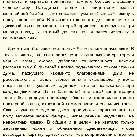
пианисты и скрипачи причиняют намного больше страданий
человечеству. Находиться рядом с эпицентром взрыва
мощнейшей бомбы — это довольно гуманный способ покинуть
нашу юдоль скорби. В отличие от концерта для виолончели и
дисковой пилы ре-минор, который пришлось прослушать три
месяца назад, и который до сих пор являлся человеку в
кошмарных снах.
Достаточно большое помещение было скрыто полумраком. В
той его части, где выстроился ряд закутанных фигур, горели
чёрные свечи, скорее, добавляя таинственности, нежели
разгоняя тьму. С фитилей в воздух поднимались тонкие струйки
дыма, пахнущего какими-то благовониями. Дым не
рассеивался, а, остыв, стекал вниз и скапливался у пола,
покрывая его туманным одеялом, которое колыхалось при
каждом движении. Запах благовоний при такой концентрации
терял благородную приставку «благо» и становился просто
приторной вонью, от которой ломило виски и слезились глаза.
Сквозь туманное одеяло дыма проступали нарисованные на
полу геометрические фигуры, испещрённые надписями на
непонятных языках. В общем и в целом, не хватало только
жертвенных ножей и обнажённой девственницы, чтобы
воссоздать картину дьявольского жертвоприношения, причём