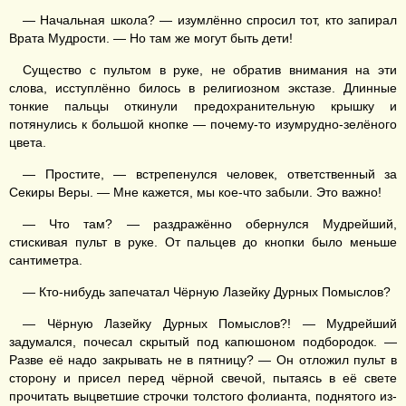
— Начальная школа? — изумлённо спросил тот, кто запирал
Врата Мудрости. — Но там же могут быть дети!
Существо с пультом в руке, не обратив внимания на эти
слова, исступлённо билось в религиозном экстазе. Длинные
тонкие пальцы откинули предохранительную крышку и
потянулись к большой кнопке — почему-то изумрудно-зелёного
цвета.
— Простите, — встрепенулся человек, ответственный за
Секиры Веры. — Мне кажется, мы кое-что забыли. Это важно!
— Что там? — раздражённо обернулся Мудрейший,
стискивая пульт в руке. От пальцев до кнопки было меньше
сантиметра.
— Кто-нибудь запечатал Чёрную Лазейку Дурных Помыслов?
— Чёрную Лазейку Дурных Помыслов?! — Мудрейший
задумался, почесал скрытый под капюшоном подбородок. —
Разве её надо закрывать не в пятницу? — Он отложил пульт в
сторону и присел перед чёрной свечой, пытаясь в её свете
прочитать выцветшие строчки толстого фолианта, поднятого из-