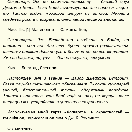
Секретарь Эм, по совместительству — близкий друг
Джеймса Бонда. Если Бонд используется для силовых акций,
то Таннер ведёт мозговой штурм из штаба. Мужчина
среднего роста и возраста, блестящий лысиной аналитик.
Мисс Ева[1] Манипенни — Саманта Бонд
Секретарша Эм. Безнадёжно влюблена в Бонда, но
понимает, что она для него будет просто развлечением,
поэтому держит дистанцию и безумно от этого страдает.
Умная девушка, но, увы, — более девушка, чем умная.
Кью — Десмонд Ллевелин
Настоящее имя и звание — майор Джеффри Бутройт.
Глава службы технического обеспечения. Высокий сухопарый
учёный, блистательный техник, одержимый порядком.
Злится из-за того, что Бонд ещё ни разу не вернул после
операции все устройства в целости и сохранности.
Используемая мной карта «Хогвартса» и окрестностей —
канонiчная, нарисованная лично Дж. К. Роулингс:
Оглавление: