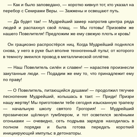
— Как и было заповедано, — коротко кивнул тот, кто указал на
перебор с Секирами Веры. — Зажжены и освещают путь.
— Да будет так! — Мудрейший замер напротив центра ряда
людей и распахнул свой плащ. — Мы готовы! Призовём же
нашего Повелителя! Предложим же ему свежую плоть и кровь!
Он грациозно распростёрся ниц. Когда Мудрейший поднялся
снова, у него в руке был вполне техногенный пульт, от которого
в темноту змеился провод в металлической оплётке.
— Наш Повелитель силён и славен! — нараспев произнесли
закутанные люди. — Подадим же ему то, что принадлежит ему
по праву!
— О Повелитель, питающийся душами! — продолжил тягучее
песнопение Мудрейший, колышась в такт. — Приди! Призри
нашу жертву! Мы приготовили тебе сегодня изысканную трапезу
— начальную школу святого Грогория! — Мудрейший
прозаически щёлкнул тумблером, и тот осветился зелёными
огоньками — очевидно, сеть подрыва зарядов находилась в
полном порядке и была готова передать короткий
инициирующий импульс в детонаторы.