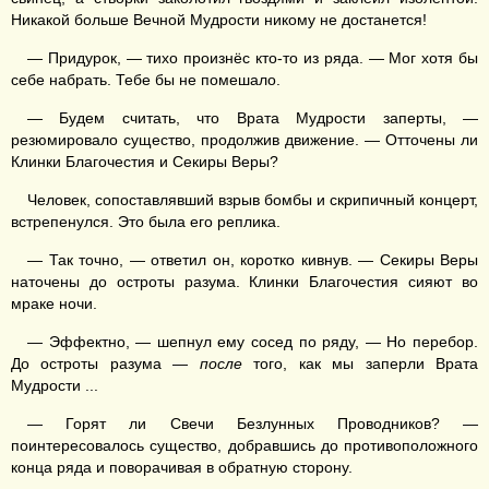
Никакой больше Вечной Мудрости никому не достанется!
— Придурок, — тихо произнёс кто-то из ряда. — Мог хотя бы
себе набрать. Тебе бы не помешало.
— Будем считать, что Врата Мудрости заперты, —
резюмировало существо, продолжив движение. — Отточены ли
Клинки Благочестия и Секиры Веры?
Человек, сопоставлявший взрыв бомбы и скрипичный концерт,
встрепенулся. Это была его реплика.
— Так точно, — ответил он, коротко кивнув. — Секиры Веры
наточены до остроты разума. Клинки Благочестия сияют во
мраке ночи.
— Эффектно, — шепнул ему сосед по ряду, — Но перебор.
До остроты разума —
после
того, как мы заперли Врата
Мудрости ...
— Горят ли Свечи Безлунных Проводников? —
поинтересовалось существо, добравшись до противоположного
конца ряда и поворачивая в обратную сторону.