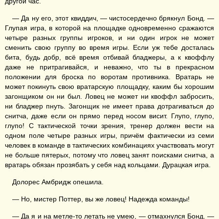
другой час.
— Да ну его, этот квиддич, — чистосердечно брякнул Бонд. —
Глупая игра, в которой на площадке одновременно сражаются
четыре разных группы игроков, и ни один игрок не может
сменить свою группу во время игры. Если уж тебе досталась
бита, будь добр, всё время отбивай бладжеры, а к квоффлу
даже не притрагивайся, и неважно, что ты в прекрасном
положении для броска по воротам противника. Вратарь не
может покинуть свою вратарскую площадку, каким бы хорошим
загонщиком он ни был. Ловец не может ни квоффл забросить,
ни бладжер пнуть. Загонщик не имеет права дотрагиваться до
снитча, даже если он прямо перед носом висит. Глупо, глупо,
глупо! С тактической точки зрения, тренер должен вести на
одном поле четыре разных игры, причём фактически из семи
человек в команде в тактических комбинациях участвовать могут
не больше пятерых, потому что ловец занят поисками снитча, а
вратарь обязан прозябать у себя над кольцами. Дурацкая игра.
Долорес Амбридж опешила.
— Но, мистер Поттер, вы же ловец! Надежда команды!
— Да я и на метле-то летать не умею, — отмахнулся Бонд. —