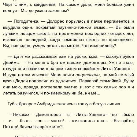
Чёрт с ним, с квиддичем. На самом деле, меня больше ужин
волнует. Мы до ужина закончим?
— Погодите-ка, — Долорес порылась в пачке пергаментов и
выудила один, покрытый паутинно-тонкой вязью. — Вы были
лучшим ловцом школы на протяжении последних четырёх лет,
исключая последний, когда чемпионат школы не проводился.
Вы, очевидно,
умели
летать на метле. Что изменилось?
— Да я же рассказывал вам на уроке, мэм, — махнул рукой
Джеймс. — На меня с братом напали дементоры. Уж не знаю,
откуда они возникли в нашем тихом спокойном Литтл-Уининге...
И куда потом исчезли. Меня почти
поцеловали
, но мой смелый
кузен Дадли попросил их удалиться. Парковой скамейкой. Душу
они мою, правда, потрепали знатно, и вот с тех самых пор я и
летать разучился, и по-змеиному ни бе, ни ме...
Губы Долорес Амбридж сжались в тонкую белую линию.
— Никаких — Дементоров — в — Литтл-Уининге — не — было
— и — быть — не — могло! — отчеканила она. — Вы врёте,
Поттер! Зачем вы врёте мне?