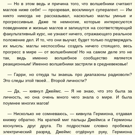
— Но в этом ведь и причина того, что волшебники считают
маглов ниже себя! — прозревая, воскликнул суперагент. — Им
никто никогда не рассказывал, насколько маглы умные и
прогрессивные. Даже те немногие, которые интересуются
поведением и жизнью маглов и запишутся на соответствующий
факультативный курс, не узнают ничего, отражающего реальное
положение дел. И то, что они выучат, будет только подтверждать
их мысль: маглы неспособны создать ничего стоящего, весь
прогресс в мире — от волшебников! Но на самом деле это не
так, ведь именно волшебное сообщество является
реакционным! Именно волшебники застряли в средневековье!
— Гарри, но откуда ты знаешь про диапазоны радиоволн?
Это следы этой твоей... Второй личности?
— Да, — кивнул Джеймс. — Я не знаю, что это была за
личность, но она очень много чего знала о мире. И была
поумнее многих магов!
— Нисколько не сомневаюсь, — кивнула Гермиона, отдавая
книжку обратно. На краткий миг пальцы Джеймса и Гермионы
коснулись друг друга. По подросткам словно пробежал
электрический разряд, Джеймс отдёрнул руку, Гермиона