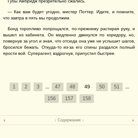
Губы Амбридж презрительно сжались.
— Как вам будет угодно, мистер Поттер. Идите, и помните,
что завтра в пять мы продолжим.
Бонд торопливо попрощался, по-прежнему растирая руку, и
вышел из кабинета. Он медленно двинулся по коридору, но,
повернув за угол и зная, что отсюда она уже не услышит шагов,
бросился бежать. Откуда-то из-за его спины раздался полный
ярости вой. Суперагент, вздрогнув, припустил быстрее.
1
2
3
...
47
48
49
50
51
...
156
157
158
↓ Содержание ↓