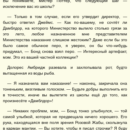
Вы понимаете, мистер Поттер, что следующий шаг —
исключение вас из школы?
— Только в том случае, если его утвердит директор, —
быстро ответил Джеймс. — Как по-вашему, не сочтёт ли
Дамблдор, на которого Министерство вылило столько грязи за
это лето,
любое
назначенное мне представителем
Министерства наказание слишком жестоким? Даже если бы это
было самое обычное перо, я уверен, он бы что-нибудь
придумал, — Бонд снова взял перо. — Интересный артефакт,
мэм. Это из вашей частной коллекции?
Долорес Амбридж разевала и захлопывала рот, будто
вытащенная из воды рыба.
— Я назначила вам наказание! — наконец, закричала она
тоненьким, визгливым голоском. — Будьте добры выполнить его
в точности, иначе вы вылетите из школы ещё до того, как
произнесёте «Дамблдор»!
— Никаких проблем, мэм, — Бонд тонко улыбнулся, — той
самой улыбкой, которая не предвещала ничего хорошего. Его
рука, находящаяся вне поля зрения Розовой Жабы, скользнула
в карман мантии. — Вы хотите, чтобы я писал строчки? Я буду