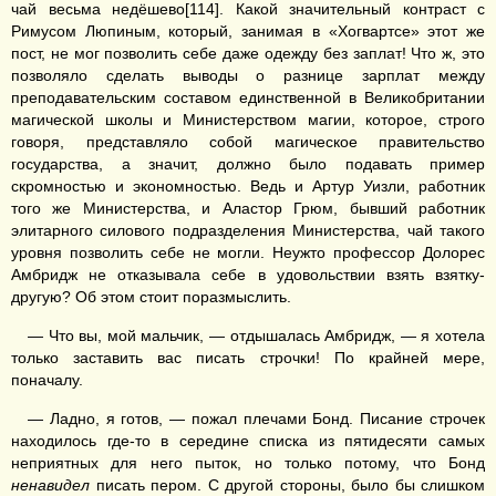
чай весьма недёшево[114]. Какой значительный контраст с
Римусом Люпиным, который, занимая в «Хогвартсе» этот же
пост, не мог позволить себе даже одежду без заплат! Что ж, это
позволяло сделать выводы о разнице зарплат между
преподавательским составом единственной в Великобритании
магической школы и Министерством магии, которое, строго
говоря, представляло собой магическое правительство
государства, а значит, должно было подавать пример
скромностью и экономностью. Ведь и Артур Уизли, работник
того же Министерства, и Аластор Грюм, бывший работник
элитарного силового подразделения Министерства, чай такого
уровня позволить себе не могли. Неужто профессор Долорес
Амбридж не отказывала себе в удовольствии взять взятку-
другую? Об этом стоит поразмыслить.
— Что вы, мой мальчик, — отдышалась Амбридж, — я хотела
только заставить вас писать строчки! По крайней мере,
поначалу.
— Ладно, я готов, — пожал плечами Бонд. Писание строчек
находилось где-то в середине списка из пятидесяти самых
неприятных для него пыток, но только потому, что Бонд
ненавидел
писать пером. С другой стороны, было бы слишком