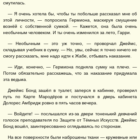
смутилась.
— Я очень хотела бы, чтобы ты побольше рассказал мне об
этой личности, — попросила Гермиона, маскируя смущение
вознёй с собственной сумкой. — Кажется, она была очень
необычным человеком. И ты очень изменился за лето, Гарри.
— Необычным — это уж точно, — проворчал Джеймс,
складывая учебник в сумку. — Но, увы, сейчас я точно ничего не
смогу рассказать, мне надо идти к Жабе, отбывать наказание.
— Иди, конечно, — Гермиона подняла сумку на плечо. —
Потом обязательно расскажешь, что за наказание придумала
эта ведьма.
Джеймс Бонд зашёл в туалет, заперся в кабинке, проверил
путь по Карте Мародёров и постучался в дверь кабинета
Долорес Амбридж ровно в пять часов вечера.
— Войдите! — послышался из-за двери тоненький девчачий
голосок преподавателя по Защите от Тёмных Искусств. Джеймс
Бонд вошёл, заинтересованно оглядываясь по сторонам.
На все поверхности были наброшены ткани — кружевные или