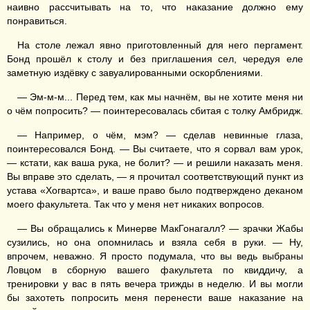
наивно рассчитывать на то, что наказание должно ему
понравиться.
На столе лежал явно приготовленный для него пергамент.
Бонд прошёл к столу и без приглашения сел, чередуя еле
заметную издёвку с завуалированными оскорблениями.
— Эм-м-м... Перед тем, как мы начнём, вы не хотите меня ни
о чём попросить? — поинтересовалась сбитая с толку Амбридж.
— Например, о чём, мэм? — сделав невинные глаза,
поинтересовался Бонд. — Вы считаете, что я сорвал вам урок,
— кстати, как ваша рука, не болит? — и решили наказать меня.
Вы вправе это сделать, — я прочитал соответствующий пункт из
устава «Хогвартса», и ваше право было подтверждено деканом
моего факультета. Так что у меня нет никаких вопросов.
— Вы обращались к Минерве МакГонагалл? — зрачки Жабы
сузились, но она опомнилась и взяла себя в руки. — Ну,
впрочем, неважно. Я просто подумала, что вы ведь выбраны
Ловцом в сборную вашего факультета по квиддичу, а
тренировки у вас в пять вечера трижды в неделю. И вы могли
бы захотеть попросить меня перенести ваше наказание на