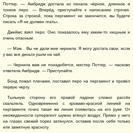
Поттер, — Амбридж достала из пенала чёрное, длинное и
тонкое перо. — Вперёд, приступайте к написанию строчек.
Строка за строкой, пока пергамент не закончится, вы будете
писать «Я не должен лгать».
Джеймс взял перо. Оно показалось ему каким-то хищным и
очень опасным.
— Мэм... Вы не дали мне чернила. Я могу достать свои, если
у вас все деньги ушли на чай.
— Чернила вам не понадобятся, мистер Поттер, — ласково
ответила Амбридж. — Приступайте.
Бонд пожал плечами, поставил перо на пергамент и провёл
первую черту.
Тыльную сторону его правой ладони словно рассёк
скальпель. Одновременно с кроваво-красной линией на
пергаменте точно такая же линия появилась на его руке. От
неожиданности суперагент шумно втянул воздух. Прямо у него
на глазах свежий порез затянулся, оставив после себя только
еле заметную красноту.