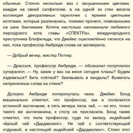
обычные. Стояло несколько ваз с засушенными цветами,
каждая на своей салфеточке, а на одной из стен висела
коллекция декоративных тарелочек с яркими цветными
котятами, которые различались, помимо прочего, повязанными
на шею бантиками. Котята настолько напоминали любимого
персидского кота главы «СПЕКТРа», международного
преступника Блофельда, что Джеймс ошеломлённо пялился на
них, пока профессор Амбридж снова не заговорила.
— Добрый вечер, мистер Поттер.
— Драссьте, профессор Амбридж, — обозначил полупоклон
суперагент. — Ну, какие у вас на меня сегодня планы? Будем
издеваться? Бить плёткой? Заковывать в кандалы? Выжигать
неприличные слова на спине?
Долорес Амбридж поперхнулась чаем. Джеймс Бонд
машинально отметил, что профессор, как и полагается
истинной англичанке, в пять вечера пила чай, — но его, точно
такого же англичанина, к столу не пригласила. Бонд также
отметил, что пила профессор, судя по запаху, индийский
чёрный чай «Дарджилинг». Не чай с соответствующей
отдушкой, а настоящий индийский «Дарджилинг». Стоил этот