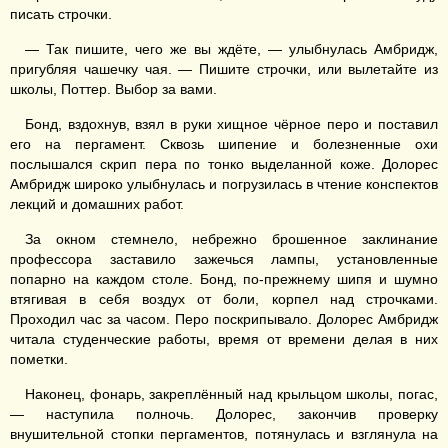
писать строчки.
— Так пишите, чего же вы ждёте, — улыбнулась Амбридж,
пригубляя чашечку чая. — Пишите строчки, или вылетайте из
школы, Поттер. Выбор за вами.
Бонд, вздохнув, взял в руки хищное чёрное перо и поставил
его на пергамент. Сквозь шипение и болезненные охи
послышался скрип пера по тонко выделанной коже. Долорес
Амбридж широко улыбнулась и погрузилась в чтение конспектов
лекций и домашних работ.
За окном стемнело, небрежно брошенное заклинание
профессора заставило зажечься лампы, установленные
попарно на каждом столе. Бонд, по-прежнему шипя и шумно
втягивая в себя воздух от боли, корпел над строчками.
Проходил час за часом. Перо поскрипывало. Долорес Амбридж
читала студенческие работы, время от времени делая в них
пометки.
Наконец, фонарь, закреплённый над крыльцом школы, погас,
— наступила полночь. Долорес, закончив проверку
внушительной стопки пергаментов, потянулась и взглянула на