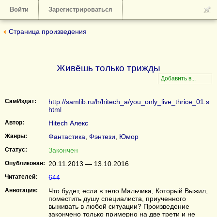
Войти
Зарегистрироваться
Страница произведения
Живёшь только трижды
СамИздат:
http://samlib.ru/h/hitech_a/you_only_live_thrice_01.s
html
Автор:
Hitech Алекс
Жанры:
Фантастика
,
Фэнтези
,
Юмор
Статус:
Закончен
Опубликован:
20.11.2013 — 13.10.2016
Читателей:
644
Аннотация:
Что будет, если в тело Мальчика, Который Выжил,
поместить душу специалиста, приученного
выживать в любой ситуации? Произведение
закончено только примерно на две трети и не