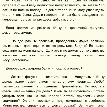
— Может, их и не было, — тут же пошёл на попятную
суперагент. — Я ведь полностью потерял память, вы знаете? То
есть я не помню нападения дементоров. И не могу утверждать,
что они там были. Дадли говорил, что там было семьдесят три
человека, поэтому уж кто здесь врёт, так это он.
Бонд достал из рюкзака банку с крошечной фигуркой
дементора внутри.
— Но две разных проверки, проведённых двумя разными
целителями, дали один и тот же результат. Видите? Вот такое
создание на меня напало. Если это и не дементор, то существо
настолько похожее, чтобы разница между ними была
несущественной.
Долорес рассмотрела банку и покачала головой.
— Детские фокусы, — заметила она. — Напустить в банку
дыма, затем заклинанием придать ему форму... Любой
мальчишка сумеет это сделать. Признайтесь, Поттер, эта
фальшивка — ваших рук дело? Зачем вы её изготовили? Хотели
убедить всех, что на вас напали? Хотели привлечь к себе
внимание? Хотели поставить под сомнение способность
Министерства справиться с дементорами? Вы лгали мне,