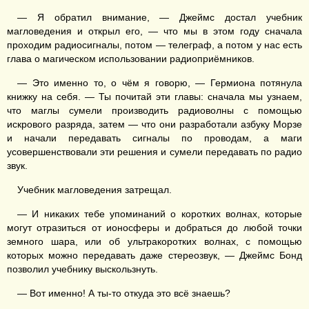
— Я обратил внимание, — Джеймс достал учебник
магловедения и открыл его, — что мы в этом году сначала
проходим радиосигналы, потом — телеграф, а потом у нас есть
глава о магическом использовании радиоприёмников.
— Это именно то, о чём я говорю, — Гермиона потянула
книжку на себя. — Ты почитай эти главы: сначала мы узнаем,
что маглы сумели производить радиоволны с помощью
искрового разряда, затем — что они разработали азбуку Морзе
и начали передавать сигналы по проводам, а маги
усовершенствовали эти решения и сумели передавать по радио
звук.
Учебник магловедения затрещал.
— И никаких тебе упоминаний о коротких волнах, которые
могут отразиться от ионосферы и добраться до любой точки
земного шара, или об ультракоротких волнах, с помощью
которых можно передавать даже стереозвук, — Джеймс Бонд
позволил учебнику выскользнуть.
— Вот именно! А ты-то откуда это всё знаешь?