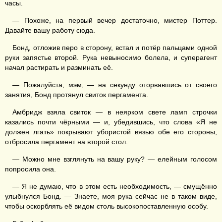
часы.
— Похоже, на первый вечер достаточно, мистер Поттер.
Давайте вашу работу сюда.
Бонд, отложив перо в сторону, встал и потёр пальцами одной
руки запястье второй. Рука невыносимо болела, и суперагент
начал растирать и разминать её.
— Пожалуйста, мэм, — на секунду оторвавшись от своего
занятия, Бонд протянул свиток пергамента.
Амбридж взяла свиток — в неярком свете ламп строчки
казались почти чёрными — и, убедившись, что слова «Я не
должен лгать» покрывают убористой вязью обе его стороны,
отбросила пергамент на второй стол.
— Можно мне взглянуть на вашу руку? — елейным голосом
попросила она.
— Я не думаю, что в этом есть необходимость, — смущённо
улыбнулся Бонд. — Знаете, моя рука сейчас не в таком виде,
чтобы оскорблять её видом столь высокопоставленную особу.