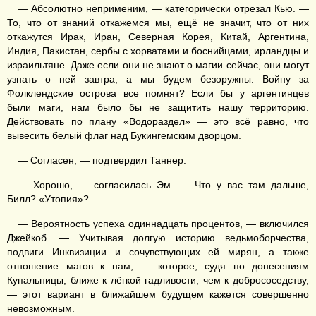
— Абсолютно неприменим, — категорически отрезал Кью. —
То, что от знаний откажемся мы, ещё не значит, что от них
откажутся Ирак, Иран, Северная Корея, Китай, Аргентина,
Индия, Пакистан, сербы с хорватами и боснийцами, ирландцы и
израильтяне. Даже если они не знают о магии сейчас, они могут
узнать о ней завтра, а мы будем безоружны. Войну за
Фолклендские острова все помнят? Если бы у аргентинцев
были маги, нам было бы не защитить нашу территорию.
Действовать по плану «Водораздел» — это всё равно, что
вывесить белый флаг над Букингемским дворцом.
— Согласен, — подтвердил Таннер.
— Хорошо, — согласилась Эм. — Что у вас там дальше,
Билл? «Утопия»?
— Вероятность успеха одиннадцать процентов, — включился
Джейкоб. — Учитывая долгую историю ведьмоборчества,
подвиги Инквизиции и сочувствующих ей мирян, а также
отношение магов к нам, — которое, судя по донесениям
Купальницы, ближе к лёгкой гадливости, чем к добрососедству,
— этот вариант в ближайшем будущем кажется совершенно
невозможным.