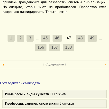
привлечь гражданских для разработки системы сигнализации.
Но следите, чтобы никто не проболтался. Проболтавшихся
разрешаю ликвидировать. Только нежно.
1
2
3
...
45
46
47
48
49
...
156
157
158
↓ Содержание ↓
Путеводитель самиздата
Иные расы и виды существ
11 списков
Профессии, занятия, стили жизни
8 списков