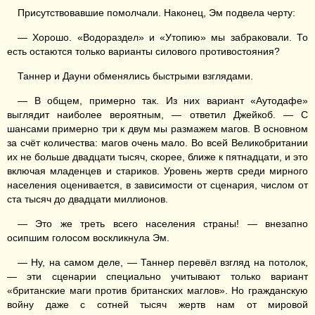
Присутствовавшие помолчали. Наконец, Эм подвела черту:
— Хорошо. «Водораздел» и «Утопию» мы забраковали. То
есть остаются только варианты силового противостояния?
Таннер и Дауни обменялись быстрыми взглядами.
— В общем, примерно так. Из них вариант «Аутодафе»
выглядит наиболее вероятным, — ответил Джейкоб. — С
шансами примерно три к двум мы размажем магов. В основном
за счёт количества: магов очень мало. Во всей Великобритании
их не больше двадцати тысяч, скорее, ближе к пятнадцати, и это
включая младенцев и стариков. Уровень жертв среди мирного
населения оценивается, в зависимости от сценария, числом от
ста тысяч до двадцати миллионов.
— Это же треть всего населения страны! — внезапно
осипшим голосом воскликнула Эм.
— Ну, на самом деле, — Таннер перевёл взгляд на потолок,
— эти сценарии специально учитывают только вариант
«британские маги против британских маглов». Но гражданскую
войну даже с сотней тысяч жертв нам от мировой