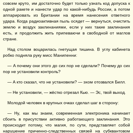
совсем круто, им достаточно будет только узнать код допуска к
одной ракете и нанести удар по какой-нибудь России, а потом
аппарировать из Британии на время нанесения ответного
удара. Когда радиоактивная пыль осядет — вернуться, очистить
землю и воздух заклинаниями, если у них такие заклинания
есть, и продолжить жить припеваючи в свободной от маглов
стране.
Над столом воцарилась гнетущая тишина. В углу кабинета
робко подняла руку мисс Манипенни:
— А почему они этого до сих пор не сделали? Почему до сих
пор не установили контроль?
— А кто сказал, что не установили? — эхом отозвался Билл.
— Не установили, — жёстко отрезал Кью. — Эс, твой выход.
Молодой человек в крупных очках сделал шаг в сторону:
— Ну, как мы знаем, современная электроника начинает
сбоить в присутствии активно работающего заклинания. Это
происходит потому, что магия, по сути, представляет собой
нарушение причинно-следственных связей на субквантовом