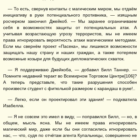
— То есть, свернув контакты с магическим миром, мы отдаём
инициативу в руки потенциального противника, — изящным
росчерком закончил Джейкоб. — Мы заранее ограничиваем
себя в возможностях защиты от потенциальных атак. А
учитывая возрастающую угрозу террористов, мы не имеем
права игнорировать вероятность атаки магическими методами.
Если мы свернём проект «Пасека», мы лишимся возможности
защищать нашу страну и наших граждан, а также потеряем
возможные козыри для будущих дипломатических схваток.
— Я поддерживаю Джейкоба, — добавил Билл Таннер. —
Помните недавний теракт во Всемирном Торговом Центре[106]?
А теперь представьте, что такие разрушения способен
произвести студент с фитюлькой размером с карандаш в руке!..
— Легко, если он проектировал эти здания! — подхватила
Изабелла.
— Я не совсем это имел в виду, — поправился Билл, — но, в
общем, мысль ясна. Мы не имеем права игнорировать
магический мир, даже если бы они согласились игнорировать
нас, — что, судя по отчётам агента Купальницы, совершенно не