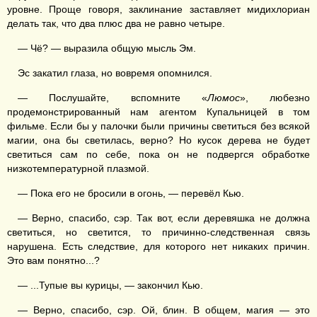
уровне. Проще говоря, заклинание заставляет мидихлориан
делать так, что два плюс два не равно четыре.
— Чё? — выразила общую мысль Эм.
Эс закатил глаза, но вовремя опомнился.
— Послушайте, вспомните «
Люмос
», любезно
продемонстрированный нам агентом Купальницей в том
фильме. Если бы у палочки были причины светиться без всякой
магии, она бы светилась, верно? Но кусок дерева не будет
светиться сам по себе, пока он не подвергся обработке
низкотемпературной плазмой.
— Пока его не бросили в огонь, — перевёл Кью.
— Верно, спасибо, сэр. Так вот, если деревяшка не должна
светиться, но светится, то причинно-следственная связь
нарушена. Есть следствие, для которого нет никаких причин.
Это вам понятно...?
— ...Тупые вы курицы, — закончил Кью.
— Верно, спасибо, сэр. Ой, блин. В общем, магия — это