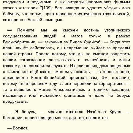
колдунами и ведьмами, а их ритуалы напоминают фильмы
ужасов категории Z[109]. Вам никогда не удастся убедить мою
бабушку, что зелье, приготовленное из сушёных глаз слизней,
сотворено с Божьей помощью.
— Помните, мы не сможем достичь утопического
сосуществования людей и магов только в рамках
Великобритании, — закончил за Билла Джейкоб. — Когда этот
план начнёт действовать, он непременно выйдет за пределы
нашей страны. Просто потому, что мы не сможем запретить
нашим согражданам рассказывать о волшебниках и магии
каждому, кто согласится слушать. И если наших, доморощенных
англикан мы ещё как-то сможем успокоить, — в конце концов,
архиепископ Кентерберийский проиграл вам, Эм, желание,
потому что в прошлом году вы его перепили на корпоративе, —
то отношение к магам консервативных и горячих испанцев,
итальянцев или исламских фанатиков я даже не берусь
предсказать.
— Я берусь, — мрачно ответила Изабелла Крулл. —
Компании, производящие мешки для тел, озолотятся.
— Вот-вот.