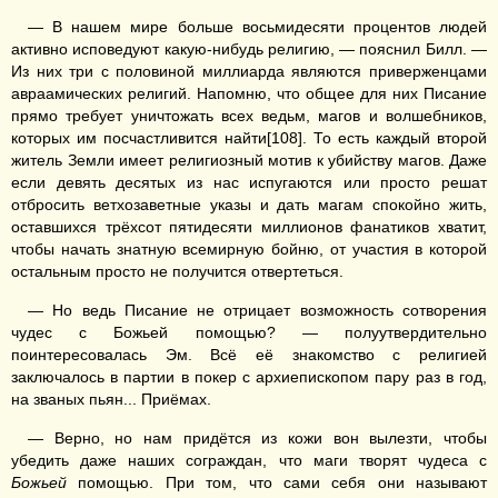
— В нашем мире больше восьмидесяти процентов людей
активно исповедуют какую-нибудь религию, — пояснил Билл. —
Из них три с половиной миллиарда являются приверженцами
авраамических религий. Напомню, что общее для них Писание
прямо требует уничтожать всех ведьм, магов и волшебников,
которых им посчастливится найти[108]. То есть каждый второй
житель Земли имеет религиозный мотив к убийству магов. Даже
если девять десятых из нас испугаются или просто решат
отбросить ветхозаветные указы и дать магам спокойно жить,
оставшихся трёхсот пятидесяти миллионов фанатиков хватит,
чтобы начать знатную всемирную бойню, от участия в которой
остальным просто не получится отвертеться.
— Но ведь Писание не отрицает возможность сотворения
чудес с Божьей помощью? — полуутвердительно
поинтересовалась Эм. Всё её знакомство с религией
заключалось в партии в покер с архиепископом пару раз в год,
на званых пьян... Приёмах.
— Верно, но нам придётся из кожи вон вылезти, чтобы
убедить даже наших сограждан, что маги творят чудеса с
Божьей
помощью. При том, что сами себя они называют