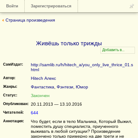
Войти
Зарегистрироваться
Страница произведения
Живёшь только трижды
СамИздат:
http://samlib.ru/h/hitech_a/you_only_live_thrice_01.s
html
Автор:
Hitech Алекс
Жанры:
Фантастика
,
Фэнтези
,
Юмор
Статус:
Закончен
Опубликован:
20.11.2013 — 13.10.2016
Читателей:
644
Аннотация:
Что будет, если в тело Мальчика, Который Выжил,
поместить душу специалиста, приученного
выживать в любой ситуации? Произведение
закончено только примерно на две трети и не