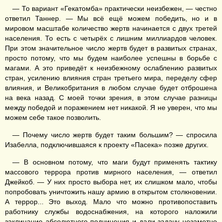
— То вариант «Гекатомба» практически неизбежен, — честно
ответил Таннер. — Мы всё ещё можем победить, но и в
мировом масштабе количество жертв начинается с двух третей
населения. То есть с четырёх с лишним миллиардов человек.
При этом значительное число жертв будет в развитых странах,
просто потому, что мы будем наиболее успешны в борьбе с
магами. А это приведёт к неизбежному ослаблению развитых
стран, усилению влияния стран третьего мира, переделу сфер
влияния, и Великобритания в любом случае будет отброшена
на века назад. С моей точки зрения, в этом случае разницы
между победой и поражением нет никакой. Я не уверен, что мы
можем себе такое позволить.
— Почему число жертв будет таким большим? — спросила
Изабелла, подключившаяся к проекту «Пасека» позже других.
— В основном потому, что маги будут применять тактику
массового террора против мирного населения, — ответил
Джейкоб. — У них просто выбора нет, их слишком мало, чтобы
попробовать уничтожить нашу армию в открытом столкновении.
А террор... Это выход. Мало что можно противопоставить
работнику службы водоснабжения, на которого наложили
заклинание абсолютного подчинения и дали задачу незаметно