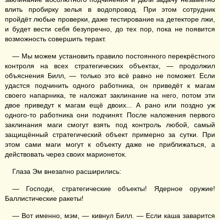
влить пробирку зелья в водопровод. При этом сотрудник
пройдёт любые проверки, даже тестирование на детекторе лжи,
и будет вести себя безупречно, до тех пор, пока не появится
возможность совершить теракт.
— Мы можем установить правило постоянного перекрёстного
контроля на всех стратегических объектах, — продолжил
объяснения Билл, — только это всё равно не поможет. Если
удастся подчинить одного работника, он приведёт к магам
своего напарника, те наложат заклинание на него, потом эти
двое приведут к магам ещё двоих... А рано или поздно уж
одного-то работника они подчинят. После наложения первого
заклинания маги смогут взять под контроль любой, самый
защищённый стратегический объект примерно за сутки. При
этом сами маги могут к объекту даже не приближаться, а
действовать через своих марионеток.
Глаза Эм внезапно расширились:
— Господи, стратегические объекты! Ядерное оружие!
Баллистические ракеты!
— Вот именно, мэм, — кивнул Билл. — Если каша заварится