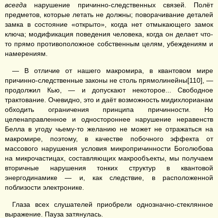
всегда
нарушение причинно-следственных связей. Полёт
предметов, которые летать не должны; поворачивание деталей
замка в состояние «открыто», когда нет отмыкающего замок
ключа; модификация поведения человека, когда он делает что-
то прямо противоположное собственным целям, убеждениям и
намерениям.
— В отличие от нашего макромира, в квантовом мире
причинно-следственные законы не столь прямолинейны[110], —
продолжил Кью, — и допускают некоторое... Свободное
трактование. Очевидно, это и даёт возможность мидихлорианам
обходить ограничения принципа причинности. Но
целенаправленное и одностороннее нарушение неравенств
Белла в угоду чьему-то желанию не может не отражаться на
макромире, поэтому, в качестве побочного эффекта от
массового нарушения условия микропричинности Боголюбова
на микрочастицах, составляющих макрообъекты, мы получаем
вторичные нарушения тонких структур в квантовой
энергодинамике — и, как следствие, в расположенной
поблизости электронике.
Глаза всех слушателей приобрели однозначно-стеклянное
выражение. Пауза затянулась.