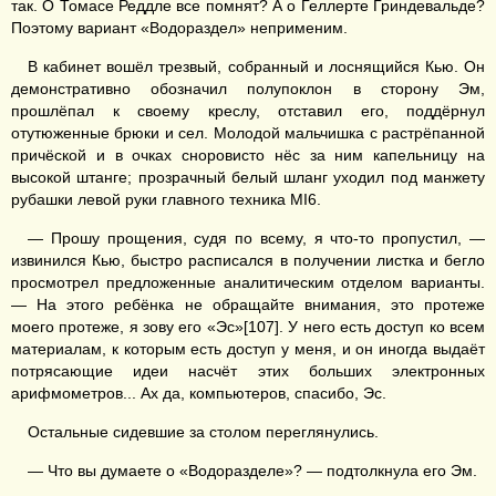
так. О Томасе Реддле все помнят? А о Геллерте Гриндевальде?
Поэтому вариант «Водораздел» неприменим.
В кабинет вошёл трезвый, собранный и лоснящийся Кью. Он
демонстративно обозначил полупоклон в сторону Эм,
прошлёпал к своему креслу, отставил его, поддёрнул
отутюженные брюки и сел. Молодой мальчишка с растрёпанной
причёской и в очках сноровисто нёс за ним капельницу на
высокой штанге; прозрачный белый шланг уходил под манжету
рубашки левой руки главного техника MI6.
— Прошу прощения, судя по всему, я что-то пропустил, —
извинился Кью, быстро расписался в получении листка и бегло
просмотрел предложенные аналитическим отделом варианты.
— На этого ребёнка не обращайте внимания, это протеже
моего протеже, я зову его «Эс»[107]. У него есть доступ ко всем
материалам, к которым есть доступ у меня, и он иногда выдаёт
потрясающие идеи насчёт этих больших электронных
арифмометров... Ах да, компьютеров, спасибо, Эс.
Остальные сидевшие за столом переглянулись.
— Что вы думаете о «Водоразделе»? — подтолкнула его Эм.